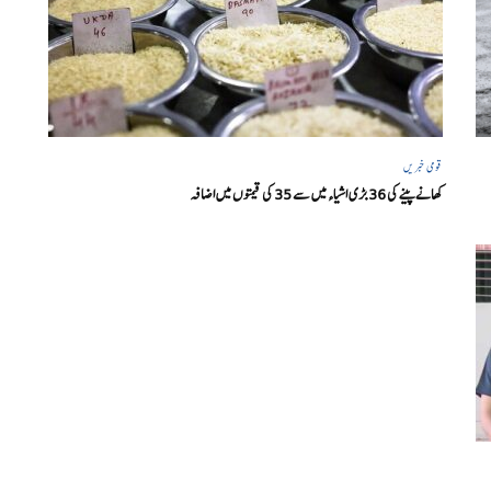
قومی خبریں
کھانے پینے کی 36 بڑی اشیاء میں سے 35 کی قیمتوں میں اضافہ