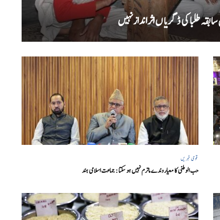
بقہ طلبا کی ڈگریا ں اثرانداز نہیں
قومی خبریں
حب الوطنی کا معیار وندے ماترم نہیں ہو سکتا : جماعت اسلامی ہند