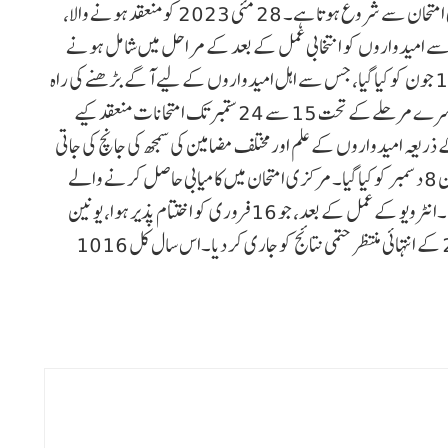
یو پی ایس سی۔سی ایس ای کا کامیاب امیدوار بننے کا سفر ابتدائی امتحان سے شروع ہوتا ہے۔ 28 مئی 2023 کو منعقد ہونے والا،
 سے امیدواروں کو انتخابی عمل کے بعد کے مراحل میں شامل ہونے
کے لئے اہل قرار دیتاہے۔ ابتدائی امتحان کے نتائج کا اعلان 12 جون کو کیا گیا، جس سے اہل امیدواروں کے لیے آگے بڑھنے کی راہ
ہموار ہوئی۔مرکزی امتحان یو پی ایس سی۔سی ایس ای کے دوسرے مرحلےکے تحت 15 سے 24 ستمبر تک امتحانات منعقد کیے
ریعہ امیدواروں کے علم اور مختلف مضامین کی سمجھ کی جانچ کی جاتی
ہے۔مرکزی امتحان کے پرچوں کی جانچ کے بعد، نتائج کا اعلان 8 دسمبر کو کیا گیا۔ مرکزی امتحان میں کامیابی حاصل کرنے والے
امیدوار آخری مرحلے یعنی انٹرویو کے دور کے لیے اہل ہو گئے۔انٹرویو کے عمل کے بعد، جو 16 فروری کو اختتام پذیر ہوا، یونین
پبلک سروس کمیشن نے بالآخر آج سول سروسز امتحان 2023 کے انتہائی منتظر حتمی نتائج کو جاری کر دیا۔اس سال کل 1016