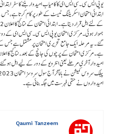
ابتدائی امتحان اسکریننگ ٹیسٹ کے طور پر کام کرتا ہے، جس
گئے۔ یہ مرحلہ ایک جامع تحریری امتحان پر مشتمل ہے جس کے ذ
امیدواروں نے حتمی فہرست میں جگہ بنائی ہے۔
Qaumi Tanzeem