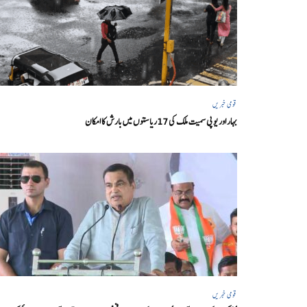
قومی خبریں
بہار اور یو پی سمیت ملک کی 17ریاستوں میں بارش کا امکان
قومی خبریں