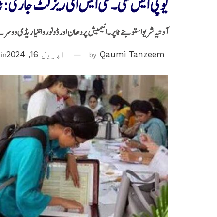
یو پی ایس سی۔سی ایس ای ریزلٹ جاری:ٹاپ 10 کی فہرست میں دو مسلم امیدو
آدتیہ شریواستو بنے ٹاپر۔انیمیش پردھان اور ڈونورو اننیا ریڈی دوسر
Qaumi Tanzeem
by
اپریل 16, 2024
in