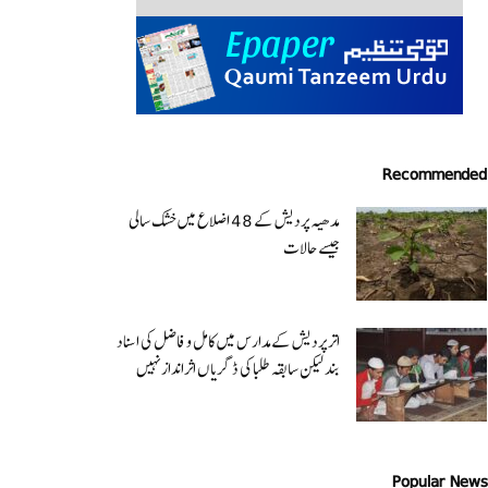
Recommended
مدھیہ پردیش کے 48 اضلاع میں خشک سالی
جیسے حالات
اتر پردیش کےمدارس میں کامل و فاضل کی اسناد
بند لیکن سابقہ طلبا کی ڈگریا ں اثرانداز نہیں
Popular News