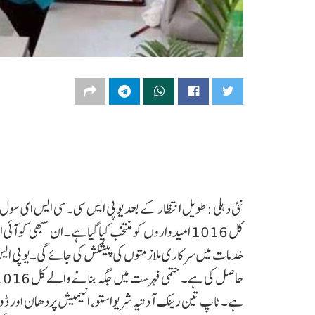
کل 1016 امیدواروں کو منتخب کیا گیا ہے۔ ان سبھی 
ہے۔ ٹاپ تین رینک آدتیہ شریواستو، انیمیش پردھان اور ڈو