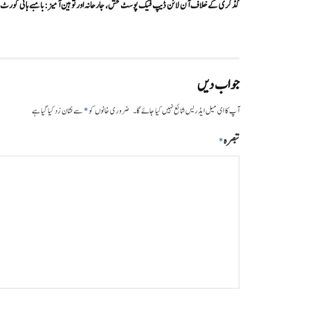
گڈکری کے خلاف آن لائن ڈیپ فیک پوسٹ فحش، جارحانہ اور توہین آمیز:بامبے ہائی کورٹ
جواب دیں
*
آپ کا ای میل ایڈریس شائع نہیں کیا جائے گا۔
ضروری خانوں کو
سے نشان زد کیا گیا ہے
تبصرہ
*