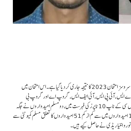
نئی دہلی :طویل انتظار کے بعد یو پی ایس سی۔سی ایس ای سول سروسز امتحان 2023 کا نتیجہ جاری کر دیا گیا ہے۔اس امتحان میں
کو آئی اے ایس، آئی پی ایس، آئی ایف ایس، گروپ اے اور گروپ بی
خدمات میں سرکاری ملازمتوں کی پیشکش کی جائے گی۔یو پی ایس سی کے ٹاپ 10 ٹاپرز کی فہرست میں، دو مسلم امیدوار وں نے جگہ
حاصل کی ہے۔حتمی فہرست میں جگہ بنانے والے کل 1016 امیدواروں میں سے کم از کم 51 امیدواروں کا تعلق مسلم کمیونٹی سے
نورو اننیا ریڈی نے حاصل کیے ہیں۔