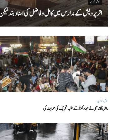
قومی خبریں
اتر پردیش کےمدارس میں کامل و فاضل کی اسناد بند لیکن سا
قومی خبریں
راہل گاندھی نے جھارکھنڈ کے طلبہ تحریک کی حمایت کی