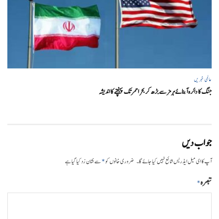
عالمی خبریں
جنگ کا دائرہ آبنائے ہرمز سے بڑھ کر بحر احمر تک پہنچنے کا اندیشہ
جواب دیں
*
آپ کا ای میل ایڈریس شائع نہیں کیا جائے گا۔
ضروری خانوں کو
سے نشان زد کیا گیا ہے
تبصرہ
*