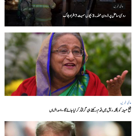
عالمی خبریں
روسی ساحل پر ڈرون حملہ، 3 بچوں سمیت 7 افراد ہلاک
عالمی خبریں
شیخ حسینہ کو بنگلہ دیش میں قدم رکھتے ہی گرفتار کر لیا جائے گا – اسد الزماں