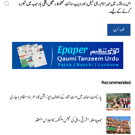
اس براؤزر میں میرا نام، ای میل، اور ویب سائٹ محفوظ رکھیں اگلی بار جب میں تبصرہ
کرنے کےلیے۔
Recommended
پارلیمنٹ احاطہ میں امت شاہ کے خلاف اپوزیشن کا دھرنا و مظاہرہ جاری
جمعیۃ علماء مشرقی دہلی کی مجلس منتظمہ کا اجلاس منعقد