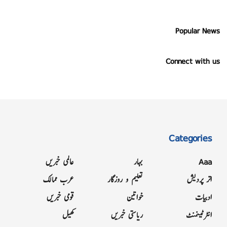
Popular News
Connect with us
Categories
Aaa
بہار
عالمی خبریں
اتر پردیش
تعلیم و روزگار
عرب ممالک
ادبیات
خواتین
قومی خبریں
انٹرٹینمنٹ
ریاستی خبریں
کھیل