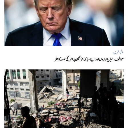
عالمی خبریں
صحافیوں، میڈیا اداروں اور اپنے سیاسی مخالفین پر امریکی صدرکا طنز