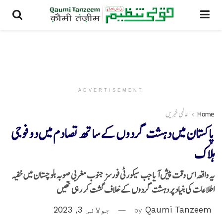
ADVERTISEMENT
Home
عالمی خبریں
پاکستان میں دہشت گردوں کے ساتھ تصادم میں دو فوجی
ہلاک
یہ واقعہ اس وقت پیش آیا جب سیکورٹی فورسز جنوب مغربی صوبہ بلوچستان میں خفیہ
اطلاعات کی بنیاد پر دہشت گردوں کے خلاف گشت کر رہی تھیں
Qaumi Tanzeem
by
جولائی 3, 2023