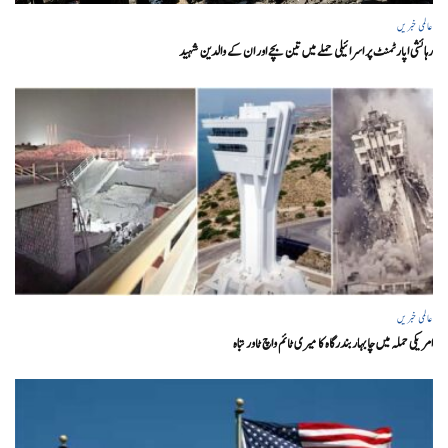
عالمی خبریں
رہائشی اپارٹمنٹ پر اسرائیلی حملے میں تین بچے اور ان کے والدین شہید
عالمی خبریں
امریکی حملہ میں چابہار بندرگاہ کا میری ٹائم واچ ٹاور تباہ