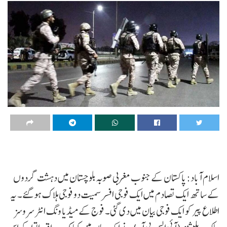
اسلام آباد: پاکستان کے جنوب مغربی صوبہ بلوچستان میں دہشت گردوں
کے ساتھ ایک تصادم میں ایک فوجی افسر سمیت دو فوجی ہلاک ہو گئے۔ یہ
اطلاع پیر کو ایک فوجی بیان میں دی گئی۔ فوج کے میڈیا ونگ انٹر سروسز