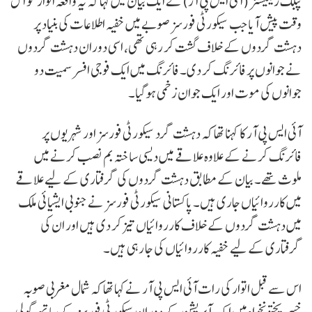
پبلک ریلیشنز (آئی ایس پی آر) نے ایک بیان میں کہا کہ یہ واقعہ اتوار کو اس
وقت پیش آیا جب سیکورٹی فورسز صوبے میں خفیہ اطلاعات کی بنیاد پر
دہشت گردوں کے خلاف گشت کر رہی تھی، اسی دوران دہشت گردوں
نے جوانوں پر فائرنگ کر دی۔ فائرنگ میں ایک فوجی افسر سمیت دو
جوانوں کی موت اور ایک جوان زخمی ہوگیا۔
آئی ایس پی آر کا کہنا تھا کہ دہشت گرد سیکورٹی فورسز اور شہریوں پر
فائرنگ کرنے کے علاوہ علاقے میں دیسی ساختہ بم نصب کرنے میں
ملوث تھے۔ بیان کے مطابق دہشت گردوں کی گرفتاری کے لیے علاقے
میں کارروائیاں جاری ہیں۔ پاکستانی سیکورٹی فورسز نے جنوبی ایشیا ئی ملک
میں دہشت گردوں کے خلاف کارروائیاں تیز کر دی ہیں اور ان کی
گرفتاری کے لیے خفیہ کارروائیاں کی جا رہی ہیں۔
اس سے قبل اتوار کی رات آئی ایس پی آر نے کہا تھا کہ شمال مغربی صوبہ
خیبر پختونخواہ میں ایک آپریشن کے دوران سیکورٹی فورسز کے ساتھ گولی