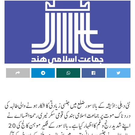
نئی دہلی:اڈیشہ کے بالا سور ضلع میں جنسی زیادتی کا شکار ہونے والی طالبہ کی
درد ناک موت پر جماعت اسلامی ہند کی قومی سکرٹیری رحمۃ النسا اے نے
اپنے شدید رنج و غم کا اظہار کیا ہے ۔بالا سور کے فکیر موہن کالج کی 20