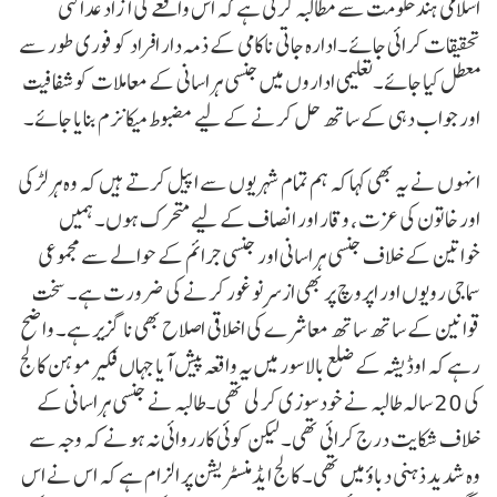
اسلامی ہند حکومت سے مطالبہ کرتی ہے کہ اس واقعے کی آزاد عدالتی
تحقیقات کرائی جائے۔ادارہ جاتی ناکامی کے ذمہ دار افراد کو فوری طور سے
معطل کیا جائے۔تعلیمی اداروں میں جنسی ہراسانی کے معاملات کو شفافیت
اور جواب دہی کے ساتھ حل کرنے کے لیے مضبوط میکانزم بنایا جائے۔
انہوں نے یہ بھی کہا کہ ہم تمام شہریوں سے اپیل کرتے ہیں کہ وہ ہر لڑکی
اور خاتون کی عزت ، وقار اور انصاف کے لیے متحرک ہوں۔ ہمیں
خواتین کے خلاف جنسی ہراسانی اور جنسی جرائم کے حوالے سے مجموعی
سماجی رویوں اور اپروچ پر بھی ازسرِنو غور کرنے کی ضرورت ہے۔ سخت
قوانین کے ساتھ ساتھ معاشرے کی اخلاقی اصلاح بھی ناگزیر ہے۔ واضح
رہے کہ اوڈیشہ کے ضلع بالاسور میں یہ واقعہ پیش آیا جہاں فکیر موہن کالج
کی 20 سالہ طالبہ نے خودسوزی کر لی تھی۔طالبہ نے جنسی ہراسانی کے
خلاف شکایت درج کرائی تھی۔ لیکن کوئی کارروائی نہ ہونے کہ وجہ سے
وہ شدید ذہنی دباؤ میں تھی۔ کالج ایڈمنسٹریشن پر الزام ہے کہ اس نے اس