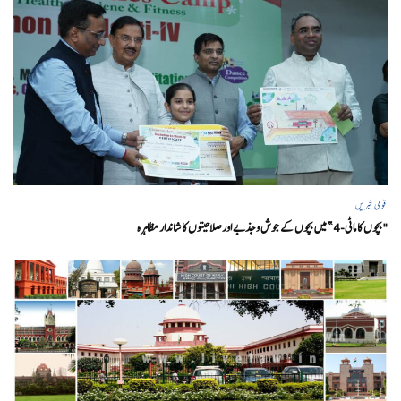
قومی خبریں
"بچوں کا ماٹی-4” میں بچوں کے جوش و جذبے اور صلاحیتوں کا شاندار مظاہرہ