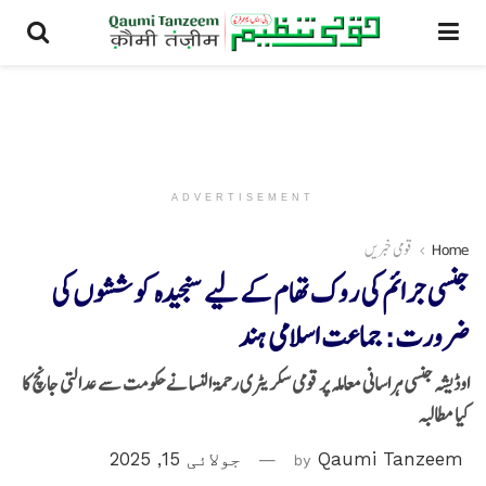
ADVERTISEMENT
Home
قومی خبریں
جنسی جرائم کی روک تھام کے لیے سنجیدہ کوششوں کی
ضرورت: جماعت اسلامی ہند
اوڈیشہ جنسی ہراسانی معاملہ پر قومی سکریٹری رحمۃ النسا نے حکومت سے عدالتی جانچ کا
کیا مطالبہ
Qaumi Tanzeem
by
جولائی 15, 2025