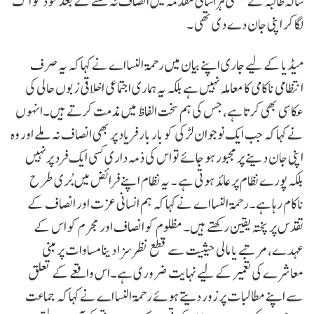
سالہ طالبہ نے جنسی ہراسانی مقدمہ میں انصاف نہ ملنے کے بعد خود کو آگ
لگا کر اپنی جان دے دی تھی ۔
میڈیا کے لیے جاری اپنے بیان میں رحمۃ النسا اے نے کہا کہ یہ صرف
انتظامی ناکامی کا معاملہ نہیں ہے بلکہ یہ ہماری اجتماعی اخلاقی زبوں حالی کی
عکاسی بھی کرتا ہے، جس کی ہم سخت الفاظ میں مذمت کرتے ہیں۔انہوں
نے کہا کہ جب ایک نوجوان لڑکی کو بار بار فریاد پر بھی انصاف نہ ملے اور وہ
اپنی جان دینے پر مجبور ہو جائے تو اس کی ذمہ داری کسی ایک فرد پر نہیں
بلکہ پورے نظام پر عائد ہوتی ہے ۔ یہ نظام اپنے فرائض میں بُری طرح
ناکام رہا ہے۔رحمۃ النسا اے نے کہا کہ ہم انسانی عزت اور انصاف کے
تقدس پر پختہ یقین رکھتے ہیں۔ مظلوم کو انصاف اور مجرم کو اس کے
عہدے، مرتبے یا مالی حیثیت سے قطع نظر سزا دینا مساوات پر مبنی
معاشرے کی تعمیر کے لیے نہایت ضروری ہے۔اس واقعے کے تعلق
سے اپنے مطالبات پر زور دیتے ہوئے رحمۃ النسا اے نے کہا کہ جماعت