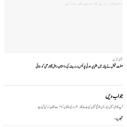
قومی خبریں
صفت فیض نے پٹنہ میں طلبا پر ہوئی پولیس بربریت کی داستان راہل گاندھی کو سنائی
جواب دیں
*
آپ کا ای میل ایڈریس شائع نہیں کیا جائے گا۔
ضروری خانوں کو
سے نشان زد کیا گیا ہے
تبصرہ
*