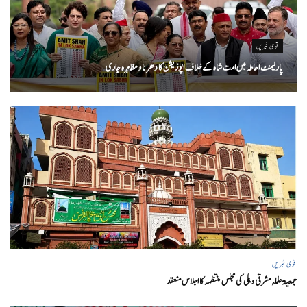
قومی خبریں
پارلیمنٹ احاطہ میں امت شاہ کے خلاف اپوزیشن کا دھرنا و مظاہرہ جاری
قومی خبریں
جمعیۃ علماء مشرقی دہلی کی مجلس منتظمہ کا اجلاس منعقد