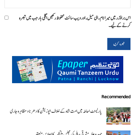
اس براؤزر میں میرا نام، ای میل، اور ویب سائٹ محفوظ رکھیں اگلی بار جب میں تبصرہ
کرنے کےلیے۔
Recommended
پارلیمنٹ احاطہ میں امت شاہ کے خلاف اپوزیشن کا دھرنا و مظاہرہ جاری
جمعیۃ علماء مشرقی دہلی کی مجلس منتظمہ کا اجلاس منعقد