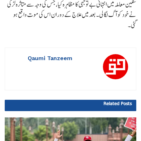
سنگین معاملہ میں انتہائی بے توجہی کا مظاہرہ کیا، جس کی وجہ سے متاثرہ لڑکی
نے خود کو آگ لگا لی۔ بعد میں علاج کے دوران اس کی موت واقع ہو
گئی۔
Qaumi Tanzeem
Related
Posts