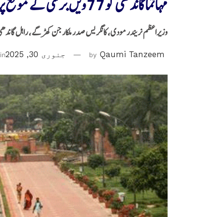
مہاتما گاندھی کو 77ویں برسی کے موقع پرخراج عقیدت
وزیراعظم نریندر مودی، کانگریس صدر ملکارجن کھڑگے، راہل گاندھی ا
Qaumi Tanzeem
by
جنوری 30, 2025
in