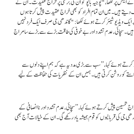
ایکس پر لکھا، "پوجیہ باپو کو ان کی برسی پر خراج عقیدت۔ ان کے
 دیتے ہیں۔ میں ان تمام افراد کو بھی خراج عقیدت پیش کرتا ہوں
ایک ویڈیو شیئر کرتے ہوئے لکھا: "گاندھی جی صرف ایک فرد نہیں
ندہ ہیں۔ سچائی، عدم تشدد اور بے خوفی کی طاقت بڑے سے بڑے سامراج
 کرتے ہوئے کہا، ’’سب سے بڑی مدد یہ ہے کہ ہم اپنے دلوں سے
راستے کو روشن کرتی ہیں۔ ہمیں ان کے نظریات کی حفاظت کے لیے
ج تحسین پیش کرتے ہوئے کہا، ’’سچائی، عدم تشدد اور ناانصافی کے
ھی جی کی قربانیوں کو قوم ہمیشہ یاد رکھے گی۔ ان کے خیالات آج بھی