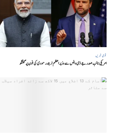
قومی خبریں
امریکی نائب صدر جے ڈی وینس سے وزیر اعظم نریندر مودی کی فون پر گفتگو