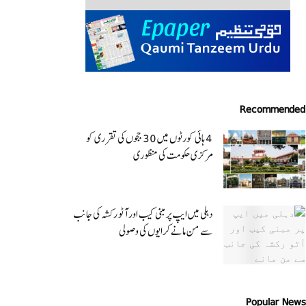
Recommended
4 ہائی کورٹوں میں 30 ججوں کی تقرری کو
مرکزی حکومت کی منظوری
دہلی میں ایپ پر مبنی کیب اور آٹو رکشہ کی جانب
سے من مانے کرایوں کی وصولی
Popular News