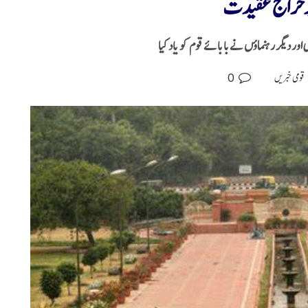
ور دیگر رہنماؤں نےبابائے قوم کو یاد کیا
0
قومی خبریں