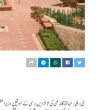
نئی دہلی: مہاتما گاندھی کی 77ویں برس