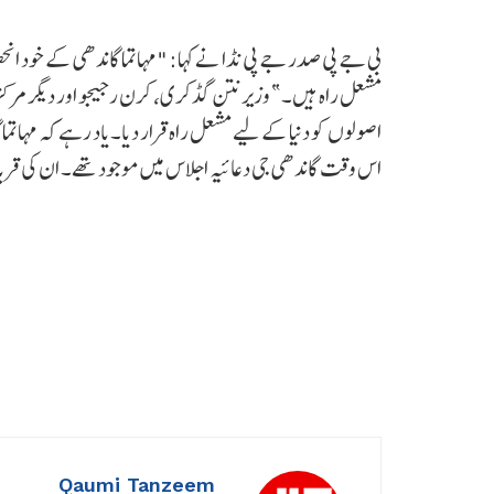
بی جے پی صدر جے پی نڈا نے کہا: "مہاتما گاندھی کے خود انح
مشعل راہ ہیں۔” وزیر نتن گڈکری، کرن رجیجو اور دیگر مرک
اس وقت گاندھی جی دعائیہ اجلاس میں موجود تھے۔ ان کی قر
Qaumi Tanzeem