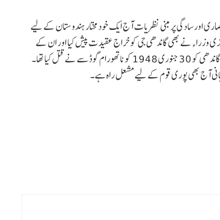
صاری اور سادگی پر مبنی نظریات آج ایک خود مختار ہندوستان کے لیے
زی وزراء نے بھی گاندھی جی کو خراج عقیدت پیش کیا اور ان کے
اصولوں کو دنیا کے لیے مشعل راہ قرار دیا۔یاد رہے کہ مہاتما گاندھی کو 30 جنوری 1948 کو ناتھورام گوڈسے نے قتل کیا تھا۔
بانی آج بھی پوری قوم کے لیے مشعل راہ ہے۔