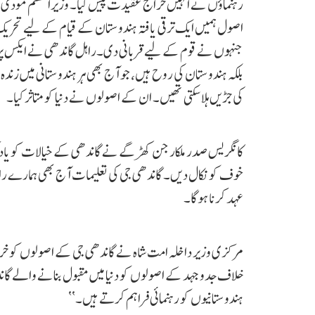
رہنماؤں نے انہیں خراج عقیدت پیش کیا۔ وزیراعظم مودی نے 
اصول ہمیں ایک ترقی یافتہ ہندوستان کے قیام کے لیے تحریک
جنہوں نے قوم کے لیے قربانی دی۔راہل گاندھی نے ایکس پر 
بلکہ ہندوستان کی روح ہیں، جو آج بھی ہر ہندوستانی میں ز
کی جڑیں ہلا سکتی تھیں۔ ان کے اصولوں نے دنیا کو متاثر کیا۔
کانگریس صدر ملکارجن کھڑگے نے گاندھی کے خیالات کو یاد
خوف کو نکال دیں۔ گاندھی جی کی تعلیمات آج بھی ہمارے 
عہد کرنا ہوگا۔
مرکزی وزیر داخلہ امت شاہ نے گاندھی جی کے اصولوں کو خرا
خلاف جدوجہد کے اصولوں کو دنیا میں مقبول بنانے والے گاند
ہندوستانیوں کو رہنمائی فراہم کرتے ہیں۔‘‘