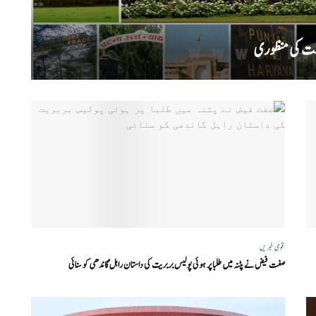
قومی خبریں
صفت فیض نے پٹنہ میں طلبا پر ہوئی پولیس بربریت کی داستان راہل گاندھی کو سنائی