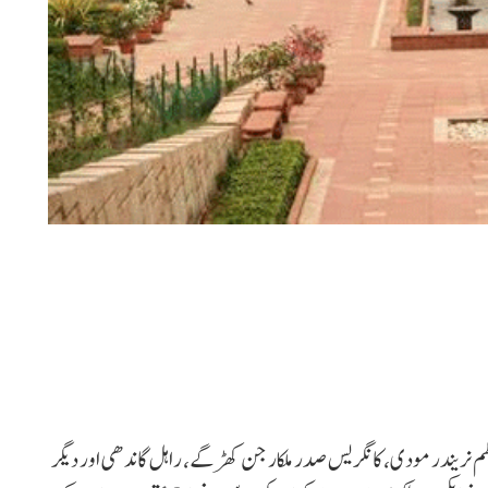
ی کے موقع پر وزیراعظم نریندر مودی، کانگریس صدر ملکارجن کھڑگے، راہل گاندھی اور دیگر