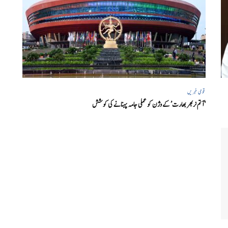
قومی خبریں
‘ آتم نربھر بھارت’ کے وژن کو عملی جامہ پہنانے کی کوشش