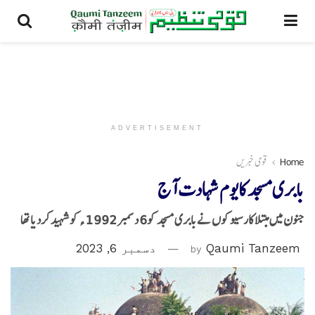
ADVERTISEMENT
Home
قومی خبریں
بابری مسجد کایوم شہادت آج
جنون میں مبتلا کارسیوکوں نےبابری مسجد کو6 دسمبر 1992 ء کوشہید کردیا تھا
Qaumi Tanzeem
by
دسمبر 6, 2023