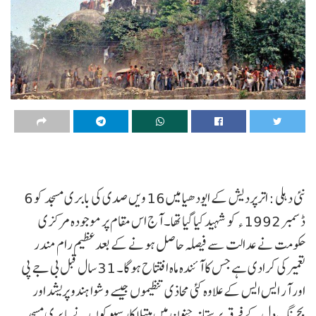
نئی دہلی : اترپردیش کے ایودھیا میں 16 ویں صدی کی بابری مسجد کو 6
ڈسمبر 1992 ء کو شہید کیا گیا تھا۔ آج اس مقام پر موجودہ مرکزی
حکومت نے عدالت سے فیصلہ حاصل ہونے کے بعدعظیم رام مندر
تعمیرکی کرادی ہے جس کا آئندہ ماہ افتتاح ہوگا۔ 31 سال قبل بی جے پی
اور آر ایس ایس کے علاوہ کئی محاذی تنظیموں جیسے وشوا ہندو پریشد اور
بجرنگ دل کے فرقہ پرستانہ جنون میں مبتلا کارسیوکوں نے بابری مسجد