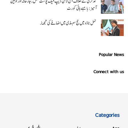
گڈکری کے خلاف آن لائن ڈیپ فیک پوسٹ فحش، جارحانہ اور توہین
آمیز:بامبے ہائی کورٹ
تمل ناڈو میں حج سبسڈی میں اضافے کی تجویز
Popular News
Connect with us
Categories