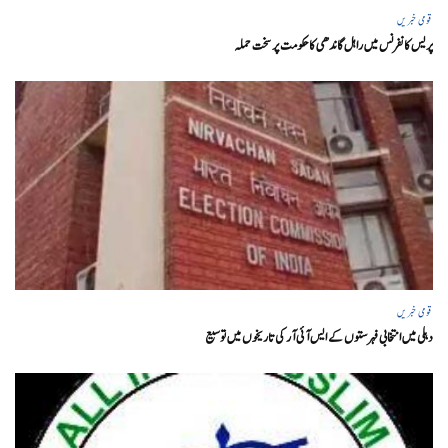
قومی خبریں
پریس کانفرنس میں راہل گاندھی کا حکومت پر سخت حملہ
قومی خبریں
دہلی میں انتخابی فہرستوں کے ایس آئی آر کی تاریخوں میں توسیع