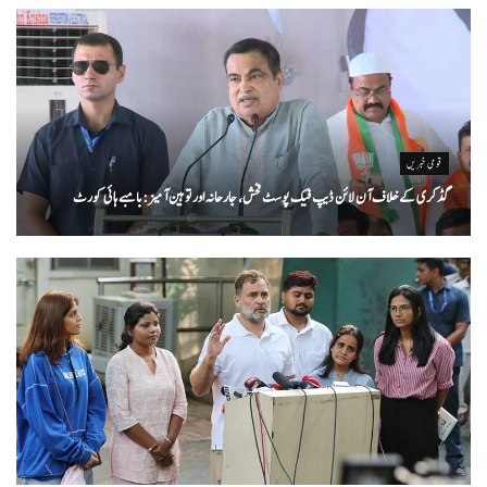
قومی خبریں
گڈکری کے خلاف آن لائن ڈیپ فیک پوسٹ فحش، جارحانہ اور توہین آمیز:بامبے ہائی کورٹ