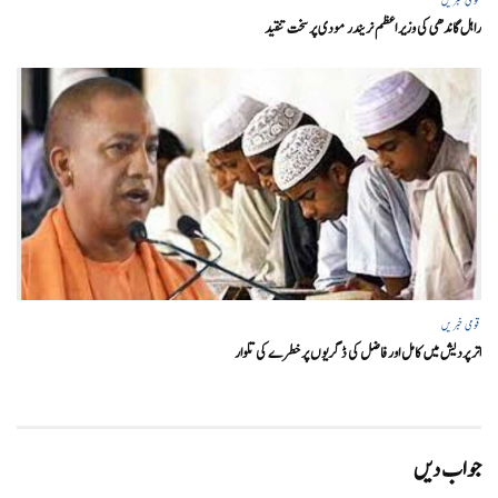
راہل گاندھی کی وزیر اعظم نریندر مودی پر سخت تنقید
قومی خبریں
اتر پردیش میں کامل اور فاضل کی ڈگریوں پر خطرے کی تلوار
جواب دیں