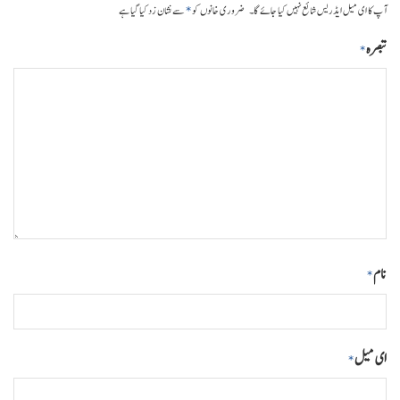
*
آپ کا ای میل ایڈریس شائع نہیں کیا جائے گا۔
ضروری خانوں کو
سے نشان زد کیا گیا ہے
تبصرہ
*
نام
*
ای میل
*