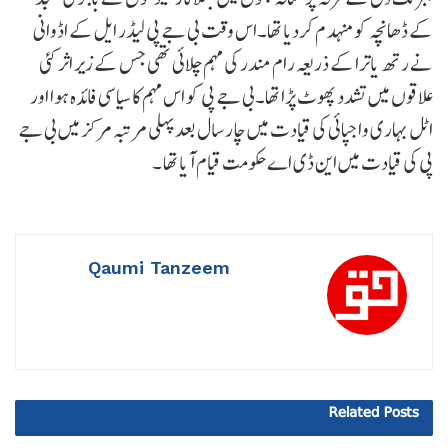
کے ڈھانچہ کو منہدم کردیا تھا۔اس وقت بی جے پی لیڈر ایل کے اڈوانی
نے رتھ یاترا کے ذریعہ رام مندر کی مہم چلائی تھی جس کے زیر اثر کئی
علاقوں میں تشدد پھوٹ پڑا تھا۔بی جے پی کو اس مہم کا سیاسی فائدہ ہوا اور
اٹل بہاری واجپائی کی قیادت میں چار سال بعد پہلی مرتبہ مرکز میں بی جے
پی کی قیادت میں این ڈی اے حکومت قیام آیا تھا ۔
Qaumi Tanzeem
Related
Posts