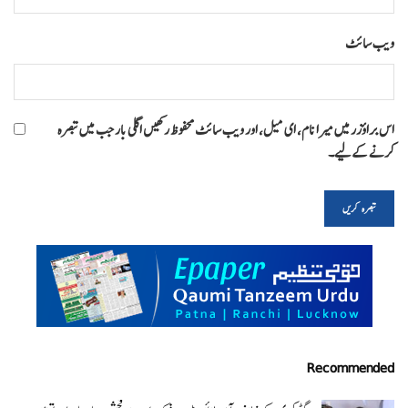
ویب‌ سائٹ
اس براؤزر میں میرا نام، ای میل، اور ویب سائٹ محفوظ رکھیں اگلی بار جب میں تبصرہ
کرنے کےلیے۔
Recommended