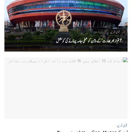
قومی خبریں
‘ آتم نربھر بھارت’ کے وژن کو عملی جامہ پہنانے کی کوشش
قومی خبریں