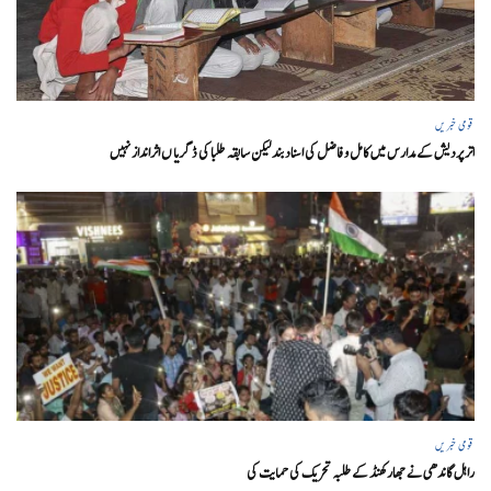
قومی خبریں
اتر پردیش کےمدارس میں کامل و فاضل کی اسناد بند لیکن سابقہ طلبا کی ڈگریا ں اثرانداز نہیں
قومی خبریں
راہل گاندھی نے جھارکھنڈ کے طلبہ تحریک کی حمایت کی