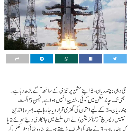
نئی دہلی :چندریان-3 اپنے مشن پر تیزی کے ساتھ آگے بڑھ رہا ہے۔
ابھی تک چاند مشن میں کوئی رخنہ پیدا نہیں ہوا ہے، لیکن 5 اگست
چندریان-3 کے لیے امتحان کی گھڑی قرار دیا جا رہا ہے۔ اِسرو (انڈین
اسپیس ریسرچ آرگنائزیشن) نے اس سلسلے میں جانکاری دیتے ہوئے بتایا
کہ چندریان-3 نے چاند کی طرف بڑھتے ہوئے اپنا دو تہائی سفر مکمل کر