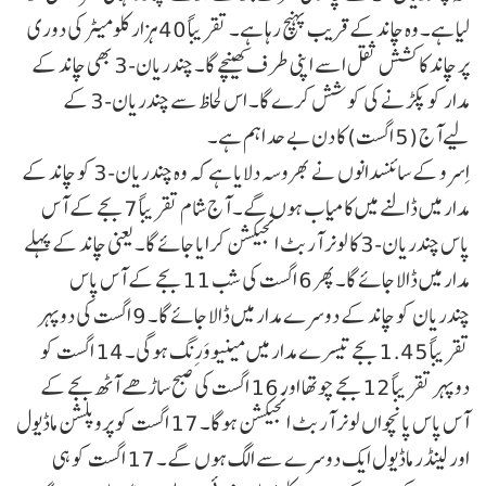
لیا ہے۔ وہ چاند کے قریب پہنچ رہا ہے۔ تقریباً 40 ہزار کلومیٹر کی دوری
پر چاند کا کشش ثقل اسے اپنی طرف کھینچے گا۔ چندریان-3 بھی چاند کے
مدار کو پکڑنے کی کوشش کرے گا۔ اس لحاظ سے چندریان-3 کے
لیےآج (5 اگست) کا دن بے حد اہم ہے۔
اِسرو کے سائنسدانوں نے بھروسہ دلایا ہے کہ وہ چندریان-3 کو چاند کے
مدار میں ڈالنے میں کامیاب ہوں گے۔ آج شام تقریباً 7 بجے کے آس
پاس چندریان-3 کا لونر آربٹ انجیکشن کرایا جائے گا۔ یعنی چاند کے پہلے
مدار میں ڈالا جائے گا۔ پھر 6 اگست کی شب 11 بجے کے آس پاس
چندریان کو چاند کے دوسرے مدار میں ڈالا جائے گا۔ 9 اگست کی دوپہر
تقریباً 1.45 بجے تیسرے مدار میں مینیووَرِنگ ہوگی۔ 14 اگست کو
دوپہر تقریباً 12 بجے چوتھا اور 16 اگست کی صبح ساڑھے آٹھ بجے کے
آس پاس پانچواں لونر آربٹ انجیکشن ہوگا۔ 17 اگست کو پروپلشن ماڈیول
اور لینڈر ماڈیول ایک دوسرے سے الگ ہوں گے۔ 17 اگست کو ہی