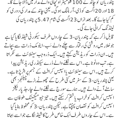
چندریان کو چاند کے 100 کلومیٹر اونچائی والے مدار میں ڈالا جائے گا۔
18 اور 20 اگست کو ڈی-آربٹنگ ہوگی۔ یعنی چاند کے مدار کی دوری کو
کم کیا جائے گا۔ بعد ازاں 23 اگست کی شام 5.47 پر چندریان کی
لینڈنگ کرائی جائے گی۔
قابل ذکر ہے کہ چندریان-3 کے چاروں طرف سیکورٹی شیلڈ لگایا گیا ہے
جو خلاء میں روشنی کی رفتار سے چلنے والے سَب-ایٹومک ذرات سے بچاتے
ہیں۔ ان ذرات کو ریڈیشن کہتے ہیں۔ ایک ذرہ جب سیٹلائٹ سے ٹکراتا
ہے، تب وہ ٹوٹا ہے۔ اس سے نکلنے والے ذرے سیکنڈری ریڈیشن پیدا
کرتے ہیں۔ اس سے سیٹلائٹ یا اسپیس کرافٹ کے جسم پر اثر پڑتا ہے۔
یعنی چندریان-3 کے سفر میں کئی طرح کے چھوٹے بڑے چیلنجز بھی
سامنے آنے والے ہیں۔ ہمارے سورج سے نکلنے والے چارجڈ پارٹیکلز
اسپیس کرافٹ کو خراب یا ختم کر سکتے ہیں۔ تیز جیو میگنیٹک طوفان سے
اسپیس کرافٹ کو نقصان پہنچتا ہے، لیکن چندریان-3 کو محفوظ بنایا گیا
ہے۔ اس کے چاروں طرف ایک خاص طرح کا شیلڈ لگا ہے جو اسے بچاتا