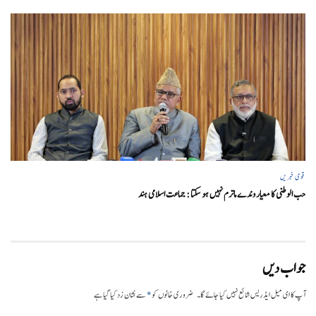
قومی خبریں
حب الوطنی کا معیار وندے ماترم نہیں ہو سکتا : جماعت اسلامی ہند
جواب دیں
*
آپ کا ای میل ایڈریس شائع نہیں کیا جائے گا۔
ضروری خانوں کو
سے نشان زد کیا گیا ہے