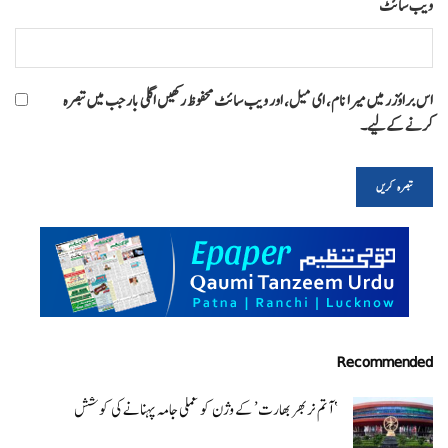
ویب‌ سائٹ
اس براؤزر میں میرا نام، ای میل، اور ویب سائٹ محفوظ رکھیں اگلی بار جب میں تبصرہ
کرنے کےلیے۔
Recommended
‘ آتم نربھر بھارت’ کے وژن کو عملی جامہ پہنانے کی کوشش