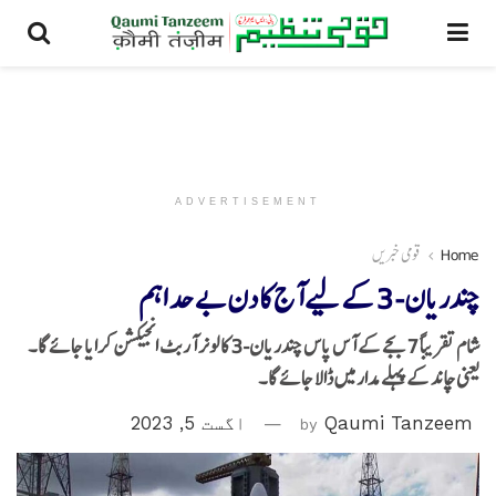
ADVERTISEMENT
Home
قومی خبریں
چندریان-3 کے لیےآج کا دن بے حد اہم
شام تقریباً 7 بجے کے آس پاس چندریان-3 کا لونر آربٹ انجیکشن کرایا جائے گا۔
یعنی چاند کے پہلے مدار میں ڈالا جائے گا۔
Qaumi Tanzeem
by
اگست 5, 2023