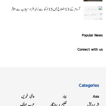
آسام کے 13 اضلاع میں 15 لاکھ سے زائد افراد سیلاب سے متاثر
Popular News
Connect with us
Categories
Aaa
بہار
عالمی خبریں
اتر پردیش
تعلیم و روزگار
عرب ممالک