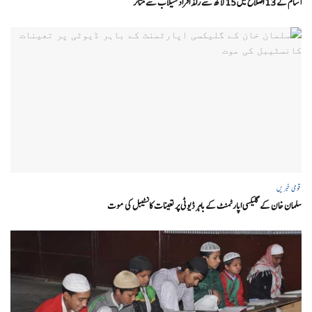
آسام کے 13 اضلاع میں 15 لاکھ سے زائد افراد سیلاب سے متاثر
قومی خبریں
سلمان خان کے گلیکسی اپارٹمنٹ کے باہر ڈیوٹی پر تعینات کانسٹیبل کی موت