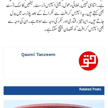
ہے۔ اتنا ہی نہیں، خلائی دھول، یعنی اسپیس ڈرسٹ، جنھیں کاسمک ڈَسٹ
بھی کہتے ہیں، یہ اسپیس کرافٹ سے ٹکرانے کے بعد پلازمہ میں بدل
جاتے ہیں۔ ایسا تیز رفتاری اور ٹکر کی وجہ سے ہوتا ہے۔ ان کی وجہ سے
بھی اسپیس کرافٹ کو نقصان پہنچ سکتا ہے۔
Qaumi Tanzeem
Related
Posts