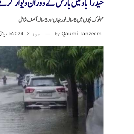
حیدرآباد میں بارش کے دوران دیوار گر
مہلوک بچوں میں 8سالہ نورجہاں اور3سالہ آصف شامل
Qaumi Tanzeem
by
جون 3, 2024
in
ریاستی