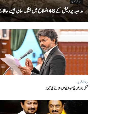
ریاستی خبریں
مدھیہ پردیش کے 48 اضلاع میں خشک سالی جیسے حالات
ریاستی خبریں
تمل ناڈو میں حج سبسڈی میں اضافے کی تجویز