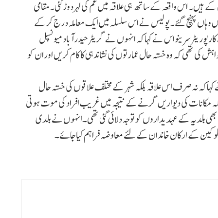
ن کے ہیں۔ اس واقعہ کے ساتھ ہی علاقہ میں غم کی لہردوڑگئی۔مقامی
واس وہاں پہنچ گئے۔پولیس نے اس سلسلہ میں ایک معاملہ درج کرکے
پوریٹرسرینواس نے کہاکہ انہوں نے گریٹرحیدرآباد میونسپل
 کی تھی کہ وہ خستہ حال عمارتوں کی نشاندہی کا کام کریں اوران کو
نے کہاکہ نہ صرف اس علاقہ بلکہ شہر کے مختلف علاقوں کی خستہ حال
ہ مکانات کی دیواریں گرنے کے نتیجہ میں غریب افراد کی موت ہوتی
ھی بلدیہ کے عہدیداروں کو توجہ دلائی گئی تھی۔انہوں نے بلدی
ہلوکین کے ارکان خاندان کے لئے معاوضہ فراہم کیاجائے۔