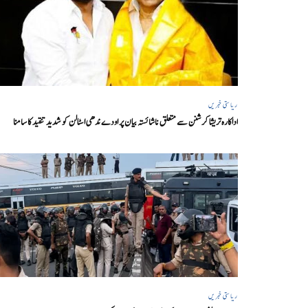
ریاستی خبریں
اداکارہ تریشا کرشنن سے متعلق ناشائستہ بیان پر اودے ندھی اسٹالن کو شدید تنقید کا سامنا
ریاستی خبریں