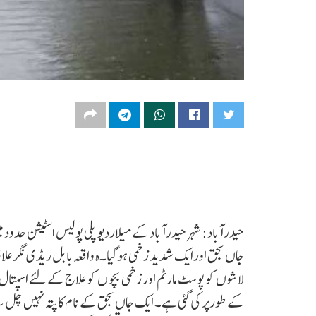
حیدرآباد: شہرحیدرآباد کے میلاردیوپلی پولیس اسٹیشن حد
جاں بحق اورایک شدید زخمی ہوگیا۔ہ واقعہ بابل ریڈی نگر علاقہ
کے طورپر کی گئی ہے۔ ایک جاں بحق کے نام کا پتہ نہیں چل سکا۔مکان کی 