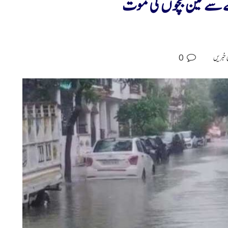
نے سے تین بچوں کی موت
0
 خبریں