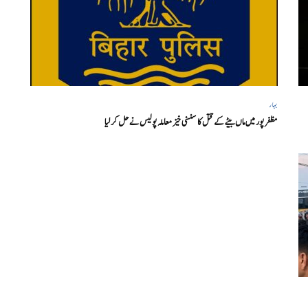
بہار
مظفر پور میں ماں بیٹے کے قتل کا سنسنی خیز معاملہ پولیس نے حل کر لیا