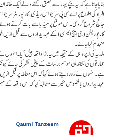
بتایاجاتا ہے کہ یہ بچے بہار سے تعلق رکھنے والے ایک خاندا
افراد کی اطلاع پر اے سی پی سرینواس ریڈی، کارپوریٹر سرین
جانچ شروع کردی۔اس موقع پر میڈیا سے بات کرتے ہوئے کار
کارپوریشن (جی ایچ ایم سی) کے عہدیداروں سے قبل ازیں خواہش
منہدم کیاجائے۔
بلدیہ کی لاپرواہی کے نتیجہ میں یہ بڑا واقعہ پیش آیا۔انہوں 
عمارتوں کی نشاندہی موسم برسات کے پیش نظر کی جائے کیونک
ہے۔انہوں نے زوردیتے ہوئے کہاکہ اس معاملہ پر قبل ازیں ب
عہدیداروں بالخصوص مئیر سے مطالبہ کیا کہ اس واقعہ کے م
Qaumi Tanzeem