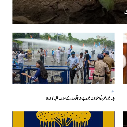
بہار
پٹنہ میں بھرتی امتحانات میں بے ضابطگیوں کے خلاف طلبہ کا مارچ