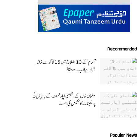
Recommended
آسام کے 13 اضلاع میں 15 لاکھ سے زائد
افراد سیلاب سے متاثر
سلمان خان کے گلیکسی اپارٹمنٹ کے باہر ڈیوٹی
پر تعینات کانسٹیبل کی موت
Popular News