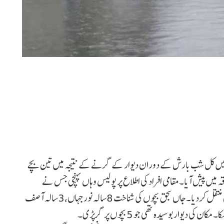
ود میں کل شب بارش کے دوران دیوار کے گرنے کے نتیجہ میں تین بچے
 میں پیش آیا۔مقامی افراد کی اطلاع پر پولیس وہاں پہنچی جس نے
لاشوں کو پوسٹ مارٹم اور زخمی بچوں کو علاج کے لئے اسپتال منتقل کردیا۔جاں بحق بچوں کی شناخت 8سالہ نورجہاں،3سالہ آصف
دیواربوسیدہ تھی جو 5بچوں پر گرپڑی۔