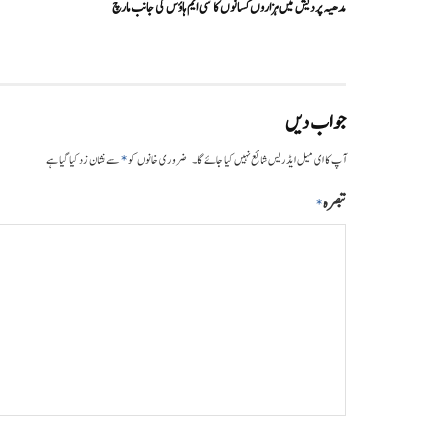
مدھیہ پردیش میں ہزاروں کسانوں کا سی ایم ہاؤس کی جانب مارچ
جواب دیں
*
آپ کا ای میل ایڈریس شائع نہیں کیا جائے گا۔
ضروری خانوں کو
سے نشان زد کیا گیا ہے
تبصرہ
*