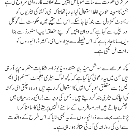
مرکزی حکومت نے سات موبائل ایپس کے خلاف کارروائی شروع کی ہے
جن کا مبینہ طور پر غلط استعمال کیا جا رہا تھا تاکہ ای رکشا کی بیٹریوں کو
ریموٹ کنٹرول سے بند کیا جا سکے۔ اس کے نتیجے میں، حکومت نے گوگل
اور ایپل سے کہا ہے کہ وہ ان ایپس کو اپنے متعلقہ ایپ اسٹورز سے ہٹا
دیں۔ مانا جا رہا ہے کہ اس فیصلے سے ہزاروں ای رکشہ ڈرائیوروں کو
راحت مل سکتی ہے۔
کچھ عرصے سے سوشل میڈیا پر متعدد ویڈیوز اور شکایات منظر عام پر آ رہی
ہیں جن میں یہ دعویٰ کیا گیا ہے کہ کچھ لوگ بیٹری مینجمنٹ سسٹم(بی ایم
ایس)سے متعلق موبائل ایپس کا استعمال کر رہے ہیں اور وہ چلتی ای رکشہ
کی اچانک بیٹری بند کر دیتے ہیں۔جس کی وجہ سے ڈرائیور درمیان میں
پھنس جاتے ہیں اور مسافروں کے سامنے انہیں پریشانی کا سامنا کرنا
پڑتاہے۔ بہت سے ڈرائیوروں نے یہ بھی بتایا کہ اس طرح کے واقعات
سے ان کی روزانہ کی آمدنی متاثر ہو رہی ہے۔