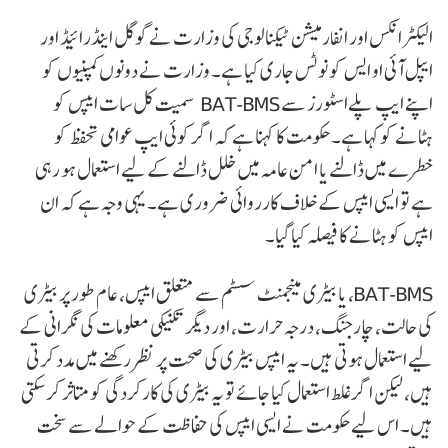
الیکٹرانکس اور انفارمیشن ٹیکنالوجی کی وزارت نے گوگل اینڈرائیڈ اور
ایپل آئی او ایس کو نوٹس جاری کیا ہے۔ وزارت نے دونوں کمپنیوں کو
اپنے ایپ پلےاسٹورز سے BAT-BMS سمیت کل سات ایپس کو
ہٹانے کو کہا ہے۔ حکومت کا کہنا ہے کہ اگر کوئی ایپ عوامی تحفظ کو
خطرے میں ڈالنے یا امن عامہ میں خلل ڈالنے کے لیے استعمال ہو رہی
ہے تو ایسی ایپس کے خلاف کارروائی ضروری ہے۔ یہی وجہ ہے کہ ان
ایپس کو ہٹانے کا فیصلہ کیا گیا۔
BAT-BMS، یا بیٹری مینجمنٹ سسٹم سے متعلق ایپس، عام طور پر بیٹری
کی حالت، چارجنگ، درجہ حرارت، اور دیگر تکنیکی معلومات کی نگرانی کے
لیے استعمال ہوتی ہیں۔ یہ ایپس بیٹری کی صحت پر نظر رکھنے میں مدد کرتی
ہیں، لیکن اگر غلط استعمال کیا جائے تو یہ بیٹری کی کارکردگی کو متاثر کر سکتی
ہیں۔ اس لیے حکومت نے ایسی ایپس کی حفاظت کے حوالے سے سخت