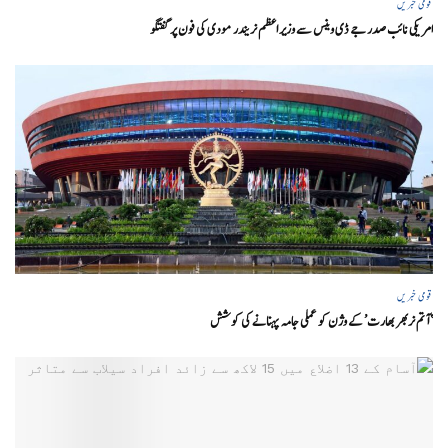
قومی خبریں
امریکی نائب صدر جے ڈی وینس سے وزیر اعظم نریندر مودی کی فون پر گفتگو
قومی خبریں
‘ آتم نربھر بھارت’ کے وژن کو عملی جامہ پہنانے کی کوشش