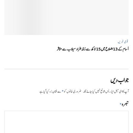
قومی خبریں
آسام کے 13 اضلاع میں 15 لاکھ سے زائد افراد سیلاب سے متاثر
جواب دیں
*
آپ کا ای میل ایڈریس شائع نہیں کیا جائے گا۔
ضروری خانوں کو
سے نشان زد کیا گیا ہے
تبصرہ
*