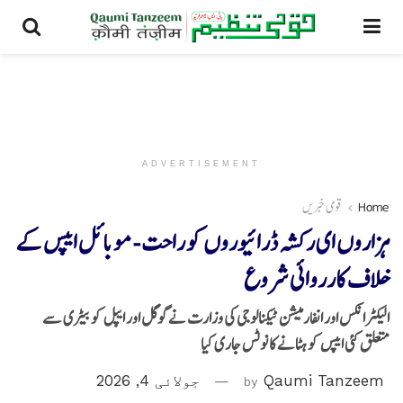
ADVERTISEMENT
Home
قومی خبریں
ہزاروں ای رکشہ ڈرائیوروں کو راحت -موبائل ایپس کے
خلاف کارروائی شروع
الیکٹرانکس اور انفارمیشن ٹیکنالوجی کی وزارت نے گوگل اور ایپل کو بیٹری سے
متعلق کئی ایپس کو ہٹانے کا نوٹس جاری کیا
Qaumi Tanzeem
by
جولائی 4, 2026