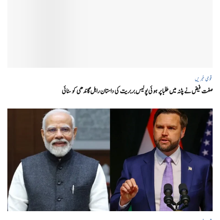
قومی خبریں
صفت فیض نے پٹنہ میں طلبا پر ہوئی پولیس بربریت کی داستان راہل گاندھی کو سنائی