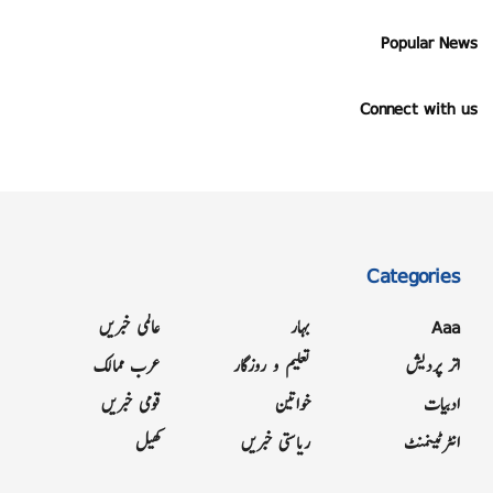
Popular News
Connect with us
Categories
Aaa
بہار
عالمی خبریں
اتر پردیش
تعلیم و روزگار
عرب ممالک
ادبیات
خواتین
قومی خبریں
انٹرٹینمنٹ
ریاستی خبریں
کھیل