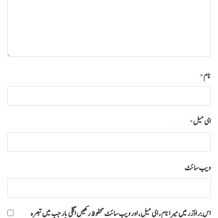
نام
*
ای میل
*
ویب‌ سائٹ
اس براؤزر میں میرا نام، ای میل، اور ویب سائٹ محفوظ رکھیں اگلی بار جب میں تبصرہ