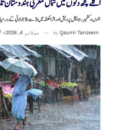
اگلے کچھ دنوں میں شمال مغربی ہندوستان 
جموں و کشمیر، ہماچل پردیش اور اتراکھنڈ میں 3 سے 9 جولائی کے درمیان کئی جگہوں پر بڑے پیمانے پر بارش ہونے کی پیش گوئی
Qaumi Tanzeem
by
جولائی 4, 2026
in
ق