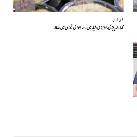
قومی خبریں
کھانے پینے کی 36 بڑی اشیاء میں سے 35 کی قیمتوں میں اضافہ