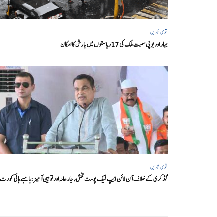
قومی خبریں
بہار اور یو پی سمیت ملک کی 17ریاستوں میں بارش کا امکان
قومی خبریں
گڈکری کے خلاف آن لائن ڈیپ فیک پوسٹ فحش، جارحانہ اور توہین آمیز:بامبے ہائی کورٹ