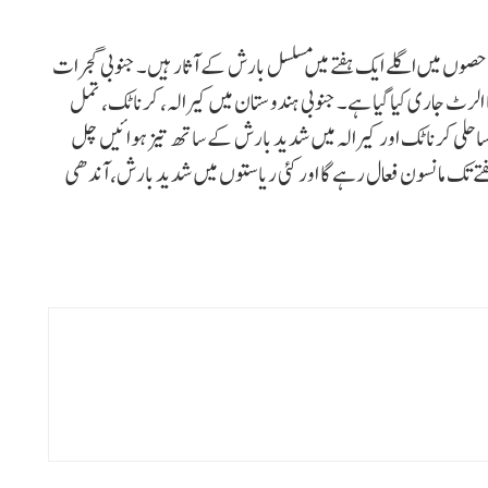
 حصوں میں اگلے ایک ہفتے میں مسلسل بارش کے آثار ہیں۔ جنوبی گجرات
 الرٹ جاری کیا گیا ہے۔ جنوبی ہندوستان میں کیرالہ، کرناٹک، تمل
۔ ساحلی کرناٹک اور کیرالہ میں شدید بارش کے ساتھ تیز ہوائیں چل
فتے تک مانسون فعال رہے گا اور کئی ریاستوں میں شدید بارش، آندھی