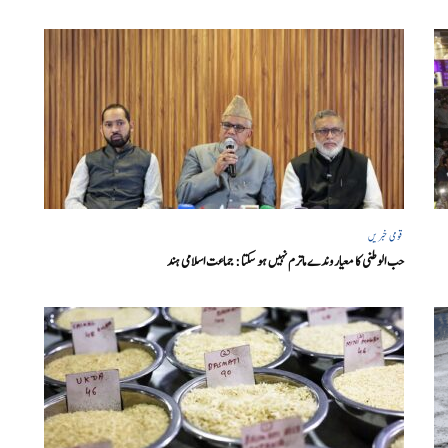
قومی خبریں
حب الوطنی کا معیار وندے ماترم نہیں ہو سکتا : جماعت اسلامی ہند