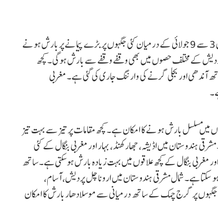
شمالی ہندوستان میں جموں کشمیر، ہماچل پردیش اور اتراکھنڈ میں 3 سے 9 جولائی کے درمیان کئی جگہوں پر بڑے پیمانے پر بارش ہونے
اترپردیش کے مختلف حصوں میں بھی وقفے وقفے سے بارش ہوگی۔ کچھ
 فی گھنٹہ تک) کے ساتھ آندھی اور بجلی گرنے کی وارننگ جاری کی گئی ہے۔ مغربی
ے۔
ں میں مسلسل بارش ہونے کا امکان ہے۔ کچھ مقامات پر تیز سے بہت تیز
رقی ہندوستان میں اڈیشہ، جھارکھنڈ، بہار اور مغربی بنگال کے کئی
مکان ہے۔ خصوصاً 4 جولائی کو اڈیشہ اور مغربی بنگال کے کچھ علاقوں میں بہت زیادہ بارش ہوسکتی ہے۔ ساتھ
و سکتا ہے۔ شمال مشرقی ہندوستان میں اروناچل پردیش، آسام،
ئی جگہوں پر گرج چمک کے ساتھ درمیانی سے موسلادھار بارش کا امکان