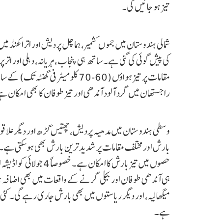
تیز ہو جائیں گی۔
کی پیش گوئی کی گئی ہے۔ ساتھ ہی پنجاب، ہریانہ، دہلی اور 
مقامات پر تیز ہواؤں (60-70 کلو میٹر
راجستھان میں گرد آلود آندھی اور تیز طوفان کا بھی امکان ہ
وسطی ہندوستان میں مدھیہ پردیش، چھتیس گڑھ اور دیگر علاقو
بارش اور مختلف مقامات پر شدید ترین بارش بھی ہوسکتی ہے۔ مش
حصوں میں تیز بارش کا ا
ہی آندھی طوفان اور بجلی گرنے کے واقعات میں بھی اضافہ ہ
میگھالیہ، اور دیگر ریاستوں میں بھی بارش جاری رہے گی۔ ک
ہے۔