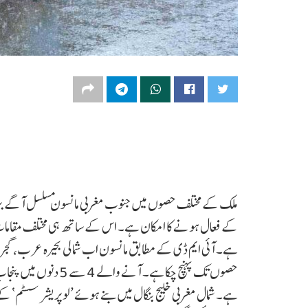
ملک کے مختلف حصوں میں جنوب مغربی مانسون مسلسل آگے بڑھ 
کے فعال ہونے کا امکان ہے۔ اس کے ساتھ ہی مختلف مقامات پ
ہے۔ آئی ایم ڈی کے مطابق مانسون اب شمالی بحیرہ عرب، گجر
حصوں تک پہنچ چکا ہے۔ 
ہے۔ شمال مغربی خلیج بنگال میں بنے ہوئے ’لو پریشر سسٹم‘