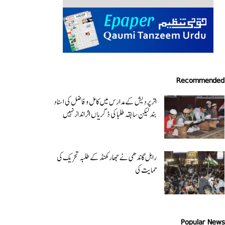
Recommended
اتر پردیش کےمدارس میں کامل و فاضل کی اسناد
بند لیکن سابقہ طلبا کی ڈگریا ں اثرانداز نہیں
راہل گاندھی نے جھارکھنڈ کے طلبہ تحریک کی
حمایت کی
Popular News