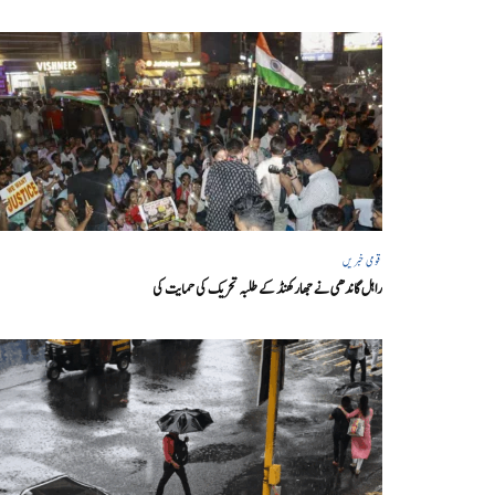
قومی خبریں
راہل گاندھی نے جھارکھنڈ کے طلبہ تحریک کی حمایت کی