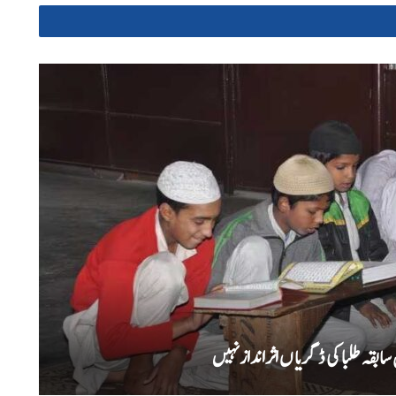
بقہ طلبا کی ڈگریا ں اثرانداز نہیں