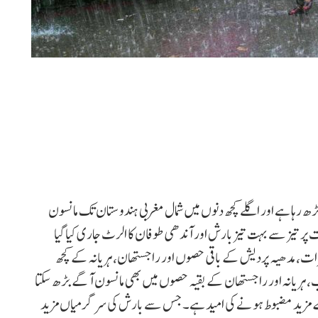
رہا ہے اور اگلے کچھ دنوں میں شمال مغربی ہندوستان تک مانسون
ر تیز سے بہت تیز بارش اور آندھی طوفان کا الرٹ جاری کیا گیا
ات، مدھیہ پردیش کے باقی حصوں اور راجستھان، ہریانہ کے کچھ
آنے والے 4 سے 5 دنوں میں پنجاب، ہریانہ اور راجستھان کے بقیہ حصوں میں بھی مانسون آگے بڑھ سکتا
 کے مزید مضبوط ہونے کی امید ہے۔ جس سے بارش کی سرگرمیاں مزید