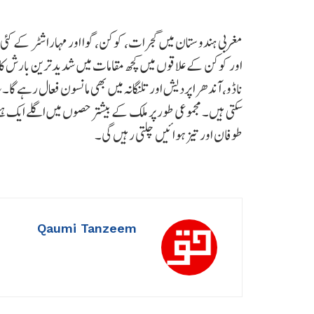
مغربی ہندوستان میں گجرات، کوکن، گوا اور مہاراشٹر کے کئی
اور کوکن کے علاقوں میں کچھ مقامات میں شدید ترین بارش کا
ناڈو، آندھرا پردیش اور تلنگانہ میں بھی مانسون فعال رہے گا
سکتی ہیں۔ مجموعی طور پر ملک کے بیشتر حصوں میں اگلے ایک ہ
طوفان اور تیز ہوائیں چلتی رہیں گی۔
Qaumi Tanzeem