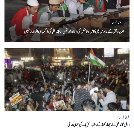
قومی خبریں
اتر پردیش کےمدارس میں کامل و فاضل کی اسناد بند لیکن سابقہ طلبا کی ڈگریا ں اثرانداز نہیں
قومی خبریں
راہل گاندھی نے جھارکھنڈ کے طلبہ تحریک کی حمایت کی