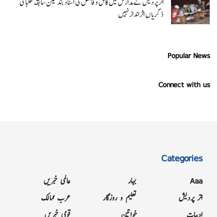
اتر پردیش کےمدارس میں کامل و فاضل کی اسناد بند لیکن سابقہ طلبا کی
ڈگریا ں اثرانداز نہیں
Popular News
Connect with us
Categories
Aaa
بہار
عالمی خبریں
اتر پردیش
تعلیم و روزگار
عرب ممالک
ادبیات
خواتین
قومی خبریں