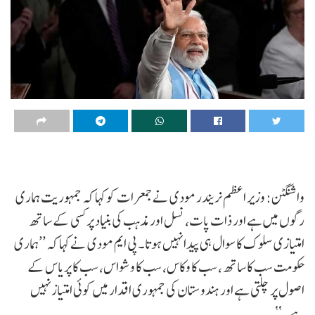
واشنگٹن: وزیر اعظم نریندر مودی نے جمعرات کو کہا کہ جمہوریت ہماری
رگوں میں ہے اور ذات پات، نسل اور مذہب کی بنیاد پر کسی کے ساتھ
امتیازی سلوک کا سوال ہی پیدا نہیں ہوتا۔ پی ایم مودی نے کہا کہ ’’ہماری
حکومت سب کا ساتھ، سب کا وکاس، سب کا وشواس، سب کا پریاس کے
اصول پر چلتی ہے اور ہندوستان کی جمہوری اقدار میں کوئی امتیاز نہیں
ہے۔‘‘