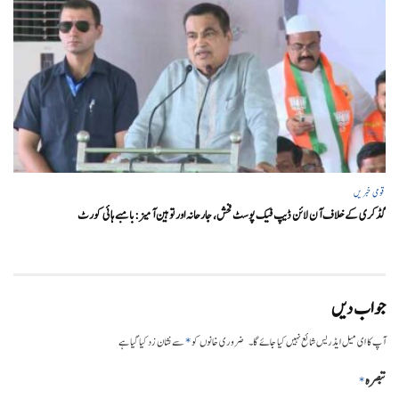
قومی خبریں
گڈکری کے خلاف آن لائن ڈیپ فیک پوسٹ فحش، جارحانہ اور توہین آمیز:بامبے ہائی کورٹ
جواب دیں
*
آپ کا ای میل ایڈریس شائع نہیں کیا جائے گا۔
ضروری خانوں کو
سے نشان زد کیا گیا ہے
تبصرہ
*