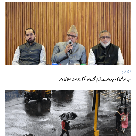
قومی خبریں
حب الوطنی کا معیار وندے ماترم نہیں ہو سکتا : جماعت اسلامی ہند