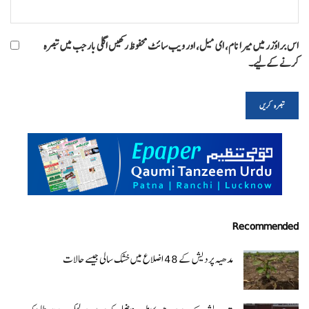
اس براؤزر میں میرا نام، ای میل، اور ویب سائٹ محفوظ رکھیں اگلی بار جب میں تبصرہ
کرنے کےلیے۔
Recommended
مدھیہ پردیش کے 48 اضلاع میں خشک سالی جیسے حالات