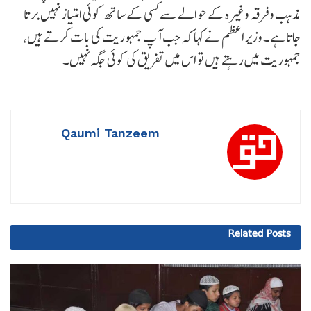
مذہب و فرقہ وغیرہ کے حوالے سے کسی کے ساتھ کوئی امتیاز نہیں برتا
جاتا ہے۔ وزیراعظم نے کہا کہ جب آپ جمہوریت کی بات کرتے ہیں،
جمہوریت میں رہتے ہیں تو اس میں تفریق کی کوئی جگہ نہیں۔
Qaumi Tanzeem
Related
Posts