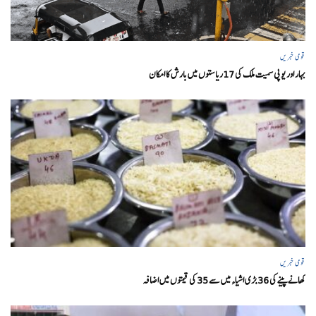
قومی خبریں
بہار اور یو پی سمیت ملک کی 17ریاستوں میں بارش کا امکان
قومی خبریں
کھانے پینے کی 36 بڑی اشیاء میں سے 35 کی قیمتوں میں اضافہ