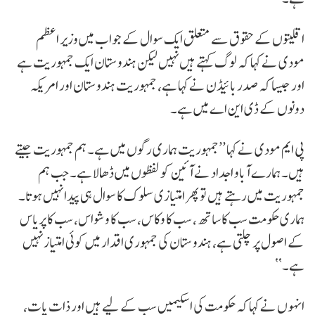
اقلیتوں کے حقوق سے متعلق ایک سوال کے جواب میں وزیر اعظم
مودی نے کہا کہ لوگ کہتے ہیں نہیں لیکن ہندوستان ایک جمہوریت ہے
اور جیسا کہ صدر بائیڈن نے کہا ہے، جمہوریت ہندوستان اور امریکہ
دونوں کے ڈی این اے میں ہے۔
پی ایم مودی نے کہا ’’جمہوریت ہماری رگوں میں ہے۔ ہم جمہوریت جیتے
ہیں۔ ہمارے آباو اجداد نے آئین کو لفظوں میں ڈھالا ہے۔ جب ہم
جمہوریت میں رہتے ہیں تو پھر امتیازی سلوک کا سوال ہی پیدا نہیں ہوتا۔
ہماری حکومت سب کا ساتھ، سب کا وکاس، سب کا وشواس، سب کا پریاس
کے اصول پر چلتی ہے، ہندوستان کی جمہوری اقدار میں کوئی امتیاز نہیں
ہے۔‘‘
انہوں نے کہا کہ حکومت کی اسکیمیں سب کے لیے ہیں اور ذات پات،