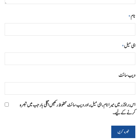
نام
*
ای میل
*
ویب‌ سائٹ
اس براؤزر میں میرا نام، ای میل، اور ویب سائٹ محفوظ رکھیں اگلی بار جب میں تبصرہ
کرنے کےلیے۔