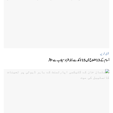
قومی خبریں
آسام کے 13 اضلاع میں 15 لاکھ سے زائد افراد سیلاب سے متاثر