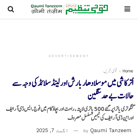
ADVERTISEMENT
Home
قومی خبریں
اُترکاشی میں موسلادھار بارش اور لینڈ سلائڈ کی وجہ سے
حالات بے حد سنگین
گنگوتری یاترا پر گئے 500 یاتری لاپتہ، راحت اور بچاؤ کام میں فوج، ایس ڈی آر ایف
اوراین ڈی آر ایف کی ٹیمیں مسلسل مصروف
Qaumi Tanzeem
by
اگست 7, 2025