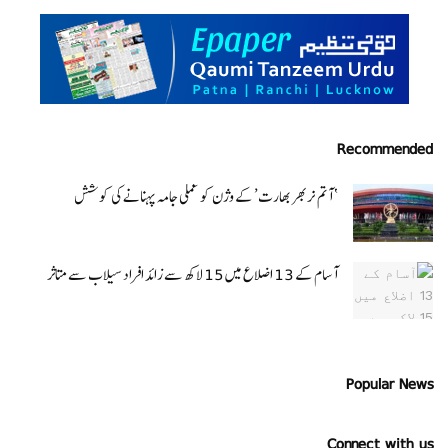
Recommended
‘ آتم نربھر بھارت’ کے وژن کو عملی جامہ پہنانے کی کوشش
آسام کے 13 اضلاع میں 15 لاکھ سے زائد افراد سیلاب سے متاثر
Popular News
Connect with us