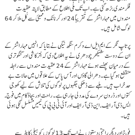
فکرمندی بڑھ گئی ہے۔ اب تک ملی اطلاع کے مطابق لاپتہ عقیدت
مندوں میں مہاراشٹر کے تقریباً 24 اور کرناٹک و ممبئی سے کُل ملا کر 64
لوگ شامل ہیں۔
پرتاپ نگر کے ایم ایل اے وکرم سنگھ نیگی نے بتایا کہ انہیں مہاراشٹر کے
ان کے دوست شیکھر چودھری نے یہ اطلاع دی کہ اُترکاشی اور گنگوتری
کے درمیان پھنسے ہوئے مہاراشٹر کے 24 عقیدت مندوں سے رابطہ
منقطع ہو گیا ہے۔دھرالی گاؤں اور آس پاس کے علاقوں میں حالات بے
حد خراب ہیں۔ ملبے سے ڈھکی جگہوں پر لوگوں کی تلاش کے لیے کھوجی
کتوں اور ڈرون سروے کی مدد لی جا رہی ہے۔ راحت اور بچاؤ کام میں فوج،
ایس ڈی آر ایف، این ڈی آر ایف اور آئی ٹی بی پی کی ٹیمیں مسلسل لگی ہوئی
ہیں۔
فوج اور دیگر راحتی دستوں نے اب تک 13 لوگوں کو ہیلی کاپٹر سے