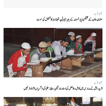
قومی خبریں
سلمان خان کے گلیکسی اپارٹمنٹ کے باہر ڈیوٹی پر تعینات کانسٹیبل کی موت
قومی خبریں
اتر پردیش کےمدارس میں کامل و فاضل کی اسناد بند لیکن سابقہ طلبا کی ڈگریا ں اثرانداز نہیں