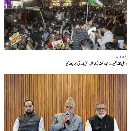
قومی خبریں
راہل گاندھی نے جھارکھنڈ کے طلبہ تحریک کی حمایت کی