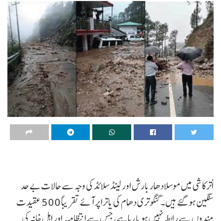
اُترکاشی میں موسلادھار بارش اور لینڈ سلائڈ کی وجہ سے حالات بے حد
سنگین ہو گئے ہیں۔ گنگوتری دھام کی یاترا پر آئے تقریباً 500 عقیدت
مندوں سے رابطہ نہیں ہو پا رہا ہے، جس سے انتظامیہ اور اہل خانہ کی