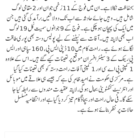
بحفاظت نکالا ہے۔ ان میں فوج کے 11 زخمی جوان اور 2 مقامی لوگ
شامل ہیں۔ وہیں جائے حادثہ سے اب تک دو لاشیں برآمد کی گئی ہیں جن
میں ایک کی پہچان ہو چکی ہے۔ فوج کے 9 جوانوں سمیت کُل 19 لوگ
اب بھی لاپتہ ہیں۔آفات سے نپٹنے کے لیے پولیس دستہ بھی پوری طاقت
لگائے ہوئے ہے۔ راحت کام میں 10 ڈپٹی ایس پی، 160 سپاہی اور ایس
پی رینک کے 3 سینئر افسران موقع پر تعینات کیے گئے ہیں۔ اس کے علاوہ
1 کمپنی پی اے سی اور 1 کمپنی آفات راحت دستہ کو بھی تعینات کیا گیا
ہے۔مرکزی حکومت نے امید ظاہر کی ہے کہ جیسے ہی علاقے میں موبائل
اور انٹرنیٹ کنکٹویٹی بحال ہوگی، لاپتہ عقیدت مندوں سے رابطہ کیا جا
سکے گا۔ فی حال راحت اور بچاؤٌ کام تیز کر دیا گیا ہے اور انتظامیہ مسلسل
حالات پر نظر بنائے ہوئے ہے۔