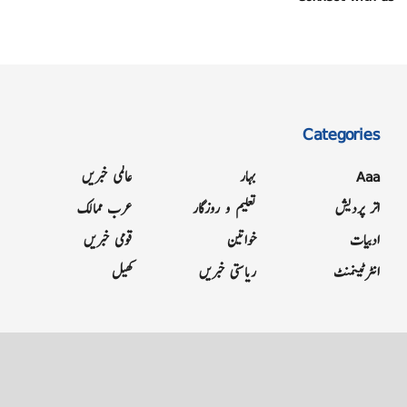
Categories
Aaa
بہار
عالمی خبریں
اتر پردیش
تعلیم و روزگار
عرب ممالک
ادبیات
خواتین
قومی خبریں
انٹرٹینمنٹ
ریاستی خبریں
کھیل
Grievance
Terms & Conditions
Advertise
About
Contact
Letter to Editor