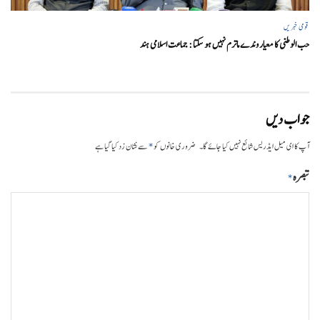
قومی خبریں
حب الوطنی کا معیار وندے ماترم نہیں ہو سکتا : جماعت اسلامی ہند
جواب دیں
*
آپ کا ای میل ایڈریس شائع نہیں کیا جائے گا۔
ضروری خانوں کو
سے نشان زد کیا گیا ہے
تبصرہ
*