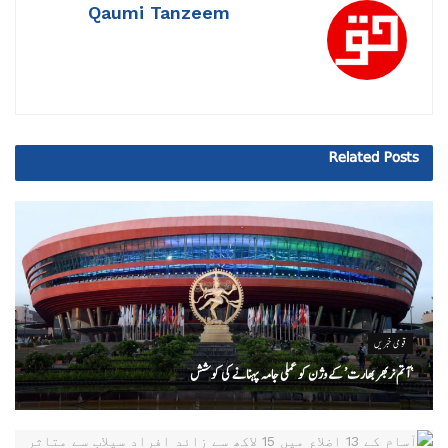
Qaumi Tanzeem
Related
Posts
قومی خبریں
‘ آتم نربھر بھارت’ کے وژن کو عملی جامہ پہنانے کی کوشش