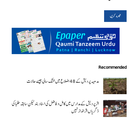
Recommended
مدھیہ پردیش کے 48 اضلاع میں خشک سالی جیسے حالات
اتر پردیش کےمدارس میں کامل و فاضل کی اسناد بند لیکن سابقہ طلبا کی
ڈگریا ں اثرانداز نہیں