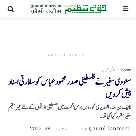
ADVERTISEMENT
Home
عالمی خبریں
سعودی سفیر نےفلسطینی صدر محمود عباس کو سفارتی اسناد
پیش کردیں
نایف بن بندر السدیری کو رواں برس اگست میں فلسطینی علاقوں کے لئے غیر مقیم
سفیر مقرر کیا گیا تھا۔
Qaumi Tanzeem
by
ستمبر 29, 2023