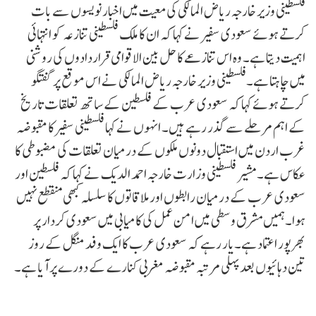
فلسطینی وزیر خارجہ ریاض المالکی کی معیت میں اخبار نویسوں سے بات
کرتے ہوئے سعودی سفیر نے کہا کہ ان کا ملک فلسطینی تنازعہ کو انتہائی
اہمیت دیتا ہے۔ وہ اس تنازعے کا حل بین الاقوامی قراردادوں کی روشنی
میں چاہتا ہے۔فلسطینی وزیر خارجہ ریاض المالکی نے اس موقع پر گفتگو
کرتے ہوئے کہا کہ سعودی عرب کے فلسطین کے ساتھ تعلقات تاریخ
کے اہم مرحلے سے گذر رہے ہیں۔ انہوں نے کہا فلسطینی سفیر کا مقبوضہ
غرب اردن میں استقبال دونوں ملکوں کے درمیان تعلقات کی مضبوطی کا
عکاس ہے۔مشیر فلسطینی وزارت خارجہ احمد الدیک نے کہا کہ فلسطین اور
سعودی عرب کے درمیان رابطوں اور ملاقاتوں کا سلسلہ کبھی منقطع نہیں
ہوا۔ہمیں مشرق وسطی میں امن عمل کی کامیابی میں سعودی کردار پر
بھرپور اعتماد ہے۔یار رہے کہ سعودی عرب کا ایک وفد منگل کے روز
تین دہائیوں بعد پہلی مرتبہ مقبوضہ مغربی کنارے کے دورے پر آیا ہے۔