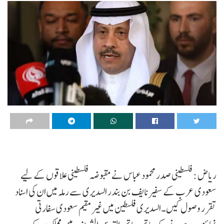
ریاض : فلسطینی صدر محمود عباس نے مقبوضہ فلسطینی علاقوں کے لیے
سعودی عرب کے سفیر نایف بن بندر السدیری سے رملہ میں ان کی اسناد
تقرر وصول کیں۔السدیری فلسطین میں غیر مقیم سعودی سفارتی