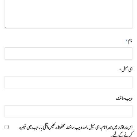
نام
*
ای میل
*
ویب‌ سائٹ
اس براؤزر میں میرا نام، ای میل، اور ویب سائٹ محفوظ رکھیں اگلی بار جب میں تبصرہ
کرنے کےلیے۔