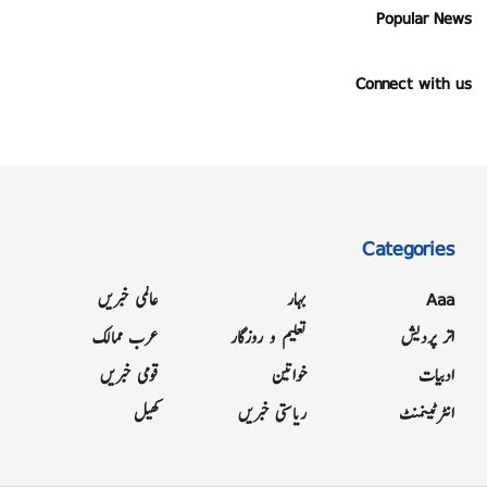
Popular News
Connect with us
Categories
Aaa
بہار
عالمی خبریں
اتر پردیش
تعلیم و روزگار
عرب ممالک
ادبیات
خواتین
قومی خبریں
انٹرٹینمنٹ
ریاستی خبریں
کھیل