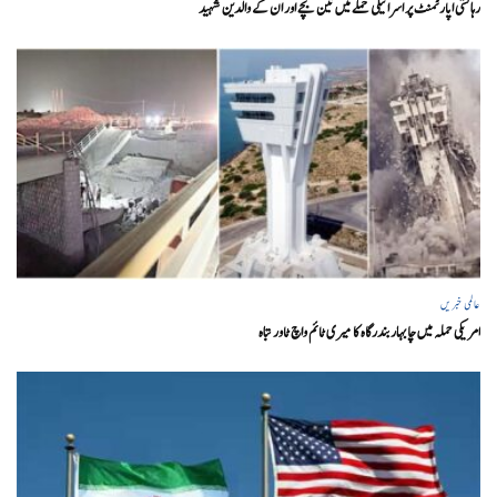
رہائشی اپارٹمنٹ پر اسرائیلی حملے میں تین بچے اور ان کے والدین شہید
عالمی خبریں
امریکی حملہ میں چابہار بندرگاہ کا میری ٹائم واچ ٹاور تباہ