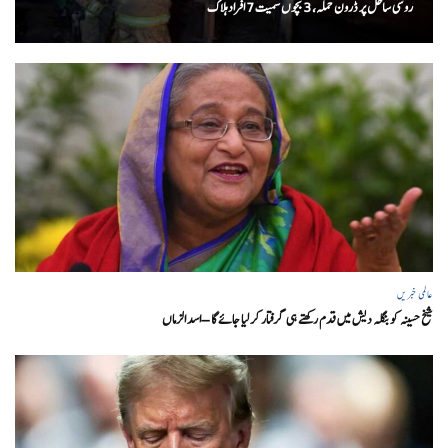
روسی ساحل پر ڈرون حملہ، 3 بچوں سمیت 7 افراد ہلاک
عالمی خبریں
شیخ حسینہ کو بنگلہ دیش میں قدم رکھتے ہی گرفتار کر لیا جائے گا – اسد الزماں