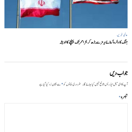
عالمی خبریں
جنگ کا دائرہ آبنائے ہرمز سے بڑھ کر بحر احمر تک پہنچنے کا اندیشہ
جواب دیں
*
آپ کا ای میل ایڈریس شائع نہیں کیا جائے گا۔
ضروری خانوں کو
سے نشان زد کیا گیا ہے
تبصرہ
*