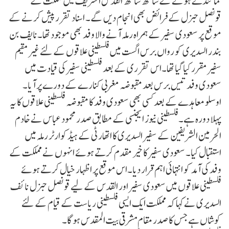
نمائندے ہونے کے ساتھ ساتھ القدس الشریف میں مملکت کے
قونصل جنرل کے فرائض بھی انجام دیں گے۔ اسناد تقرر پیش کرنے کے
موقع پر سعودی سفیر کے ہمراہ رملہ آنے والا وفد بھی موجود تھا۔نایف بن
بندر السدیری کو رواں برس اگست میں فلسطینی علاقوں کے لئے غیر مقیم
سفیر مقرر کیا گیا تھا۔اس تقرری کے بعد فلسطینی سفیر کی قیادت میں
سعودی وفد تیس برس بعد مقبوضہ مغربی کنارے کے دورے پر آیا۔
اوسلو معاہدے کے بعد کسی بھی سعودی وفد کا مقبوضہ فلسطینی علاقوں کا یہ
پہلا دورہ ہے۔فلسطینی نیوز ایجنسی کے مطابق صدر محمود عباس نے خادم
الحرمین الشریفین کے سفیر السدیری کا اتھارٹی کے ہیڈکوارٹر رملہ میں
استقبال کیا۔ سعودی سفیر کا خیر مقدم کرتے ہوئے انہوں نے مملکت کے
وفد کی آمد کو انتہائی اہم قرار دیا۔اس موقع پر اظہار خیال کرتے ہوئے
فلسطینی علاقوں میں سعودی سفیر اور القدس کے لیے قونصل جنرل نائف
السدیری نے کہا کہ مملکت ایک ایسی فلسطینی ریاست کے قیام کے لئے
کوشاں ہے جس کا صدر مقام مشرقی بیت المقدس ہو گا۔