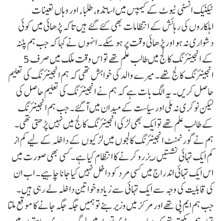
ٹیکنیک انسٹی ٹیوٹ کے کیمپس میں اساتذہ، طلباء اور وہاں تعینات
اہلکاروں کی رہائش کے انتظامات بھی کئے گئے ہیں تاکہ پڑھائی میں کوئی
دشواری نہ ہو اور پڑھائی وقت پر ہو سکے۔ انہوں نے کہا کہ جب ہم پٹنہ
کے انجینئرنگ کالج میں طالب علم تھے تو اس وقت ملک میں صرف 5
انجینئرنگ کالج تھے۔ میرے والد کی خواہش تھی کہ ہم انجینئرنگ کی تعلیم
حاصل کریں۔ یہ الگ بات ہے کہ ہم نے انجینئرنگ کی تعلیم حاصل کی
لیکن نوکری نہ ملی اور سیاست کے میدان میں آگئے۔ جب ہم انجینئرنگ
کے طالب علم تھے تو ایک بھی لڑکی انجینئرنگ کالج میں نہیں پڑھتی تھی۔
ہم نے گورنمنٹ انجینئرنگ کالجوں میں لڑکیوں کے داخلہ کے لیے کم از
کم ایک تہائی نشستیں ریزرو کرنے کا انتظام کیا ہے۔ کسی بھی صورت میں
اس ایک تہائی اندراج میں کسی مرد کو داخل نہیں کیا جانا چاہیے۔ اب ان
کی قابلیت کی وجہ سے ایک تہائی سے زیادہ خواتین داخلہ لے رہی ہیں۔
جب ہم ایم پی تھے اور مرکز میں وزیر بنے تو ہمیں جگہ جگہ جانے کا موقع ملتا