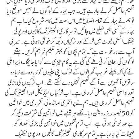
تھا۔ ہم دیکھتے تھے کہ بہار سے بڑی تعداد میں لوگ دوسری ریاستوں میں
تعلیم حاصل کرنے جا رہے ہیں۔ جب بہار کے لوگوں نے ہمیں موقع دیا
تو ہم نے بہار کے تمام اضلاع میں اس سمت میں کام شروع کیا۔ اب ہم
بہار کے کسی بھی ضلع میں جائیں تو سرکاری انجینئرنگ کالجوں اور پولی
ٹیکنک انسٹی ٹیوٹ میں لڑکے اور لڑکیاں دیکھ کر خوشی ہوتی ہے۔ میری
آپ سے درخواست ہے کہ تمام بچوں کو بہتر تعلیم فراہم کریں۔ جتنے
لوگوں کی بحالی کرنی طے کی گئی ہے یہ کام تیزی سے کرایا جائیگا۔وزیر اعلیٰ
نے کہا کہ پہلے غریب گھرانوں کے لوگ اپنی بیٹیوں کو زیادہ سے زیادہ
ساتویں آٹھویں سے آگے تعلیم نہیں دے سکتے تھے۔ اب لڑکیوں کی بڑی
تعداد اعلیٰ تعلیم حاصل کر رہی ہے۔ اب لڑکیاں میڈیکل اور انجینئرنگ کی
تعلیم حاصل کر رہی ہیں۔ ہم نے پرائمری اساتذہ کی تقرری میں خواتین
کو 50 فیصد ریزرویشن دیا۔ مجھے ہر شعبے میں خواتین کی شرکت دیکھ کر
بے حد خوشی ہوتی ہے۔ اب تمام محکموں میں خواتین کی بڑی تعداد کو
تعینات کیا جا رہا ہے۔ تمام سرکاری انجینئرنگ کالجوں اور پولی ٹیکنیک