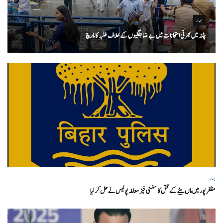
بہار
پٹنہ میں بھرتی امتحانات میں بے ضابطگیوں کے خلاف طلبہ کا مارچ
بہار
مظفر پور میں ماں بیٹے کے قتل کا سنسنی خیز معاملہ پولیس نے حل کر لیا