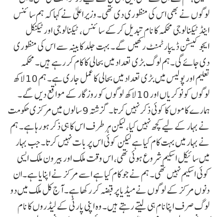
لوگوں نے بھی اس کی منظوری دی تھی۔ وزیراعلیٰ نے کہا کہ ہم سائنس
اینڈ ٹیکنالوجی محکمہ کا نام تبدیل کرکے سائنس، ٹیکنالوجی اور ٹیکنیکل
ایجوکیشن ڈیپارٹمنٹ رکھیں گے۔ بہت جلد کابینہ سے اس کی منظوری
دی جائے گی۔ہم لوگ بڑی تعداد میں بحالی کا کام کر رہے ہیں۔ محکمہ
تعلیم اور پولیس میں بڑی تعداد میں بحالی کا عمل جاری ہے۔ ہم 10 لاکھ
لوگوں کو نوکریاں اور 10 لاکھ لوگوں کو روزگار کے مواقع دیں گے۔
ہمارے کاموں کا کوئی ذکر نہیں کرتا۔ گزشتہ 9 سالوں میں مرکزی حکومت
نے بہار کے لیے کچھ نہیں کیا، لیکن ہر طرف اس کا ہی ذکر ہورہا ہے۔ ہم
نے بہار میں بہت کام کیا ہے لیکن کوئی اس پر بات نہیں کرتا۔ جب بہار
میں سائیکل اسکیم شروع ہوئی تھی، اس وقت ملک اور بیرون ملک ایسی
کوئی اسکیم نہیں تھی۔ ہم نے جو کام کیا ہے اسے مرکز نے اپنایا ہے۔ان
دنوں مرکز کے لوگوں نے میڈیا پر قبضہ کر رکھا ہے۔ آج کل ملک میں دو
لوگ صرف اپنا نام ہی لیتے رہتے ہیں۔ وہ اپنی پارٹی کے لیڈروں کا نام