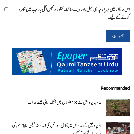
اس براؤزر میں میرا نام، ای میل، اور ویب سائٹ محفوظ رکھیں اگلی بار جب میں تبصرہ
کرنے کےلیے۔
Recommended
مدھیہ پردیش کے 48 اضلاع میں خشک سالی جیسے حالات
اتر پردیش کےمدارس میں کامل و فاضل کی اسناد بند لیکن سابقہ طلبا کی
ڈگریا ں اثرانداز نہیں