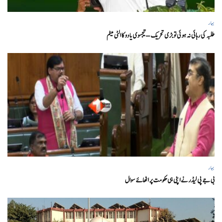
بہار
طلبہ کی رہائی نہ ہوئی تو بڑی تحریک – تیجسوی یادو کا الٹی میٹم
بہار
بی جے پی لیڈر نے اپنی ہی حکومت پر اٹھائے سوال