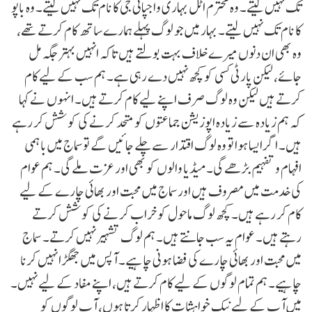
تک نہیں لیتے۔ وہ محترم اٹل بہاری واجپائی جی کا نام تک نہیں لیتے۔ وہ باپو
کا نام تک نہیں لیتے۔ بہار میں جو لوگ پہلے ہمارے ساتھ کام کرتے تھے،
وہ بھی ان دنوں میرے خلاف بہت بولتے ہیں تاکہ انہیں بہترجگہ مل
جائے، لیکن پارٹی کسی کو کچھ نہیں دے رہی ہے۔ ہم سب کے لیے کام
کرتے ہیں لیکن وہ لوگ صرف اپنے لیے کام کرتے ہیں۔ انہوں نے کہا
کہ ہم زیادہ سے زیادہ اپوزیشن جماعتوں کو متحد کرنے کی کوشش کر رہے
ہیں۔ اگر ایسا ہوا تو وہ لوگ اقتدار سے چلے جائیں گے توسماج میں باہمی
افہام و تفہیم بڑھے گی۔ میڈیا والوں کو بھی اور عزت ملے گی۔ ہم عوام
کی خدمت میں مصروف ہیں اورسماج میں محبت اور بھائی چارے کے لیے
کام کر رہے ہیں۔ کچھ لوگ ماحول کو خراب کرنے کی کوشش کرتے
رہتے ہیں۔ عوام یہ سب جانتے ہیں۔ ہم لوگ تشہیر نہیں کرتے۔ سماج
میں محبت اور بھائی چارے کی فضا ہونی چاہیے۔ آپس میں جھگڑا نہیں کرنا
چاہیے۔ ہم تمام لوگوں کے لیے کام کرتے ہیں، اپنے مفاد کے لیے نہیں۔
میں آپ کے لیے نیک خواہشات کا اظہار کرتا ہوں، آپ لوگوں کو