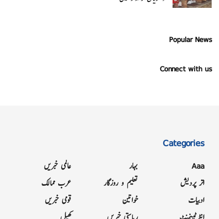
Popular News
Connect with us
Categories
Aaa
بہار
عالمی خبریں
اتر پردیش
تعلیم و روزگار
عرب ممالک
ادبیات
خواتین
قومی خبریں
انٹرٹینمنٹ
ریاستی خبریں
کھیل