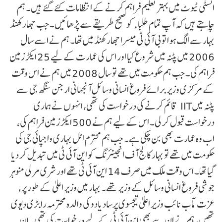
انسٹی ٹیوٹ میں بہتر تعلیم فراہم کرنے کے انتظامات کئے گئے ہیں۔ ہم
چاہتے ہیں کہ آپ تمام طلباء کو صحیح طریقے سے پڑھائیں۔ جب جھارکھنڈ
بہار سے الگ ہوا تو بی آئی ٹی میسرا جھارکھنڈ میں تھا۔ ہم نے اسے سال
2006 میں پٹنہ میں شروع کیا اور اس کی عمارت کے لیے 25 ایکڑ زمین
فراہم کی۔ جب ہم حکومت میں تھے تو سال 2008 میں ہم نے اس وقت
کے مرکزی وزیر برائے فروغ انسانی وسائل آنجہانی ارجن سنگھ جی سے
پٹنہ میں IIT قائم کرنے کی درخواست کی تھی، انہوں نے ہماری
درخواست قبول کر لی۔ اس کے لیے ہم نے 500 ایکڑ زمین فراہم کی،
اب وہ عمارت بھی بن چکی ہے۔ جب ہم محترم اٹل بہاری واجپائی جی کی
حکومت میں تھے تو بہار کالج آف انجینئرنگ کو این آئی ٹی میں تبدیل کر دیا
گیا تھا۔ اس وقت ملک میں صرف 14 این آئی ٹی تھے اور شری مرلی منوہر
جوشی فروغ انسانی وسائل کے وزیر تھے۔ بہار میں وزیر اعلیٰ کے طور پر،
عزت مآب نائب وزیر اعلیٰ تیجسوی پرساد یادو کی والدہ محترمہ رابڑی دیوی
تھیں، ہم نے ان سے بھی این آئی ٹی کے لیے درخواست کی تھی۔ ان