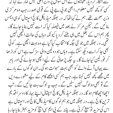
سے انکار کر دیا، صحافیوں کے اس سوال پر وزیر اعلیٰ نتیش کمار نے کہا کہ
کسی کو کچھ نہیں معلوم۔ابھی جو بی جے پی کے قومی صدر، جب وہ مرکزی
وزیر صحت تھے، ہم نے کہا تھا کہ دربھنگہ میڈیکل کالج اسپتال کوہی ایمس
بنائیں گے، لیکن مرکز نے بعد میں فیصلہ کیا کہ اسے نہیں بنایا جائے گا۔
پھر ہم اس کے بغل میں ہی طئے کردیا کیونکہ وہاں کی حالت اچھی نہیں
تھی۔ دربھنگہ میں جو نئی جگہ کا انتخاب کیا گیا ہے وہ بہت اچھی ہے، کوئی
بھی جا کر اسے دیکھ سکتا ہے۔ وہاں جو دو لین والی سڑک ہے اس کو بڑھا
کر فور لین کیا جائے گا۔ یہ جگہ پڑھائی کے لیے اچھی ہوجا ئے گی اور باہر
سے یہاں آنے والے کو بھی بہت سہولت ہوگی۔ ان لوگوں کے بارے
میں مجھے کچھ نہیں کہنا ہے، جب ہم کسی اچھے کام کے لیے مشورے دیں
گے تو بھی وہ لوگ نہیں سنیں گے۔ جب یہ لوگ ہٹ جائیں گے۔تب
اچھا اچھاکام ہو گا۔ دربھنگہ میڈیکل کالج ہسپتال اپنے بہار کا دوسرا قدیم
ترین کالج ہے۔ دربھنگہ میں جو ہم لوگوں کا میڈیکل کالج اور اسپتال ہے
اس کی مزید توسیع کرنی ہے۔ پٹنہ کے پی ایم سی ایچ کو مزید بہتر بنایا جا رہا