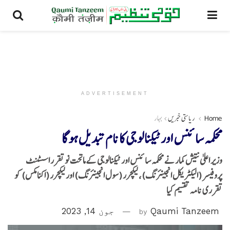
ADVERTISEMENT
Home
ریاستی خبریں
بہار
محکمہ سائنس اورٹیکنالوجی کا نام تبدیل ہوگا
وزیر اعلیٰ نتیش کمار نے محکمہ سائنس اور ٹیکنالوجی کےماتحت نو تقرر اسسٹنٹ
پروفیسر (الیکٹریکل انجینئرنگ)، لیکچرر (سول انجینئرنگ) اور لیکچرر (اکنامکس) کو
تقرری نامہ تقسیم کیا
Qaumi Tanzeem
by
جون 14, 2023