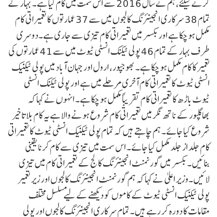
کرنے کیلئے، ہم نے سال 2016 سے اس سمت میں کام کیا ہے۔ بہار کے
تمام 38 سرکاری انجینئرنگ کالجوں میں سے 37 عمارتوں کا تعمیراتی کام
مکمل ہو چکا ہے اور بکسر میں تعمیراتی کام تیزی سے جاری ہے۔دوسری
طرف بہار کے تمام 46 پولی ٹیکنک انسٹی ٹیوٹ میں سے 41 عمارتوں کی
تعمیر کا کام مکمل ہو چکا ہے۔ بھوجپور، ارول اور جہان آباد میں پولی ٹیکنیک
انسٹی ٹیوٹ کا تعمیراتی کام آخری مرحلے میں ہے اور پولی ٹیکنک انسٹی
ٹیوٹ باڑھ کا تعمیراتی کام تقریباً مکمل ہو چکا ہے۔ انہوں نے کہا کہ
بھاگلپور کے ناتھ نگر میں تعمیراتی کام شروع ہونے والا ہےیہ کام بلا تاخیر
شروع کیا جائے۔ ہم چاہتے ہیں کہ تمام پولی ٹیکنیک انسٹی ٹیوٹ کا تعمیراتی
کام جلد از جلد مکمل کیا جائے۔ اس سمت میں تیزی سے کام کرنا یقینی
بنائیں۔ بکسر میں گورنمنٹ انجینئرنگ کالج کے تعمیراتی کام میں تیزی
لائیں۔وزیر اعلیٰ نے کہا کہ ہم گورنمنٹ انجینئرنگ کالجوں اور زیر تعمیر
پولی ٹیکنیک انسٹی ٹیوٹ کے کاموں کو دیکھنے کے لیے مسلسل مختلف
مقامات کا دورہ کر رہے ہیں۔ تمام سرکاری انجینئرنگ کالجوں اور پولی