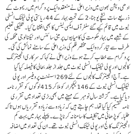
ادھی ویشن بھون میں وزیر اعلیٰ نے منعقدہ ایک پروگرام میں ریموٹ کے
ذریعے سات نشچے یوجنا-2 کے تحت بہار کے 44 ریاستی پولی ٹیکنک انسٹی
ٹیوٹ میں قائم کیے گئے سنٹر آف ایکسی لینس کا بھی افتتاح کیا۔ تکنیکی تعلیم
کے شعبے میں بہار حکومت کی کامیابیوں پر مبنی سائنس اور ٹیکنالوجی محکمہ کی
طرف سے تیار کردہ ایک مختصر فلم کی وزیر اعلیٰ کے سامنے نمائش کی گئی۔
پروگرام سے خطاب کرتے ہوئے وزیر اعلیٰ نے کہا کہ سرکاری انجینئرنگ
کالجوں اور پولی ٹیکنیک انسٹی ٹیوٹ میں جلد از جلد بحالی کا فیصلہ کیا گیا
ہے۔ آج انجینئرنگ کالجوں کے لئے269 اسسٹنٹ پروفیسر اور پولی
ٹیکنیک انسٹی ٹیوٹ کے 146 لیکچرار کو ملاکر 415لوگوں کو تقرر نامہ
دیا گیا ہے۔ گزشتہ سال نومبر کے مہینے میں بھی بڑی تعداد میں تقرری
نامہ تقسیم کیا گیا تھا۔ ہم چاہتے ہیں کہ زیادہ سے زیادہ تقرریاں ہوں تاکہ
طلباء کو پڑھائی میں تکلیف کا سامنا نہ کرنا پڑے۔ پہلے بہار میں بہت کم
انجینئرنگ کالج اور پولی ٹیکنک انسٹی ٹیوٹ تھے۔ ان کی تعداد میں اضافہ