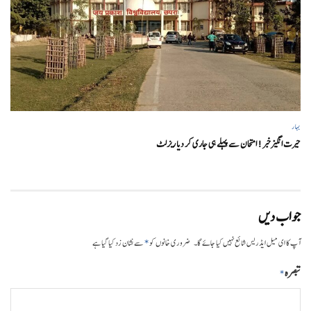
بہار
حیرت انگیزخبر ! امتحان سے پہلے ہی جاری کر دیا ریزلٹ
جواب دیں
*
آپ کا ای میل ایڈریس شائع نہیں کیا جائے گا۔
ضروری خانوں کو
سے نشان زد کیا گیا ہے
تبصرہ
*