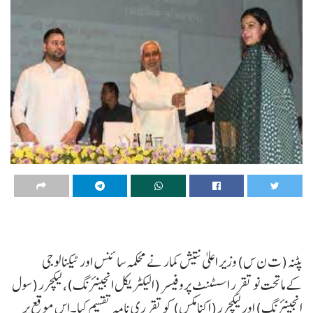
پٹنہ(ت ن س) وزیر اعلیٰ نتیش کمار نے محکمہ سائنس اور ٹیکنالوجی
کےماتحت نو تقرر اسسٹنٹ پروفیسر (الیکٹریکل انجینئرنگ)، لیکچرر (سول
انجینئرنگ) اور لیکچرر (اکنامکس) کو تقرری نامہ تقسیم کیا۔اس موقع پر