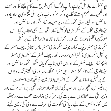
اپوائنٹمنٹ لیٹر مل گیا ہے، آپ لوگ اچھی طرح سے کام کیجئے گا اورمحنت
اور لگن سے تعلیم دیجئے گا۔ پروگرام کو نائب وزیر اعلی تیجسوی پرساد یادو،
سائنس اور ٹیکنالوجی محکمہ کے وزیر سمیت کمار سنگھ اور سائنس اور
ٹیکنالوجی محکمہ کے سکریٹری لوکیش کمار سنگھ نے بھی خطاب کیا۔اس
موقع پراقلیتی فلاح کے وزیر محمد زماں خان، وزیراعلی کے پرنسپل
سکریٹری مسٹر دیپک کمار، چیف سکریٹری مسٹر عامر سبحانی، چیف منسٹر کے
پرنسپل سکریٹری ڈاکٹر ایس سدھارتھ، چیف منسٹر کے سکریٹری مسٹر
انوپم کمار، چیف منسٹر کے او ایس ڈی جناب گوپال سنگھ، محکمہ سائنس اور
ٹیکنالوجی کے ڈائرکٹر مسٹر ادین مشرا، مختلف سرکاری انجینئرنگ کالجوں
کے پرنسپل، اساتذہ، محکمہ کے افسران/ملازمین، نو تعینات اسسٹنٹ
پروفیسرس، لکچررس اور طلبہ کی بڑی تعداد موجود تھی۔پروگرام کے بعد
وزیر اعلیٰ نے صحافیوں سے بات کی۔ مرکزی وزارت صحت نے دربھنگہ
میں مجوزہ ایمس کے لیے ریاستی حکومت کی طرف سے دی گئی زمین لینے