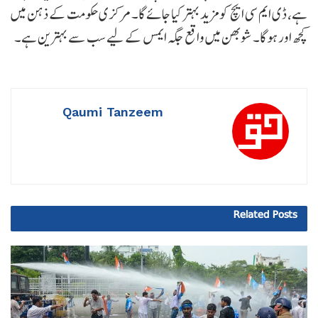
ہے، ڈی ایم سی ایچ کو مزید بہتر کیا جائے گا۔ مرکزی حکومت کے ذہن میں
کچھ اور ہوگا۔ شوبھن میں واقع جگہ ایمس کے لیے سب سے بہترین ہے۔
Qaumi Tanzeem
Related
Posts