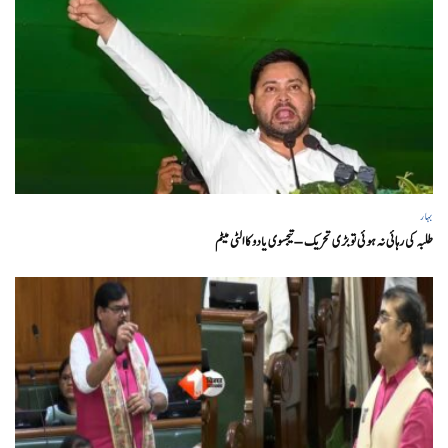
بہار
طلبہ کی رہائی نہ ہوئی تو بڑی تحریک – تیجسوی یادو کا الٹی میٹم