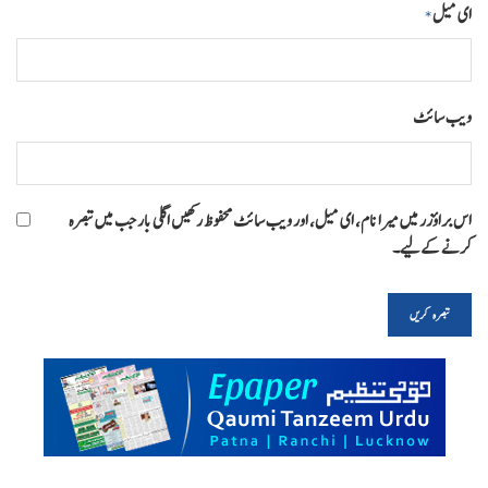
ای میل
*
ویب‌ سائٹ
اس براؤزر میں میرا نام، ای میل، اور ویب سائٹ محفوظ رکھیں اگلی بار جب میں تبصرہ
کرنے کےلیے۔