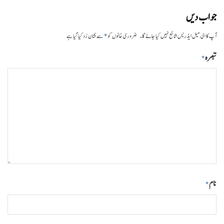
جواب دیں
*
آپ کا ای میل ایڈریس شائع نہیں کیا جائے گا۔
ضروری خانوں کو
سے نشان زد کیا گیا ہے
تبصرہ
*
نام
*