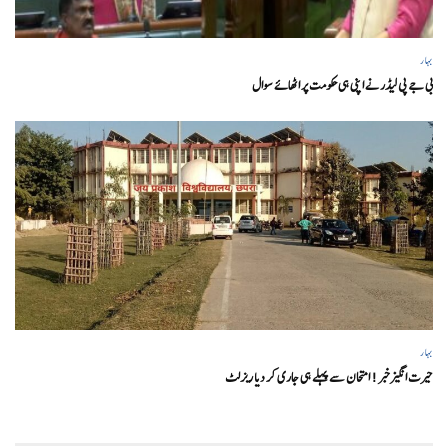
بہار
بی جے پی لیڈر نے اپنی ہی حکومت پر اٹھائے سوال
بہار
حیرت انگیزخبر ! امتحان سے پہلے ہی جاری کر دیا ریزلٹ