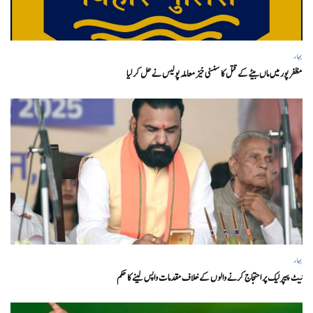
بہار
مظفر پور میں ماں بیٹے کے قتل کا سنسنی خیز معاملہ پولیس نے حل کر لیا
بہار
نیٹ پیپر لیک پر احتجاج کرنے والوں کے خلاف مقدمات واپس لینے کا حکم