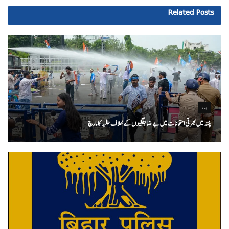
Related
Posts
بہار
پٹنہ میں بھرتی امتحانات میں بے ضابطگیوں کے خلاف طلبہ کا مارچ