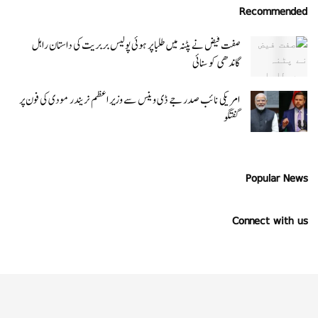
Recommended
صفت فیض نے پٹنہ میں طلبا پر ہوئی پولیس بربریت کی داستان راہل
گاندھی کو سنائی
امریکی نائب صدر جے ڈی وینس سے وزیر اعظم نریندر مودی کی فون پر
گفتگو
Popular News
Connect with us