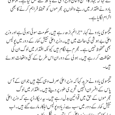
نے کہا کہ بہار کا امن و امان وزیراعلیٰ کے ہاتھ سے نکل گیا ہے۔ تیجسوی
یادو نے اقتدار میں رہنے والوں پر مجرموں کو تحفظ فراہم کرنے کا بھی
الزام لگایا ہے۔
تیجسوی یادو نے کہا، "جرائم بڑھ رہے ہیں، حکومت سوئی ہوئی ہے اور وزیر
اعلیٰ بے ہوشی کی حالت میں ہیں۔وزیر اعلیٰ نتیش کمار کے دور میں پولیس
بھی محفوظ نہیں ہے۔ مجرم بے لگام ہیں کیونکہ اقتدار میں لوگ ان کی
حفاظت کر رہے ہیں۔ ہولی کے دوران اس طرح کے کئی واقعات ہوئے
ہیں۔
تیجسوی یادو نے مزید کہا کہ وزیر اعلی ٰ صرف وہی کہتے ہیں جو ان کے آس
پاس کے افسران انہیں تحریری طور پر دیتے ہیں۔ اقتدار میں لوگ
مجرموں کے حق میں قوانین بدل رہے ہیں۔ یہ ریکارڈ پر ہے کہ وزیر اعلیٰ
نتیش کمار کے دور میں سب سے زیادہ پولیس اہلکار مارے گئے ہیں۔ اب
بہار کا امن و امان وزیراعلیٰ کے ہاتھ سے نکل چکا ہے۔