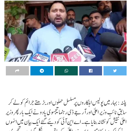
پٹنہ :بہار میں پولیس اہلکاروں پر مسلسل حملوں اور بڑھتے جرائم کو لے کر
سابق نائب وزیر اعلیٰ اور آر جے ڈی رہنما تیجسوی یادو نے ایک بار پھر وزیر
اعلیٰ نتیش کو نشانہ بنایا ہے۔ اے این آئی کو دیئے گئے ایک بیان میں انہوں