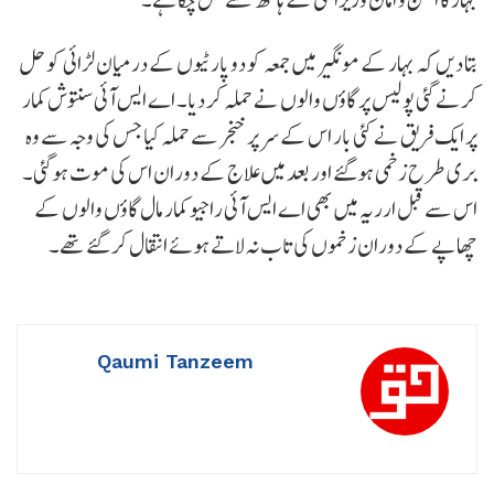
بتا دیں کہ بہار کے مونگیر میں جمعہ کو دو پارٹیوں کے درمیان لڑائی کو حل
کرنے گئی پولیس پر گاؤں والوں نے حملہ کر دیا۔ اے ایس آئی سنتوش کمار
پر ایک فریق نے کئی بار اس کے سر پر خنجر سے حملہ کیا جس کی وجہ سے وہ
بری طرح زخمی ہوگئے اور بعد میں علاج کے دوران اس کی موت ہوگئی۔
اس سے قبل ارریہ میں بھی اے ایس آئی راجیو کمار مال گاؤں والوں کے
چھاپے کے دوران زخموں کی تاب نہ لاتے ہوئے انتقال کر گئے تھے۔
Qaumi Tanzeem