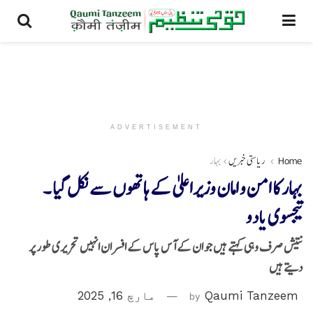
ADVERTISEMENT
Home
ریاستی خبریں
بہار
بہار کا امن و امان وزیراعلیٰ کے ہاتھوں سے نکل گیا ۔
تیجسوی یادو
نتیش صرف وہی کہتے ہیں جو ان کے آس پاس کے افسران انہیں تحریری طور پر
دیتے ہیں
Qaumi Tanzeem
by
مارچ 16, 2025