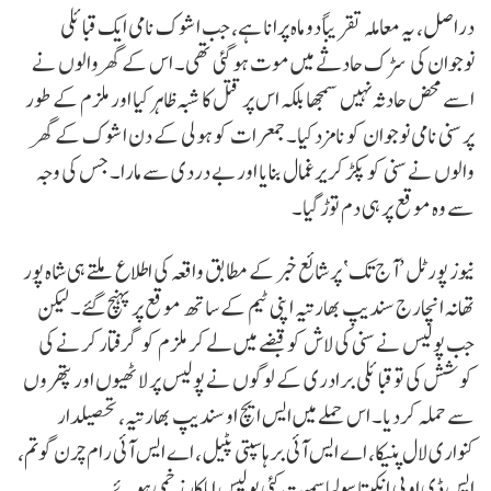
دراصل، یہ معاملہ تقریباً دو ماہ پرانا ہے، جب اشوک نامی ایک قبائلی
نوجوان کی سڑک حادثے میں موت ہو گئی تھی۔ اس کے گھر والوں نے
اسے محض حادثہ نہیں سمجھا بلکہ اس پر قتل کا شبہ ظاہر کیا اور ملزم کے طور
پر سنی نامی نوجوان کو نامزد کیا۔ جمعرات کو ہولی کے دن اشوک کے گھر
والوں نے سنی کو پکڑ کر یرغمال بنایا اور بے دردی سے مارا۔ جس کی وجہ
سے وہ موقع پر ہی دم توڑ گیا۔
نیوز پورٹل ’آج تک‘ پر شائع خبر کے مطابق واقعہ کی اطلاع ملتے ہی شاہ پور
تھانہ انچارج سندیپ بھارتیہ اپنی ٹیم کے ساتھ موقع پر پہنچ گئے۔ لیکن
جب پولیس نے سنی کی لاش کو قبضے میں لے کر ملزم کو گرفتار کرنے کی
کوشش کی تو قبائلی برادری کے لوگوں نے پولیس پر لاٹھیوں اور پتھروں
سے حملہ کردیا۔ اس حملے میں ایس ایچ او سندیپ بھارتیہ، تحصیلدار
کنواری لال پنیکا، اے ایس آئی برہاسپتی پٹیل، اے ایس آئی رام چرن گوتم،
ایس ڈی او پی انکیتا سولیا سمیت کئی پولیس اہلکار زخمی ہوئے۔