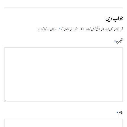
جواب دیں
*
آپ کا ای میل ایڈریس شائع نہیں کیا جائے گا۔
ضروری خانوں کو
سے نشان زد کیا گیا ہے
تبصرہ
*
نام
*