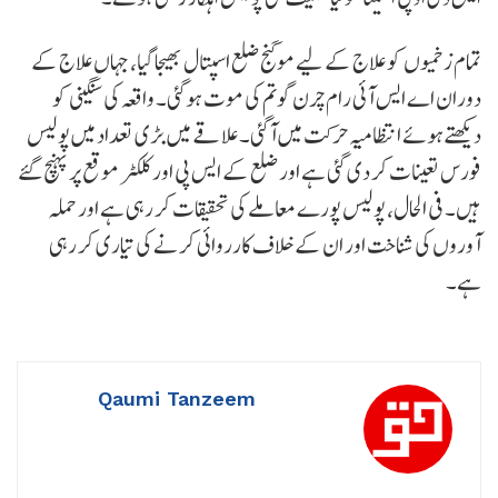
تمام زخمیوں کو علاج کے لیے موگنج ضلع اسپتال بھیجا گیا، جہاں علاج کے
دوران اے ایس آئی رام چرن گوتم کی موت ہوگئی۔ واقعہ کی سنگینی کو
دیکھتے ہوئے انتظامیہ حرکت میں آگئی۔ علاقے میں بڑی تعداد میں پولیس
فورس تعینات کر دی گئی ہے اور ضلع کے ایس پی اور کلکٹر موقع پر پہنچ گئے
ہیں۔ فی الحال، پولیس پورے معاملے کی تحقیقات کر رہی ہے اور حملہ
آوروں کی شناخت اور ان کے خلاف کارروائی کرنے کی تیاری کر رہی
ہے۔
Qaumi Tanzeem