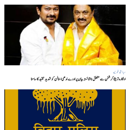
ریاستی خبریں
اداکارہ تریشا کرشنن سے متعلق ناشائستہ بیان پر اودے ندھی اسٹالن کو شدید تنقید کا سامنا