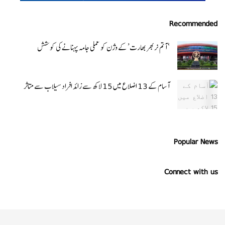
Recommended
‘ آتم نربھر بھارت’ کے وژن کو عملی جامہ پہنانے کی کوشش
آسام کے 13 اضلاع میں 15 لاکھ سے زائد افراد سیلاب سے متاثر
Popular News
Connect with us