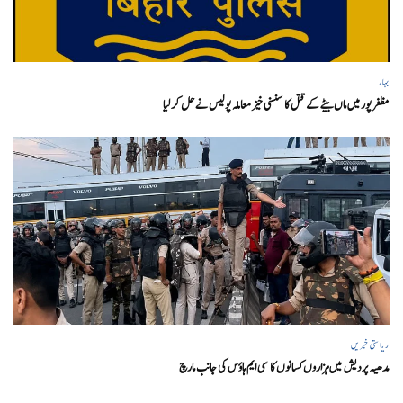
بہار
مظفر پور میں ماں بیٹے کے قتل کا سنسنی خیز معاملہ پولیس نے حل کر لیا
ریاستی خبریں
مدھیہ پردیش میں ہزاروں کسانوں کا سی ایم ہاؤس کی جانب مارچ