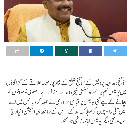
مؤگنج :مدھیہ پردیش کے مؤگنج ضلع کے شاہ پور تھانہ علاقے کے گڑا گاؤں
میں پولیس ٹیم پر حملے کا سنسنی خیز واقعہ سامنے آیا ہے۔ مغوی نوجوانوں کو
بچانے کے لیے گئی پولیس پر قبائلی برادری نے حملہ کر دیا جس میں اے
ایس آئی رام چرن گوتم ہلاک ہو گئے۔ اس کے ساتھ ہی اسٹیشن انچارج
سمیت کئی دیگر پولیس اہلکار زخمی ہوگئے۔