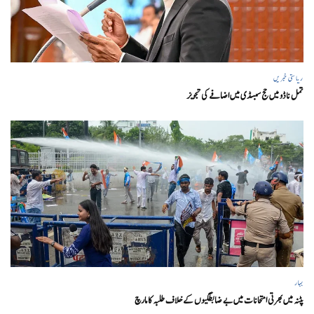
ریاستی خبریں
تمل ناڈو میں حج سبسڈی میں اضافے کی تجویز
بہار
پٹنہ میں بھرتی امتحانات میں بے ضابطگیوں کے خلاف طلبہ کا مارچ