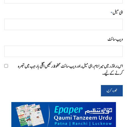
ای میل
*
ویب‌ سائٹ
اس براؤزر میں میرا نام، ای میل، اور ویب سائٹ محفوظ رکھیں اگلی بار جب میں تبصرہ
کرنے کےلیے۔