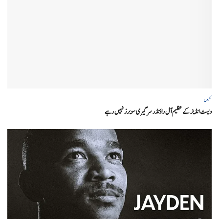
کھیل
ویسٹ انڈیز کے عظیم آل راؤنڈر سر گیری سوبرز نہیں رہے