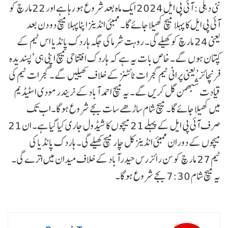
نئی دہلی : آئی پی ایل 2024 ایک ماہ بعدشروع ہو رہا ہے اور 22مارچ کو
آئی پی ایل کا پہلا میچ کھیلا جائے گا۔ ممبئی انڈینز اپنا پہلا میچ دو دن بعد
یعنی 24 مارچ کو کھیلے گی۔ روہت شرما کی جگہ ہاردک پانڈیا اس ٹیم کے
کپتان ہوں گے۔ خاص بات یہ ہے کہ ہاردک افتتاحی میچ اپنی ہی ‘پسندیدہ
فرنچائز’ یعنی پرانی ٹیم گجرات ٹائٹنز کے خلاف کھیلیں گے۔ گجرات ٹیم کی
قیادت شبھمن گل کریں گے۔ یہ میچ احمد آباد کے نریندر مودی اسٹیڈیم
میں کھیلا جائے گا۔ میچ شام ساڑھے سات بجے شروع ہوگا۔اب تک
صرف آئی پی ایل کے پہلے 21 میچوں کا شیڈول جاری کیا گیا ہے۔ ان 21
میچوں کے دوران ممبئی انڈینز کل چار میچ کھیلے گی۔ ہاردک پانڈیا کی
ٹیم 27 مارچ کو سن رائزرس حیدرآباد کے خلاف میدان میں اترے گی۔
یہ میچ شام 7:30 بجے شروع ہوگا۔