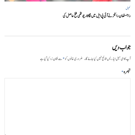
کھیل
راجستھان رائلز نے آئی پی ایل میں لگاتار چوتھی فتح حاصل کی
جواب دیں
*
آپ کا ای میل ایڈریس شائع نہیں کیا جائے گا۔
ضروری خانوں کو
سے نشان زد کیا گیا ہے
تبصرہ
*