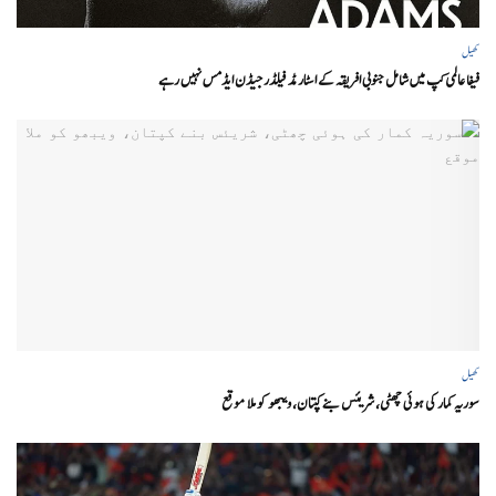
کھیل
فیفا عالمی کپ میں شامل جنوبی افریقہ کے اسٹار مڈ فیلڈر جیڈن ایڈمس نہیں رہے
کھیل
سوریہ کمار کی ہوئی چھٹی، شریئس بنے کپتان، ویبھو کو ملا موقع