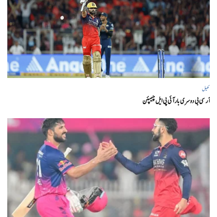
کھیل
آر سی بی دوسری بار آئی پی ایل چیمپئن