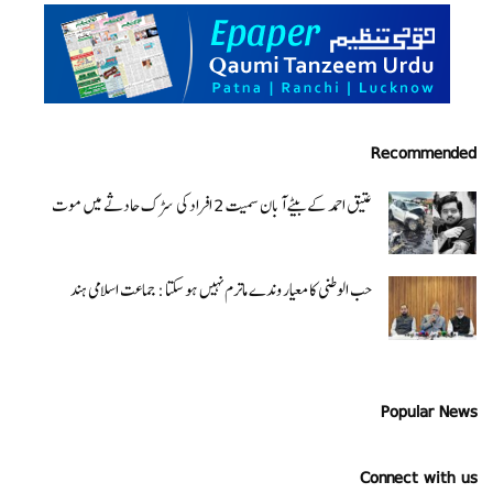
Recommended
عتیق احمد کے بیٹے آبان سمیت 2 افراد کی سڑک حادثے میں موت
حب الوطنی کا معیار وندے ماترم نہیں ہو سکتا : جماعت اسلامی ہند
Popular News
Connect with us