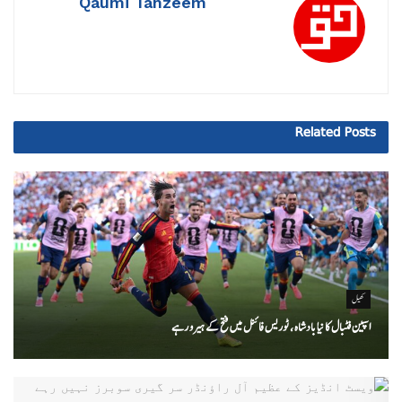
Qaumi Tanzeem
Related
Posts
کھیل
اسپین فٹبال کا نیا بادشاہ ، ٹوریس فائنل میں فتح کے ہیرو رہے