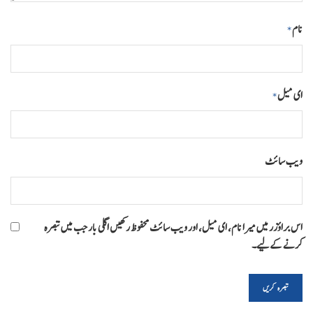
نام
*
ای میل
*
ویب‌ سائٹ
اس براؤزر میں میرا نام، ای میل، اور ویب سائٹ محفوظ رکھیں اگلی بار جب میں تبصرہ
کرنے کےلیے۔