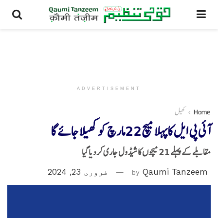
ADVERTISEMENT
Home
کھیل
آئی پی ایل کاپہلا میچ22مارچ کو کھیلا جائے گا
مقابلے کے پہلے 21 میچوں کا شیڈول جاری کر دیاگیا
Qaumi Tanzeem
by
فروری 23, 2024