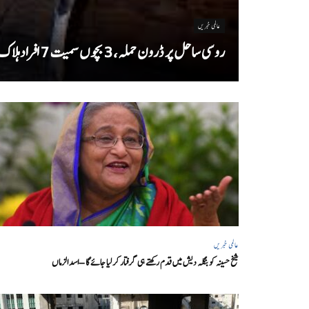
عالمی خبریں
روسی ساحل پر ڈرون حملہ، 3 بچوں سمیت 7 افراد ہلاک
عالمی خبریں
شیخ حسینہ کو بنگلہ دیش میں قدم رکھتے ہی گرفتار کر لیا جائے گا – اسد الزماں