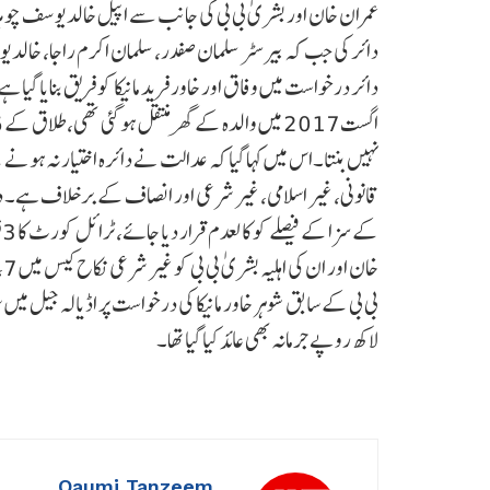
عمران خان اور بشریٰ بی بی کی جانب سے اپیل خالد یوسف 
دائر کی جب کہ بیرسٹر سلمان صفدر، سلمان اکرم راجا، خال
نہیں بنتا۔اس میں کہا گیا کہ عدالت نے دائرہ اختیار نہ ہونے 
لاکھ روپے جرمانہ بھی عائد کیا گیا تھا۔
Qaumi Tanzeem