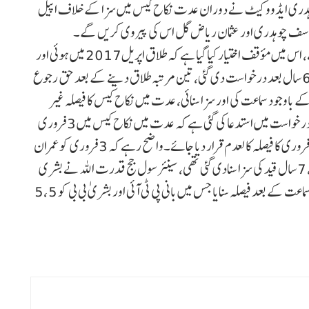
چوہدری ایڈووکیٹ نے دوران عدت نکاح کیس میں سزا کے خلاف اپیل
د یوسف چوہدری اور عثمان ریاض گل اس کی پیروی کریں گے۔
دائر درخواست میں وفاق اور خاور فرید مانیکا کو فریق بنایا گیا ہے، اس میں مؤقف اختیار کیا گیا ہے کہ طلاق اپریل2017 میں ہوئی اور
اگست2017 میں والدہ کے گھر منتقل ہو گئی تھی، طلاق کے 6 سال بعد درخواست دی گئی، تین مرتبہ طلاق دینے کے بعد حق رجوع
کے باوجود سماعت کی اور سزا سنائی، عدت میں نکاح کیس کا فیصلہ غیر
قانونی، غیر اسلامی، غیر شرعی اور انصاف کے برخلاف ہے۔ درخواست میں استدعا کی گئی ہے کہ عدت میں نکاح کیس میں 3 فروری
کے سزا کے فیصلے کو کالعدم قرار دیا جائے، ٹرائل کورٹ کا 3 فروری کا فیصلہ کالعدم قرار دیا جائے۔واضح رہے کہ 3 فروری کو عمران
خان اور ان کی اہلیہ بشریٰ بی بی کو غیر شرعی نکاح کیس میں 7، 7 سال قید کی سزا سنادی گئی تھی، سینئر سول جج قدرت اللہ نے بشری
بی بی کے سابق شوہر خاور مانیکا کی درخواست پر اڈیالہ جیل میں سماعت کے بعد فیصلہ سنایا جس میں بانی پی ٹی آئی اور بشریٰ بی بی کو 5 ،5