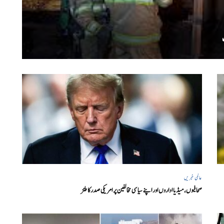
عالمی خبریں
صحافیوں، میڈیا اداروں اور اپنے سیاسی مخالفین پر امریکی صدرکا طنز