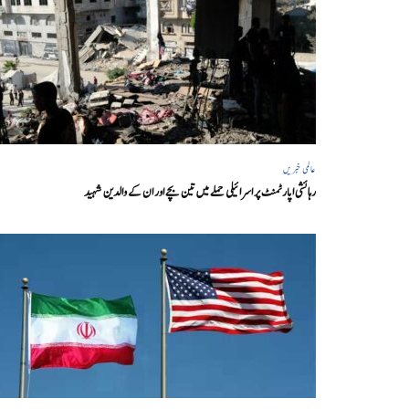
عالمی خبریں
رہائشی اپارٹمنٹ پر اسرائیلی حملے میں تین بچے اور ان کے والدین شہید