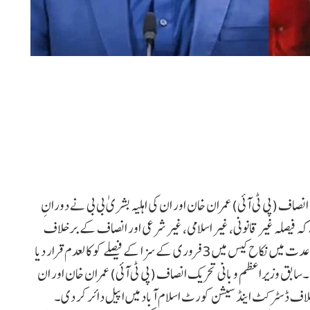
انصاف (پی ٹی آئی) عمران خان اور ان کی اہلیہ بشریٰ بی بی نے دورانِ
فیصلہ غیر قانونی، غیر اسلامی، غیر شرعی اور انصاف کے برخلاف
ہے۔ڈان نیوز کے مطابق درخواست میں استدعا کی گئی ہے کہ عدت میں نکاح کیس میں 3 فروری کے سزا کے فیصلے کو کالعدم قرار دیا
دم قرار دیا جائے۔سابق وزیراعظم و بانی تحریک انصاف (پی ٹی آئی) عمران خان اور ان
لاف ڈسٹرکٹ اینڈ سیشن کورٹ اسلام آباد میں اپیل دائر کر دی۔