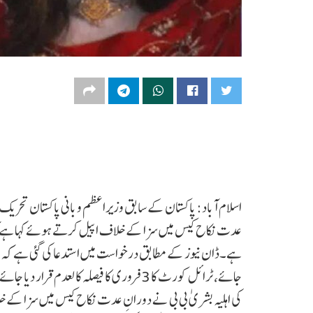
اسلام آباد: پاکستان کے سابق وزیراعظم و بانی پاکستان تحریک 
عدت نکاح کیس میں سزا کے خلاف اپیل کرتے ہوئے کہا ہے کہ 
جائے، ٹرائل کورٹ کا 3 فروری کا فیصلہ کالع
کی اہلیہ بشریٰ بی بی نے دورانِ عدت نکاح کیس میں سزا کے خ