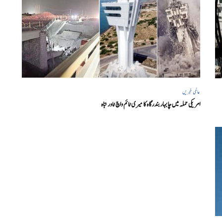
عالمی خبریں
امریکی حملہ میں چابہار بندرگاہ کا میری ٹائم واچ ٹاور تباہ