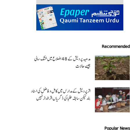
Recommended
مدھیہ پردیش کے 48 اضلاع میں خشک سالی
جیسے حالات
اتر پردیش کےمدارس میں کامل و فاضل کی اسناد
بند لیکن سابقہ طلبا کی ڈگریا ں اثرانداز نہیں
Popular News