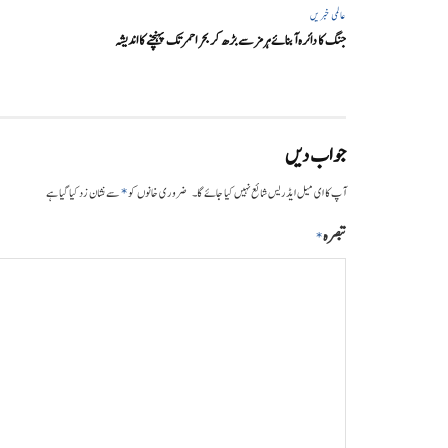
عالمی خبریں
جنگ کا دائرہ آبنائے ہرمز سے بڑھ کر بحر احمر تک پہنچنے کا اندیشہ
جواب دیں
*
آپ کا ای میل ایڈریس شائع نہیں کیا جائے گا۔
ضروری خانوں کو
سے نشان زد کیا گیا ہے
تبصرہ
*