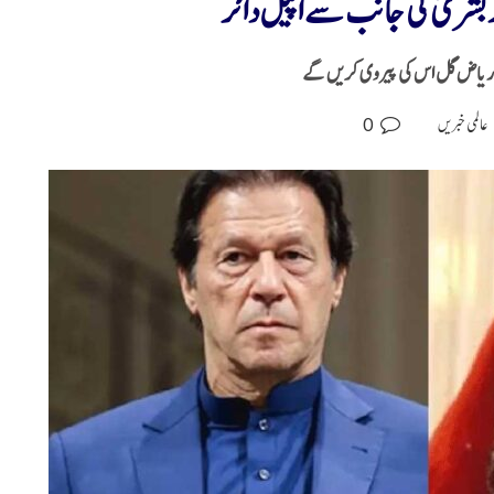
بشریٰ کی جانب سے اپیل دائر
ان ریاض گل اس کی پیروی کریں گے
0
عالمی خبریں