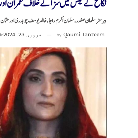
نکاح کے کیس میں سزا کے خلاف عمران اور 
بیرسٹر سلمان صفدر، سلمان اکرم راجا، خالد یوسف چوہدری اور عثم
Qaumi Tanzeem
by
فروری 23, 2024
in