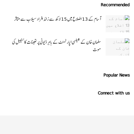
Recommended
آسام کے 13 اضلاع میں 15 لاکھ سے زائد افراد سیلاب سے متاثر
سلمان خان کے گلیکسی اپارٹمنٹ کے باہر ڈیوٹی پر تعینات کانسٹیبل کی
موت
Popular News
Connect with us