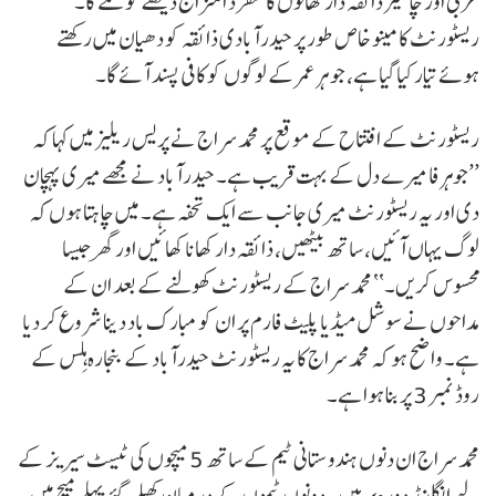
عربی اور چائنیز ذائقہ دار کھانوں کا منفرد امتزاج دیکھنے کو ملے گا۔
ریسٹورنٹ کا مینو خاص طور پر حیدرآبادی ذائقہ کو دھیان میں رکھتے
ہوئے تیار کیا گیا ہے، جو ہر عمر کے لوگوں کو کافی پسند آئے گا۔
ریسٹورنٹ کے افتتاح کے موقع پر محمد سراج نے پریس ریلیز میں کہا کہ
’’جوہرفا میرے دل کے بہت قریب ہے۔ حیدرآباد نے مجھے میری پہچان
دی اور یہ ریسٹورنٹ میری جانب سے ایک تحفہ ہے۔ میں چاہتا ہوں کہ
لوگ یہاں آئیں، ساتھ بیٹھیں، ذائقہ دار کھانا کھائیں اور گھر جیسا
محسوس کریں۔‘‘ محمد سراج کے ریسٹورنٹ کھولنے کے بعد ان کے
مداحوں نے سوشل میڈیا پلیٹ فارم پر ان کو مبارک باد دینا شروع کر دیا
ہے۔ واضح ہو کہ محمد سراج کا یہ ریسٹورنٹ حیدرآباد کے بنجارہ ہِلس کے
روڈ نمبر 3 پر بنا ہوا ہے۔
محمد سراج ان دنوں ہندوستانی ٹیم کے ساتھ 5 میچوں کی ٹیسٹ سیریز کے
لیے انگلینڈ دورہ پر ہیں۔ دونوں ٹیموں کے درمیان کھیلے گئے پہلے میچ میں