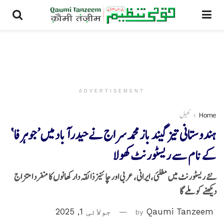
ADVERTISEMENT
Home
کھیل
ہندوستانی تیز گیند باز محمد سراج نےحیدرآباد میں ’جوہرفا‘
کے نام سے ریسٹورنٹ کھولا
نئے ریسٹورنٹ میں مغلئی، ایرانی، عربی اور چائنیز ذائقہ دار کھانوں کا منفرد امتزاج
دیکھنے کو ملے گا
Qaumi Tanzeem
by
جولائی 1, 2025