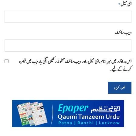
ای میل
*
ویب‌ سائٹ
اس براؤزر میں میرا نام، ای میل، اور ویب سائٹ محفوظ رکھیں اگلی بار جب میں تبصرہ
کرنے کےلیے۔