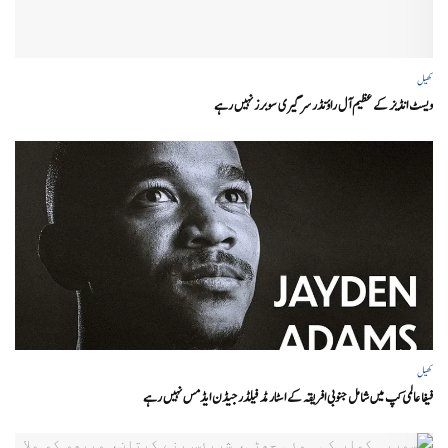
کھیل
ویسٹ انڈیز کے عظیم آل راؤنڈر سر گیری سوبرز نہیں رہے
کھیل
فیفا عالمی کپ میں شامل جنوبی افریقہ کے اسٹار مڈ فیلڈر جیڈن ایڈمس نہیں رہے