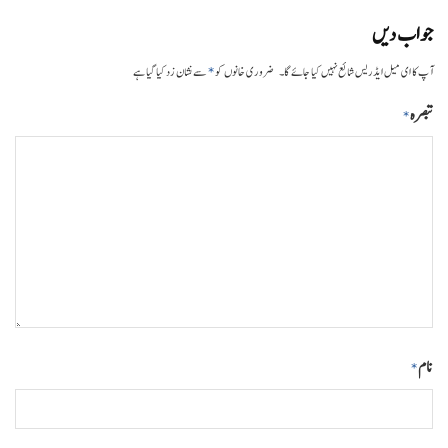
جواب دیں
*
آپ کا ای میل ایڈریس شائع نہیں کیا جائے گا۔
ضروری خانوں کو
سے نشان زد کیا گیا ہے
تبصرہ
*
نام
*