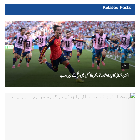
Related
Posts
کھیل
اسپین فٹبال کا نیا بادشاہ ، ٹوریس فائنل میں فتح کے ہیرو رہے