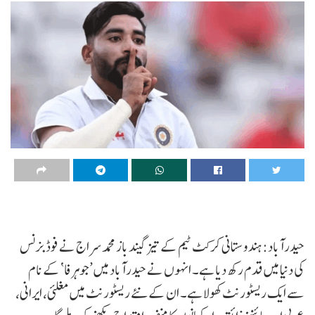
حیدرآباد:ہندوستانی کرکٹ ٹیم کے تیز گیند باز محمد سراج نے فوڈ بزنس
کی دنیا میں قدم رکھ دیا ہے۔ انہوں نے حیدرآباد میں ’جوہرفا‘ کے نام
سے ایک ریسٹورنٹ کھولا ہے۔ ان کے نئے ریسٹورنٹ میں مغلئی، ایرانی،