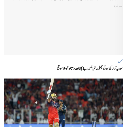
کھیل
سوریہ کمار کی ہوئی چھٹی، شریئس بنے کپتان، ویبھو کو ملا موقع