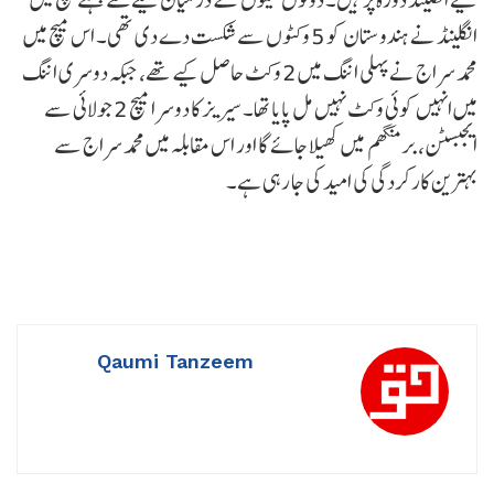
انگلینڈ نے ہندوستان کو 5 وکٹوں سے شکست دے دی تھی۔ اس میچ میں
محمد سراج نے پہلی اننگ میں 2 وکٹ حاصل کیے تھے، جبکہ دوسری اننگ
میں انہیں کوئی وکٹ نہیں مل پایا تھا۔ سیریز کا دوسرا میچ 2 جولائی سے
ایجبسٹن، برمنگھم میں کھیلا جائے گا اور اس مقابلہ میں محمد سراج سے
بہترین کارکردگی کی امید کی جا رہی ہے۔
Qaumi Tanzeem