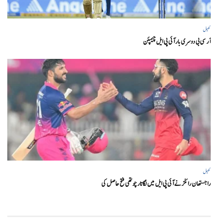
کھیل
آر سی بی دوسری بار آئی پی ایل چیمپئن
کھیل
راجستھان رائلز نے آئی پی ایل میں لگاتار چوتھی فتح حاصل کی