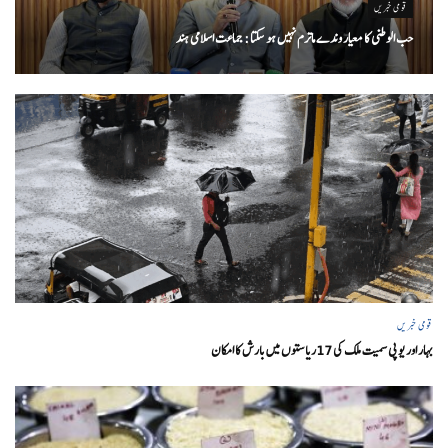
قومی خبریں
حب الوطنی کا معیار وندے ماترم نہیں ہو سکتا : جماعت اسلامی ہند
قومی خبریں
بہار اور یو پی سمیت ملک کی 17ریاستوں میں بارش کا امکان