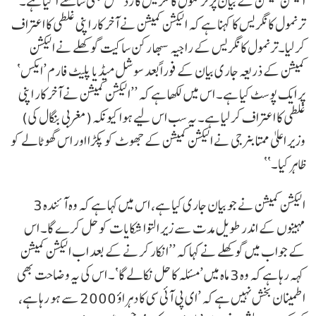
الیکشن کمیشن کے بیان پر ترنمول کانگریس کا رد عمل بھی سامنے آ گیا ہے۔
ترنمول کانگریس کا کہنا ہے کہ الیکشن کمیشن نے آخر کار اپنی غلطی کا اعتراف
کر لیا۔ترنمول کانگریس کے راجیہ سبھا رکن ساکیت گوکھلے نے الیکشن
کمیشن کے ذریعہ جاری بیان کے فوراً بعد سوشل میڈیا پلیٹ فارم ’ایکس‘
پر ایک پوسٹ کیا ہے۔ اس میں لکھا ہے کہ ’’الیکشن کمیشن نے آخر کار اپنی
غلطی کا اعتراف کر لیا ہے۔ یہ سب اس لیے ہوا کیونکہ (مغربی بنگال کی)
وزیر اعلیٰ ممتا بنرجی نے الیکشن کمیشن کے جھوٹ کو پکڑا اور اس گھوٹالے کو
ظاہر کیا۔‘‘
الیکشن کمیشن نے جو بیان جاری کیا ہے، اس میں کہا ہے کہ وہ آئندہ 3
مہینوں کے اندر طویل مدت سے زیر التوا شکایات کو حل کرے گا۔ اس
کے جواب میں گوکھلے نے کہا کہ ’’انکار کرنے کے بعد اب الیکشن کمیشن
کہہ رہا ہے کہ وہ 3 ماہ میں ’مسئلہ کا حل نکالے گا‘۔ اس کی یہ وضاحت بھی
اطمینان بخش نہیں ہے کہ ’ای پی آئی سی کا دہراؤ 2000 سے ہو رہا ہے،