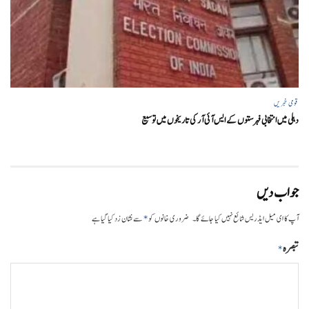
قومی خبریں
دہلی میں انتخابی فہرستوں کے ایس آئی آر کی تاریخوں میں توسیع
جواب دیں
*
آپ کا ای میل ایڈریس شائع نہیں کیا جائے گا۔
ضروری خانوں کو
سے نشان زد کیا گیا ہے
تبصرہ
*