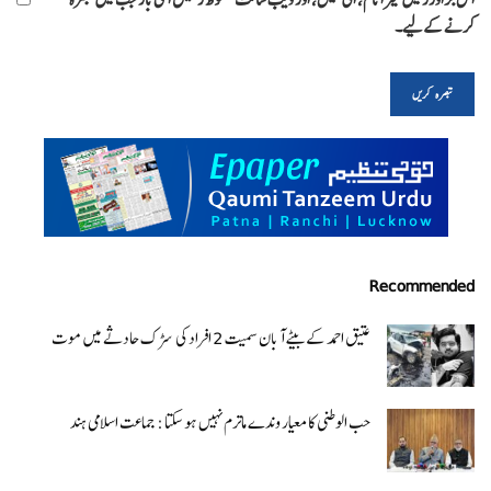
کرنے کےلیے۔
Recommended
عتیق احمد کے بیٹے آبان سمیت 2 افراد کی سڑک حادثے میں موت
حب الوطنی کا معیار وندے ماترم نہیں ہو سکتا : جماعت اسلامی ہند