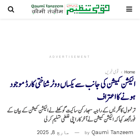
ADVERTISEMENT
Home
قومی خبریں
الیکشن کمیشن کی جانب سے یکساں ووٹر شناختی کارڈ موجود
ہونے کا اعتراف
ترنمول کانگریس کے راجیہ سبھا رکن ساکیت گوکھلے نے الیکشن کمیشن کے بیان کے
فوراً بعد کہا کہ الیکشن کمیشن نے آخر کار اپنی غلطی تسلیم کر لی
Qaumi Tanzeem
by
مارچ 8, 2025