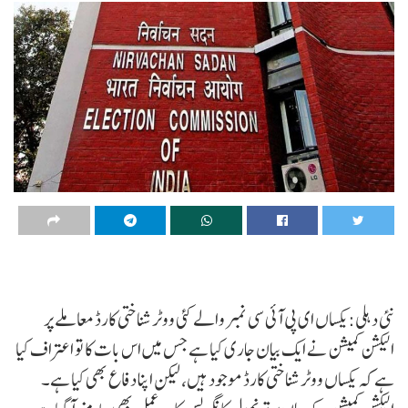
نئی دہلی:یکساں ای پی آئی سی نمبر والے کئی ووٹر شناختی کارڈ معاملے پر
الیکشن کمیشن نے ایک بیان جاری کیا ہے جس میں اس بات کا تو اعتراف کیا
ہے کہ یکساں ووٹر شناختی کارڈ موجود ہیں، لیکن اپنا دفاع بھی کیا ہے۔