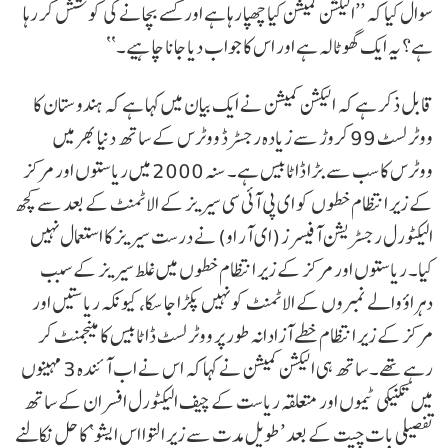
سوال کیا کہ ’’الیکشن کمیشن کیا چھپا رہا ہے اور کسے بچانے کی کوشش کر رہا
ہے؟ یہ ایک گھوٹالہ ہے اور اس کا جواب دیا جانا چاہیے۔‘‘
قابل ذکر ہے کہ الیکشن کمیشن نے ایک بیان میں کہا ہے کہ ہندوستان کا
ووٹر لسٹ 99 کروڑ سے زیادہ رجسٹرڈ ووٹرس کے ساتھ دنیا بھر میں
ووٹرس کا سب سے بڑا ڈاٹابیس ہے۔ سنہ 2000 میں ریاستوں اور مرکز
کے زیر انتظام خطوں کو ای پی آئی سی سیریز کے الاٹمنٹ کے بعد سے کچھ
الیکٹورل رجسٹریشن آفیسرز (ای آر او) نے درست سیریز کا استعمال نہیں
کیا۔ ریاستوں اور مرکز کے زیر انتظام خطوں میں غلط سیریز کے سبب
دہراؤ والے نمبروں کے الاٹمنٹ کو نہیں پکڑا جا سکا، کیونکہ ریاستیں اور
مرکز کے زیر انتظام خطے آزادانہ طور پر ووٹر لسٹ ڈاٹابیس کا مینجمنٹ کر
رہے تھے۔ ساتھ ہی الیکشن کمیشن نے کہا کہ اس نے اب آئندہ 3 مہینوں
میں تکنیکی ٹیموں اور متعلقہ ریاست کے چیف الیکٹورل افسران کے ساتھ
تفصیلی بات چیت کے بعد ’طویل مدت سے زیر التوا اس ایشو‘ کا حل نکالنے