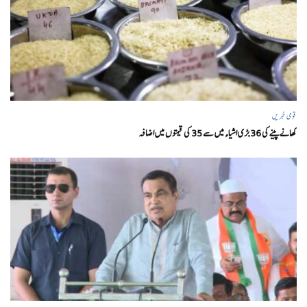
قومی خبریں
کھانے پینے کی 36 بڑی اشیاء میں سے 35 کی قیمتوں میں اضافہ