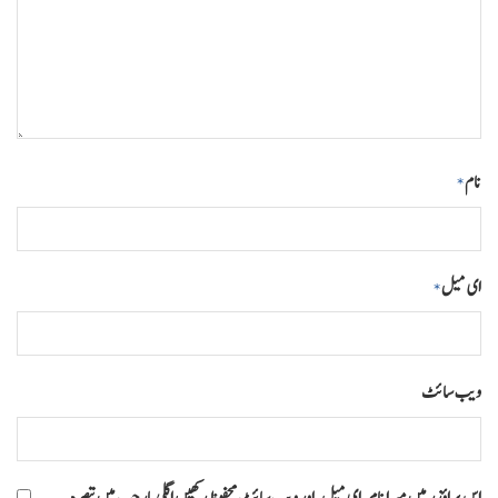
نام
*
ای میل
*
ویب‌ سائٹ
اس براؤزر میں میرا نام، ای میل، اور ویب سائٹ محفوظ رکھیں اگلی بار جب میں تبصرہ