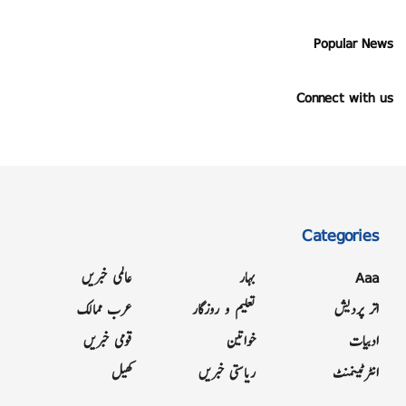
Popular News
Connect with us
Categories
Aaa
بہار
عالمی خبریں
اتر پردیش
تعلیم و روزگار
عرب ممالک
ادبیات
خواتین
قومی خبریں
انٹرٹینمنٹ
ریاستی خبریں
کھیل