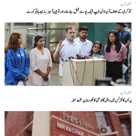
قومی خبریں
گڈکری کے خلاف آن لائن ڈیپ فیک پوسٹ فحش، جارحانہ اور توہین آمیز:بامبے ہائی کورٹ
قومی خبریں
پریس کانفرنس میں راہل گاندھی کا حکومت پر سخت حملہ