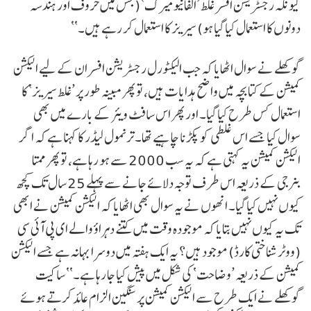
کیونکہ رجسٹریشن افسر غلط ’الفانیومیرک‘ (جس میں حروف اور ہندسہ
دونوں کا استعمال کیا گیا ہو) سیریز کا استعمال کر رہے ہیں۔‘‘
گوکھلے نے سوال اٹھایا کہ جب الیکٹورل رجسٹریشن افسران کے لیے الیکشن
کمیشن کے کتابچہ میں واضح ہدایات ہیں، تو پھر مبینہ طور پر ’غلط سیریز‘ کا
استعمال کس طرح کیا گیا۔ اور پھر اس سافٹ ویئر کے بارے میں بھی
سوال کیا جسے اس غلطی کو پکڑنا چاہیے تھا۔ ترنمول لیڈر کا کہنا ہے کہ اگر
الیکشن کمیشن یہ کہتی ہے کہ یہ سب 2000 سے ہو رہا ہے، تو پھر ممتا
بنرجی کے ذریعہ اس طرف توجہ دلائے جانے سے پہلے 25 سال تک کچھ
کیوں نہیں کیا گیا۔ انھوں نے یہ سوال بھی اٹھایا کہ الیکشن کمیشن نے ابھی
تک یہ کیوں نہیں بتایا کہ موجودہ وقت میں کتنے دہراؤ والے ای پی آئی سی
(ووٹر شناختی کارڈ) موجود ہیں؟ یہ ایک ہفتہ میں دوسرا بہانہ ہے جسے الیکشن
کمیشن کے ذریعہ ’وضاحت‘ کی شکل میں پیش کیا جا رہا ہے۔‘‘ ساکیت
گوکھلے نے ایک طرح سے الیکشن کمیشن پر سنگین الزام عائد کرتے ہوئے