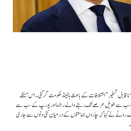
"ناقابل تسخیر” اختلافات کے باعث ہالینڈ حکومت گر گئی۔ اس مسئلے
 کے سب سے طویل عرصے تک رہنے والے رہنما اور یورپ کے سب سے
مارک روٹے نے کہا کہ چاروں جماعتوں کے درمیان کئی دنوں سے جاری
۔