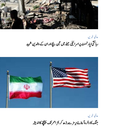
عالمی خبریں
رہائشی اپارٹمنٹ پر اسرائیلی حملے میں تین بچے اور ان کے والدین شہید
عالمی خبریں
جنگ کا دائرہ آبنائے ہرمز سے بڑھ کر بحر احمر تک پہنچنے کا اندیشہ