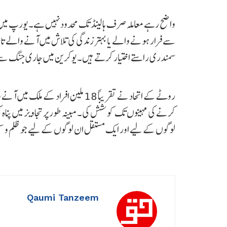
واضح رہے معاملہ صرف ہالینڈ تک محدود نہیں ہے۔ یورپ میں
سے فرار ہونے والے یا بہتر زندگی کی تلاش میں آنے والے ت
سمندری راستے اختیار کرتے ہیں۔ یوکرین میں جاری جنگ سے
روٹے کے اتحاد نے تقریباً 18 ملین اف
کرنے کی مہینوں تک کوشش کی۔ مبینہ طور پر تجاویز میں پناہ 
لوگوں کے لیے اور ایک مستقل ان لوگوں کے لیے جو ظلم و 
Qaumi Tanzeem