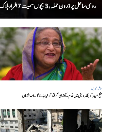
روسی ساحل پر ڈرون حملہ، 3 بچوں سمیت 7 افراد ہلاک
عالمی خبریں
شیخ حسینہ کو بنگلہ دیش میں قدم رکھتے ہی گرفتار کر لیا جائے گا – اسد الزماں