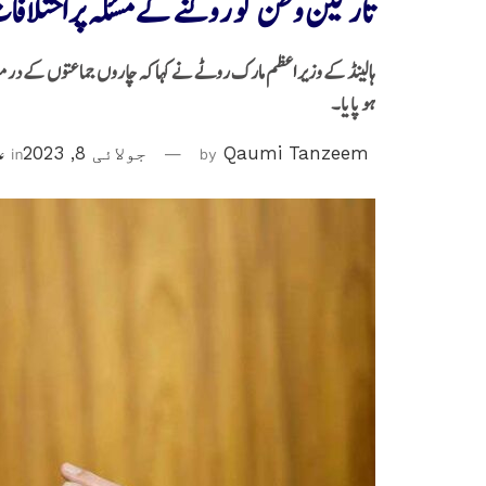
تارکین وطن کو روکنے کے مسئلہ پر اختلافا
ہالینڈ کے وزیر اعظم مارک روٹے نے کہا کہ چاروں جماعتوں کے درمی
ہو پایا۔
Qaumi Tanzeem
by
جولائی 8, 2023
in
عا