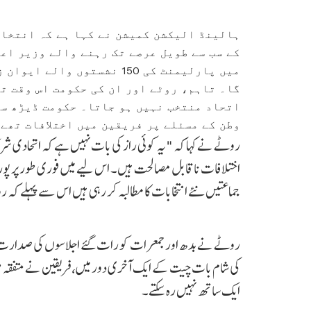
ہالینڈ الیکشن کمیشن نے کہا ہے کہ انتخاب
کے سب سے طویل عرصے تک رہنے والے وزیر اعظ
میں پارلیمنٹ کی 150 نشستوں
گا۔ تاہم، روٹے اور ان کی حکومت اس وقت تک
اتحاد منتخب نہیں ہو جاتا۔ حکومت ڈیڑھ سا
وطن کے مسئلے پر فریقین میں اختلافات تھے
روٹے نے کہا کہ "یہ کوئی راز کی بات نہیں ہے کہ اتحادی شرا
اختلافات ناقابل مصالحت ہیں۔ اس لیے میں فوری طور پر پوری 
جماعتیں نئے انتخابات کا مطالبہ کر رہی ہیں اس سے پہلے کہ ر
روٹے نے بدھ اور جمعرات کو رات گئے اجلاسوں کی صدارت کی ت
کی شام بات چیت کے ایک آخری دور میں، فریقین نے متفقہ طور پر
ایک ساتھ نہیں رہ سکتے۔