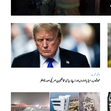
عالمی خبریں
صحافیوں، میڈیا اداروں اور اپنے سیاسی مخالفین پر امریکی صدرکا طنز