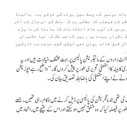
ات نومبر کے وسط میں ہونے کی توقع ہے۔ ہالینڈ
م کے فیصلے کا مطلب ہے کہ ملک کو اس سال کے آخر
 والے ایوان زیریں کے لیے عام انتخابات کا سامنا کرنا پڑے
 نگراں عہدے پر رہیں گے جب تک کہ نیا حکمران
ل قبل قائم ہوئی تھی لیکن کچھ عرصے سے تارکین
۔
کت داروں کے مائیگریشن پالیسی پر بہت مختلف خیالات ہیں اور یہ
کابینہ کا استعفیٰ تحریری طور پر پیش کروں گا۔‘‘ واضح رہے اپوزیشن
وٹے نے اپنے استعفیٰ کی باضابطہ تصدیق بیان کی۔
ھی جو مائگریشن کی پالیسی پر ڈیل کرنے میں ناکام رہی تھیں۔ جمعے
 فیصلہ کیا کہ وہ متفق نہیں ہو سکتے اور اس کے نتیجے میں، اتحاد میں