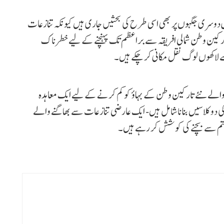
 دوسری جگہوں پر بھی اسی طرح کی بحثیں جاری ہیں کیونکہ تنازعات
ارکین وطن شمالی افریقہ سے براعظم تک پہنچنے کے لیے خطرناک
 لاکھوں لوگ نقل مکانی کر چکے ہیں۔
راد کے ملک میں آنے والے نئے تارکین وطن کے بہاؤ کو کم کرنے کے لیے ایک معاہدہ
کی دو کلاسیں بنانا شامل ہیں- ایک عارضی تنازعات سے بھاگنے والے
ستم سے بچنے کی کوشش کر رہے ہیں۔