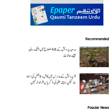
Recommended
مدھیہ پردیش کے 48 اضلاع میں خشک سالی
جیسے حالات
اتر پردیش کےمدارس میں کامل و فاضل کی اسناد
بند لیکن سابقہ طلبا کی ڈگریا ں اثرانداز نہیں
Popular News