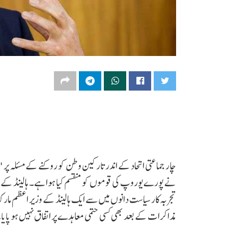
چار جماعتی اتحاد کے اندر تارکین وطن کو روکنے کے مسئلہ پر 
نے پورے یوروپ کی قوموں کو منقسم کیا ہوا ہے۔ ہالینڈ
تجربہ کار سیاست دانوں میں سے ایک ہالینڈ کے وزیر اعظم 
مذاکرات کے بعد بھی کسی حتمی معاہدے پر اتفاق نہیں ہو پایا