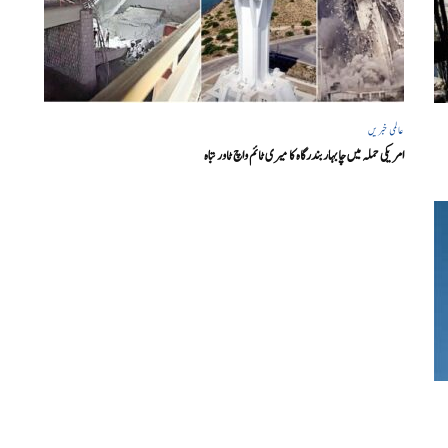
عالمی خبریں
امریکی حملہ میں چابہار بندرگاہ کا میری ٹائم واچ ٹاور تباہ