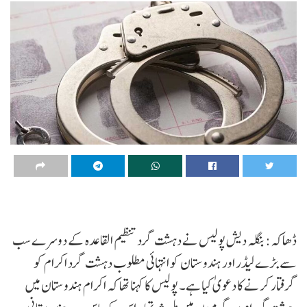
ڈھاکہ: بنگلہ دیش پولیس نے دہشت گرد تنظیم القاعدہ کے دوسرے سب
سے بڑے لیڈر اور ہندوستان کو انتہائی مطلوب دہشت گرد اکرام کو
گرفتار کرنے کا دعویٰ کیا ہے۔ پولیس کا کہنا تھا کہ اکرام ہندوستان میں