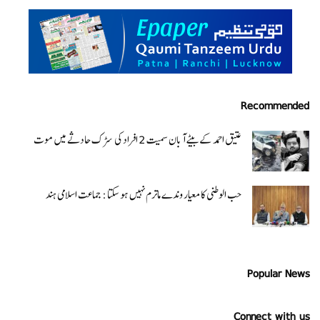
Recommended
عتیق احمد کے بیٹے آبان سمیت 2 افراد کی سڑک حادثے میں موت
حب الوطنی کا معیار وندے ماترم نہیں ہو سکتا : جماعت اسلامی ہند
Popular News
Connect with us