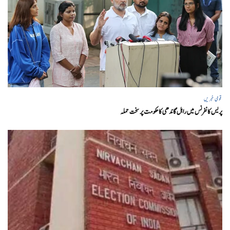
قومی خبریں
پریس کانفرنس میں راہل گاندھی کا حکومت پر سخت حملہ