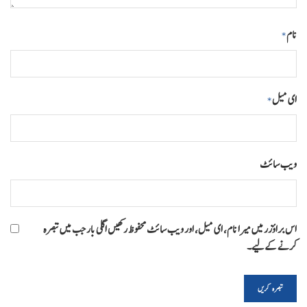
نام
*
ای میل
*
ویب‌ سائٹ
اس براؤزر میں میرا نام، ای میل، اور ویب سائٹ محفوظ رکھیں اگلی بار جب میں تبصرہ
کرنے کےلیے۔