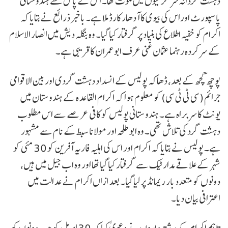
دہشت گردانہ سرگرمیوں میں ملوث تھا۔ اس کے پاس سے ہندوستانی
پاسپورٹ اوراس کی بیوی کا آدھار کارڈ ملا ہے۔ باخبر ذرائع نے بتایا کہ
اکرام کو خفیہ اطلاع کی بنیاد پر گرفتار کیا گیا۔ وہ بنگلہ دیش میں انصار الاسلام
کے سرکردہ رہنما عثمان غنی عرف ابو عمران کا قریبی ہے۔
پوچھ گچھ کے بعد، ڈھاکہ پولیس کے انسداد دہشت گردی اور بین الاقوامی
جرائم (سی ٹی ٹی سی) کو معلوم ہوا کہ اکرام القاعدہ کے ہندوستان میں
یونٹ کا سربراہ ہے۔ ہندوستانی پولیس کو کافی عرصے سے اس مطلوب
دہشت گرد کی تلاش تھی۔ وہ ابو طلحہ اور مولانا سبط کے نام سے مشہور
ہے۔ پولیس نے بتایا کہ اکرام اور اس کی اہلیہ فاریہ آفرین کو 30 مئی کو
شہر کے علاقے مدارٹیک سے گرفتار کیا گیا تھا اور وہ اب جیل میں ہیں،
دونوں کو متعدد بار ریمانڈ پر لیا گیا۔ بعد ازاں اکرام نے عدالت میں
اعترافی بیان دیا۔
تاہم اکرام کے رشتہ داروں نے دعویٰ کیا کہ 30 اپریل کو جب دونوں کو