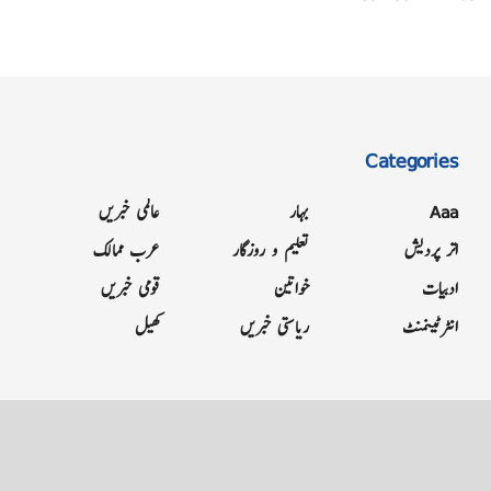
Categories
Aaa
بہار
عالمی خبریں
اتر پردیش
تعلیم و روزگار
عرب ممالک
ادبیات
خواتین
قومی خبریں
انٹرٹینمنٹ
ریاستی خبریں
کھیل
Grievance
Terms & Conditions
Advertise
About
Contact
Letter to Editor