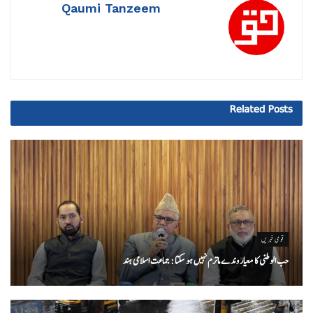
Qaumi Tanzeem
Related
Posts
قومی خبریں
حب الوطنی کا معیار وندے ماترم نہیں ہو سکتا : جماعت اسلامی ہند