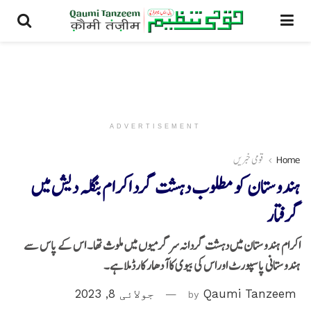
ADVERTISEMENT
Home
قومی خبریں
ہندوستان کو مطلوب دہشت گرد اکرام بنگلہ دیش میں
گرفتار
اکرام ہندوستان میں دہشت گردانہ سرگرمیوں میں ملوث تھا۔ اس کے پاس سے
ہندوستانی پاسپورٹ اوراس کی بیوی کا آدھار کارڈ ملا ہے۔
Qaumi Tanzeem
by
جولائی 8, 2023