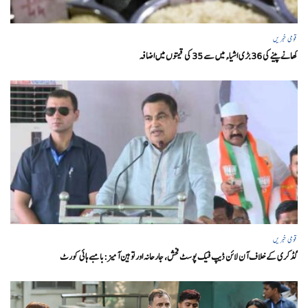
قومی خبریں
کھانے پینے کی 36 بڑی اشیاء میں سے 35 کی قیمتوں میں اضافہ
قومی خبریں
گڈکری کے خلاف آن لائن ڈیپ فیک پوسٹ فحش، جارحانہ اور توہین آمیز:بامبے ہائی کورٹ