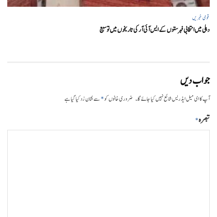
قومی خبریں
دہلی میں انتخابی فہرستوں کے ایس آئی آر کی تاریخوں میں توسیع
جواب دیں
*
آپ کا ای میل ایڈریس شائع نہیں کیا جائے گا۔
ضروری خانوں کو
سے نشان زد کیا گیا ہے
تبصرہ
*