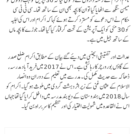
میمن سنگھ سے اٹھایا گیا تو ان کا بچہ بھی ان کے ساتھ تھا۔ سی ٹی ٹی سی
حکام نے اس دعوے کو مسترد کرتے ہوئے کہا کہ اکرام اور اس کی اہلیہ
کو 30 مئی کو ایک آپریشن کے تحت گرفتار کیا گیا تھا۔ جوڑے کا بچہ ماں
کے ساتھ جیل میں ہے۔
عدالت اور تفتیشی ایجنسی میں دیئے گئے بیان کے مطابق اکرام ضلع صدر
کے گاؤں بورورچر کا رہائشی ہے۔ اس نے 2017 میں فرید آباد مدرسہ،
ڈھاکہ سے حدیث مکمل کی۔ مدرسے میں تعلیم کے دوران وہ انصار
الاسلام کے عثمان غنی کے زیر اثر دہشت گردی میں ملوث ہو گیا۔ اکرام کو
سال 2018 میں ہندوستان کے دیوبند مدرسہ میں داخل کرایا گیا تھا جہاں
اس نے القاعدہ میں شمولیت اختیار کی اور تنظیم کا سربراہ بن گیا۔