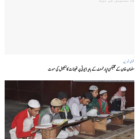
قومی خبریں
سلمان خان کے گلیکسی اپارٹمنٹ کے باہر ڈیوٹی پر تعینات کانسٹیبل کی موت