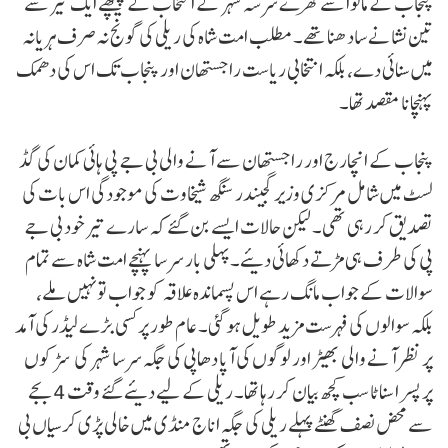
پنجاب کے مالوا سے گھرے سرسہ شہر کے انتخاب کے پیچھے ایک تیر سے
تین نشانے سادھنا تھے۔ مطلب امت شاہ کی ریلی کی گونج نہ صرف ہریانہ
میں سنائی دے، بلکہ انتخابی ریاست راجستھان اور پنجاب تک اس کی دھمک
پہنچانا مقصد تھا۔
پنجاب کے انچارج اور راجستھان سے آنے والی بی جے پی ہائی کمان کی گڈ
لسٹ میں شامل مرکزی وزیر گجیندر سنگھ شیخاوت کی موجودگی اس بات کی
تصدیق کر رہی تھی۔ لیکن حالات ایسے بن گئے کہ سارے تیر خود بی جے
پی کی طرف ہی مڑتے دکھائی دیئے۔ پہلی بار سرسا پہنچے امت شاہ سے تمام
سوالات کے جواب مانگ رہے اس پسماندہ علاقہ کو جواب تو نہیں ملے،
بلکہ سوالوں کی فہرست مزید طویل ہو گئی۔ عام طور پر کسی بڑے لیڈر کی آمد
پر نظر آنے والی بھیڑ اور لوگوں کی آپا دھاپی کی جگہ سرسا شہر کی سڑکوں
پر پسرا سناٹا سب کچھ بیان کر رہا تھا۔ ریلی کے لیے دیئے گئے وقت 4 بجے
سے محض نصف گھنٹے پہلے ریلی کی جگہ اناج منڈی میں خالی پڑی کرسیاں بی