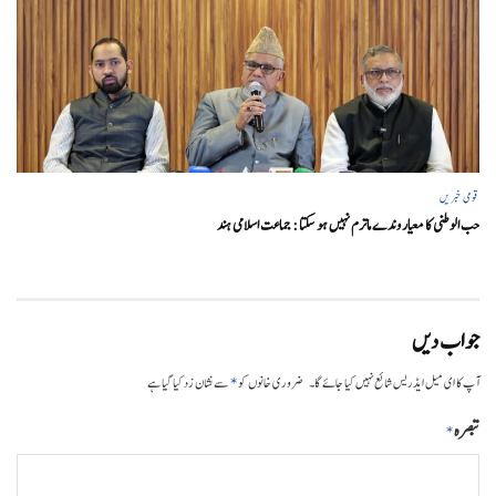
قومی خبریں
حب الوطنی کا معیار وندے ماترم نہیں ہو سکتا : جماعت اسلامی ہند
جواب دیں
*
آپ کا ای میل ایڈریس شائع نہیں کیا جائے گا۔
ضروری خانوں کو
سے نشان زد کیا گیا ہے
تبصرہ
*