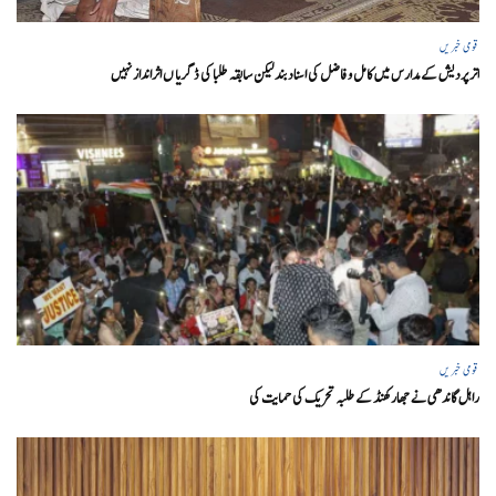
قومی خبریں
اتر پردیش کےمدارس میں کامل و فاضل کی اسناد بند لیکن سابقہ طلبا کی ڈگریا ں اثرانداز نہیں
قومی خبریں
راہل گاندھی نے جھارکھنڈ کے طلبہ تحریک کی حمایت کی