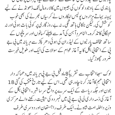
پابندی کے باوجود لوگوں کی جیبوں میں کالا رومال تک ڈھونڈنے کے لیے
پسینہ بہاتے ہزاروں پولیس اہلکاروں نے کرسیاں بھرنے کی بھی خوب
کوشش کی، لیکن ناکامی ہاتھ لگی۔ نہ بے روزگاری پر کوئی بات ہوئی اور نہ
مہنگائی کا تذکرہ۔ الٹا مردِ آہن کی آمد سے پہلے کسانوں اور سرپنچوں کے
ساتھ مخالف پارٹیوں کے لیڈران کی ہوئی دھر پکڑ سے ہریانہ میں بی جے
پی کے انتخابی بگل کا یہ آغاز عوام کے سوالات کی ایک اور طویل فہرست
ضرور چھوڑ گیا۔
لوک سبھا انتخاب سے تقریباً 8 ماہ قبل بی جے پی ہریانہ میں دھماکہ دار
انتخابی مہم کا آغاز کرنا چاہ رہی تھی۔ اس کے لیے تاریخ منتخب کی گئی 18
جون اور جگہ ریاست کے ایک سرے پر واقع سرسا شہر۔ انتخابی بگل کے
آغاز کی ذمہ داری لی بی جے پی میں نمبر دو کی حیثیت رکھنے والے مرکزی
وزیر داخلہ امت شاہ نے۔ ایک طرف راجستھان اور دوسری طرف