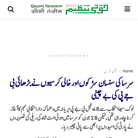
ADVERTISEMENT
Home
قومی خبریں
سرسا کی سنسان سڑکوں اور خالی کرسیوں نے بڑھائی بی
جے پی کی بے چینی
لوک سبھا انتخاب سے 8 ماہ قبل بی جے پی ہریانہ میں دھماکہ دار انتخابی مہم کا آغاز
کرنا چاہ رہی تھی، لیکن 18 جون کو سرسا میں ہوئی امت شاہ کی ریلی کی تصویروں
نے پارٹی کی امیدوں پر ابھی سے پانی پھیر دیا۔