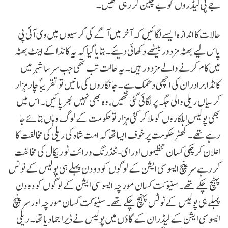
جے پی لیڈروں کو بے چین کر رہی تھیں۔
حالات کا اندازہ ایسے لگائیں کہ آخر میں آگے کی کرسیوں میں وی آئی پی
پاس لیے بھٹہ مزدور بیٹھے دکھائی دیئے۔ بتایا گیا کہ یہ کانڈا کے اینٹ بھٹہ
میں کام کرنے والے مزدور ہیں۔ یہ حالت تب تھی جب سرسا شہر میں
کانڈا برادران کی اچھی دھمک ہے۔ جانکاروں کی مانیں تو تقریباً چار ہزار
کرسیاں ریلی والی جگہ پر لگائی گئی تھیں، وہ بھی نہیں بھر پائیں۔ اس میں
بھی پولیس اہلکاروں کو ملا کر کئی ہزار تو حکومت کے لوگ وہاں بتائے جا
رہے تھے۔ کھٹر حکومت پر خوف ایسا تھا کہ امت شاہ کی ریلی کی مخالفت کا
اعلان کر چکی کسان تنظیموں اور ای-ٹنڈرنگ و رائٹ ٹو ریکال کی مخالفت
کر رہے سرپنچ ایسو سی ایشن کے لوگوں کو دو دن پہلے ہی پولیس کے نوٹس
پہنچ چکے تھے۔ سنیوکت کسان مورچہ ایسو سی ایشن کے لوگوں کو دو دن
پہلے ہی پولیس کے نوٹس پہنچ چکے تھے۔ سنیوکت کسان مورچہ اور سرپنچ
ایسو سی ایشن کے لیڈران کے گاؤں میں پولیس نے ڈیرا جما دیا تھا۔ ریلی