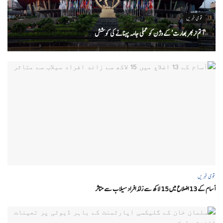
قومی خبریں
‘ آتم نربھر بھارت’ کے وژن کو عملی جامہ پہنانے کی کوشش
قومی خبریں
آسام کے 13 اضلاع میں 15 لاکھ سے زائد افراد سیلاب سے متاثر