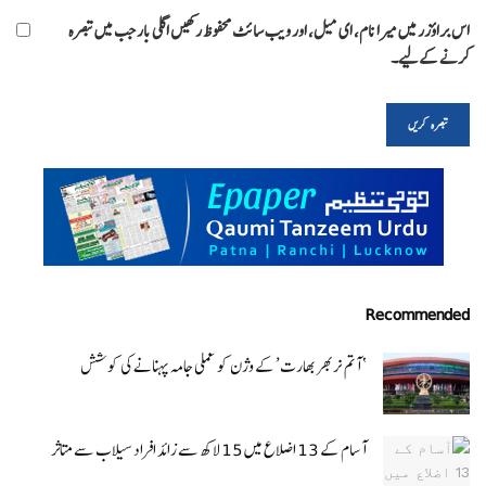
اس براؤزر میں میرا نام، ای میل، اور ویب سائٹ محفوظ رکھیں اگلی بار جب میں تبصرہ
کرنے کےلیے۔
Recommended
‘ آتم نربھر بھارت’ کے وژن کو عملی جامہ پہنانے کی کوشش
آسام کے 13 اضلاع میں 15 لاکھ سے زائد افراد سیلاب سے متاثر