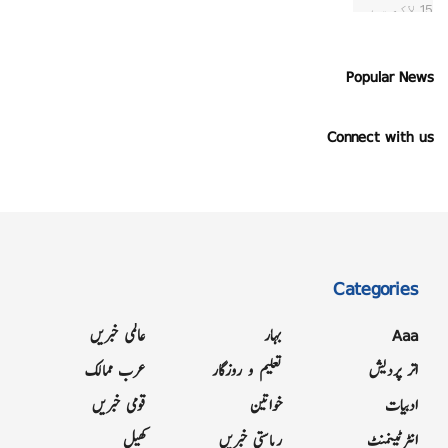
Popular News
Connect with us
Categories
Aaa
بہار
عالمی خبریں
اتر پردیش
تعلیم و روزگار
عرب ممالک
ادبیات
خواتین
قومی خبریں
انٹرٹینمنٹ
ریاستی خبریں
کھیل