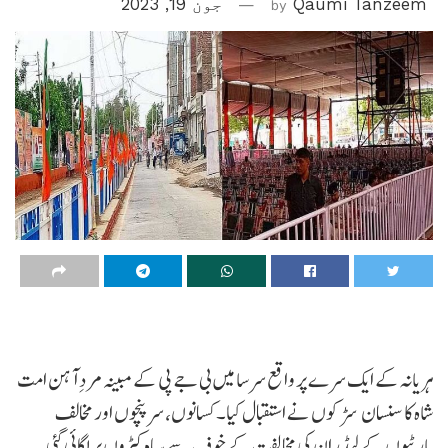
Qaumi Tanzeem
by
جون 19, 2023
ہریانہ کے ایک سرے پر واقع سرسا میں بی جے پی کے مبینہ مردِ آہن امت
شاہ کا سنسان سڑکوں نے استقبال کیا۔ کسانوں، سرپنچوں اور مخالف
پارٹیوں کے لیڈران کی مخالفت کے خوف سے سیاہ کپڑوں پر لگائی گئی