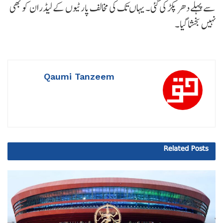
سے پہلے دھر پکڑ کی گئی۔ یہاں تک کی مخالف پارٹیوں کے لیڈران کو بھی
نہیں بخشا گیا۔
Qaumi Tanzeem
Related
Posts