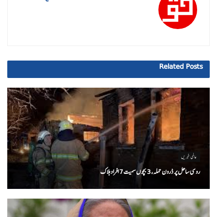
Related
Posts
عالمی خبریں
روسی ساحل پر ڈرون حملہ، 3 بچوں سمیت 7 افراد ہلاک