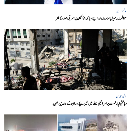
عالمی خبریں
صحافیوں، میڈیا اداروں اور اپنے سیاسی مخالفین پر امریکی صدرکا طنز
عالمی خبریں
رہائشی اپارٹمنٹ پر اسرائیلی حملے میں تین بچے اور ان کے والدین شہید