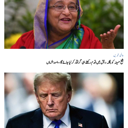
عالمی خبریں
شیخ حسینہ کو بنگلہ دیش میں قدم رکھتے ہی گرفتار کر لیا جائے گا – اسد الزماں