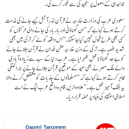
جوابدہی کے اصول پر سنجیدگی سے غور کرے گی۔
سعودی عرب کی وزارت خارجہ نے قرآن نذرِ آتش کیے جانے کی مذمت
کرتے ہوئے کہا ہے کہ ’’ان گھناؤنی اور بار بار کی جانے والی حرکتوں کو
کسی بھی طرح قبول نہیں کیا جا سکتا۔‘‘ اس واقعہ کو لے کر ترکی میں بھی
شدید غصہ ہے۔ ترکی کے وزیر خارجہ حقن فدان نے قرآن جلائے جانے
کو بے حد گھناؤنا عمل ٹھہرایا ہے۔ عرب دنیا کے سب سے زیادہ آبادی
والے ملک مصر نے بھی عید کے موقع پر قرآن جلائے جانے پر ناراضگی
ظاہر کرتے ہوئے کہا ہے کہ ’’مسلمانوں کے جذبات کو مشتعل کرنے والا
یہ ہتک آمیز عمل ہے۔‘‘ علاوہ ازیں قاہرہ واقع عرب لیگ نے اسے
اسلامی اعتقاد کی بنیاد پر حملہ قرار دیا۔
Qaumi Tanzeem