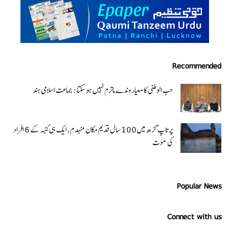
Recommended
حب الوطنی کا معیار وندے ماترم نہیں ہو سکتا : جماعت اسلامی ہند
پرتاپ گڑھ میں 100 سال قدیم مکان منہدم، ایک ہی کنبہ کے 6 افراد
کی موت
Popular News
Connect with us