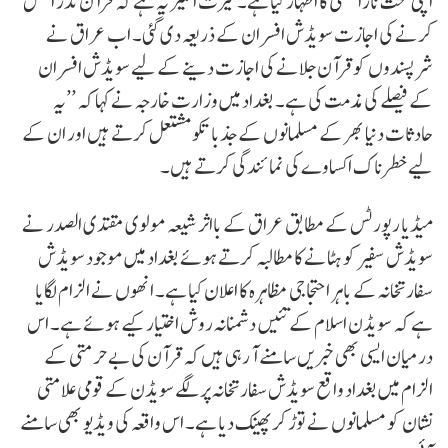
اپنی سخت ناراضگی کا اظہار کیا ہے۔ حیرت انگیز یہ ہے کہ قرآن نذر آتش
کرنے کی اجازت سویڈش افسران کے ذریعہ دی گئی۔ اب عراق نے
شرپسندوں کو قرآن جلانے کی اجازت دینے کے لیے سویڈش افسران
کے فیصلے کی مذمت کی ہے۔ بغداد میں وزارت خارجہ نے کہا کہ ’’یہ
حادثات دنیا بھر کے مسلمانوں کے جذبا تکو مشتعل کرتے ہیں اور ان کے
لیے خطرناک اکساوے کی نمائندگی کرتے ہیں۔
میڈیا رپورٹس کے مطابق عراق کے بااثر شیعہ مولوی مقتدی الصدر نے
سویڈش سفیر کو ہٹانے کا مطالبہ کرتے ہوئے بغداد میں موجود سویڈش
سفارتخانہ کے باہر احتجاجی مظاہرہ کا اعلان کیا ہے۔ انھوں نے الزام لگایا
ہے کہ سویڈن اسلام کے تئیں دشمنانہ روش اختیار کیے ہوئے ہے۔ اس
درمیان ایسی بھی خبریں سامنے آ رہی ہیں کہ قرآن کی بے حرمتی کے
الزام میں بغداد واقع سویڈش سفارتخانہ پر لگے سویڈن کے قومی علامتی
نشان کو مسلمانوں نے توڑ کر پھینک دیا ہے۔ اس واقعہ کی ویڈیو بھی سامنے