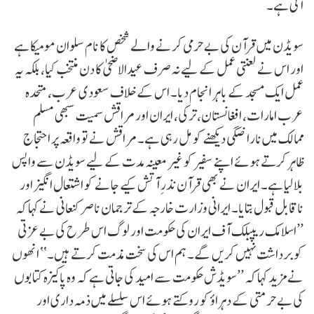
آئی ہے۔
سویڈن میں قرآن کی بے حرمی کرنے والے شخص کا نام سلوان مومیکا ہے
اور اس نے لعنتی عمل کے لیے نہ صرف عیدالاضحیٰ کا دن منتخب کیا، بلکہ یہ
عمل ایک مسجد کے باہر انجام دیا۔ اس کے خلاف سعودی عرب، متحدہ
عرب امارات، افغانستان، ترکی، ایران اور مراقش سمیت سبھی مسلم
ممالک میں ناراضگی دیکھنے کو مل رہی ہے۔ مراقش نے تو واقعہ پر احتجاج
ظاہر کرتے ہوئے اپنے سفیر کو غیر معینہ مدت کے لیے سویڈن سے واپس
بلا لیا ہے۔ ایران نے بھی قرآن نذرِ آتش کیے جانے کو اشتعال انگیز اور
ناقابل قبول بتایا۔ ایرانی وزارت خارجہ کے ترجمان ناصر کنعانی نے کہا کہ
’’اسلامک ریپبلک آف ایران کی حکومت اور لوگ اس طرح کی بے عزتی
کو برداشت نہیں کریں گے۔ ہم اس کی سخت مذمت کرتے ہیں۔‘‘ انھوں
نے مزید کہا کہ ’’سویڈش حکومت سے امید کی جاتی ہے کہ وہ پاکیزہ کتابوں
کی بے حرمتی کے دہراؤ کو روکتے ہوئے اس سلسلے میں ذمہ داری اور