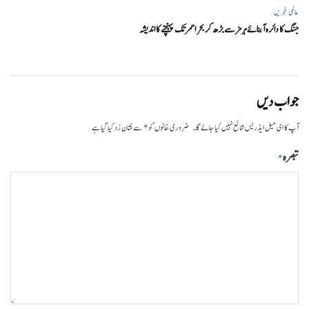
عالمی خبریں
جنگ کا دائرہ آبنائے ہرمز سے بڑھ کر بحر احمر تک پہنچنے کا اندیشہ
جواب دیں
*
آپ کا ای میل ایڈریس شائع نہیں کیا جائے گا۔
ضروری خانوں کو
سے نشان زد کیا گیا ہے
تبصرہ
*