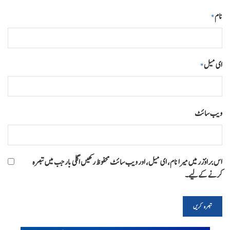
نام
*
ای میل
*
ویب‌ سائٹ
اس براؤزر میں میرا نام، ای میل، اور ویب سائٹ محفوظ رکھیں اگلی بار جب میں تبصرہ
کرنے کےلیے۔