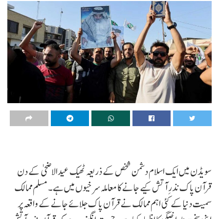
سویڈن میں ایک اسلام دشمن شخص کے ذریعہ ٹھیک عیدالاضحیٰ کے دن
قرآن پاک نذرِ آتش کیے جانے کا معاملہ سرخیوں میں ہے۔ مسلم ممالک
سمیت دنیا کے کئی اہم ممالک نے قرآن پاک جلائے جانے کے واقعہ پر