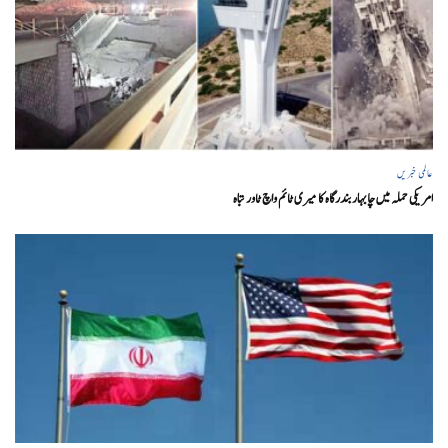
عالمی خبریں
امریکی حملہ میں چابہار بندرگاہ کا میری ٹائم واچ ٹاور تباہ