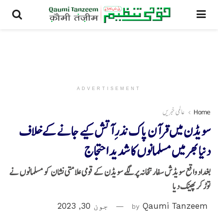
ADVERTISEMENT
Home
عالمی خبریں
سویڈن میں قرآن پاک نذرِ آتش کیے جانے کےخلاف
دنیا بھر میں مسلمانوں کا شدید احتجاج
بغداد واقع سویڈش سفارتخانہ پر لگے سویڈن کے قومی علامتی نشان کو مسلمانوں نے
توڑ کر پھینک دیا
Qaumi Tanzeem
by
جون 30, 2023