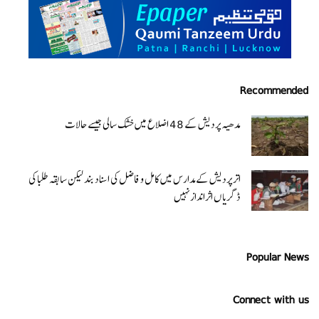
Recommended
مدھیہ پردیش کے 48 اضلاع میں خشک سالی جیسے حالات
اتر پردیش کےمدارس میں کامل و فاضل کی اسناد بند لیکن سابقہ طلبا کی
ڈگریا ں اثرانداز نہیں
Popular News
Connect with us