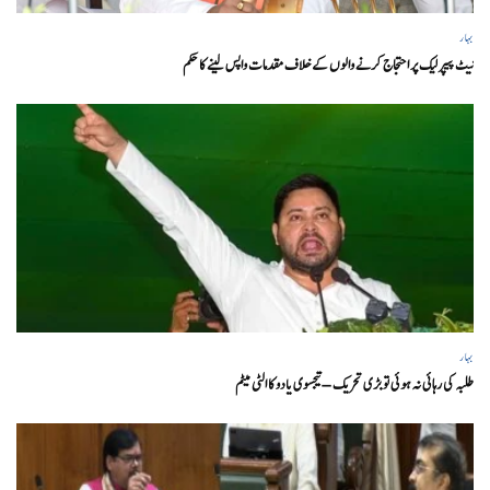
بہار
نیٹ پیپر لیک پر احتجاج کرنے والوں کے خلاف مقدمات واپس لینے کا حکم
بہار
طلبہ کی رہائی نہ ہوئی تو بڑی تحریک – تیجسوی یادو کا الٹی میٹم