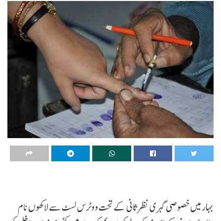
بہار میں خصوصی گہری نظر ثانی کے تحت ووٹرس لسٹ سے لاکھوں نام