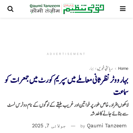
ADVERTISEMENT
Home
ریاستی خبریں
بہار
بہار ووٹر نظر ثانی معاملے میں سپریم کورٹ میں جمعرات کو
سماعت
لاکھوں افراد، خاص طور پر خواتین اور غریب طبقے کے لوگوں کے نام ووٹرس لسٹ
سے ہٹائے جانے کا خدشہ
Qaumi Tanzeem
by
جولائی 7, 2025