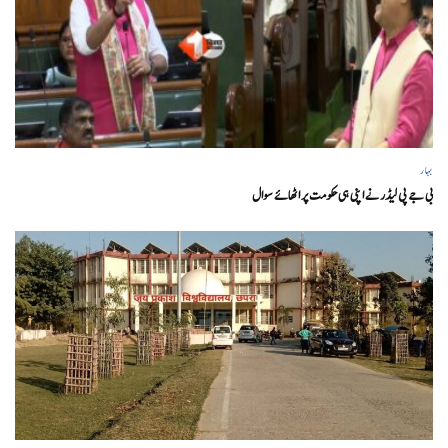
بہار
بی جے پی لیڈر نے اپنی ہی حکومت پر اٹھائے سوال