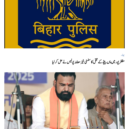
بہار
مظفر پور میں ماں بیٹے کے قتل کا سنسنی خیز معاملہ پولیس نے حل کر لیا