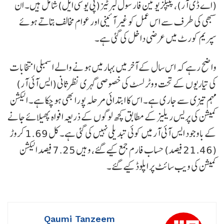
(اے ڈی آر)، پیپلز یونین فار سول لبرٹیز (پی یو سی ایل) شامل ہیں۔ ان
سبھی کی طرف سے اس عمل کو غیر آئینی اور عوام مخالف بتاتے ہوئے
سپریم کورٹ میں عرضی داخل کی گئی ہے۔
واضح رہے کہ اس سال کے آخر میں بہار میں ہونے والے اسمبلی انتخابات
کی تیاریوں کے تحت ووٹر لسٹ کی خصوصی گہری نظرثانی (ایس آئی آر)
مہم تیزی سے جاری ہے۔ اس کا ابتدائی مرحلہ پورا بھی ہو چکا ہے۔ الیکشن
کمیشن کی پریس ریلیز کے مطابق کچھ لوگوں کے ذریعہ افواہ پھیلائے جانے
کے باوجود ایس آئی آر میں کوئی تبدیلی نہیں کی گئی ہے۔ کل 1.69 کروڑ
(21.46 فیصد) حساب فارم جمع کیے گئے، وہیں 7.25 فیصد الیکشن
کمیشن کی ویب سائٹ پر اپلوڈ کیے گئے۔
Qaumi Tanzeem