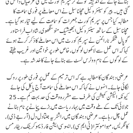
ہٹائے جانے کے اندیشہ کو لے کر سپریم کورٹ میں کئی عرضیاں داخل کی
گئی ہیں۔ پیر کو سینئر وکیل کپل سبل نے اس معاملے پر فوری سماعت کا
مطالبہ کیا جس پر سپریم کورٹ جمعرات کو سماعت کے لیے تیار ہو گیا ہے۔
کپل سبل کے ساتھ سینئر وکیل ابھیشیک منو سنگھوی، شاداب فراستا ور
گوپال شنکر نارائنن نے سپریم کورٹ میں اس معاملے کا ذکر کرتے ہوئے
کہا کہ اس عمل سے لاکھوں لوگوں، خاص طور پر خواتین اور غریب طبقے
کے لوگوں کے نام ووٹرس لسٹ سے ہٹائے جانے کا خدشہ ہے۔
عرضی دہندگان کا مطالبہ ہے کہ اس ترمیم کے عمل پر فوری طور پر روک
لگائی جائے۔ انہوں نے کہا کہ اس معاملے کی سماعت آج یا کل کی جائے
کیونکہ الیکشن کمیشن کی طرف سے مقررہ وقت کی حد بہت کم ہے۔ 25
جولائی تک کے طے وقت میں بہار ریاست میں بڑے پیمانے پر نام ہٹانے
عمل چل رہا ہے۔عرضی دہندگان میں راشٹریہ جنتادل دل (آر جے ڈی)،
کانگریس، مہوا موئترا (ٹی ایم سی)، ایسو سی ایشن فار ڈیموکریٹک ریفارمس