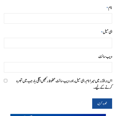
نام
*
ای میل
*
ویب‌ سائٹ
اس براؤزر میں میرا نام، ای میل، اور ویب سائٹ محفوظ رکھیں اگلی بار جب میں تبصرہ
کرنے کےلیے۔