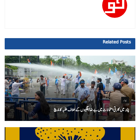
Related
Posts
بہار
پٹنہ میں بھرتی امتحانات میں بے ضابطگیوں کے خلاف طلبہ کا مارچ