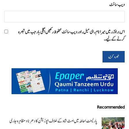
ویب‌ سائٹ
اس براؤزر میں میرا نام، ای میل، اور ویب سائٹ محفوظ رکھیں اگلی بار جب میں تبصرہ
کرنے کےلیے۔
Recommended
پارلیمنٹ احاطہ میں امت شاہ کے خلاف اپوزیشن کا دھرنا و مظاہرہ جاری