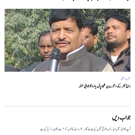
اتر پردیش
راج بھر کے دعوے پر شیوپال یادو کا جوابی حملہ
جواب دیں
*
آپ کا ای میل ایڈریس شائع نہیں کیا جائے گا۔
ضروری خانوں کو
سے نشان زد کیا گیا ہے