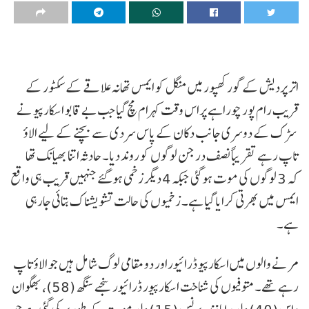
اتر پردیش کے گورکھپور میں منگل کو ایمس تھانہ علاقے کے سکٹور کے
قریب رام پور چوراہے پراس وقت کہرام مچ گیا جب بے قابو اسکارپیو نے
سڑک کے دوسری جانب دکان کے پاس سردی سے بچنے کے لیے الاؤ
تاپ رہے تقریباً نصف درجن لوگوں کو روند دیا۔ حادثہ اتنا بھیانک تھا
کہ 3 لوگوں کی موت ہوگئی جبکہ 4 دیگر زخمی ہوگئے جنہیں قریب ہی واقع
ایمس میں بھرتی کرایا گیا ہے۔ زخمیوں کی حالت تشویشناک بتائی جارہی
ہے۔
مرنے والوں میں اسکارپیو ڈرائیوراور دو مقامی لوگ شامل ہیں جو الاؤ تاپ
رہے تھے۔ متوفیوں کی شناخت اسکارپیور ڈرائیور سنجے سنگھ (58)، بھگوان