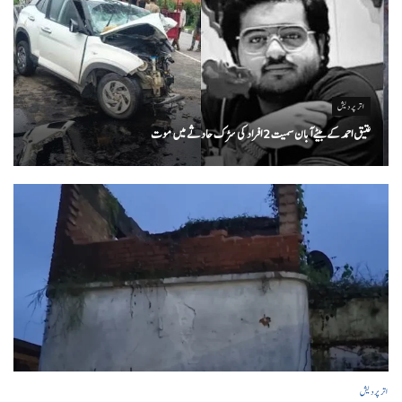
اتر پردیش
عتیق احمد کے بیٹے آبان سمیت 2 افراد کی سڑک حادثے میں موت
اتر پردیش