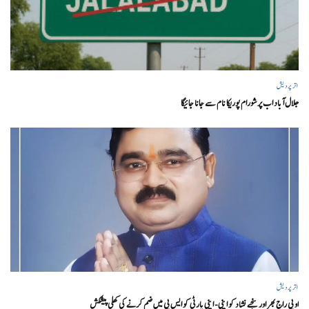
اتر پردیش
جلال آباد اب پرشورام پوریکا نام سے جانا جائیگا
اتر پردیش
او پی راج بھر اور سنجے نشاد کو اپنی- اپنی پارٹی کو ایس پی میں ضم کرنے کی کھلی پیشکش