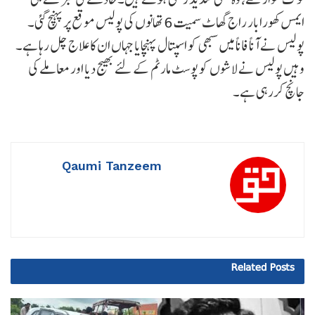
ایمس کھورابار راج گھاٹ سمیت 6 تھانوں کی پولیس موقع پر پہنچ گئی۔
پولیس نے آناً فاناً میں سبھی کو اسپتال پہنچایا جہاں ان کا علاج چل رہا ہے۔
وہیں پولیس نے لاشوں کو پوسٹ مارٹم کے لئے بھیج دیا اور معاملے کی
جانچ کررہی ہے۔
Qaumi Tanzeem
Related
Posts