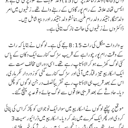
داس (40) ولد رامانند، پرنس (15) ولد موہت کے طور پر کی گئی ہے جو
ایمس تھانہ علاقہ کے رام پور گاؤں کے رہنے والے تھے۔ زخمیوں میں امر
ولد گنگا، جتیندر ولد رام ملن، ہمانشو ولد جتیندر اور دیپو شامل ہیں۔
ڈاکٹروں نے زخمیوں کی حالت نازک بتائی ہے۔
یہ واردات منگل کی رات 8:15 بجے کی ہے۔ لوگوں نے بتایا کہ رات
کے وقت رام پور چوراہے کے قریب سڑک کنارے ایک دکان کے پاس
کئی لوگ کھڑے ہوکر الاؤ تاپ رہے تھے۔ اسی دوران مخالف سمت سے
ایک اسکارپیو تیز رفتارمیں آئی اور سڑک کنارے گمٹی کو زوردار ٹکر ماری،
اس کے بعد قریب ہی الاؤ تاپ رہے تقریباً نصف درجن لوگوں کو کچل
دیا۔ حادثے کے بعد قریبی علاقوں سے لوگ جائے وقوعہ پر پہنچ گئے۔
موقع پر پہنچے لوگوں نے اسکارپیو میں سوارایک نوجوان کو پکڑ کراس کی پٹائی
کردی اور پھر ایک کمرے میں بند کر دیا۔ اسکارپیو میں ڈرائیور سمیت 3
لوگ سوار تھے، وہ بھی شدید زخمی ہوئے ہیں۔ حادثے کی خبر ملتے ہی