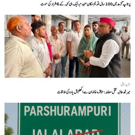
پرتاپ گڑھ میں 100 سال قدیم مکان منہدم، ایک ہی کنبہ کے 6 افراد کی موت
اتر پردیش
میرٹھ طالبہ قتل معاملہ: متاثرہ خاندان سے اکھلیش یادوکی ملاقات