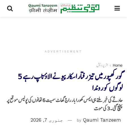
ADVERTISEMENT
Home
اتر پردیش
گورکھپور میں تیز رفتار اسکارپیو نے الاؤ تاپ رہے 5
لوگوں کو روندا
حادثے کی خبر ملتے ہی ایمس کھورابار راج گھاٹ سمیت 6 تھانوں کی پولیس موقع پر
پہنچ گئی۔3 کی موت
Qaumi Tanzeem
by
جنوری 7, 2026