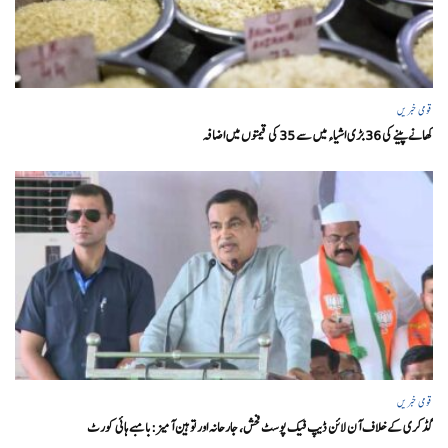
قومی خبریں
کھانے پینے کی 36 بڑی اشیاء میں سے 35 کی قیمتوں میں اضافہ
قومی خبریں
گڈکری کے خلاف آن لائن ڈیپ فیک پوسٹ فحش، جارحانہ اور توہین آمیز:بامبے ہائی کورٹ