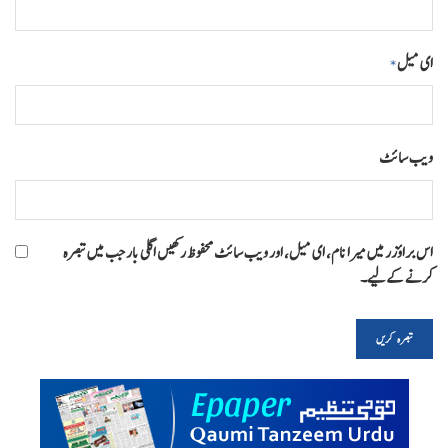
ای میل
*
ویب‌ سائٹ
اس براؤزر میں میرا نام، ای میل، اور ویب سائٹ محفوظ رکھیں اگلی بار جب میں تبصرہ
کرنے کےلیے۔