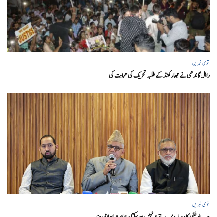
قومی خبریں
راہل گاندھی نے جھارکھنڈ کے طلبہ تحریک کی حمایت کی
قومی خبریں
حب الوطنی کا معیار وندے ماترم نہیں ہو سکتا : جماعت اسلامی ہند