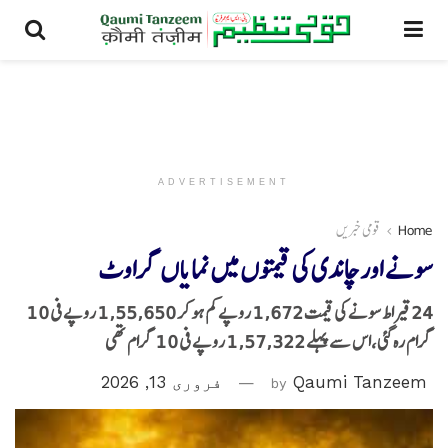
ADVERTISEMENT
Home
قومی خبریں
سونے اور چاندی کی قیمتوں میں نمایاں گراوٹ
24 قیراط سونے کی قیمت 1,672 روپے کم ہو کر 1,55,650 روپے فی 10
گرام رہ گئی،اس سے پہلے 1,57,322 روپے فی 10 گرام تھی
Qaumi Tanzeem
by
فروری 13, 2026