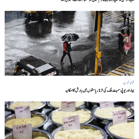
قومی خبریں
بہار اور یو پی سمیت ملک کی 17ریاستوں میں بارش کا امکان