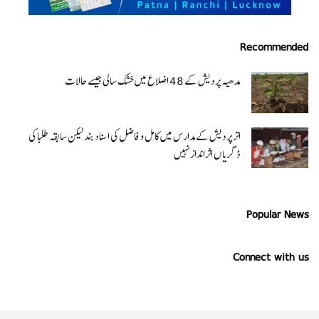
Recommended
مدھیہ پردیش کے 48 اضلاع میں خشک سالی جیسے حالات
اتر پردیش کےمدارس میں کامل و فاضل کی اسناد بند لیکن سابقہ طلبا کی
ڈگریا ں اثرانداز نہیں
Popular News
Connect with us