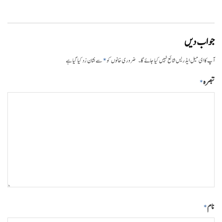
جواب دیں
*
آپ کا ای میل ایڈریس شائع نہیں کیا جائے گا۔
ضروری خانوں کو
سے نشان زد کیا گیا ہے
تبصرہ
*
نام
*