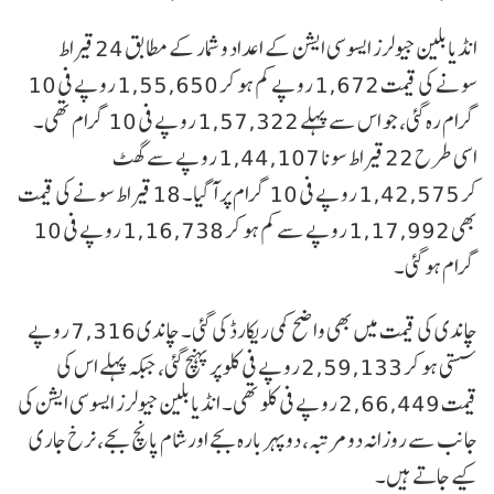
انڈیا بلین جیولرز ایسوسی ایشن کے اعداد و شمار کے مطابق 24 قیراط
سونے کی قیمت 1,672 روپے کم ہو کر 1,55,650 روپے فی 10
گرام رہ گئی، جو اس سے پہلے 1,57,322 روپے فی 10 گرام تھی۔
اسی طرح 22 قیراط سونا 1,44,107 روپے سے گھٹ
کر 1,42,575 روپے فی 10 گرام پر آ گیا۔ 18 قیراط سونے کی قیمت
بھی 1,17,992 روپے سے کم ہو کر 1,16,738 روپے فی 10
گرام ہو گئی۔
چاندی کی قیمت میں بھی واضح کمی ریکارڈ کی گئی۔ چاندی 7,316 روپے
سستی ہو کر 2,59,133 روپے فی کلو پر پہنچ گئی، جبکہ پہلے اس کی
قیمت 2,66,449 روپے فی کلو تھی۔ انڈیا بلین جیولرز ایسوسی ایشن کی
جانب سے روزانہ دو مرتبہ، دوپہر بارہ بجے اور شام پانچ بجے، نرخ جاری
کیے جاتے ہیں۔