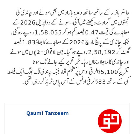
حاضر بازار کے ساتھ ساتھ وعدہ بازار میں بھی سونے اور چاندی کی
قیمتوں میں گراوٹ دیکھنے میں آئی۔ سونے کے دو اپریل 2026 کے
معاہدے کی قیمت 0.47 فیصد کم ہو کر 1,58,055 روپے رہ گئی،
جبکہ چاندی کے پانچ مارچ 2026 کے معاہدے کا بھاؤ 1.83 فیصد
گھٹ کر 2,58,192 روپے ہو گیا۔بین الاقوامی منڈیوں میں سونے
اور چاندی کا ملا جلا رجحان رہا۔ خبر تحریر کیے جانے تک سونا
تقریباً 5,100 ڈالر فی اونس پر مستحکم تھا، جبکہ چاندی لگ بھگ ایک فیصد
کمی کے ساتھ 83 ڈالر فی اونس کے آس پاس ٹریڈ کر رہی تھی۔
Qaumi Tanzeem