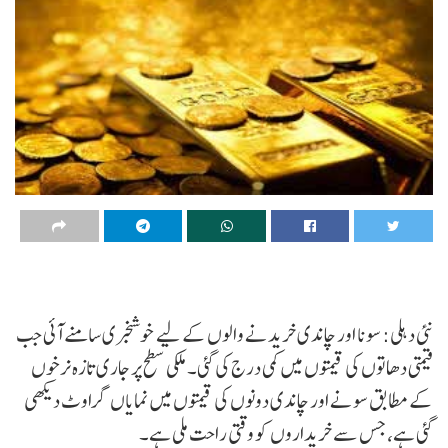
نئی دہلی: سونا اور چاندی خریدنے والوں کے لیے خوشخبری سامنے آئی جب
قیمتی دھاتوں کی قیمتوں میں کمی درج کی گئی۔ ملکی سطح پر جاری تازہ نرخوں
کے مطابق سونے اور چاندی دونوں کی قیمتوں میں نمایاں گراوٹ دیکھی
گئی ہے، جس سے خریداروں کو وقتی راحت ملی ہے۔