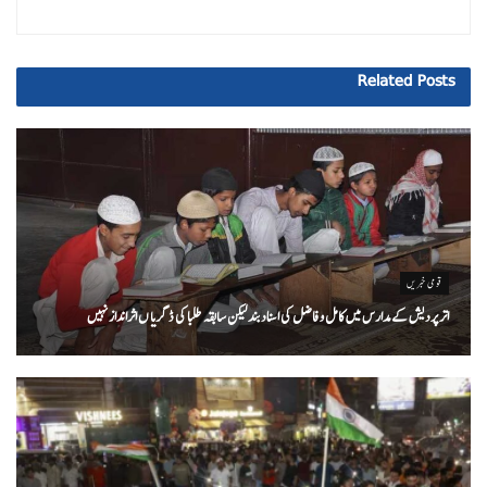
Related
Posts
قومی خبریں
اتر پردیش کےمدارس میں کامل و فاضل کی اسناد بند لیکن سابقہ طلبا کی ڈگریا ں اثرانداز نہیں