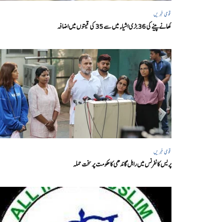
قومی خبریں
کھانے پینے کی 36 بڑی اشیاء میں سے 35 کی قیمتوں میں اضافہ
قومی خبریں
پریس کانفرنس میں راہل گاندھی کا حکومت پر سخت حملہ