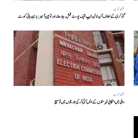
قومی خبریں
گڈکری کے خلاف آن لائن ڈیپ فیک پوسٹ فحش، جارحانہ اور توہین آمیز:بامبے ہائی کورٹ
قومی خبریں
دہلی میں انتخابی فہرستوں کے ایس آئی آر کی تاریخوں میں توسیع