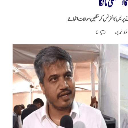
ستعفیٰ مانگا
ے پریس کانفرنس کر سنگین سوالات اٹھائے
0
قومی خبریں