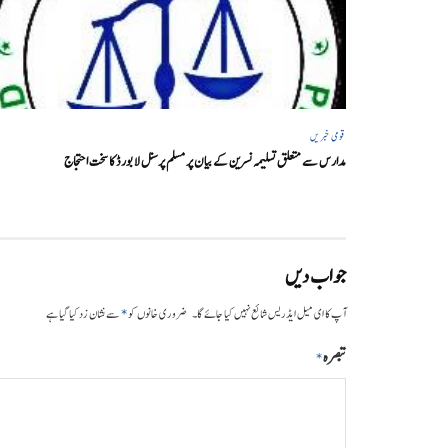
قومی خبریں
مدارس سے متعلق تسلیمہ نسرین کے بیان پر مسلم پرسنل لا بورڈ کا سخت احتجاج
جواب دیں
*
آپ کا ای میل ایڈریس شائع نہیں کیا جائے گا۔
ضروری خانوں کو
سے نشان زد کیا گیا ہے
تبصرہ
*