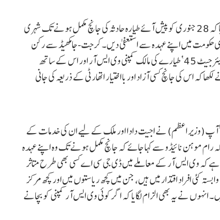
روہت پوار نے وزیر اعظم نریندر مودی کو خط لکھ کر مطالبہ کیا کہ 28 جنوری کو پیش آئے طیارہ حادثہ کی جانچ مکمل ہونے تک شہری
زی حکومت میں اپنے عہدہ سے استعفیٰ دیں۔ کرجت-جامکھیڈ سے رکن
اسمبلی روہت پوار نے اپنے خط میں دعویٰ کیا کہ حادثہ کا شکار ’لیئرجیٹ 45‘ طیارے کی مالک کمپنی وی ایس آر اور اس کے ساتھ
ا کہ اس کی جانچ کسی آزاد اور بااختیار اتھارٹی کے ذریعہ کی جانی
کہ’’آپ (وزیر اعظم) نے اجیت دادا اور ملک کے لیے ان کی خدمات کے
ے کہ رام موہن نائیڈو سے کہا جائے کہ جانچ مکمل ہونے تک وہ اپنے عہدہ
 ہے کہ وی ایس آر کے معاملے میں ڈی جی سی اے کسی بھی طرح متاثر
بستہ کئی افراد اقتدار میں ہیں، جن میں کچھ ریاستوں میں اور کچھ مرکز
 انہوں نے یہ بھی الزام لگایا کہ اگر کوئی وی ایس آر کمپنی کو بچانے