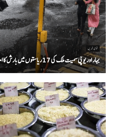
قومی خبریں
بہار اور یو پی سمیت ملک کی 17ریاستوں میں بارش کا امکان