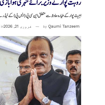
روہت پوار نے وزیر برائے شہری ہوابازی کا ا
اجیت پوار کے طیارہ حادثہ سے متعلق این سی پی (ایس پی) کے لیڈر ن
Qaumi Tanzeem
by
فروری 21, 2026
in