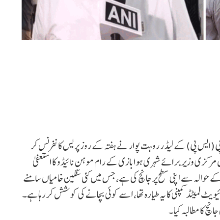
 پی (ایس پی) کے لیڈر روہت پوار نے ہفتہ کے روز پریس کانفرنس کر
رکزی وزیر برائے شہری ہوابازی کے رام موہن نائیڈو کا استعفیٰ
 کے حوالہ سے اپنی سطح پر جانچ کی ہے، جس میں کئی سنگین خامیاں سامنے
ویٹ لمیٹڈ کمپنی کا یہ طیارہ تھا، اسے کوئی بچانے کی کوشش کر رہا ہے۔
چ کا مطالبہ کیا۔