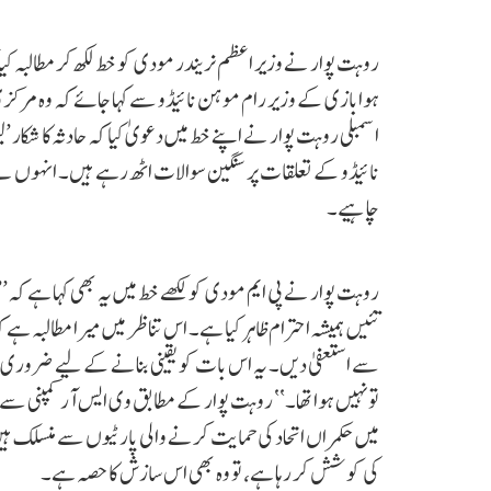
ہوابازی کے وزیر رام موہن نائیڈو سے کہا جائے کہ وہ مرک
نائیڈو کے تعلقات پر سنگین سوالات اٹھ رہے ہیں۔ انہوں نے لکھ
چاہیے۔
روہت پوار نے پی ایم مودی کو لکھے خط میں یہ بھی کہا ہے 
تئیں ہمیشہ احترام ظاہر کیا ہے۔ اس تناظر میں میرا مطالبہ ہ
سے استعفیٰ دیں۔ یہ اس بات کو یقینی بنانے کے لیے ضروری
تو نہیں ہوا تھا۔‘‘ روہت پوار کے مطابق وی ایس آر کمپنی سے وا
میں حکمراں اتحاد کی حمایت کرنے والی پارٹیوں سے منسلک ہیں۔
کی کوشش کر رہا ہے، تو وہ بھی اس سازش کا حصہ ہے۔