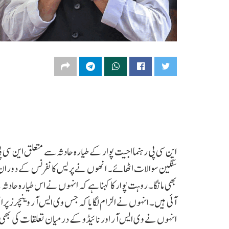
این سی پی رہنما اجیت پوار کے طیارہ حادثہ سے متعلق این سی
سنگین سوالات اٹھائے۔ انھوں نے پریس کانفرنس کے دوران م
بھی مانگا۔ روہت پوار کا کہنا ہے کہ انہوں نے اس طیارہ حادثہ
آئی ہیں۔ انہوں نے الزام لگایا کہ جس وی ایس آر وینچرز پرائی
انہوں نے وی ایس آر اور نائیڈو کے درمیان تعلقات کی بھی جان