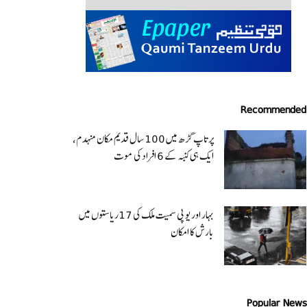
Recommended
پرتاپ گڑھ میں 100 سال قدیم مکان منہدم،
ایک ہی کنبہ کے 6 افراد کی موت
بہار اور یو پی سمیت ملک کی 17ریاستوں میں
بارش کا امکان
Popular News