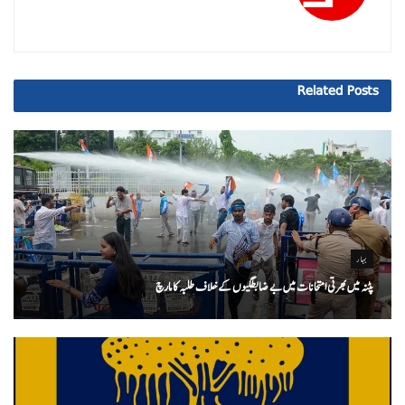
Related
Posts
بہار
پٹنہ میں بھرتی امتحانات میں بے ضابطگیوں کے خلاف طلبہ کا مارچ