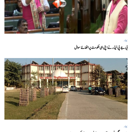
بہار
بی جے پی لیڈر نے اپنی ہی حکومت پر اٹھائے سوال
بہار