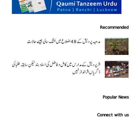
Recommended
مدھیہ پردیش کے 48 اضلاع میں خشک سالی جیسے حالات
اتر پردیش کےمدارس میں کامل و فاضل کی اسناد بند لیکن سابقہ طلبا کی
ڈگریا ں اثرانداز نہیں
Popular News
Connect with us