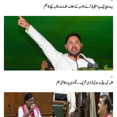
نیٹ پیپر لیک پر احتجاج کرنے والوں کے خلاف مقدمات واپس لینے کا حکم
بہار
طلبہ کی رہائی نہ ہوئی تو بڑی تحریک – تیجسوی یادو کا الٹی میٹم