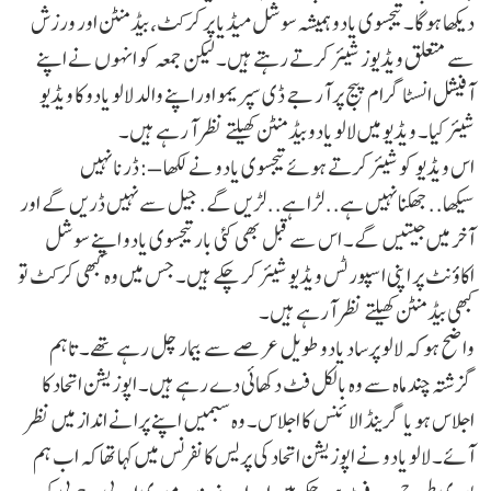
دیکھا ہوگا۔ تیجسوی یادو ہمیشہ سوشل میڈیا پر کرکٹ، بیڈمنٹن اور ورزش
سے متعلق ویڈیوز شیئر کرتے رہتے ہیں۔ لیکن جمعہ کو انہوں نے اپنے
آفیشل انسٹاگرام پیج پر آر جے ڈی سپریمو اوراپنے والد لالو یادو کا ویڈیو
شیئر کیا۔ ویڈیو میں لالو یادو بیڈمنٹن کھیلتے نظر آ رہے ہیں۔
اس ویڈیو کو شیئر کرتے ہوئے تیجسوی یادو نے لکھا – :ڈرنا نہیں
سیکھا..جھکنا نہیں ہے..لڑا ہے..لڑیں گے. جیل سے نہیں ڈریں گے اور
آخر میں جیتیں گے۔ اس سے قبل بھی کئی بار تیجسوی یادو اپنے سوشل
اکاؤنٹ پر اپنی اسپورٹس ویڈیو شیئر کر چکے ہیں۔ جس میں وہ کبھی کرکٹ تو
کبھی بیڈمنٹن کھیلتے نظر آرہے ہیں۔
واضح ہوکہ لالو پرساد یادو طویل عرصے سے بیمار چل رہے تھے۔ تاہم
گزشتہ چند ماہ سے وہ بالکل فٹ دکھائی دے رہے ہیں۔ اپوزیشن اتحاد کا
اجلاس ہو یا گرینڈ الائنس کا اجلاس۔ وہ سبمیں اپنے پرانے انداز میں نظر
آئے۔ لالو یادو نے اپوزیشن اتحاد کی پریس کانفرنس میں کہا تھا کہ اب ہم