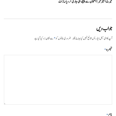
حیرت انگیزخبر ! امتحان سے پہلے ہی جاری کر دیا ریزلٹ
جواب دیں
*
آپ کا ای میل ایڈریس شائع نہیں کیا جائے گا۔
ضروری خانوں کو
سے نشان زد کیا گیا ہے
تبصرہ
*
نام
*