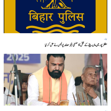
بہار
مظفر پور میں ماں بیٹے کے قتل کا سنسنی خیز معاملہ پولیس نے حل کر لیا
بہار