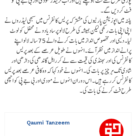
پوری طرح سے فٹ ہوچکے ہیں اور اب نریندر مودی اور بی جے پی کو
فٹ کر دیں گے۔
پٹنہ میں اپوزیشن پارٹیوں کی مشترکہ پریس کانفرنس میں سبھی لیڈروں نے
اپنی اپنی بات رکھی لیکن ہمیشہ کی طرح لالو پرساد یادو نے محفل کو لوٹ
لیا۔ دیسی اور مخصوص انداز میں بات کرنے والے 75 سالہ لالو اپنے
پرانے انداز میں نظر آئے۔انہوں نے طویل عرصے کے بعد پریس
کانفرنس کی اور بھنڈی کی قیمت سے لے کر راہل گاندھی کی داڑھی اور
شادی تک ہر چیز پر بات کی۔ انہوں نے خود کہا کہ وہ کافی عرصے بعد پریس
کانفرنس کر رہے ہیں۔ اس دوران انہوں نے مودی اور بی جے پی کو اچھی
طرح فٹ کرنے کی بات کی۔
Qaumi Tanzeem