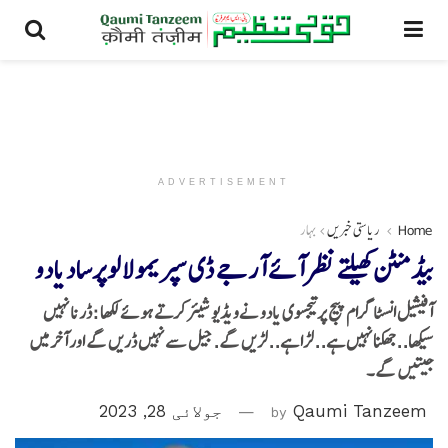
ADVERTISEMENT
Home
ریاستی خبریں
بہار
بیڈ منٹن کھیلتے نظر آئے آر جے ڈی سپریمو لا لو پرساد یادو
آفیشیل انسٹاگرام پیج پرتیجسوی یادو نےویڈیو شیئر کرتے ہوئے لکھا :ڈرنا نہیں
سیکھا..جھکنا نہیں ہے..لڑا ہے..لڑیں گے. جیل سے نہیں ڈریں گے اور آخر میں
جیتیں گے۔
Qaumi Tanzeem
by
جولائی 28, 2023