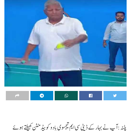
پٹنہ :آپ نے بہار کے ڈپٹی سی ایم تیجسوی یادو کو بیڈمنٹن کھیلتے ہوئے