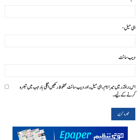
ای میل
*
ویب‌ سائٹ
اس براؤزر میں میرا نام، ای میل، اور ویب سائٹ محفوظ رکھیں اگلی بار جب میں تبصرہ
کرنے کےلیے۔