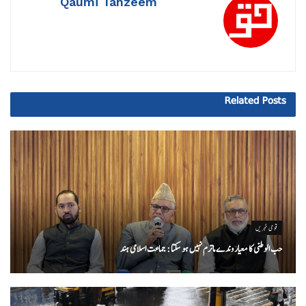
Qaumi Tanzeem
Related
Posts
قومی خبریں
حب الوطنی کا معیار وندے ماترم نہیں ہو سکتا : جماعت اسلامی ہند