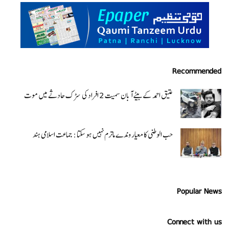
Recommended
عتیق احمد کے بیٹے آبان سمیت 2 افراد کی سڑک حادثے میں موت
حب الوطنی کا معیار وندے ماترم نہیں ہو سکتا : جماعت اسلامی ہند
Popular News
Connect with us