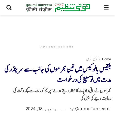
ADVERTISEMENT
Home
قومی خبریں
بلقیس بانو کیس میں تین مجرموں کی جانب سے سرینڈر کی
مدت میں توسیع کی درخواست
مجرموں نےذاتی وجوہات کا حوالہ دیتے ہوئے سپریم کورٹ سے کچھ وقت کی
رعایت دینے کی اپیل کی
Qaumi Tanzeem
by
جنوری 18, 2024