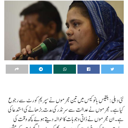
نئی دہلی: بلقیس بانو کیس میں تین مجرموں نے سپریم کورٹ سے رجوع
کیا ہے۔ مجرموں نے عدالت سے سرنڈر کی مدت بڑھانے کی استدعا کی
ہے۔ ان مجرموں نے ذاتی وجوہات کا حوالہ دیتے ہوئے کچھ وقت کی