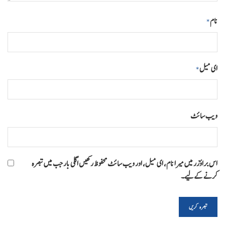
نام
*
ای میل
*
ویب‌ سائٹ
اس براؤزر میں میرا نام، ای میل، اور ویب سائٹ محفوظ رکھیں اگلی بار جب میں تبصرہ
کرنے کےلیے۔