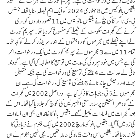
رعایت دینے کی درخواست کی ہے۔سپریم کورٹ نے گجرات کے مشہور
بلقیس بانو کیس میں 8 جنوری 2024 کو ایک اہم فیصلہ سنایا تھا۔ جسٹس
بی وی ناگرتنا کی بنچ نے بلقیس بانو کیس میں 11 قصورواروں کو بری
کرنے کے گجرات حکومت کے فیصلے کو منسوخ کر دیا تھا۔ سپریم کورٹ
نے اپنے فیصلے میں مجرموں کو دو ہفتوں کے اندر سرینڈر کرنے کو کہا تھا۔
تمام 11 میں سے 3 مجرموں نے سپریم کورٹ میں ایک درخواست دائر
کی ہے جس میں خودسپردگی کی مدت میں توسیع کا مطالبہ کیا گیا ہے۔ گووند
نائی نے عدالت سے 4 ہفتے کی توسیع کی درخواست کی ہے جبکہ متیش
بھٹ اور رمیش چاندنا نے 6 ہفتے کی توسیع کی درخواست کی ہے۔ ان
مجرموں نے ذاتی وجوہات کا ذکر کیا ہے۔دراصل 2002 میں گجرات
کے گودھرا اسٹیشن پر سابرمتی ایکسپریس کی کوچ کو جلا دیا گیا تھا۔ اس کے
بعد گجرات میں فسادات پھیل گئے۔ بلقیس بانو کا خاندان بھی ان فسادات
کی زد میں آ گیا۔ بلقیس بانو کو مارچ 2002 میں ایک ہجوم نے زیادتی کا
نشانہ بنایا تھا۔ بلقیس اس وقت 5 ماہ کی حاملہ تھیں۔ یہی نہیں ہجوم نے ان