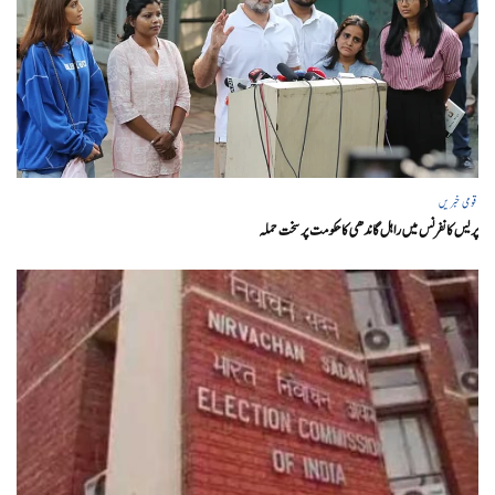
قومی خبریں
پریس کانفرنس میں راہل گاندھی کا حکومت پر سخت حملہ