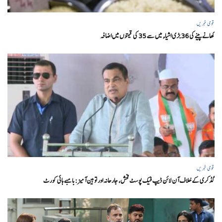
قومی خبریں
کھانے پینے کی 36 بڑی اشیاء میں سے 35 کی قیمتوں میں اضافہ
قومی خبریں
گڈکری کے خلاف آن لائن ڈیپ فیک پوسٹ فحش، جارحانہ اور توہین آمیز:بامبے ہائی کورٹ