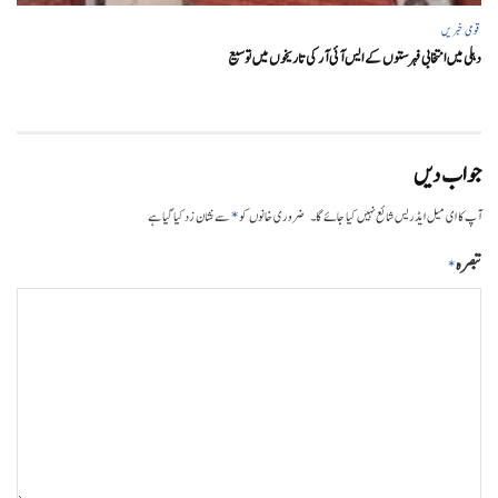
قومی خبریں
دہلی میں انتخابی فہرستوں کے ایس آئی آر کی تاریخوں میں توسیع
جواب دیں
*
آپ کا ای میل ایڈریس شائع نہیں کیا جائے گا۔
ضروری خانوں کو
سے نشان زد کیا گیا ہے
تبصرہ
*