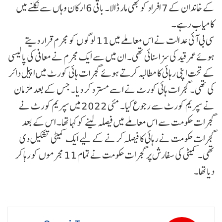
کے خاندان کے 7 افراد کو بھی مار ڈالا۔ باقی 6 ارکان وہاں سے نکلنے میں
کامیاب رہے۔
سی بی آئی عدالت نے اس معاملے میں 11 لوگوں کو مجرم قرار دیتے
ہوئے عمر قید کی سزا سنائی تھی۔ ان میں سے ایک مجرم نے معافی کی پالیسی
کے تحت اپنی رہائی کا مطالبہ کرتے ہوئے گجرات ہائی کورٹ میں اپیل دائر
کی تھی۔ گجرات ہائی کورٹ نے اسے مسترد کر دیا۔ جس کے بعد ملزمان
نے سپریم کورٹ سے رجوع کیا۔ مئی 2022 میں سپریم کورٹ نے
گجرات حکومت سے اس معاملے میں فیصلہ لینے کو کہا تھا۔ اس کے بعد
گجرات حکومت نے رہائی کا فیصلہ کرنے کے لیے ایک کمیٹی تشکیل دی
تھی۔ کمیٹی کی سفارش پر گجرات حکومت نے تمام 11 مجرموں کو رہا کر
دیا تھا۔