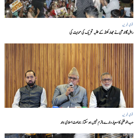
قومی خبریں
راہل گاندھی نے جھارکھنڈ کے طلبہ تحریک کی حمایت کی
قومی خبریں
حب الوطنی کا معیار وندے ماترم نہیں ہو سکتا : جماعت اسلامی ہند