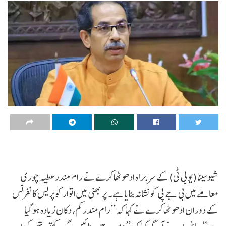
شیوسینا (یو بی ٹی) کے سربراہ ادھو ٹھاکرے نے رام مندر عطیہ چوری
معاملے میں بی جے پی کو نشانہ بنایا ہے۔ پربھنی میں اتوار کو پریس کانفرنس
کے دوران ادھو ٹھاکرے نے کہا کہ ’’رام مندر کم، دکان زیادہ ہو گیا