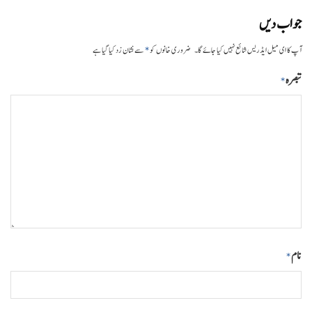
جواب دیں
*
آپ کا ای میل ایڈریس شائع نہیں کیا جائے گا۔
ضروری خانوں کو
سے نشان زد کیا گیا ہے
تبصرہ
*
نام
*