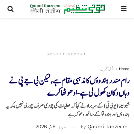
ADVERTISEMENT
Home
قومی خبریں
رام مندر ہندوؤں کا مذہبی مقام ہے، لیکن بی جے پی نے
وہاں دکان کھول لی ہے-ادھو ٹھاکرے
شیوسینا (یو بی ٹی) کے سربراہ نے کہا کہ عطیات کی چوری صرف چوری نہیں بلکہ یہ
ہندوؤں اور ہندوتوا کے ساتھ دھوکہ ہے
Qaumi Tanzeem
by
جون 29, 2026