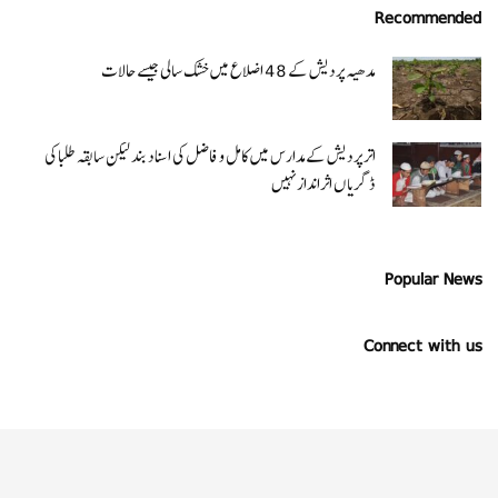
Recommended
مدھیہ پردیش کے 48 اضلاع میں خشک سالی جیسے حالات
اتر پردیش کےمدارس میں کامل و فاضل کی اسناد بند لیکن سابقہ طلبا کی
ڈگریا ں اثرانداز نہیں
Popular News
Connect with us