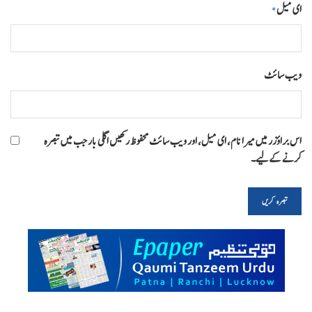
ای میل
*
ویب‌ سائٹ
اس براؤزر میں میرا نام، ای میل، اور ویب سائٹ محفوظ رکھیں اگلی بار جب میں تبصرہ
کرنے کےلیے۔