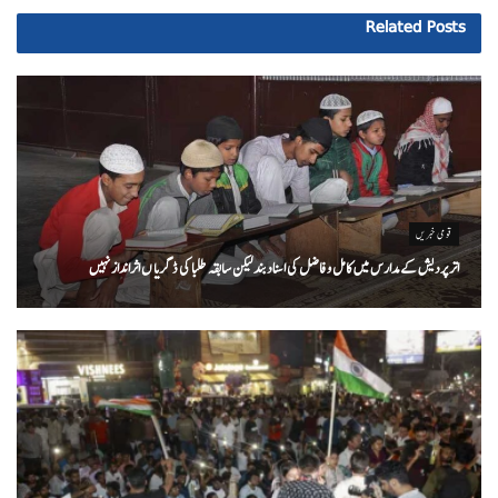
Related
Posts
قومی خبریں
اتر پردیش کےمدارس میں کامل و فاضل کی اسناد بند لیکن سابقہ طلبا کی ڈگریا ں اثرانداز نہیں