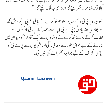
کچلا تو نہ ہی مہاراشٹر بچے گا اور نہ ہی یہ ملک بچے گا۔‘‘
شیوسینا (یو بی ٹی) کے سربراہ ادھو ٹھاکرے نے باغی ایم پی سنجے دیش مکھ
اور بھارتیہ جنتا پارٹی (بی جے پی) پر سخت حملہ کیا۔ پارٹی کارکنوں سے
خطاب کرتے ہوئے ٹھاکرے نے ووٹروں سے ایک ’غدار‘ کو میدان میں
اتارنے کے لیے عوامی طور سے معافی مانگی اور شہریوں سے بی جے پی کو
سیاسی انحراف کے لیے جوابدہ ٹھہرانے کی اپیل کی۔
Qaumi Tanzeem