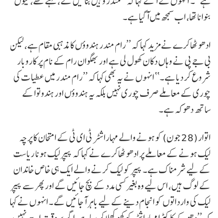
ہے‘‘۔ انہوں نے آگے کہا کہ ’’مندر وہیں بنائیں گے، کہتے تھے، کیوں
بنوانا تھا، اب سمجھ میں آگیا ہے۔
ادھو ٹھاکرے نے مزید کہا کہ ’’رام مندر ہندوؤں کا مذہبی مقام ہے، لیکن
بی جے پی نے وہاں دکان کھول لی ہے اور بھگوان رام کے نام پر کاروبار
شروع کر دیا ہے۔‘‘ انہوں نے یہ بھی کہا کہ ’’رام مندر میں عطیات کی
چوری کے معاملے صرف چوری نہیں بلکہ یہ ہندوؤں اور ہندوتوا کے
ساتھ دھوکہ ہے۔
اتوار (28 جون) کو ہونے والے مہاراشٹر ٹی ای ٹی کے امتحان کا پرچہ
لیک ہونے کے معاملے پر ادھو ٹھاکرے نے کہا کہ پیپر لیک ہونا ریاست
کے لیے شرمناک ہے۔ پیپر کو لیک کرنے والے ایک ہی خاص خاندان
کے لوگ ہیں، اس لیے وہ بغیر کسی مدد کے بچ جائیں گے اور پھر سے پیپر
لیک کی وارداتوں کو انجام دینے کے لیے باہر آجائیں گے۔ انہوں نے کہا
کہ ’’دھوکے کا کیڑا مہاراشٹر کو کھوکھلا کر رہا ہے، اگر بروقت اسے نہیں