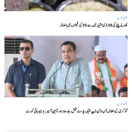
قومی خبریں
کھانے پینے کی 36 بڑی اشیاء میں سے 35 کی قیمتوں میں اضافہ
قومی خبریں
گڈکری کے خلاف آن لائن ڈیپ فیک پوسٹ فحش، جارحانہ اور توہین آمیز:بامبے ہائی کورٹ