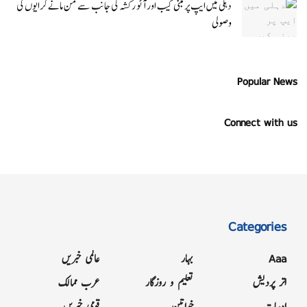
دہلی میں ایپ پر مبنی کیب اور آٹو رکشہ کی جانب سے من مانے کرایوں کی
وصولی
Popular News
Connect with us
Categories
Aaa
بہار
عالمی خبریں
اتر پردیش
تعلیم و روزگار
عرب ممالک
ادبیات
خواتین
قومی خبریں