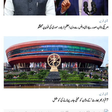
قومی خبریں
امریکی نائب صدر جے ڈی وینس سے وزیر اعظم نریندر مودی کی فون پر گفتگو
قومی خبریں
‘ آتم نربھر بھارت’ کے وژن کو عملی جامہ پہنانے کی کوشش