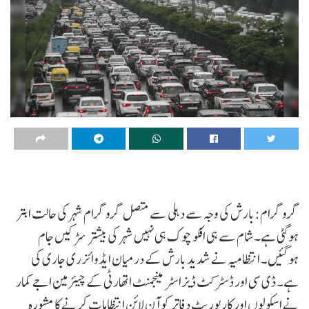
گروگرام:بارش کی وجہ سے دہلی سے متصل گروگرام شہر کی حالت ابتر
ہوگئی ہے۔ شام سے ہی افکو چوک ہی نہیں شہر کی بیشتر سڑکیں جام
ہوگئیں۔ انتظامیہ نے شدید بارش کے درمیان ایڈوائزری جاری کی
ہے۔ ڈی سی اور ڈسٹرکٹ ڈیزاسٹر مینجمنٹ اتھارٹی کے چیئرمین اجے کمار
نے اسکولوں اور کارپوریٹ دفاتر کو آن لائن انتظامات کرنے کا مشورہ