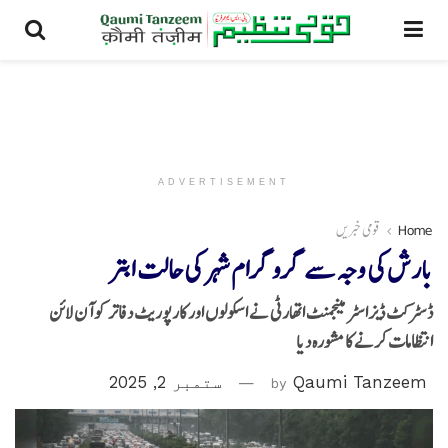
ADVERTISEMENT
Home
قومی خبریں
بارش کی وجہ سے گروگرام شہر کی حالت ابتر
ڈسٹرکٹ ڈیزاسٹر مینجمنٹ اتھارٹی نے اسکولوں اور کارپوریٹ دفاتر کو آن لائن
انتظامات کرنے کا مشورہ دیا
Qaumi Tanzeem
by
ستمبر 2, 2025