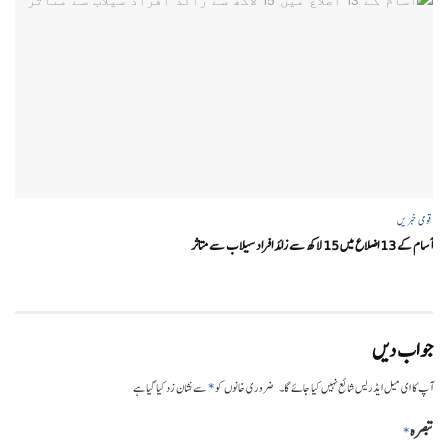
قومی خبریں
آسام کے 13 اضلاع میں 15 لاکھ سے زائد افراد سیلاب سے متاثر
جواب دیں
*
آپ کا ای میل ایڈریس شائع نہیں کیا جائے گا۔
ضروری خانوں کو
سے نشان زد کیا گیا ہے
تبصرہ
*