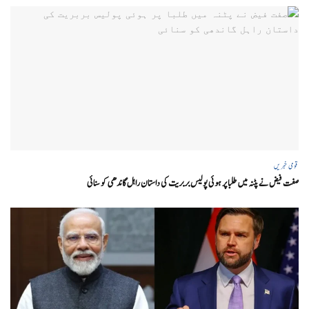
قومی خبریں
صفت فیض نے پٹنہ میں طلبا پر ہوئی پولیس بربریت کی داستان راہل گاندھی کو سنائی