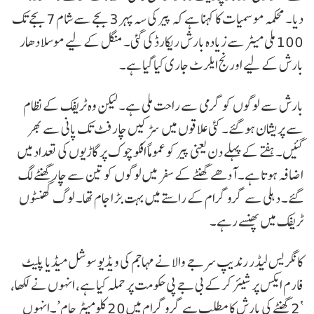
دیا۔ محکمہ موسمیات کا کہنا ہے کہ پیر کی سہ پہر 3 بجے سے شام 7 بجے تک
100 ملی میٹر سے زیادہ بارش ریکارڈ کی گئی۔ منگل کے لیے موسلا دھار
بارش کے لیے اورنج ایلرٹ جاری کیا گیا ہے۔
بارش سے لوگوں کو گرمی سے راحت ملی ہے۔ لیکن وہ ٹریفک کے نظام
سے پریشان ہو گئے۔ کئی علاقوں میں سڑکیں چار فٹ تک پانی سے بھر
گئیں۔ ہفتے کے پہلے دن یعنی پیر کو عموماً افکوچوک پر گاڑیوں کی تعداد میں
اضافہ ہوتا ہے۔ آدھے گھنٹے کے سفر میں لوگوں کو تین سے چار گھنٹے لگ
گئے۔ دہلی سے گروگرام کے راستے میں بہت بڑا جام تھا۔ لوگ گھنٹوں
ٹریفک میں پھنسے رہے۔
کانگریس لیڈر رندیپ سرجے والا نے مہاجم کی ویڈیو سوشل میڈیا پلیٹ
فارم ایکس پر شیئر کرکے بی جے پی حکومت پر حملہ کیا ہے، انہوں نے لکھا،
‘2 گھنٹے کی بارش کا مطلب ہے گروگرام میں 20 کلومیٹر جام’۔انہوں