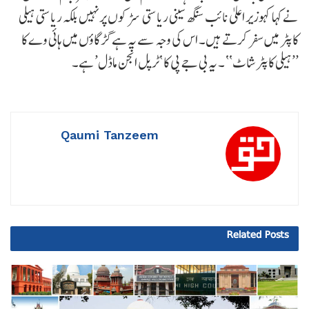
نے کہا کہوزیر اعلیٰ نائب سنگھ سینی ریاستی سڑکوں پر نہیں بلکہ ریاستی ہیلی
کاپٹر میں سفر کرتے ہیں۔ اس کی وجہ سے یہ ہے گڑگاؤں میں ہائی وے کا
’’ہیلی کاپٹر شاٹ‘‘ ۔ یہ بی جے پی کا ‘ٹرپل انجن ماڈل’ ہے۔
Qaumi Tanzeem
Related
Posts