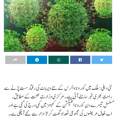
نئی دہلی: ملک میں کورونا وائرس کے نئے ویرینٹ کی رفتار سست پڑنے سے
راحت بھری خبر سامنے آئی ہے۔ مرکزی وزارت صحت کے مطابق،
مسلسل تیسرے دن کورونا انفیکشن کے کیسز میں کمی درج کی گئی ہے اور
اب فعال مریضوں کی مجموعی تعداد گھٹ کر 7 ہزار سے نیچے آ چکی ہے۔