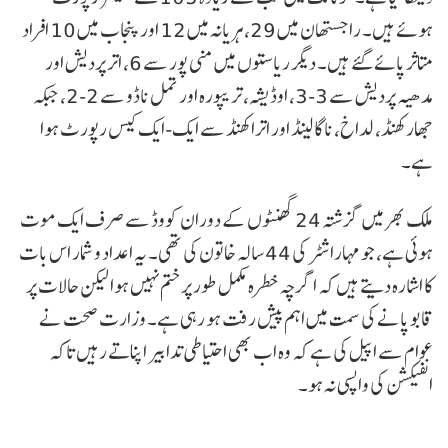
ہوئے ہیں۔ راجستھان میں 29، ہریانہ میں 12 اور پنجاب میں 10 افراد
متاثر پائے گئے ہیں۔ دیگر ریاستوں میں منی پور سے 6، اتر پردیش اور
مدھیہ پردیش سے 3-3، اوڈیشہ، تریپورہ اور تمل ناڈو سے 2-2، جبکہ
جھارکھنڈ، لداخ، ناگالینڈ اور اتراکھنڈ سے ایک-ایک کیس رپورٹ ہوا
ہے۔
ملک بھر میں گزشتہ 24 گھنٹوں کے دوران کووڈ سے صرف ایک موت
ہوئی ہے، جو مہاراشٹر کی 44 سالہ خاتون کی تھی۔ یہ اعداد و شمار اس بات
کا اشارہ دیتے ہیں کہ اگرچہ خطرہ مکمل طور پر ختم نہیں ہوا لیکن حالات پر
قابو پانے کی سمت میں اہم پیش رفت ہو رہی ہے۔ وزارت صحت نے
عوام سے اپیل کی ہے کہ وہ اب بھی احتیاطی تدابیر اپناتے رہیں تاکہ
انفیکشن کی واپسی نہ ہو۔