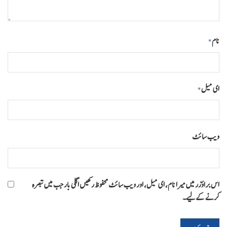
نام
*
ای میل
*
ویب‌ سائٹ
اس براؤزر میں میرا نام، ای میل، اور ویب سائٹ محفوظ رکھیں اگلی بار جب میں تبصرہ
کرنے کےلیے۔