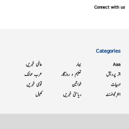
Connect with us
Categories
Aaa
بہار
عالمی خبریں
اتر پردیش
تعلیم و روزگار
عرب ممالک
ادبیات
خواتین
قومی خبریں
انٹرٹینمنٹ
ریاستی خبریں
کھیل
Grievance
Terms & Conditions
Advertise
About