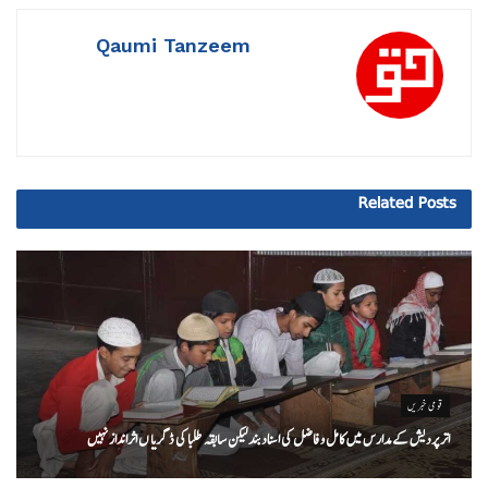
Qaumi Tanzeem
Related
Posts
قومی خبریں
اتر پردیش کےمدارس میں کامل و فاضل کی اسناد بند لیکن سابقہ طلبا کی ڈگریا ں اثرانداز نہیں