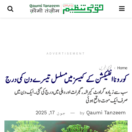
ADVERTISEMENT
Home
قومی خبریں
کورونا انفیکشن کے کیسز میں مسلسل تیسرے دن کمی درج
سب سے زیادہ گراوٹ کیرالہ، گجرات اور دہلی میں درج کی گئی۔ ایک دن میں
صرف ایک موت واقع ہوئی
Qaumi Tanzeem
by
جون 17, 2025