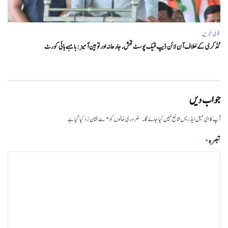
قومی خبریں
گڈکری کے خلاف آن لائن ڈیپ فیک پوسٹ فحش، جارحانہ اور توہین آمیز:بامبے ہائی کورٹ
جواب دیں
*
آپ کا ای میل ایڈریس شائع نہیں کیا جائے گا۔
ضروری خانوں کو
سے نشان زد کیا گیا ہے
تبصرہ
*