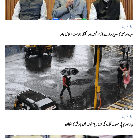
قومی خبریں
حب الوطنی کا معیار وندے ماترم نہیں ہو سکتا : جماعت اسلامی ہند
قومی خبریں
بہار اور یو پی سمیت ملک کی 17ریاستوں میں بارش کا امکان