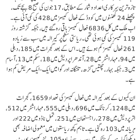
تازہ ترین سرکاری اعداد و شمار کے مطابق، 17 جون کی صبح 8 بجے تک،
پچھلے 24 گھنٹوں میں کووڈ کے فعال کیسز میں 428 کی کمی آئی ہے۔
اب ملک میں کل 6836 فعال کیسز باقی رہ گئے ہیں، جبکہ گزشتہ روز
119 کیسز کی کمی ہوئی تھی۔ریاستی سطح پر کیرالہ میں سب سے زیادہ
261 فعال کیسز کم ہوئے ہیں۔ اس کے بعد گجرات میں 185، دہلی
میں 94، مہاراشٹر میں 28، آندھرا پردیش میں 18، سکم میں 13، آسام
میں 3، جبکہ بہار، چھتیس گڑھ، تلنگانہ اور گوا میں ایک-ایک مریض کم ہوا
ہے۔
ان کمیوں کے بعد کیرالہ میں فعال کیسز کی تعداد 1659، گجرات
میں 1248، کرناٹک میں 696، دہلی میں 555، مہاراشٹر میں 512،
اتر پردیش میں 278، راجستھان میں 251، تمل ناڈو میں 222 اور
ہریانہ میں 103 رہ گئی ہے۔تاہم کچھ ریاستوں میں معمولی اضافہ بھی
دیکھا گیا ہے۔ کرناٹک میں سب سے زیادہ 105 نئے کیسز رپورٹ