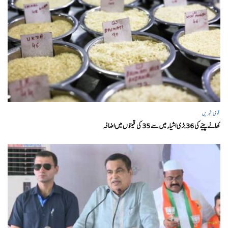
قومی خبریں
کھانے پینے کی 36 بڑی اشیاء میں سے 35 کی قیمتوں میں اضافہ