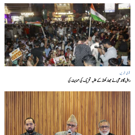
قومی خبریں
راہل گاندھی نے جھارکھنڈ کے طلبہ تحریک کی حمایت کی