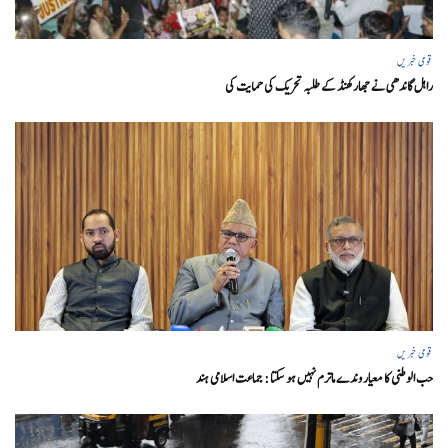
قومی خبریں
راہل گاندھی نے جھارکھنڈ کے طلبہ تحریک کی حمایت کی
قومی خبریں
حب الوطنی کا معیار وندے ماترم نہیں ہو سکتا : جماعت اسلامی ہند