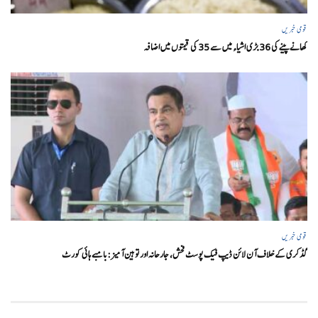
قومی خبریں
کھانے پینے کی 36 بڑی اشیاء میں سے 35 کی قیمتوں میں اضافہ
قومی خبریں
گڈکری کے خلاف آن لائن ڈیپ فیک پوسٹ فحش، جارحانہ اور توہین آمیز:بامبے ہائی کورٹ