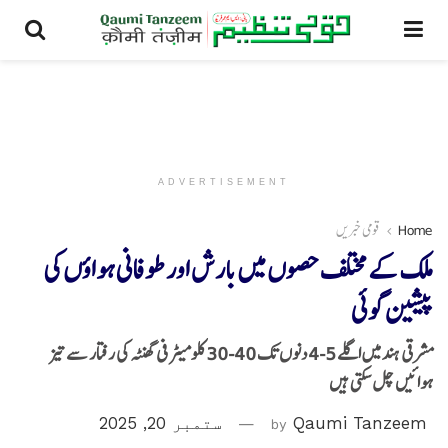
ADVERTISEMENT
Home
قومی خبریں
ملک کے مختلف حصوں میں بارش اور طوفانی ہواؤں کی
پیشین گوئی
مشرقی ہند میں اگلے 5-4 دنوں تک 40-30 کلومیٹر فی گھنٹہ کی رفتار سے تیز
ہوائیں چل سکتی ہیں
Qaumi Tanzeem
by
ستمبر 20, 2025