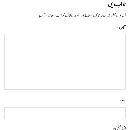
جواب دیں
*
آپ کا ای میل ایڈریس شائع نہیں کیا جائے گا۔
ضروری خانوں کو
سے نشان زد کیا گیا ہے
تبصرہ
*
نام
*
ای میل
*