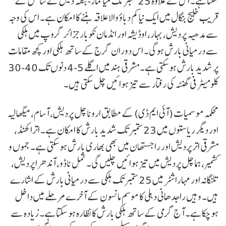
سکتا ہے۔ اس کے علاوہ 25 ستمبر تک میانمار-بنگلہ دیش کے ساحل کے
قریب خلیج بنگال میں ایک نیا کم دباؤ والا علاقہ بننے کا امکان ہے۔ اس کی وجہ
سے مدھیہ پردیش، بہار، اوڈیشہ اور انڈمان نکوبار جزائر گروپ میں ہلکی
سے درمیانی بارش ہوگی۔ اس دوران گرج کے ساتھ ہلکی اور کچھ مقامات
پر شدید بارش ہو سکتی ہے۔ مشرقی ہند میں اگلے 5-4 دنوں تک 40-30
کلومیٹر فی گھنٹہ کی رفتار سے تیز ہوائیں چل سکتی ہیں۔
محکمہ موسمیات (آئی ایم ڈی) کے مطابق اروناچل پردیش، آسام، میگھالیہ
اور دیگر ریاستوں میں 23 ستمبر تک شدید بارش کا امکان ہے۔ اترا کھنڈ،
مشرقی اتر پردیش اور راجستھان میں بھی بھاری بارش ہو سکتی ہے۔ جموں و
کشمیر، ہماچل پردیش میں تیز ہوائیں چلیں گی۔ تمل ناڈو، آندھرا پردیش،
تلنگانہ اور مہاراشٹر میں 25 ستمبر تک ہلکی سے درمیانی بارش کے اشارے
ہیں۔ وہیں راجدھانی دہلی کا موسم مانسون کے آخرے مرحلے میں داخل
ہو چکا ہے۔ آج گرمی کے ساتھ ہلکی بارش کا نظارہ ہو سکتا ہے۔ زیادہ سے