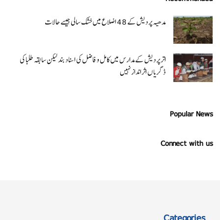
مدھیہ پردیش کے 48 اضلاع میں خشک سالی جیسے حالات
اتر پردیش کےمدارس میں کامل و فاضل کی اسناد بند لیکن سابقہ طلبا کی
ڈگریا ں اثرانداز نہیں
Popular News
Connect with us
Categories