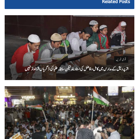
Related
Posts
قومی خبریں
اتر پردیش کےمدارس میں کامل و فاضل کی اسناد بند لیکن سابقہ طلبا کی ڈگریا ں اثرانداز نہیں