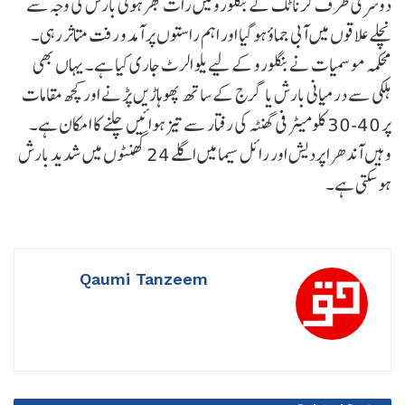
دوسری طرف کرناٹک کے بنگلورو میں رات بھر ہوئی بارش کی وجہ سے
نچلے علاقوں میں آبی جماؤ ہو گیا اور اہم راستوں پر آمد و رفت متاثر رہی۔
محکمہ موسمیات نے بنگلورو کے لیے یلو الرٹ جاری کیا ہے۔ یہاں بھی
ہلکی سے درمیانی بارش یا گرج کے ساتھ پھوہاڑیں پڑنے اور کچھ مقامات
پر 40-30 کلومیٹر فی گھنٹہ کی رفتار سے تیز ہوائیں چلنے کا امکان ہے۔
وہیں آندھرا پردیش اور رائل سیما میں اگلے 24 گھنٹوں میں شدید بارش
ہو سکتی ہے۔
Qaumi Tanzeem