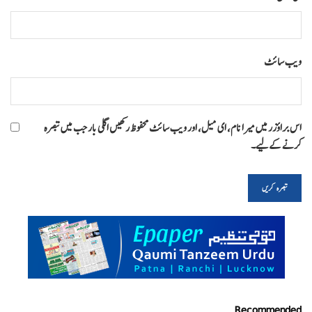
ویب‌ سائٹ
اس براؤزر میں میرا نام، ای میل، اور ویب سائٹ محفوظ رکھیں اگلی بار جب میں تبصرہ
کرنے کےلیے۔
Recommended