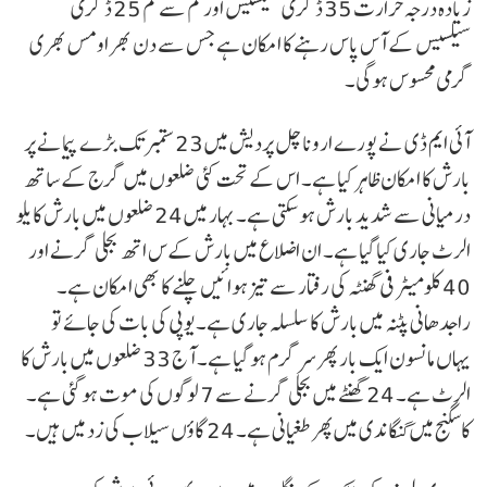
زیادہ درجہ حرارت 35 ڈگری سیلسیس اور کم سے کم 25 ڈگری
سیلسیس کے آس پاس رہنے کا امکان ہے جس سے دن بھر اومس بھری
گرمی محسوس ہوگی۔
آئی ایم ڈی نے پورے اروناچل پردیش میں 23 ستمبر تک بڑے پیمانے پر
بارش کا امکان ظاہر کیا ہے۔ اس کے تحت کئی ضلعوں میں گرج کے ساتھ
درمیانی سے شدید بارش ہو سکتی ہے۔ بہار میں 24 ضلعوں میں بارش کا یلو
الرٹ جاری کیا گیا ہے۔ ان اضلاع میں بارش کےس اتھ بجلی گرنے اور
40 کلومیٹر فی گھنٹہ کی رفتار سے تیز ہوائیں چلنے کا بھی امکان ہے۔
راجدھانی پٹنہ میں بارش کا سلسلہ جاری ہے۔ یوپی کی بات کی جائے تو
یہاں مانسون ایک بار پھر سرگرم ہو گیا ہے۔ آج 33 ضلعوں میں بارش کا
الرٹ ہے۔ 24 گھنٹے میں بجلی گرنے سے 7 لوگوں کی موت ہو گئی ہے۔
کاسگنج میں گنگا ندی میں پھر طغیانی ہے۔ 24 گاؤں سیلاب کی زد میں ہیں۔