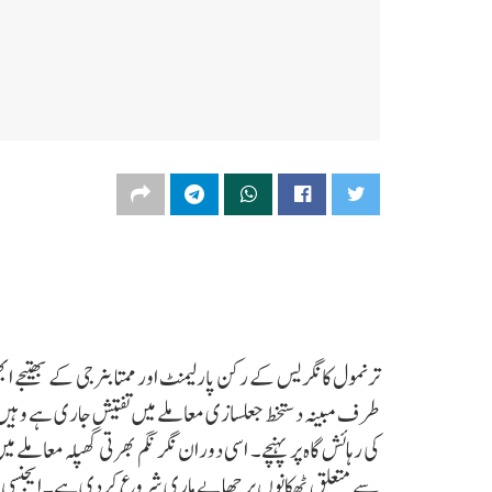
ترنمول کانگریس کے رکن پارلیمنٹ اور ممتا بنرجی کے بھتیجے 
طرف مبینہ دستخط جعلسازی معاملے میں تفتیش جاری ہے وہیں ہ
کی رہائش گاہ پر پہنچے۔ اسی دوران نگر نگم بھرتی گھپلہ معاملے