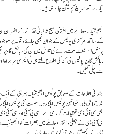
ایک ساتھ سرچ آپریشن چلا رہی ہیں۔
ابھیشیک معاملے میں ہفتے کی صبح شالبانی تھانے کے افسران ان 
کے ساتھ مرکزی پولیس کے جوان بھی جائے وقوعہ پر موجود تھ
پرسنل اسسٹنٹ سُمت رائے کی تلاش میں ان کی رہائش گاہ پر پہ
رہائش گاہ پر پولیس کی آمد کی اطلاع ملتے ہی ٹی ایم سی سربراہ اور
سے چلی گئیں۔
ابتدائی اطلاعات کے مطابق پولیس ابھیشیک بنرجی کے ایک معا
اندر تلاشی لی۔ خواتین پولیس اہلکاروں سمیت کئی پولیس اہلکار
بھی سی آئی ڈی تحقیقات کر رہی ہے۔ سی بی آئی اور سی آئی ڈی پ
سی آئی ڈی نے جعلی دستخط معاملے میں جمعرات کو ابھیشیک بنر
ڈی نے ابھیشیک بنرجی کو نوٹس جاری کیا ہے۔