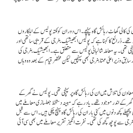
کی کالی گھاٹ رہائش گاہ پہنچے۔ اس دوران کولکتہ پولیس کے اہلکاروں
ے۔ ذرائع کا کہنا ہے کہ پولیس ابھیشیک بنرجی کے قریبی ساتھی اور
نچی تھی۔ یہ معاملہ شالبانی پولیس سے متعلق ہے۔ ابھیشیک بنرجی کی
 سابق وزیر اعلیٰ ممتا بنرجی بھی پہنچیں لیکن مختصر قیام کے بعد وہ وہاں
ون کی تلاش میں ان کی رہائش گاہ پر پہنچی تھی۔ پولیس نے گھر کے
 گھر کے اندر موجود تھے۔ یاد رہے کہ مبینہ دستخط جعلسازی معاملے میں
چھلے کچھ دنوں میں کئی بار ان کی رہائش گاہ پہنچ چکی ہیں۔ اس سے قبل
جی سے پوچھ گچھ کی تھی۔ نفرت انگیز تقریر معاملے میں بھی سی آئی