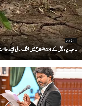
ریاستی خبریں
مدھیہ پردیش کے 48 اضلاع میں خشک سالی جیسے حالات