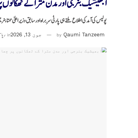
ابھیشیک بنرجی اور مدن مترا کے ٹھکانوں پ
پولیس کی آمد کی اطلاع ملتے ہی پارٹی سربراہ اور سابق وزیر اعلیٰ ممتا ب
Qaumi Tanzeem
by
جون 13, 2026
in
ریاست