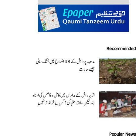
Recommended
مدھیہ پردیش کے 48 اضلاع میں خشک سالی
جیسے حالات
اتر پردیش کےمدارس میں کامل و فاضل کی اسناد
بند لیکن سابقہ طلبا کی ڈگریا ں اثرانداز نہیں
Popular News