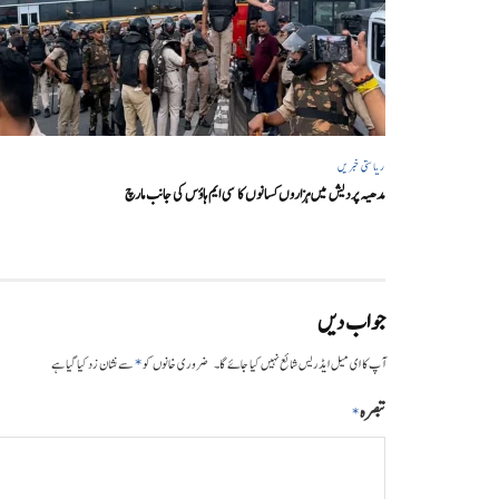
ریاستی خبریں
مدھیہ پردیش میں ہزاروں کسانوں کا سی ایم ہاؤس کی جانب مارچ
جواب دیں
*
آپ کا ای میل ایڈریس شائع نہیں کیا جائے گا۔
ضروری خانوں کو
سے نشان زد کیا گیا ہے
تبصرہ
*