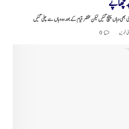
ر چھاپے
نرجی بھی وہاں پہنچ گئیں لیکن مختصر قیام کے بعد وہ وہاں سے چلی گئیں
0
ی خبریں