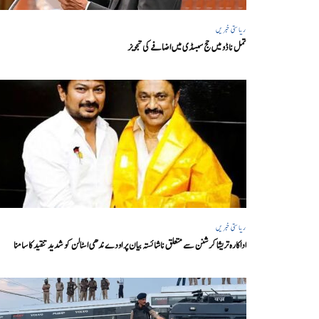
ریاستی خبریں
تمل ناڈو میں حج سبسڈی میں اضافے کی تجویز
ریاستی خبریں
اداکارہ تریشا کرشنن سے متعلق ناشائستہ بیان پر اودے ندھی اسٹالن کو شدید تنقید کا سامنا