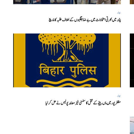
بہار
پٹنہ میں بھرتی امتحانات میں بے ضابطگیوں کے خلاف طلبہ کا مارچ
بہار
مظفر پور میں ماں بیٹے کے قتل کا سنسنی خیز معاملہ پولیس نے حل کر لیا