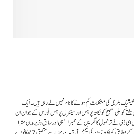
ابھیشیک بنرجی کی مشکلات کم ہونے کا نام نہیں لے رہی ہیں۔ ایک
فتے کو علی الصبح کولکاتہ پولیس اور سینٹرل پولیس فورس کے جوان ان
 میں ای ڈی نے ترنمول کانگریس کے ممبراسمبلی اور سابق وزیر مدن مترا
سے متعلق ٹھکانوں پر چھاپے ماری شروع کردی ہے۔ ایجنسی کے مطابق کولکاتہ زون کی ٹیمیں آج مدن مترا سے متعلق 7 ٹھکانوں پر