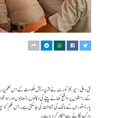
نئی دہلی: سپریم کورٹ نے اترپردیش حکومت کے اس حکم پر روک
کے راستوں پر واقع کھانے پینے کی دکانوں، ڈھابوں اور ہوٹلوں پر
یا ریستوراں کے مالک کی شناخت کی جا سکتی ہے۔ اس حکم کو سپریم
روک لگانے سے انکار کر دیا ہے۔