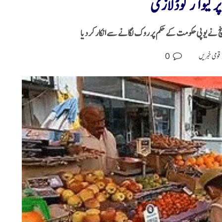
ر کیو آر کوڈ لازمی
 نے یوپی حکومت کے حکم پر روک لگانے سے انکار کر دیا
0
قومی خبریں