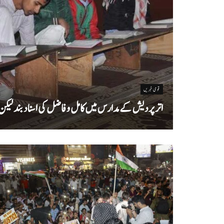
قومی خبریں
اتر پردیش کےمدارس میں کامل و فاضل کی اسناد بند لیکن سا