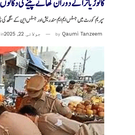
کانوڑ یاترا کے دوران کھانے پینے کی دکانوں پ
سپریم کورٹ میں جسٹس ایم ایم سندریش اور جسٹس این کے سنگھ کی بنچ
Qaumi Tanzeem
by
جولائی 22, 2025
in