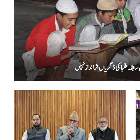
بقہ طلبا کی ڈگریا ں اثرانداز نہیں