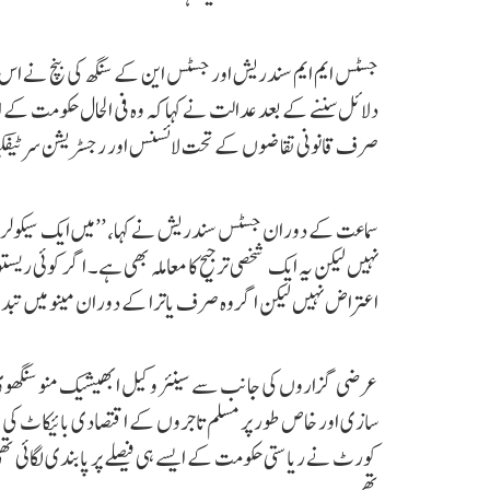
جسٹس ایم ایم سندریش اور جسٹس این کے سنگھ کی بنچ نے اس
دلائل سننے کے بعد عدالت نے کہا کہ وہ فی الحال حکومت کے اس
صرف قانونی تقاضوں کے تحت لائسنس اور رجسٹریشن سرٹیفک
سماعت کے دوران جسٹس سندریش نے کہا، ’’میں ایک سیکولر سو
نہیں لیکن یہ ایک شخصی ترجیح کا معاملہ بھی ہے۔ اگر کوئی ریس
اعتراض نہیں لیکن اگر وہ صرف یاترا کے دوران مینو میں تبدیلی
عرضی گزاروں کی جانب سے سینئر وکیل ابھیشیک منو سنگھوی نے
سازی اور خاص طور پر مسلم تاجروں کے اقتصادی بائیکاٹ کی
کورٹ نے ریاستی حکومت کے ایسے ہی فیصلے پر پابندی لگائی ت