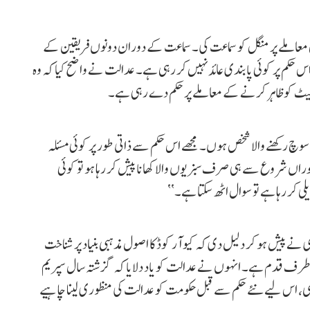
 معاملے پر منگل کو سماعت کی۔ سماعت کے دوران دونوں فریقین کے
 حکم پر کوئی پابندی عائد نہیں کر رہی ہے۔ عدالت نے واضح کیا کہ وہ
یٹ کو ظاہر کرنے کے معاملے پر حکم دے رہی ہے۔
چ رکھنے والا شخص ہوں۔ مجھے اس حکم سے ذاتی طور پر کوئی مسئلہ
توراں شروع سے ہی صرف سبزیوں والا کھانا پیش کر رہا ہو تو کوئی
 کر رہا ہے تو سوال اٹھ سکتا ہے۔‘‘
 پیش ہو کر دلیل دی کہ کیو آر کوڈ کا اصول مذہبی بنیاد پر شناخت
 طرف قدم ہے۔ انہوں نے عدالت کو یاد دلایا کہ گزشتہ سال سپریم
ھی، اس لیے نئے حکم سے قبل حکومت کو عدالت کی منظوری لینا چاہیے