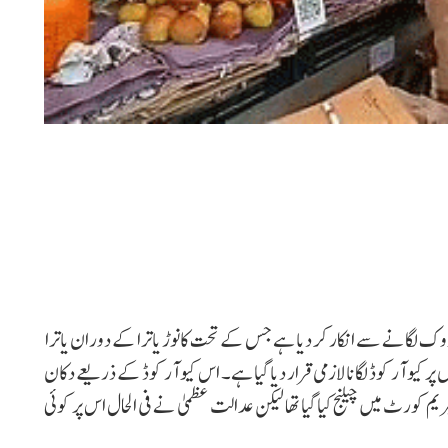
 لگانے سے انکار کر دیا ہے جس کے تحت کانوڑ یاترا کے دوران یاترا
 کیو آر کوڈ لگانا لازمی قرار دیا گیا ہے۔ اس کیو آر کوڈ کے ذریعے دکان
 کورٹ میں چیلنج کیا گیا تھا لیکن عدالت عظمیٰ نے فی الحال اس پر کوئی