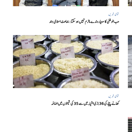
قومی خبریں
حب الوطنی کا معیار وندے ماترم نہیں ہو سکتا : جماعت اسلامی ہند
قومی خبریں
کھانے پینے کی 36 بڑی اشیاء میں سے 35 کی قیمتوں میں اضافہ