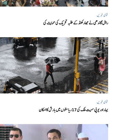
قومی خبریں
راہل گاندھی نے جھارکھنڈ کے طلبہ تحریک کی حمایت کی
قومی خبریں
بہار اور یو پی سمیت ملک کی 17ریاستوں میں بارش کا امکان