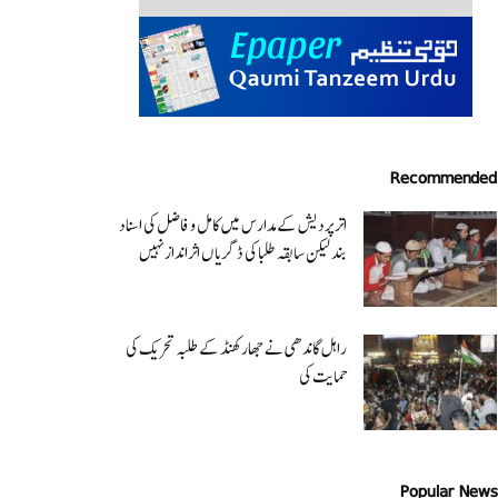
Recommended
اتر پردیش کےمدارس میں کامل و فاضل کی اسناد
بند لیکن سابقہ طلبا کی ڈگریا ں اثرانداز نہیں
راہل گاندھی نے جھارکھنڈ کے طلبہ تحریک کی
حمایت کی
Popular News