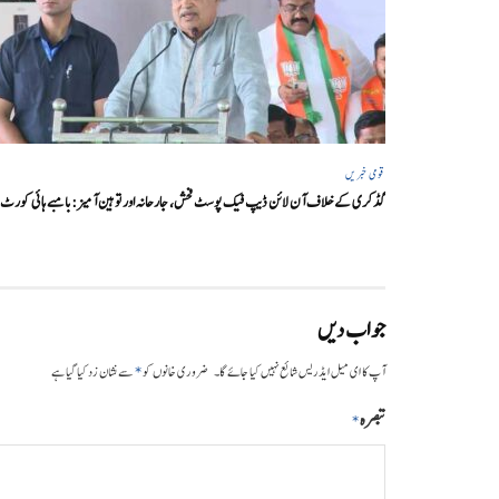
قومی خبریں
گڈکری کے خلاف آن لائن ڈیپ فیک پوسٹ فحش، جارحانہ اور توہین آمیز:بامبے ہائی کورٹ
جواب دیں
*
آپ کا ای میل ایڈریس شائع نہیں کیا جائے گا۔
ضروری خانوں کو
سے نشان زد کیا گیا ہے
تبصرہ
*