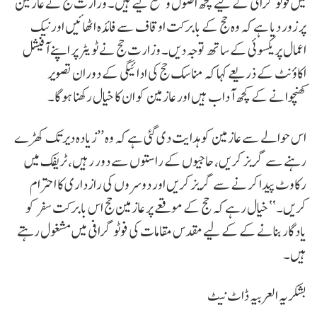
میں فوٹو گرافی کے لیے کچھ اصول وضع کیے ہیں۔ وزارت حج نے عازمین
پر زور دیا ہے کہ وہ حج کے بابرکت اوقاف سے فائدہ اٹھائیں اور نیک
اعمال پر یکسوئی کے ساتھ توجہ دیں۔ وزارت حج نے ٹویٹر پر اپنے آفیشل
اکاؤنٹ کے ذریعے کہا کہ مناسک حج کی ادائیگی کے دوران تصویر
کھنچوانے کے کچھ آداب ہیں اور عازمین کو ان کا خیال رکھنا ہوگا۔
اس حوالے سے عازمین کوہدایت دی گئی ہے کہ وہ ’’زیادہ دیر تک کھڑے
رہنے سے گریز کریں، حاجیوں کے راستوں سے دور رہیں، ٹریفک میں
رکاوٹ پیدا کرنے سے گریز کریں اور دوسروں کی رازداری کا احترام
کریں۔‘‘ خیال رہے کہ حج کے موقعے پر عازمین حج اس بابرکت سفر کو
یادگار بنانے کے کے لیے مقدس مقامات کی فوٹو گرافی میں مشغول رہتے
ہیں۔
بشکریہ العربیہ ڈاٹ نیٹ