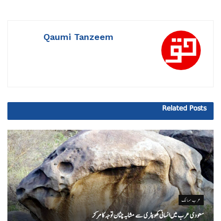
Qaumi Tanzeem
Related
Posts
عرب ممالک
سعودی عرب میں انسانی کھوپٹری سے مشابہ چٹان توجہ کا مرکز