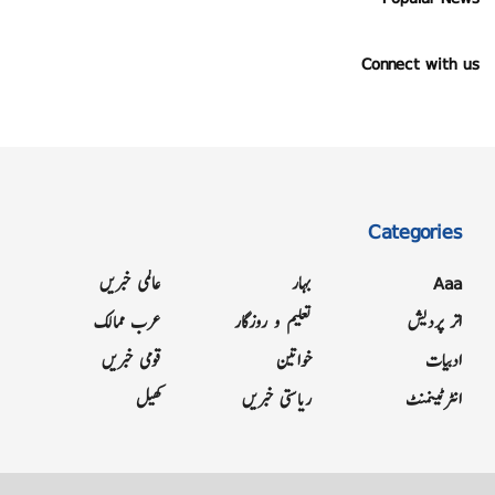
Connect with us
Categories
Aaa
بہار
عالمی خبریں
اتر پردیش
تعلیم و روزگار
عرب ممالک
ادبیات
خواتین
قومی خبریں
انٹرٹینمنٹ
ریاستی خبریں
کھیل