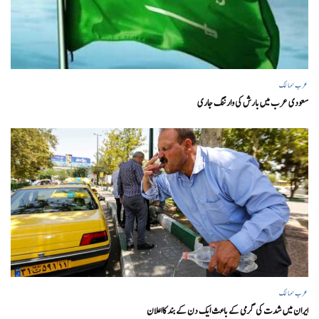
عرب ممالک
سعودی عرب میں بارش کی وارننگ جاری
عرب ممالک
ایران میں شدت کی گرمی کے باعث ایک دن کے بند کااعلان