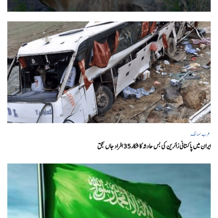
عرب ممالک
ایران میں پاکستانی زائرین کی بس حادثہ کا شکار35 افراد جاں بحق