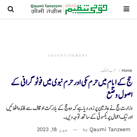
ADVERTISEMENT
Home
عرب ممالک
حج کے ایام میں حرم مکی اور حرم نبوی میں فوٹو گرافی کے
اصول وضع
وزارت حج نے عازمین پر زور دیا ہے کہ وہ حج کے بابرکت اوقاف سے فائدہ اٹھائیں
اور نیک اعمال پر یکسوئی کے ساتھ توجہ دیں۔
Qaumi Tanzeem
by
جون 18, 2023