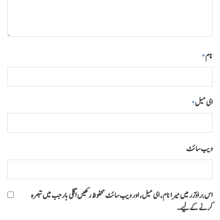
نام
*
ای میل
*
ویب‌ سائٹ
اس براؤزر میں میرا نام، ای میل، اور ویب سائٹ محفوظ رکھیں اگلی بار جب میں تبصرہ
کرنے کےلیے۔