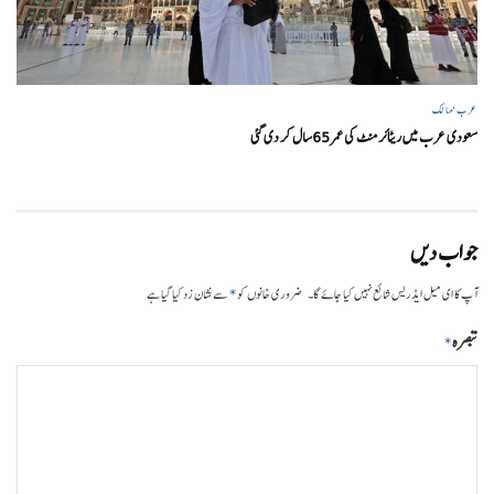
عرب ممالک
سعودی عرب میں ریٹائرمنٹ کی عمر 65سال کر دی گئی
جواب دیں
*
آپ کا ای میل ایڈریس شائع نہیں کیا جائے گا۔
ضروری خانوں کو
سے نشان زد کیا گیا ہے
تبصرہ
*