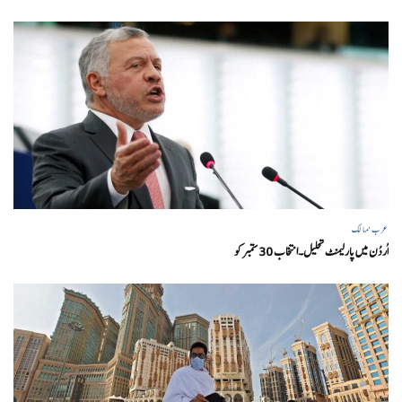
عرب ممالک
اُردُن میں پارلیمنٹ تحلیل۔انتخاب 30 ستمبرکو