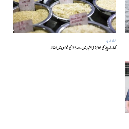
قومی خبریں
کھانے پینے کی 36 بڑی اشیاء میں سے 35 کی قیمتوں میں اضافہ