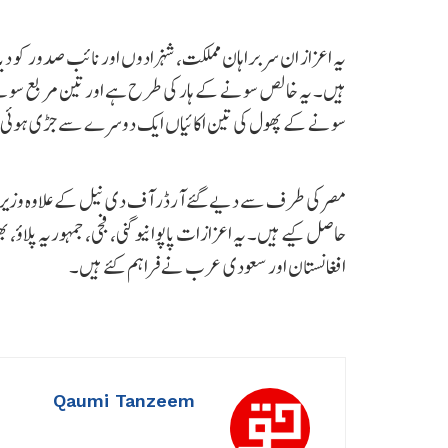
یہ اعزاز ان سربراہان مملکت، شہزادوں اور نائب صدور کو دیا
ہیں۔ یہ خالص سونے کے ہار کی طرح ہے اور تین مربع سونے
سونے کے پھول کی تین اکائیاں ایک دوسرے سے جڑی ہوئی 
حاصل کیے ہیں۔ یہ اعزازات پاپوا نیو گنی، فجی، جمہوریہ پلاؤ
افغانستان اور سعودی عرب نے فراہم کئے ہیں۔
Qaumi Tanzeem