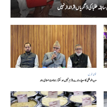
بقہ طلبا کی ڈگریا ں اثرانداز نہیں
قومی خبریں
حب الوطنی کا معیار وندے ماترم نہیں ہو سکتا : جماعت اسلامی ہند