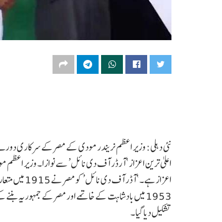
نئی دہلی: وزیر اعظم نریندر مودی کے مصر کے سرکاری دورے 
اعزاز ہے۔ ‘آڈ
1953 میں بادشاہت کے خاتمے اور مصر کے جمہوریہ بننے 
تشکیل دیا گیا۔