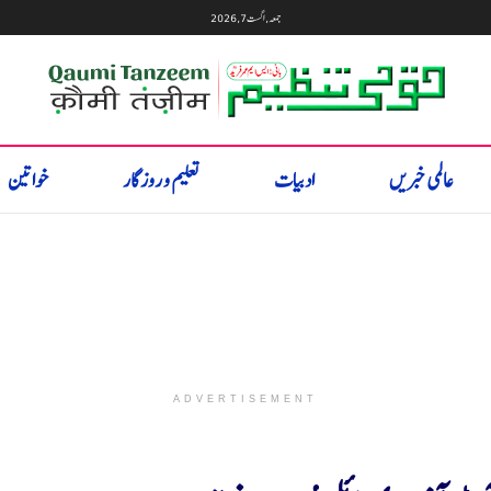
جمعہ, اگست 7, 2026
عالمی خبریں
ادبیات
تعلیم و روزگار
خواتین
ADVERTISEMENT