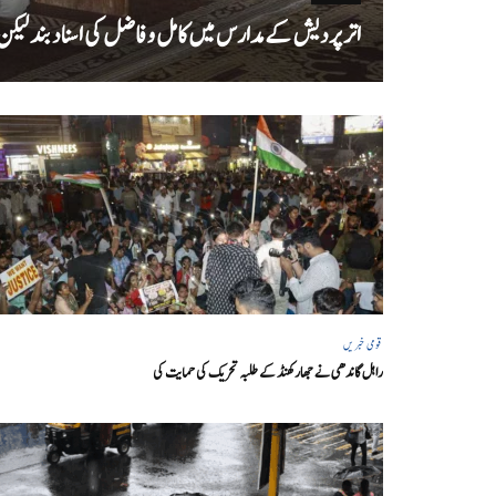
اتر پردیش کےمدارس میں کامل و فاضل کی اسناد بند لیکن سا
قومی خبریں
راہل گاندھی نے جھارکھنڈ کے طلبہ تحریک کی حمایت کی