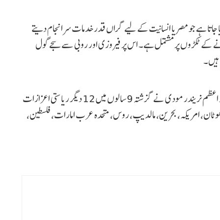
 جاتا ہے جو مصر یا انسانیت کے لیے گراں قدر خدمات سرانجام دیتے
 کے ٹکڑوں پر مشتمل ہے۔ اس پر فیروزی اور روبی سے سجے گول
ہیں۔
مصر کی طرف سے دیے گئے آرڈر آف دی نیل کے علاوہ وزیر اعظم نریندر مودی نے گزشتہ 9 سالوں میں 12 دیگر ریاستی اعزازات
، بھوٹان، امریکہ، بحرین، مالدیپ، روس، متحدہ عرب امارات، فلسطین،