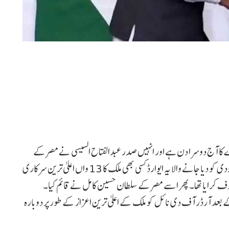
کا آج دوسرا دن ہے اور انہیں صدر عبدالفتاح السیسی نے مصر کے
اعلیٰ ترین اعزاز ‘آرڈر آف دی نائل’ سے نوازا۔ وزیر اعظم مودی کو دیا جانے والا یہ ایوارڈ کسی بھی ملک کا 13 واں اعلیٰ ترین سرکاری
ر آف دی نائل’ کو مصر نے 1915 میں متعارف کرایا تھا۔ پھر اسے مصر کے سلطان حسین کامل نے قائم کیا۔
کے بعد آرڈر آف دی نائل کو ملک کے اعلیٰ ترین اعزاز کے طور پر دوبارہ