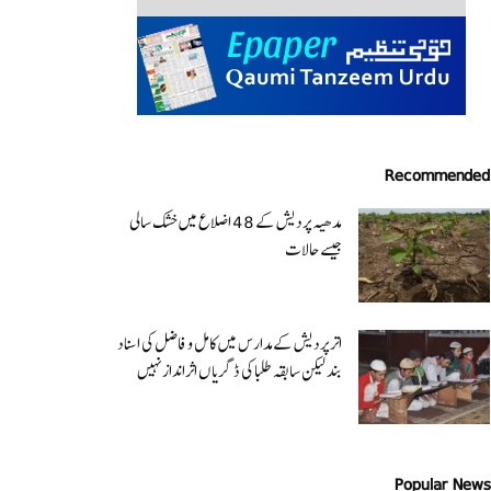
Recommended
مدھیہ پردیش کے 48 اضلاع میں خشک سالی
جیسے حالات
اتر پردیش کےمدارس میں کامل و فاضل کی اسناد
بند لیکن سابقہ طلبا کی ڈگریا ں اثرانداز نہیں
Popular News