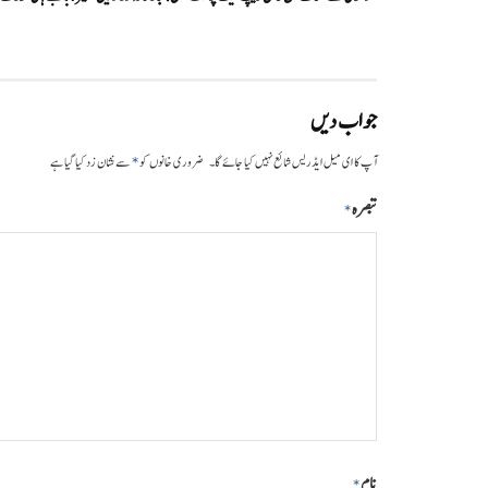
جواب دیں
*
آپ کا ای میل ایڈریس شائع نہیں کیا جائے گا۔
ضروری خانوں کو
سے نشان زد کیا گیا ہے
تبصرہ
*
نام
*