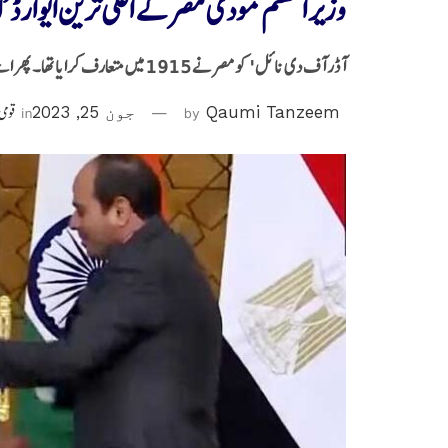
وزیر اعظم مودی مصر کے اعلیٰ ترین ایوارڈ
آڈر آف دی نائل' کو مصر نے 1915 میں متعارف کرایا تھا۔ پھر اسے مصر کے سلطان حسین کامل نے قائم کیا۔
Qaumi Tanzeem
by
جون 25, 2023
in
قومی