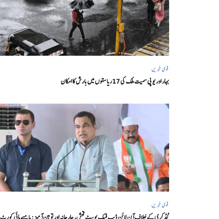
قومی خبریں
بہار اور یو پی سمیت ملک کی 17ریاستوں میں بارش کا امکان
قومی خبریں
گڈکری کے خلاف آن لائن ڈیپ فیک پوسٹ فحش، جارحانہ اور توہین آمیز:بامبے ہائی کورٹ