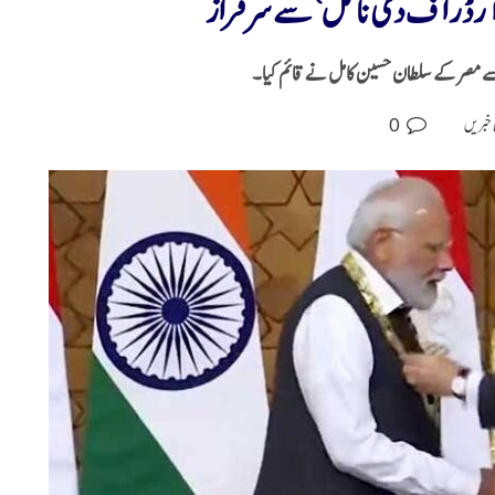
 ’آرڈر آف دی نائل‘ سے سرفراز
0
 خبریں