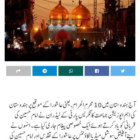
آج ہندوستان میں 10 محرم الحرام، یعنی عاشورا کے موقع پر ہندوستان
کی اہم اپوزیشن جماعت کانگریس پارٹی کے لیڈران نے امام حسین کی
قربانی کو یاد کرتے ہوئے ایک خصوصی پیغام جاری کیا ہے۔ انہوں نے
اپنے آفیشل سوشل میڈیا اکاؤنٹس پر عاشورا کے تقدس اور امام حسین کی