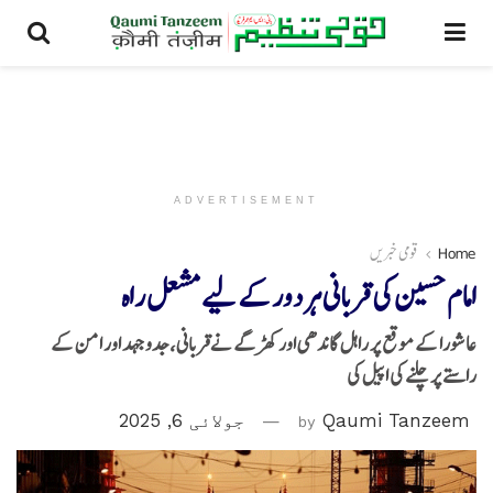
ADVERTISEMENT
Home
قومی خبریں
امام حسین کی قربانی ہر دور کے لیے مشعل راہ
عاشورا کے موقع پر راہل گاندھی اور کھڑگے نےقربانی، جدوجہد اور امن کے
راستے پر چلنے کی اپیل کی
Qaumi Tanzeem
by
جولائی 6, 2025