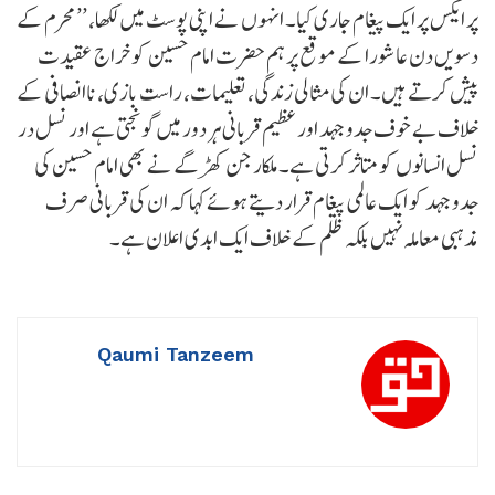
پر ایکس پر ایک پیغام جاری کیا۔ انہوں نے اپنی پوسٹ میں لکھا، ’’محرم کے
دسویں دن عاشورا کے موقع پر ہم حضرت امام حسین کو خراج عقیدت
پیش کرتے ہیں۔ ان کی مثالی زندگی، تعلیمات، راست بازی، ناانصافی کے
خلاف بے خوف جدوجہد اور عظیم قربانی ہر دور میں گونجتی ہے اور نسل در
نسل انسانوں کو متاثر کرتی ہے۔ملکارجن کھڑگے نے بھی امام حسین کی
جدوجہد کو ایک عالمی پیغام قرار دیتے ہوئے کہا کہ ان کی قربانی صرف
مذہبی معاملہ نہیں بلکہ ظلم کے خلاف ایک ابدی اعلان ہے۔
Qaumi Tanzeem