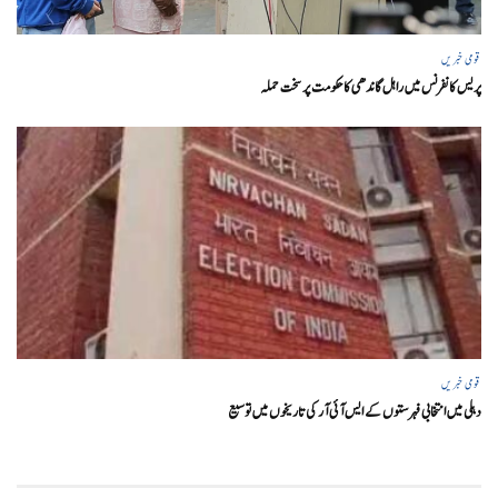
قومی خبریں
پریس کانفرنس میں راہل گاندھی کا حکومت پر سخت حملہ
قومی خبریں
دہلی میں انتخابی فہرستوں کے ایس آئی آر کی تاریخوں میں توسیع