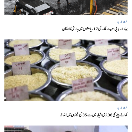
قومی خبریں
بہار اور یو پی سمیت ملک کی 17ریاستوں میں بارش کا امکان
قومی خبریں
کھانے پینے کی 36 بڑی اشیاء میں سے 35 کی قیمتوں میں اضافہ