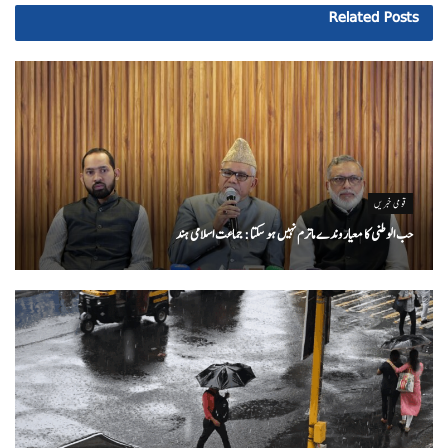
Related
Posts
قومی خبریں
حب الوطنی کا معیار وندے ماترم نہیں ہو سکتا : جماعت اسلامی ہند