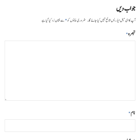
جواب دیں
*
آپ کا ای میل ایڈریس شائع نہیں کیا جائے گا۔
ضروری خانوں کو
سے نشان زد کیا گیا ہے
تبصرہ
*
نام
*