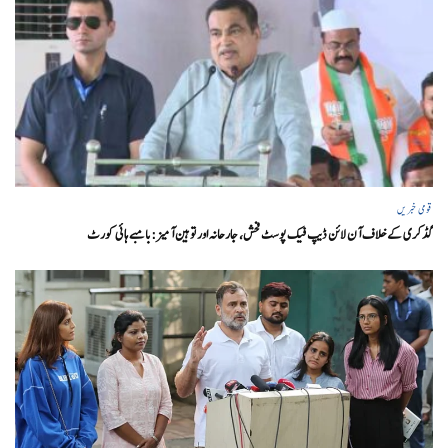
قومی خبریں
گڈکری کے خلاف آن لائن ڈیپ فیک پوسٹ فحش، جارحانہ اور توہین آمیز:بامبے ہائی کورٹ