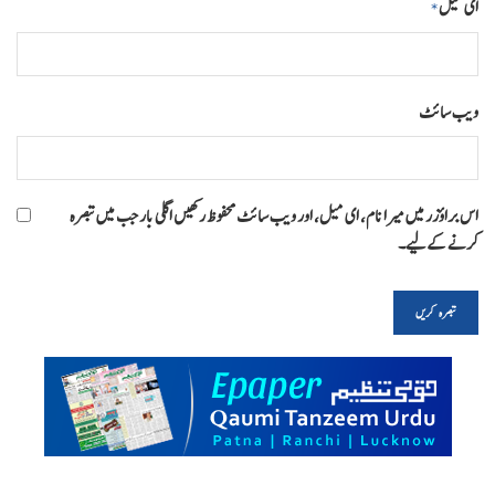
ای میل
*
ویب‌ سائٹ
اس براؤزر میں میرا نام، ای میل، اور ویب سائٹ محفوظ رکھیں اگلی بار جب میں تبصرہ
کرنے کےلیے۔