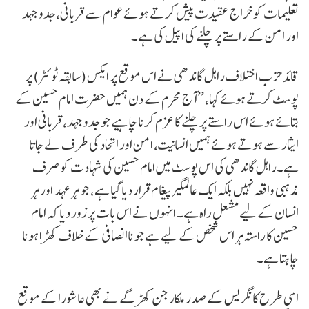
تعلیمات کو خراج عقیدت پیش کرتے ہوئے عوام سے قربانی، جدوجہد
اور امن کے راستے پر چلنے کی اپیل کی ہے۔
قائد حزب اختلاف راہل گاندھی نے اس موقع پر ایکس (سابقہ ٹوئٹر) پر
پوسٹ کرتے ہوئے کہا، ’’آج محرم کے دن ہمیں حضرت امام حسین کے
بتائے ہوئے اس راستے پر چلنے کا عزم کرنا چاہیے جو جدوجہد، قربانی اور
ایثار سے ہوتے ہوئے ہمیں انسانیت، امن اور اتحاد کی طرف لے جاتا
ہے۔راہل گاندھی کی اس پوسٹ میں امام حسین کی شہادت کو صرف
مذہبی واقعہ نہیں بلکہ ایک عالمگیر پیغام قرار دیا گیا ہے، جو ہر عہد اور ہر
انسان کے لیے مشعل راہ ہے۔ انہوں نے اس بات پر زور دیا کہ امام
حسین کا راستہ ہر اس شخص کے لیے ہے جو ناانصافی کے خلاف کھڑا ہونا
چاہتا ہے۔
اسی طرح کانگریس کے صدر ملکارجن کھڑگے نے بھی عاشورا کے موقع