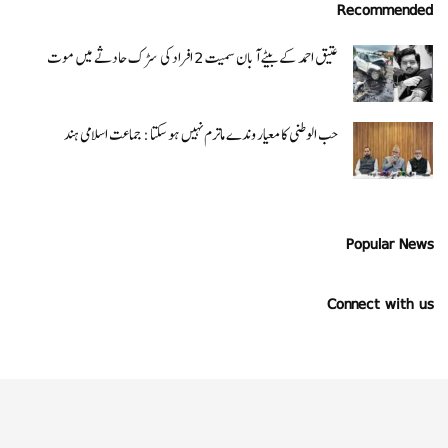
Recommended
عتیق احمد کے بیٹے آبان سمیت 2 افراد کی سڑک حادثے میں موت
حب الوطنی کا معیار وندے ماترم نہیں ہو سکتا : جماعت اسلامی ہند
Popular News
Connect with us