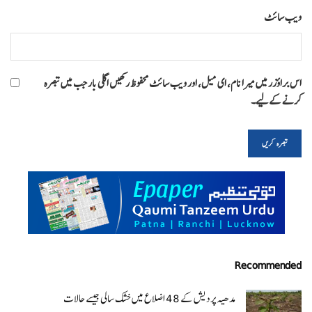
ویب‌ سائٹ
اس براؤزر میں میرا نام، ای میل، اور ویب سائٹ محفوظ رکھیں اگلی بار جب میں تبصرہ
کرنے کےلیے۔
Recommended
مدھیہ پردیش کے 48 اضلاع میں خشک سالی جیسے حالات