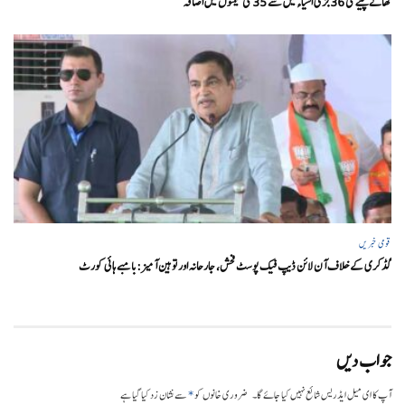
کھانے پینے کی 36 بڑی اشیاء میں سے 35 کی قیمتوں میں اضافہ
قومی خبریں
گڈکری کے خلاف آن لائن ڈیپ فیک پوسٹ فحش، جارحانہ اور توہین آمیز:بامبے ہائی کورٹ
جواب دیں
*
آپ کا ای میل ایڈریس شائع نہیں کیا جائے گا۔
ضروری خانوں کو
سے نشان زد کیا گیا ہے