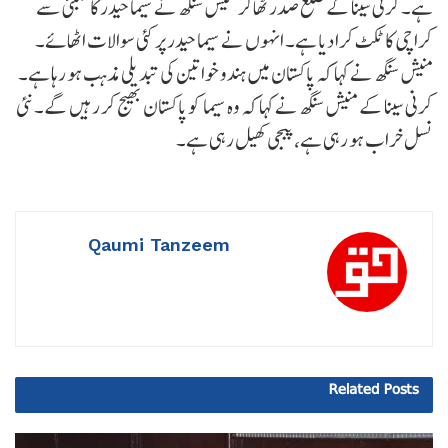
ہے۔ کرنی سینا کے ضلع صدر ٹھاکر منیش سنگھ نے سیما حیدر کا ممبئی سے
کراچی کا ٹکٹ کرا دیا ہے۔ انہوں نے سیما حیدر پر کئی سوالات اٹھائے۔
منیش سنگھ نے کہا کہ پاکستان میں ہندو خواتین کی تبدیلی مذہب ہو رہا ہے۔
کرنی سینا کے منیش سنگھ نے کہا کہ وہ سیما کو پاکستان بھیج کر رہیں گے۔ نئی
نسل خراب ہو رہی ہے، پبجی کھیل رہی ہے۔
Qaumi Tanzeem
Related
Posts