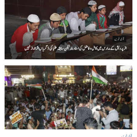
قومی خبریں
اتر پردیش کےمدارس میں کامل و فاضل کی اسناد بند لیکن سابقہ طلبا کی ڈگریا ں اثرانداز نہیں
قومی خبریں