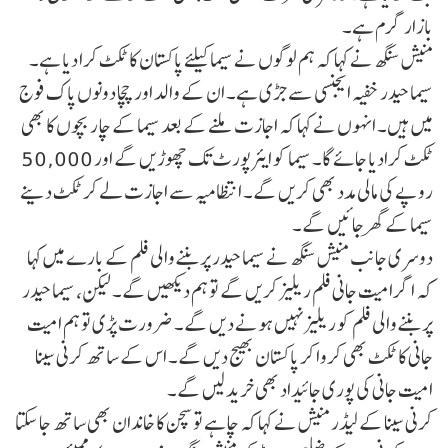
بازار گرم ہے۔
منیش سنگھ نے کہا کہ ہم لوگوں نے سیما کیلئے پاکستان کا ٹکٹ کرا دیا ہے۔
سیما حیدر خفیہ ایجنسی سے جڑی ہے۔ ان کے والد اور چچا دونوں پاک فوج
میں ہیں۔ انہوں نے کہا کہ اجازت ملنے کے بعد سیما کے چار بچوں کا بھی
ٹکٹ کرادیا جائے گا۔ سیما کو ایئرپورٹ تک چھوڑیں گے اور 50,000
روپے کی مالی مدد بھی کریں گے۔ انتظامیہ سے اجازت لے کر ٹکٹ دینے
سیما کے گھر جائیں گے۔
دوسری جانب منیش سنگھ نے سیما حیدر پر بننے والی فلم کے بارے میں کہا
کہ اگر امیت جانی فلم ریلیز کریں گے تو ہم دیکھیں گے۔ لیکن، سیما حیدر
پر بننے والی فلم کو ریلیز نہیں ہونے دیں گے۔ ضرورت پڑی تو ہم امیت
جانی کا ٹکٹ بھی کروا کر پاکستان بھیج دیں گے۔ اس کے ساتھ کرنی سینا
امیت جانی کی پوری جائیداد بھی خرید لیں گے۔
کرنی سینا کے لیڈر منیش نے کہا کہ چاہے تو سچن کا خاندان بھی ساتھ جا سکتا