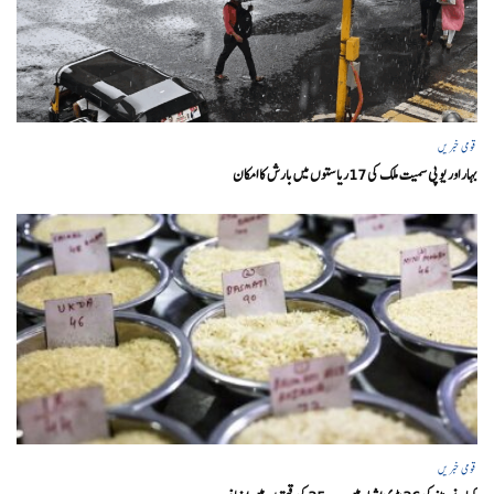
قومی خبریں
بہار اور یو پی سمیت ملک کی 17ریاستوں میں بارش کا امکان
قومی خبریں