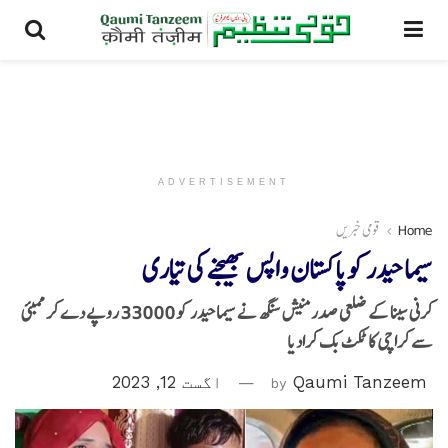
ADVERTISEMENT
Home
قومی خبریں
سیما حیدر کوپاکستان واپس بھیجنے کی تیاری
کرنی سینا کے ضلعی صدر منیش سنگھ نے سیما حیدر کو 33000 روپے دے کر ممبئی
سے کراچی کا ٹکٹ بک کرادیا
Qaumi Tanzeem
by
اگست 12, 2023