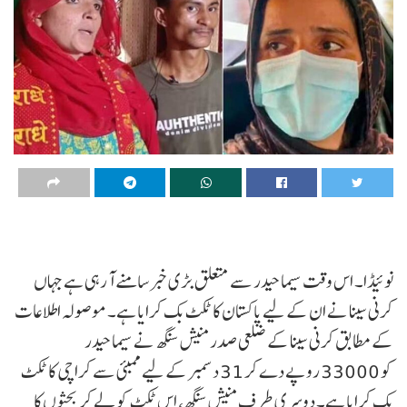
نوئیڈا۔ اس وقت سیما حیدر سے متعلق بڑی خبر سامنے آ رہی ہے جہاں
کرنی سینا نے ان کے لیے پاکستان کا ٹکٹ بک کرایا ہے۔ موصولہ اطلاعات
کے مطابق کرنی سینا کے ضلعی صدر منیش سنگھ نے سیما حیدر
کو 33000 روپے دے کر 31 دسمبر کے لیے ممبئی سے کراچی کا ٹکٹ
بک کرایا ہے۔ دوسری طرف منیش سنگھ، اس ٹکٹ کو لے کر بحثوں کا