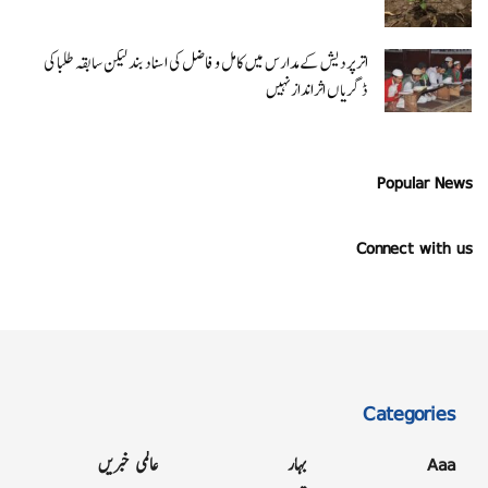
اتر پردیش کےمدارس میں کامل و فاضل کی اسناد بند لیکن سابقہ طلبا کی
ڈگریا ں اثرانداز نہیں
Popular News
Connect with us
Categories
Aaa
بہار
عالمی خبریں