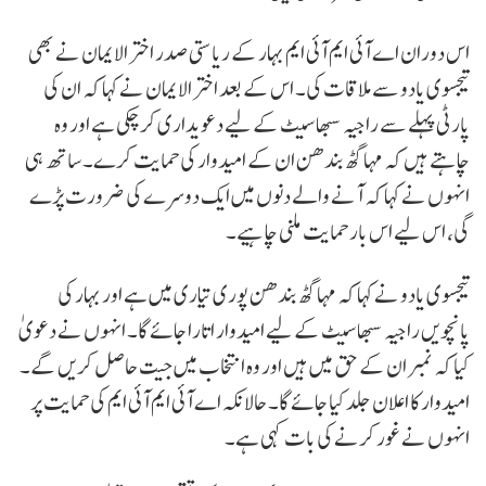
اس دوران اے آئی ایم آئی ایم بہار کے ریاستی صدر اختر الایمان نے بھی
تیجسوی یادو سے ملاقات کی۔ اس کے بعد اختر الایمان نے کہا کہ ان کی
پارٹی پہلے سے راجیہ سبھا سیٹ کے لیے دعویداری کر چکی ہے اور وہ
چاہتے ہیں کہ مہاگٹھ بندھن ان کے امیدوار کی حمایت کرے۔ ساتھ ہی
انہوں نے کہا کہ آنے والے دنوں میں ایک دوسرے کی ضرورت پڑے
گی، اس لیے اس بار حمایت ملنی چاہیے۔
تیجسوی یادو نے کہا کہ مہاگٹھ بندھن پوری تیاری میں ہے اور بہار کی
پانچویں راجیہ سبھا سیٹ کے لیے امیدوار اتارا جائے گا۔ انہوں نے دعویٰ
کیا کہ نمبر ان کے حق میں ہیں اور وہ انتخاب میں جیت حاصل کریں گے۔
امیدوار کا اعلان جلد کیا جائے گا۔ حالانکہ اے آئی ایم آئی ایم کی حمایت پر
انہوں نے غور کرنے کی بات کہی ہے۔