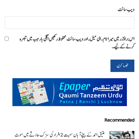
ویب‌ سائٹ
اس براؤزر میں میرا نام، ای میل، اور ویب سائٹ محفوظ رکھیں اگلی بار جب میں تبصرہ
کرنے کےلیے۔
Recommended
عتیق احمد کے بیٹے آبان سمیت 2 افراد کی سڑک حادثے میں موت