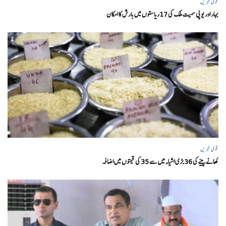
قومی خبریں
بہار اور یو پی سمیت ملک کی 17ریاستوں میں بارش کا امکان
قومی خبریں
کھانے پینے کی 36 بڑی اشیاء میں سے 35 کی قیمتوں میں اضافہ