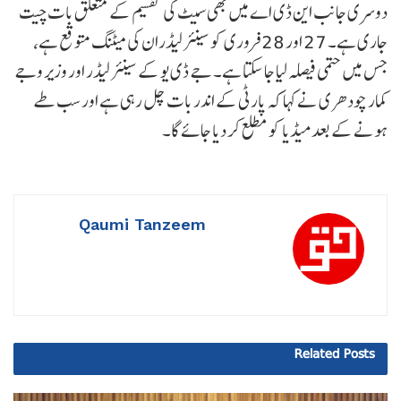
دوسری جانب این ڈی اے میں بھی سیٹ کی تقسیم کے متعلق بات چیت
جاری ہے۔ 27 اور 28 فروری کو سینئر لیڈران کی میٹنگ متوقع ہے،
جس میں حتمی فیصلہ لیا جا سکتا ہے۔ جے ڈی یو کے سینئر لیڈر اور وزیر وجے
کمار چودھری نے کہا کہ پارٹی کے اندر بات چل رہی ہے اور سب طے
ہونے کے بعد میڈیا کو مطلع کر دیا جائے گا۔
Qaumi Tanzeem
Related
Posts