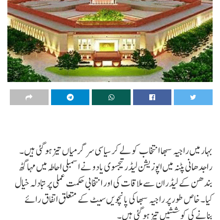
بہار میں راجیہ سبھا انتخاب کو لے کر سیاسی سرگرمیاں تیز ہو گئی ہیں۔
راجدھانی پٹنہ میں اپوزیشن لیڈر تیجسوی یادو نے اسمبلی احاطہ میں مہاگٹھ
بندھن کے لیڈران سے ملاقات کی اور انتخابی حکمت عملی پر تبادلہ خیال
کیا۔ خاص طور پر راجیہ سبھا کی پانچویں سیٹ کے متعلق اتفاق رائے
بنانے کی کوششیں تیز ہو گئی ہیں۔