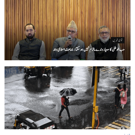
قومی خبریں
حب الوطنی کا معیار وندے ماترم نہیں ہو سکتا : جماعت اسلامی ہند