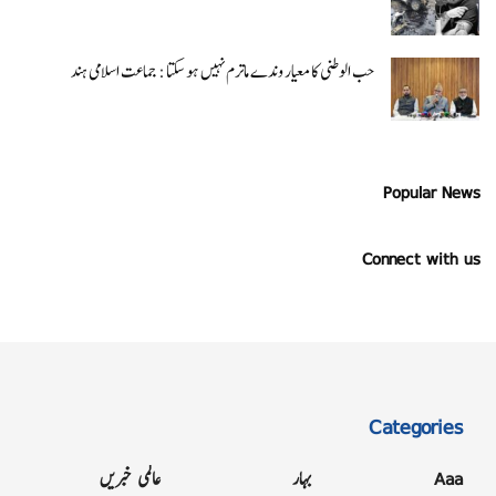
حب الوطنی کا معیار وندے ماترم نہیں ہو سکتا : جماعت اسلامی ہند
Popular News
Connect with us
Categories
Aaa
بہار
عالمی خبریں