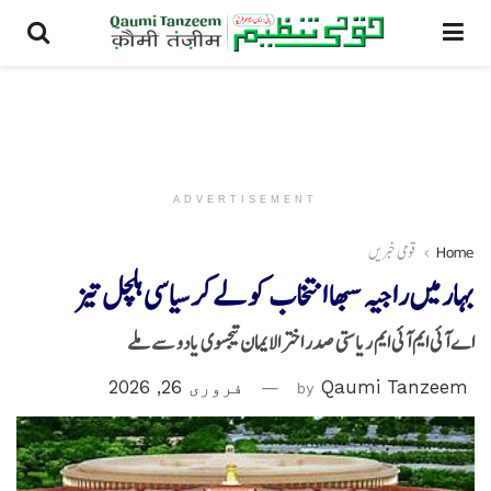
ADVERTISEMENT
Home
قومی خبریں
بہار میں راجیہ سبھا انتخاب کو لے کر سیاسی ہلچل تیز
اے آئی ایم آئی ایم ریاستی صدر اختر الایمان تیجسوی یادو سے ملے
Qaumi Tanzeem
by
فروری 26, 2026