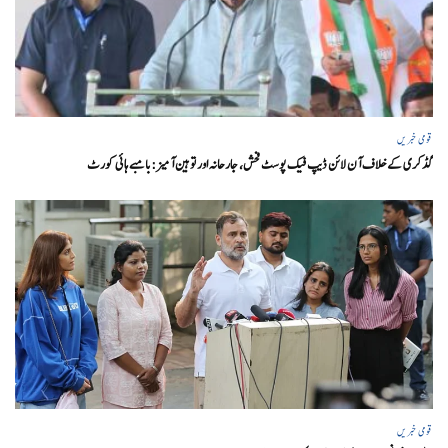
قومی خبریں
گڈکری کے خلاف آن لائن ڈیپ فیک پوسٹ فحش، جارحانہ اور توہین آمیز:بامبے ہائی کورٹ
قومی خبریں