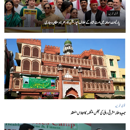
قومی خبریں
پارلیمنٹ احاطہ میں امت شاہ کے خلاف اپوزیشن کا دھرنا و مظاہرہ جاری
قومی خبریں
جمعیۃ علماء مشرقی دہلی کی مجلس منتظمہ کا اجلاس منعقد