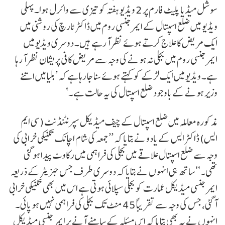
سوشل میڈیا پلیٹ فارم پر 2 ویڈیو ہفتہ کو تیزی سے وائرل ہوا۔ پہلی
ویڈیو میں ضلع اسپتال کے ایمرجنسی روم میں ڈاکٹر ٹارچ کی روشنی میں
ایک مریض کا علاج کرتے ہوئے نظر آ رہے ہیں۔ دوسری ویڈیو میں
ایمرجنسی روم میں بجلی نہ ہونے کی وجہ سے مریض کافی پریشان نظر آ رہا
ہے۔ ویڈیو میں ایک لڑکے کو کہتے ہوئے سنا جا رہا ہے کہ ’بلیا میں اتنے
وزیر ہونے کے باوجود ضلع اسپتال کی یہ حالت ہے۔‘
مذکورہ معاملہ میں ضلع اسپتال کے چیف میڈیکل سپرنٹنڈنٹ (سی ایم
ایس) ڈاکٹر ایس کے یادو نے بتایا کہ ’’جمعہ کی شام اچانک تکنیکی خرابی کی
وجہ سے ضلع اسپتال علاقے میں بجلی کی فراہمی میں رکاوٹ پیدا ہو گئی
تھی۔‘‘ ساتھ ہی انہوں نے بتایا کہ دوسری طرف جس جنریٹر کے ذریعہ
ایمرجنسی میڈیکل عمارت کو بجلی سپلائی ہوتی ہے اس میں بھی تکنیکی خرابی
آ گئی، جس کی وجہ سے تقریباً 45 منٹ تک بجلی کی فراہمی نہیں ہو پائی۔
انہوں نے یہ بھی بتایا کہ اس مسئلہ کے سامنے آنے پر ایمرجنسی میڈیکل