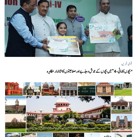
قومی خبریں
"بچوں کا ماٹی-4” میں بچوں کے جوش و جذبے اور صلاحیتوں کا شاندار مظاہرہ