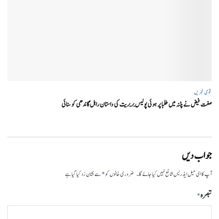
قومی خبریں
صفت فیض نے پٹنہ میں طلبا پر ہوئی پولیس بربریت کی داستان راہل گاندھی کو سنائی
جواب دیں
*
آپ کا ای میل ایڈریس شائع نہیں کیا جائے گا۔
ضروری خانوں کو
سے نشان زد کیا گیا ہے
تبصرہ
*