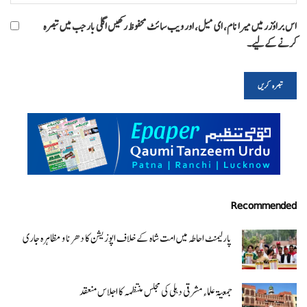
اس براؤزر میں میرا نام، ای میل، اور ویب سائٹ محفوظ رکھیں اگلی بار جب میں تبصرہ
کرنے کےلیے۔
Recommended
پارلیمنٹ احاطہ میں امت شاہ کے خلاف اپوزیشن کا دھرنا و مظاہرہ جاری
جمعیۃ علماء مشرقی دہلی کی مجلس منتظمہ کا اجلاس منعقد