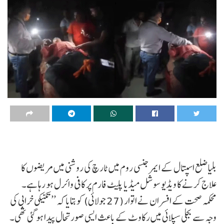
بلیا ضلع اسپتال کے ایمرجنسی روم میں ٹارچ کی روشنی میں مریضوں کا
علاج کرنے کا ویڈیو سوشل میڈیا پلیٹ فارم پر کافی وائرل ہو رہا ہے۔
محکمہ صحت کے افسران نے اتوار (27 جولائی) کو بتایا کہ ’’تکنیکی خرابی کی
وجہ سے بجلی سپلائی میں رکاوٹ کے باعث ایسی صورتحال پیدا ہو گئی تھی۔