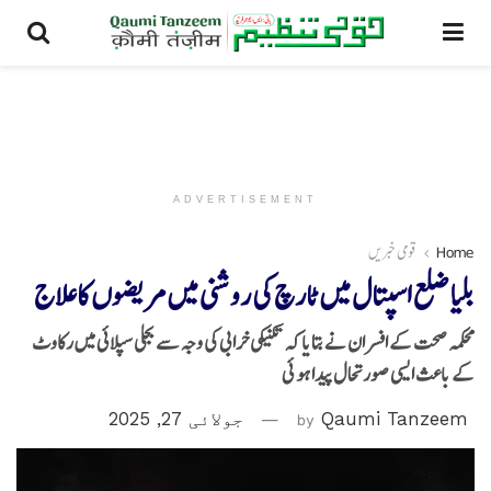
ADVERTISEMENT
Home
قومی خبریں
بلیا ضلع اسپتال میں ٹارچ کی روشنی میں مریضوں کا علاج
محکمہ صحت کے افسران نے بتایا کہ تکنیکی خرابی کی وجہ سے بجلی سپلائی میں رکاوٹ
کے باعث ایسی صورتحال پیدا ہو ئی
Qaumi Tanzeem
by
جولائی 27, 2025