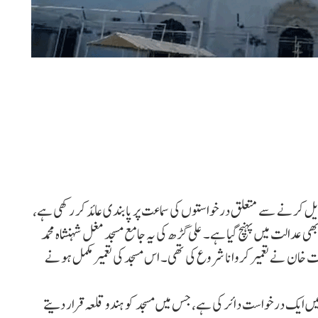
ل کرنے سے متعلق درخواستوں کی سماعت پر پابندی عائد کر رکھی ہے،
ھی عدالت میں پہنچ گیا ہے۔ علی گڑھ کی یہ جامع مسجد مغل شہنشاہ محمد
 دور میں 1724 میں گورنر ثابت خان نے تعمیر کروانا شروع کی تھی۔ اس مسجد کی تعمیر مکمل ہونے
میں ایک درخواست دائر کی ہے، جس میں مسجد کو ہندو قلعہ قرار دیتے