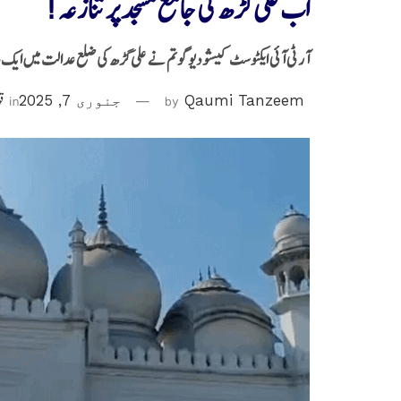
اب علی گڑھ کی جامع مسجد پر تنازعہ!
آر ٹی آئی ایکٹوسٹ کیشو دیو گوتم نے علی گڑھ کی ضلع عدالت میں ایک 
Qaumi Tanzeem
by
جنوری 7, 2025
in
قو