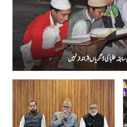
بقہ طلبا کی ڈگریا ں اثرانداز نہیں