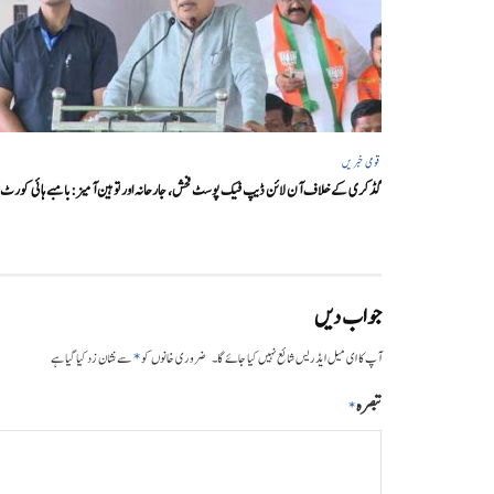
قومی خبریں
گڈکری کے خلاف آن لائن ڈیپ فیک پوسٹ فحش، جارحانہ اور توہین آمیز:بامبے ہائی کورٹ
جواب دیں
*
آپ کا ای میل ایڈریس شائع نہیں کیا جائے گا۔
ضروری خانوں کو
سے نشان زد کیا گیا ہے
تبصرہ
*