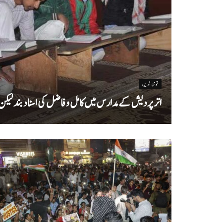
قومی خبریں
اتر پردیش کےمدارس میں کامل و فاضل کی اسناد بند لیکن سا