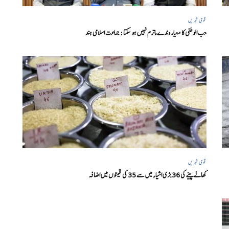
قومی خبریں
حب الوطنی کا معیار وندے ماترم نہیں ہو سکتا : جماعت اسلامی ہند
قومی خبریں
کھانے پینے کی 36 بڑی اشیاء میں سے 35 کی قیمتوں میں اضافہ