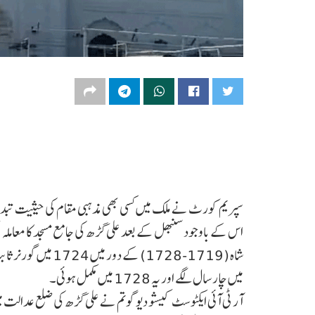
سپریم کورٹ نے ملک میں کسی بھی مذہبی مقام کی حیثیت تبدی
اس کے باوجود سنبھل کے بعد علی گڑھ کی جامع مسجد کا معاملہ ب
شاہ (1719-1728) کے
میں چار سال لگے اور یہ 1728 میں مکمل ہوئی۔
آر ٹی آئی ایکٹوسٹ کیشو دیو گوتم نے علی گڑھ کی ضلع عدالت 