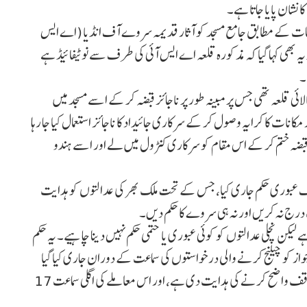
 نشان پایا جاتا ہے۔
ومات کے مطابق جامع مسجد کو آثار قدیمہ سروے آف انڈیا (اے ایس
د یہ بھی کہا گیا کہ مذکورہ قلعہ اے ایس آئی کی طرف سے نوٹیفائیڈ ہے
۔
ائی قلعہ تھی جس پر مبینہ طور پر ناجائز قبضہ کر کے اسے مسجد میں
کانات کا کرایہ وصول کر کے سرکاری جائیداد کا ناجائز استعمال کیا جا رہا
بضہ ختم کر کے اس مقام کو سرکاری کنٹرول میں لے اور اسے ہندو
ے کہ سپریم کورٹ نے 12 دسمبر 2024 کو ایک عبوری حکم جاری کیا، جس کے تحت ملک بھر کی عدالتوں کو ہدایت
درج نہ کریں اور نہ ہی سروے کا حکم دیں۔
لیکن نچلی عدالتوں کو کوئی عبوری یا حتمی حکم نہیں دینا چاہیے۔ یہ حکم
صی دفعات) ایکٹ 1991 کے آئینی جواز کو چیلنج کرنے والی درخواستوں کی سماعت کے دوران جاری کیا گیا
تھا۔ عدالت نے مرکزی حکومت کو چار ہفتوں کے اندر اپنا موقف واضح کرنے کی ہدایت دی ہے، اور اس معاملے کی اگلی سماعت 17