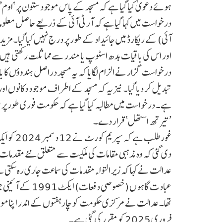
ہوئے دعویٰ کیا گیا ہے کہ مسجد کے پاس موجود ستون پر ‘اوم’ کا
درخواست میں کہا گیا ہے کہ آر ٹی آئی کے ذریعے حاصل معل
آئی) کے ریکارڈ میں جائیداد کے طور پر درج نہیں کیا گیا۔ مزی
اور اس کی باقیات بدھ اسٹوپ یا مندر سے مماثلت رکھتی ہیں
درخواست گزار نے الزام لگایا کہ یہ مسجد دراصل ہندوؤں کا بال
تبدیل کر دیا گیا۔ نیز یہ کہ مسجد کے اطراف موجود دکانوں اور م
ہے۔ درخواست میں مطالبہ کیا گیا ہے کہ حکومت فوری طور پر ق
’تیرتھ استھل‘ قرار دے۔
غورطلب ہ
دی گئی کہ وہ مذہبی مقامات کی ملکیت سے متعلق نئے مقدمات 
عدالت نے کہا کہ زیر التواء مقدمات کی سماعت جاری رہ سکتی ہے 
عبادت گاہوں (خصو
فروری 2025کو مقرر کی گئی ہے۔