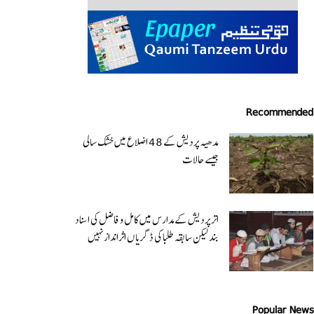
Recommended
مدھیہ پردیش کے 48 اضلاع میں خشک سالی
جیسے حالات
اتر پردیش کےمدارس میں کامل و فاضل کی اسناد
بند لیکن سابقہ طلبا کی ڈگریا ں اثرانداز نہیں
Popular News