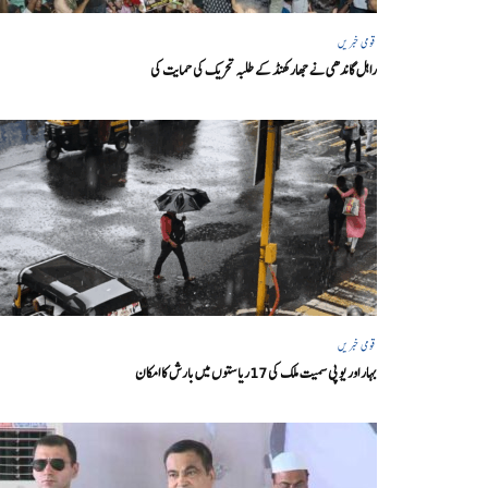
قومی خبریں
راہل گاندھی نے جھارکھنڈ کے طلبہ تحریک کی حمایت کی
قومی خبریں
بہار اور یو پی سمیت ملک کی 17ریاستوں میں بارش کا امکان