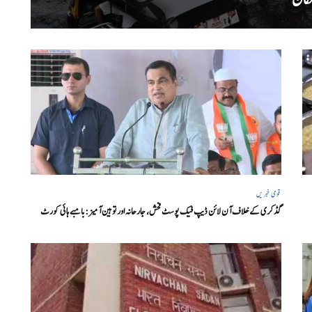
قومی خبریں
گڈکری کے خلاف آن لائن ڈیپ فیک پوسٹ فحش، جارحانہ اور توہین آمیز:بامبے ہائی کورٹ