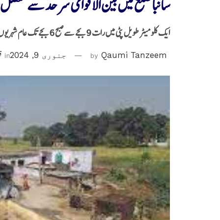
سانباضلع میں بین الاقوامی سرحد سے متصل ع
ایک کلو میٹر طویل پٹی میں رات 9 بجے سے صبح 6 بجے تک عام شہریوں کی آمدورفت پر پابندی
Qaumi Tanzeem
by
جنوری 9, 2024
in
ق