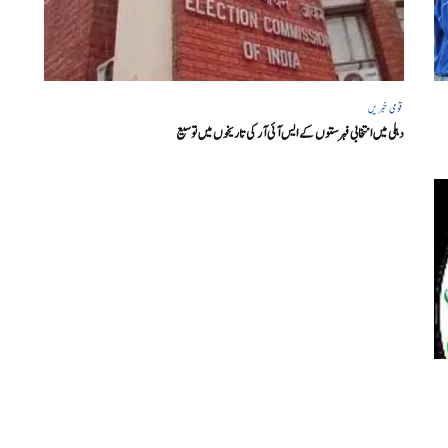
قومی خبریں
دہلی میں انتخابی فہرستوں کے ایس آئی آر کی تاریخوں میں توسیع