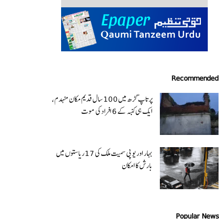
Recommended
پرتاپ گڑھ میں 100 سال قدیم مکان منہدم،
ایک ہی کنبہ کے 6 افراد کی موت
بہار اور یو پی سمیت ملک کی 17ریاستوں میں
بارش کا امکان
Popular News