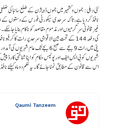
نئی دہلی : جموں وکشمیر میں جموں ڈویژن کے ضلع سانبا کی ضلع
نافذ کردیا ہے، تاکہ سرحدی سیکورٹی فورس کے دستوں کے علاقے
غیرقانونی سرگرمیوں اور مذموم مقاصد کو ناکام بنایا جاسکے
کی دفعہ 144 کے تحت بین الاقوامی سرحد پر رات کا کر
پٹی میں رات 9 بجے سے صبح 6 بجے تک 
شہریوں کو بی ایس ایف اور پولیس حکام کو اپنا شناختی کارڈ پیش ک
اس سے قانون کے مطابق نمٹا جائے گا۔ یہ حکم دو ماہ کیلئے نافذ
Qaumi Tanzeem