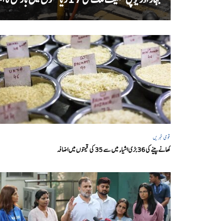
قومی خبریں
کھانے پینے کی 36 بڑی اشیاء میں سے 35 کی قیمتوں میں اضافہ