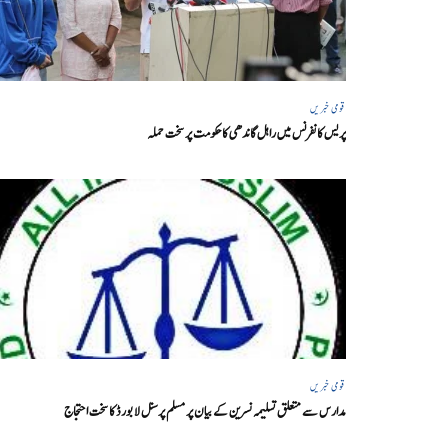
قومی خبریں
پریس کانفرنس میں راہل گاندھی کا حکومت پر سخت حملہ
قومی خبریں
مدارس سے متعلق تسلیمہ نسرین کے بیان پر مسلم پرسنل لا بورڈ کا سخت احتجاج