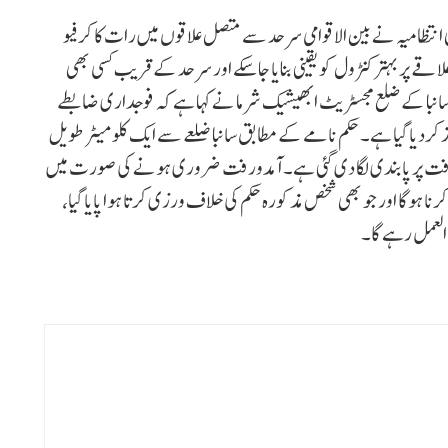
ی انتظامیہ نے بین الاقوامی سرحد سے متصل علاقوں میں رات کا کرفیو
 پر بہتر کنٹرول کو یقینی بنایا جاسکے اور سرحد کے قریب کسی بھی
۔ سانبا کے ضلع مجسٹریٹ ابھیشیک شرما نے کہا ہے کہ فوجداری ضابطے
فیو نافذ کردیا گیا ہے۔ حکم نامے کے مطابق سانبا ضلعے سے ایک کلو میٹر طویل
عام شہریوں کی آمدورفت پر پابندی لگا دی گئی ہے۔ آمدورفت ضروری ہونے کی صورت میں
رنا ہوگا اور جو بھی شخص مذکورہ حکم کی خلاف ورزی کرتا ہوا پایا گیا،
 العمل رہے گا۔