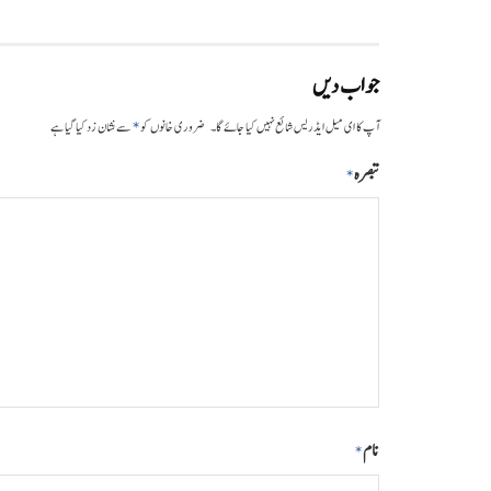
جواب دیں
*
آپ کا ای میل ایڈریس شائع نہیں کیا جائے گا۔
ضروری خانوں کو
سے نشان زد کیا گیا ہے
تبصرہ
*
نام
*