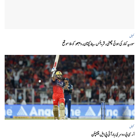
کھیل
سوریہ کمار کی ہوئی چھٹی، شریئس بنے کپتان، ویبھو کو ملا موقع
کھیل
آر سی بی دوسری بار آئی پی ایل چیمپئن