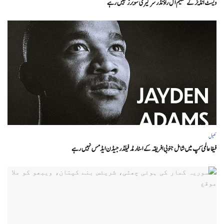
ویسٹ انڈیز کے عظیم آل راؤنڈر سر گیری سوبرز نہیں رہے
کھیل
فیفا عالمی کپ میں شامل جنوبی افریقہ کے اسٹار مڈ فیلڈر جیڈن ایڈمس نہیں رہے