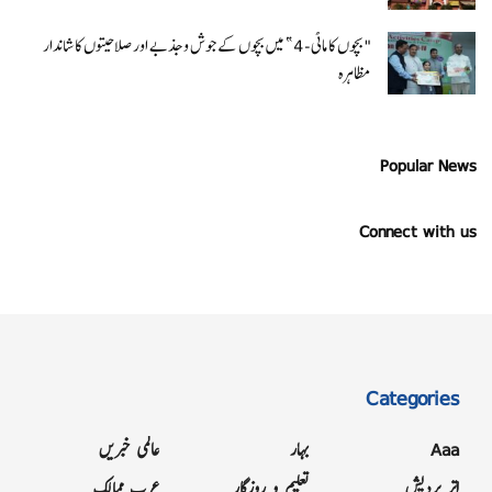
"بچوں کا ماٹی-4” میں بچوں کے جوش و جذبے اور صلاحیتوں کا شاندار
مظاہرہ
Popular News
Connect with us
Categories
Aaa
بہار
عالمی خبریں
اتر پردیش
تعلیم و روزگار
عرب ممالک