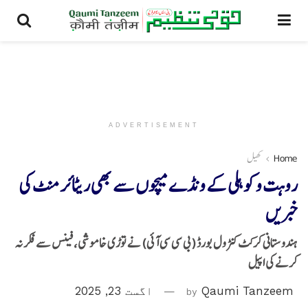
ADVERTISEMENT
Home
کھیل
روہت وکوہلی کے ونڈے میچوں سے بھی ریٹائرمنٹ کی
خبریں
ہندوستانی کرکٹ کنٹرول بورڈ (بی سی سی آئی) نے توڑی خاموشی، فینس سے فکر نہ
کرنے کی اپیل
Qaumi Tanzeem
by
اگست 23, 2025