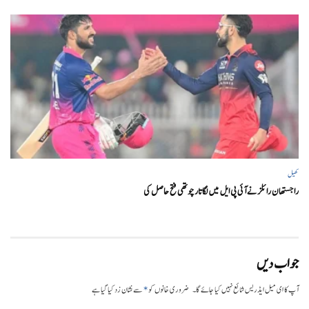
کھیل
راجستھان رائلز نے آئی پی ایل میں لگاتار چوتھی فتح حاصل کی
جواب دیں
*
آپ کا ای میل ایڈریس شائع نہیں کیا جائے گا۔
ضروری خانوں کو
سے نشان زد کیا گیا ہے