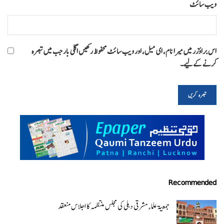
ویب‌ سائٹ
اس براؤزر میں میرا نام، ای میل، اور ویب سائٹ محفوظ رکھیں اگلی بار جب میں تبصرہ
کرنے کےلیے۔
Recommended
جمعیۃ علماء مشرقی دہلی کی مجلس منتظمہ کا اجلاس منعقد