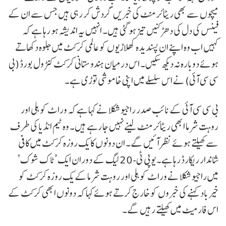
میچوں سے بھی ریٹائرمنٹ کی خبریں گردش کر رہی ہیں جس سے ان کے
فینس کی دل کی دھڑکنیں تیز ہو گئی ہیں۔ انہیں یہ اندیشہ ہو رہا ہے کہ
کہیں اب وہ اپنے ان پسندیدہ کھلاڑیوں کو عالمی کرکٹ میں جلوہ دکھاتے
ہوئے دوبارہ نہ دیکھ سکیں۔ اس درمیان ہندوستانی کرکٹ کنٹرول بورڈ (بی
سی سی آئی) نے اس سلسلے میں اپنی خاموشی توڑی ہے۔
بی سی سی آئی کے نائب صدر راجیو شکلا نے کہا ہے کہ وراٹ کوہلی اور
روہت شرما ابھی ریٹائرمنٹ لینے نہیں جا رہے ہیں۔ وہ ٹیم انڈیا کی طرف
سے کھیلتے ہوئے نظر آئیں گے۔ ان دونوں کا یک روزہ کرکٹ میں کافی
شاندار ریکارڈ رہا ہے۔ یوپی ٹی-20 لیگ کے دوران ایک ’ٹاک شوک‘
میں راجیو شکلا نے وراٹ کوہلی اور روہت شرما کے یک روزہ کرکٹ کو
خیرباد کہنے کی خبروں کو خارج کرتے ہوئے کہا کہ دونوں ابھی کرکٹ کے
اس فارمیٹ میں کھیلتے رہیں گے۔