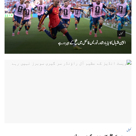
کھیل
اسپین فٹبال کا نیا بادشاہ ، ٹوریس فائنل میں فتح کے ہیرو رہے
کھیل