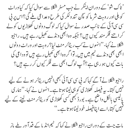
’ٹاک شو‘ کے دوران اینکر نے جب مسٹر شکلا سے سوال کیا کہ کیا وراٹ
کوہلی اور روہت شرما کو سچن تندولکر کی طرح وعداعی ملے گی؟ اس پر بی
سی سی آئی کے نائب صدر نے سوال کیا کہ لوگ دونوں کھلاڑیوں کو لے
کر اتنے فکرمند کیوں ہیں؟ جبکہ وہ ابھی ونڈے کھیل رہے ہیں۔ راجیو
شکلا نے کہا- ’’انہوں نے کب ریٹائرمنٹ لیا؟ روہت اور وراٹ دونوں
ابھی بھی ونڈے ٹیم میں ہیں، تو اگر وہ ابھی کھیل رہے ہیں تو وداعی کی
بات کیوں ہو رہی ہے؟ آپ لوگ ابھی سے فکر کیوں کر رہے ہیں؟
راجیو شکلا نے آگے کہا کہ بی سی سی آئی کبھی انہیں ریٹائر ہونے کے لیے
نہیں کہتا۔ یہ فیصلہ کھلاڑی کو ہی لینا ہوتا ہے۔ انہوں نے کہا- ’’ہماری
پالیسی بالکل واضح ہے۔ بورڈ کبھی کسی کھلاڑی کو ریٹائرمنٹ لینے کے لیے
نہیں کہتا، اسے اپنا فیصلہ خود لینا ہوتا ہے۔‘‘
بات چیت کے دوران راجیو شکلا نے کہا کہ ٹیم انڈیا کے قد آور بلے باز