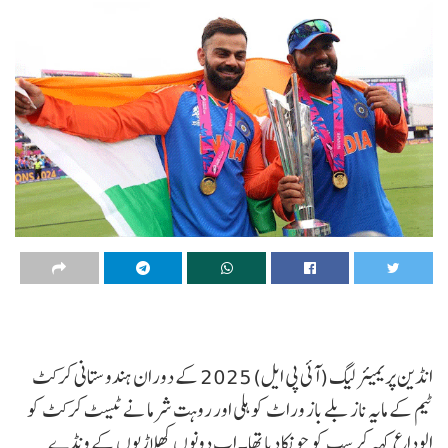
انڈین پریمیئر لیگ (آئی پی ایل) 2025 کے دوران ہندوستانی کرکٹ
ٹیم کے مایہ ناز بلے باز وراٹ کوہلی اور روہت شرما نے ٹیسٹ کرکٹ کو
الوداع کہہ کر سب کو چونکا دیا تھا۔ اب دونوں کھلاڑیوں کے ونڈے