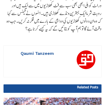
وراٹ کوہلی ابھی بھی سب سے فٹ کھلاڑیوں میں سے ایک ہیں اور
روہت شرما ایک بہترین ونڈے کھلاڑی ہیں۔ انہوں نے فینس سے کہا
کہ وہ ان دونوں کھلاڑیوں کی وداعی کے بارے میں فکر نہ کریں۔ جب وہ
وقت آئے گا تو ہم آپ کو بتائیں گے کہ یہ کیسے کرنا ہے؟
Qaumi Tanzeem
Related
Posts