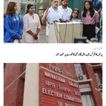
قومی خبریں
پریس کانفرنس میں راہل گاندھی کا حکومت پر سخت حملہ