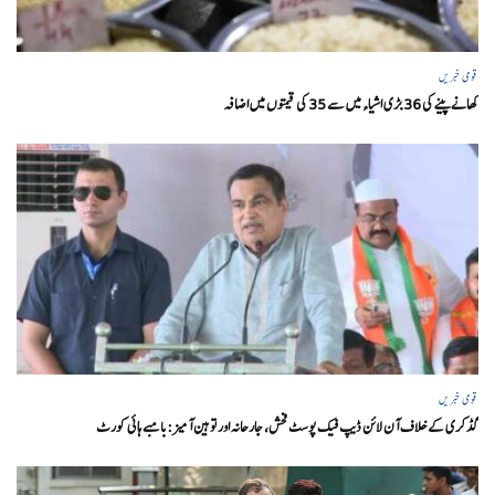
قومی خبریں
کھانے پینے کی 36 بڑی اشیاء میں سے 35 کی قیمتوں میں اضافہ
قومی خبریں
گڈکری کے خلاف آن لائن ڈیپ فیک پوسٹ فحش، جارحانہ اور توہین آمیز:بامبے ہائی کورٹ