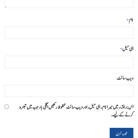
نام
*
ای میل
*
ویب‌ سائٹ
اس براؤزر میں میرا نام، ای میل، اور ویب سائٹ محفوظ رکھیں اگلی بار جب میں تبصرہ
کرنے کےلیے۔