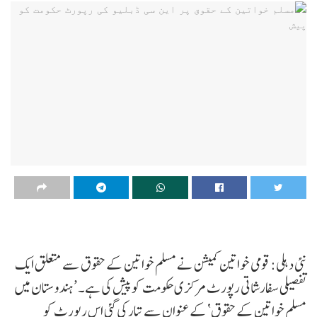
نئی دہلی: قومی خواتین کمیشن نے مسلم خواتین کے حقوق سے متعلق ایک
تفصیلی سفارشاتی رپورٹ مرکزی حکومت کو پیش کی ہے۔ ’ہندوستان میں
مسلم خواتین کے حقوق‘ کے عنوان سے تیار کی گئی اس رپورٹ کو