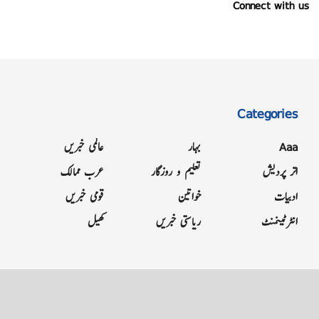
Connect with us
Categories
Aaa
بہار
عالمی خبریں
اتر پردیش
تعلیم و روزگار
عرب ممالک
ادبیات
خواتین
قومی خبریں
انٹرٹینمنٹ
ریاستی خبریں
کھیل
Grievance
Terms & Conditions
Advertise
About
Contact
Letter to Editor