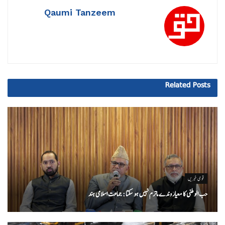
Qaumi Tanzeem
Related
Posts
قومی خبریں
حب الوطنی کا معیار وندے ماترم نہیں ہو سکتا : جماعت اسلامی ہند