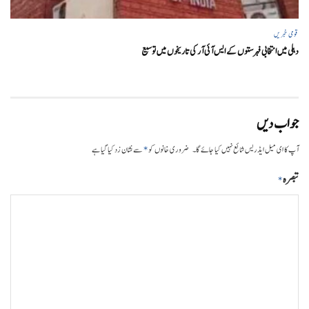
قومی خبریں
دہلی میں انتخابی فہرستوں کے ایس آئی آر کی تاریخوں میں توسیع
جواب دیں
*
آپ کا ای میل ایڈریس شائع نہیں کیا جائے گا۔
ضروری خانوں کو
سے نشان زد کیا گیا ہے
تبصرہ
*