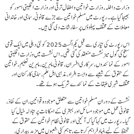
وزارت داخلہ، وزارت خواتین و اطفال ترقی اور وزارت اقلیتی امور کو
بھیجا گیا ہے۔ رپورٹ میں مسلم خواتین سے جڑے قانونی، سماجی اور خاندانی
معاملات کے مختلف پہلوؤں پر سفارشات دی گئی ہیں۔
اس رپورٹ کی تیاری سے قبل یکم اگست 2025 کو نئی دہلی میں ایک قومی
سطح کی گول میز نشست منعقد کی گئی تھی۔ اس نشست میں وزارت اقلیتی
امور کے نمائندوں، سرکاری افسران، قانونی ماہرین، ماہرین تعلیم، خواتین
کے حقوق کے شعبے سے وابستہ افراد، مذہبی اہل علم، سماجی کارکنان اور
مختلف شہری طبقات کے نمائندے شریک ہوئے تھے۔
نشست کے دوران مسلم خواتین سے متعلق موجودہ قوانین، ان کے نفاذ،
قانونی عمل میں موجود مسائل اور بہتری کے امکانات پر تبادلہ خیال کیا
گیا۔ رپورٹ میں کہا گیا کہ آئینی اور قانونی نظام خواتین کے حقوق کے
تحفظ کے لیے بنیاد فراہم کرتا ہے، تاہم کئی شعبوں میں مزید بیداری،