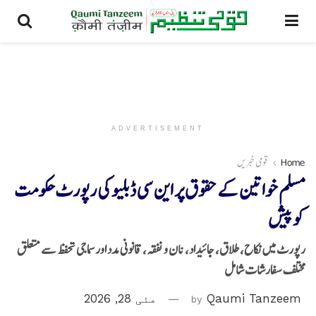
ADVERTISEMENT
Home
قومی خبریں
مسلم خواتین کے حقوق پر این سی ڈبلیو کی رپورٹ حکومت
کو پیش
رپورٹ میں نکاح، طلاق، جائیداد، نان و نفقہ، قانونی مدد اور سماجی تحفظ سے متعلق
مختلف سفارشات شامل
Qaumi Tanzeem
by
مئی 28, 2026