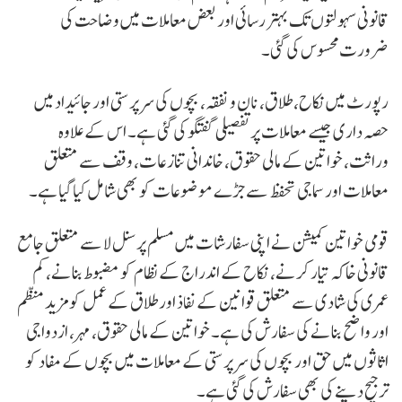
قانونی سہولتوں تک بہتر رسائی اور بعض معاملات میں وضاحت کی
ضرورت محسوس کی گئی۔
رپورٹ میں نکاح، طلاق، نان و نفقہ، بچوں کی سرپرستی اور جائیداد میں
حصہ داری جیسے معاملات پر تفصیلی گفتگو کی گئی ہے۔ اس کے علاوہ
وراثت، خواتین کے مالی حقوق، خاندانی تنازعات، وقف سے متعلق
معاملات اور سماجی تحفظ سے جڑے موضوعات کو بھی شامل کیا گیا ہے۔
قومی خواتین کمیشن نے اپنی سفارشات میں مسلم پرسنل لا سے متعلق جامع
قانونی خاکہ تیار کرنے، نکاح کے اندراج کے نظام کو مضبوط بنانے، کم
عمری کی شادی سے متعلق قوانین کے نفاذ اور طلاق کے عمل کو مزید منظم
اور واضح بنانے کی سفارش کی ہے۔ خواتین کے مالی حقوق، مہر، ازدواجی
اثاثوں میں حق اور بچوں کی سرپرستی کے معاملات میں بچوں کے مفاد کو
ترجیح دینے کی بھی سفارش کی گئی ہے۔