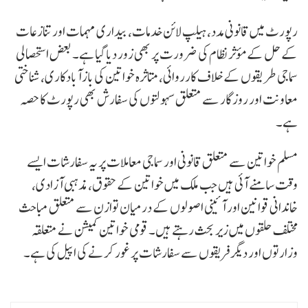
رپورٹ میں قانونی مدد، ہیلپ لائن خدمات، بیداری مہمات اور تنازعات
کے حل کے مؤثر نظام کی ضرورت پر بھی زور دیا گیا ہے۔ بعض استحصالی
سماجی طریقوں کے خلاف کارروائی، متاثرہ خواتین کی بازآبادکاری، شناختی
معاونت اور روزگار سے متعلق سہولتوں کی سفارش بھی رپورٹ کا حصہ
ہے۔
مسلم خواتین سے متعلق قانونی اور سماجی معاملات پر یہ سفارشات ایسے
وقت سامنے آئی ہیں جب ملک میں خواتین کے حقوق، مذہبی آزادی،
خاندانی قوانین اور آئینی اصولوں کے درمیان توازن سے متعلق مباحث
مختلف حلقوں میں زیر بحث رہتے ہیں۔ قومی خواتین کمیشن نے متعلقہ
وزارتوں اور دیگر فریقوں سے سفارشات پر غور کرنے کی اپیل کی ہے۔