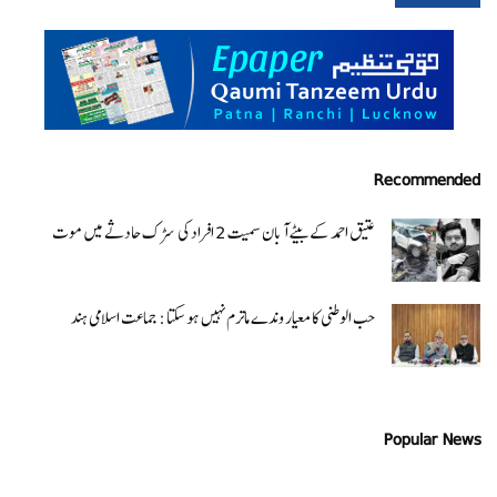
Recommended
عتیق احمد کے بیٹے آبان سمیت 2 افراد کی سڑک حادثے میں موت
حب الوطنی کا معیار وندے ماترم نہیں ہو سکتا : جماعت اسلامی ہند
Popular News