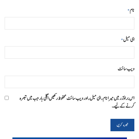
نام
*
ای میل
*
ویب‌ سائٹ
اس براؤزر میں میرا نام، ای میل، اور ویب سائٹ محفوظ رکھیں اگلی بار جب میں تبصرہ
کرنے کےلیے۔