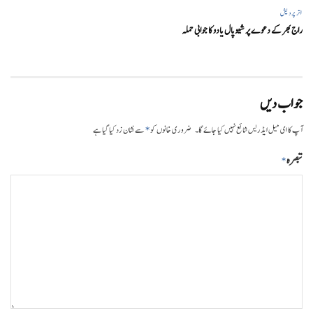
اتر پردیش
راج بھر کے دعوے پر شیوپال یادو کا جوابی حملہ
جواب دیں
*
آپ کا ای میل ایڈریس شائع نہیں کیا جائے گا۔
ضروری خانوں کو
سے نشان زد کیا گیا ہے
تبصرہ
*