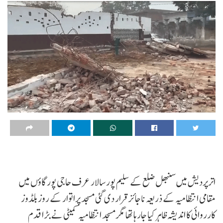
اترپردیش میں سنبھل ضلع کے سلیم پور سالار عرف حاجی پور گاؤں میں
مقامی انتظامیہ کے ذریعہ ناجائز قرار دی گئی مسجد پراتوار کے روز بلڈوز
کارروائی کا اندیشہ ظاہر کیا جارہا تھا مگرمسجد انتظامیہ کمیٹی نے بڑا قدم