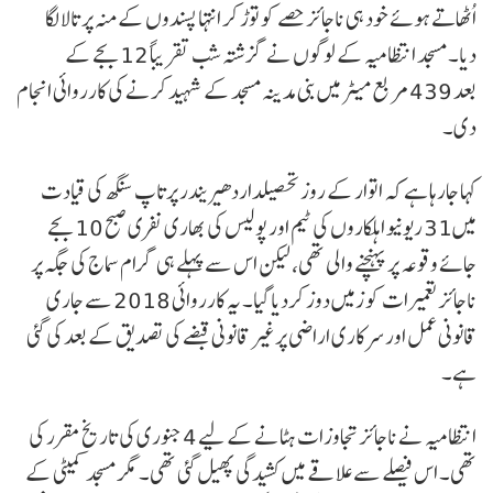
اُٹھاتے ہوئے خود ہی ناجائز حصے کو توڑ کر انتہا پسندوں کے منہ پر تالا لگا
دیا۔ مسجد انتظامیہ کے لوگوں نے گزشتہ شب تقریباً 12 بجے کے
بعد 439 مربع میٹر میں بنی مدینہ مسجد کے شہید کرنے کی کارروائی انجام
دی۔
کہا جارہا ہے کہ اتوار کے روز تحصیلداردھیریندر پرتاپ سنگھ کی قیادت
میں31 ریونیو اہلکاروں کی ٹیم اور پولیس کی بھاری نفری صبح 10 بجے
جائے وقوعہ پر پہنچنے والی تھی، لیکن اس سے پہلے ہی گرام سماج کی جگہ پر
ناجائز تعمیرات کو زمیں دوز کردیا گیا۔ یہ کارروائی 2018 سے جاری
قانونی عمل اور سرکاری اراضی پرغیر قانونی قبضے کی تصدیق کے بعد کی گئی
ہے۔
انتظامیہ نے ناجائز تجاوزات ہٹانے کے لیے 4 جنوری کی تاریخ مقرر کی
تھی۔ اس فیصلے سے علاقے میں کشیدگی پھیل گئی تھی۔ مگر مسجد کمیٹی کے