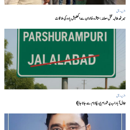
اتر پردیش
میرٹھ طالبہ قتل معاملہ: متاثرہ خاندان سے اکھلیش یادوکی ملاقات
اتر پردیش
جلال آباد اب پرشورام پوریکا نام سے جانا جائیگا