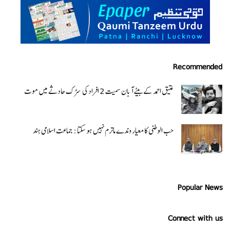
Recommended
عتیق احمد کے بیٹے آبان سمیت 2 افراد کی سڑک حادثے میں موت
حب الوطنی کا معیار وندے ماترم نہیں ہو سکتا : جماعت اسلامی ہند
Popular News
Connect with us