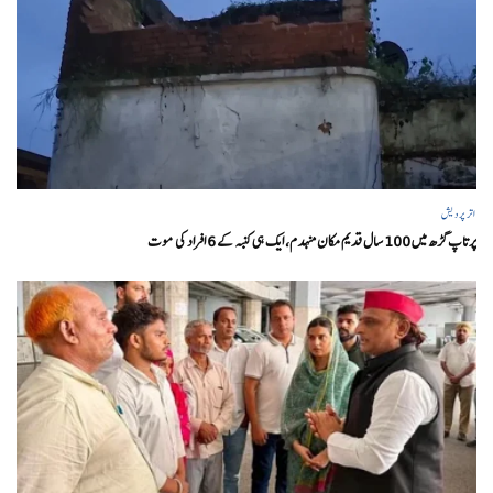
اتر پردیش
پرتاپ گڑھ میں 100 سال قدیم مکان منہدم، ایک ہی کنبہ کے 6 افراد کی موت