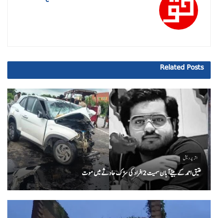
Related
Posts
اتر پردیش
عتیق احمد کے بیٹے آبان سمیت 2 افراد کی سڑک حادثے میں موت