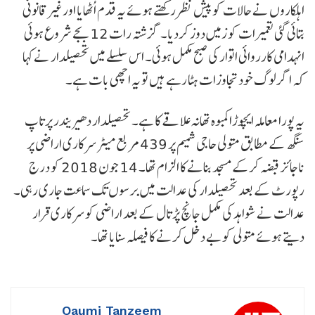
اہلکاروں نے حالات کو پیش نظر رکھتے ہوئے یہ قدم اُٹھایا اورغیرقانونی
بتائی گئی تعمیرات کو زمیں دوز کردیا۔ گزشتہ رات 12 بجے شروع ہوئی
انہدامی کارروائی اتوار کی صبح مکمل ہوئی۔ اس سلسلے میں تحصیلدار نے کہا
کہ اگر لوگ خود تجاوزات ہٹا رہے ہیں تو یہ اچھی بات ہے۔
یہ پورا معاملہ ایچوڑا کمبوہ تھانہ علاقے کا ہے۔ تحصیلدار دھیریندر پرتاپ
سنگھ کے مطابق متولی حاجی شمیم ​​پر 439 مربع میٹر سرکاری اراضی پر
ناجائز قبضہ کرکے مسجد بنانے کا الزام تھا۔ 14 جون 2018 کو درج
رپورٹ کے بعد تحصیلدار کی عدالت میں برسوں تک سماعت جاری رہی۔
عدالت نے شواہد کی مکمل جانچ پڑتال کے بعد اراضی کو سرکاری قرار
دیتے ہوئے متولی کو بے دخل کرنے کا فیصلہ سنایا تھا۔
Qaumi Tanzeem