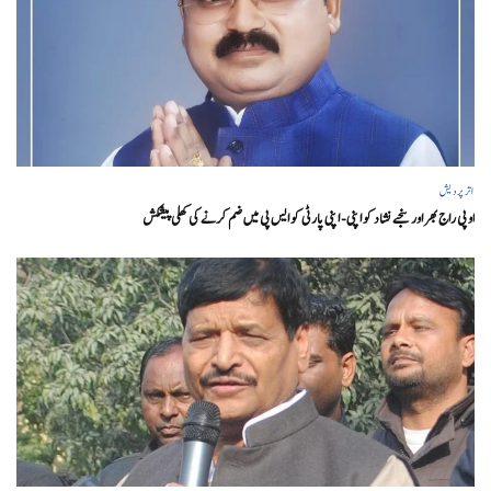
اتر پردیش
او پی راج بھر اور سنجے نشاد کو اپنی- اپنی پارٹی کو ایس پی میں ضم کرنے کی کھلی پیشکش