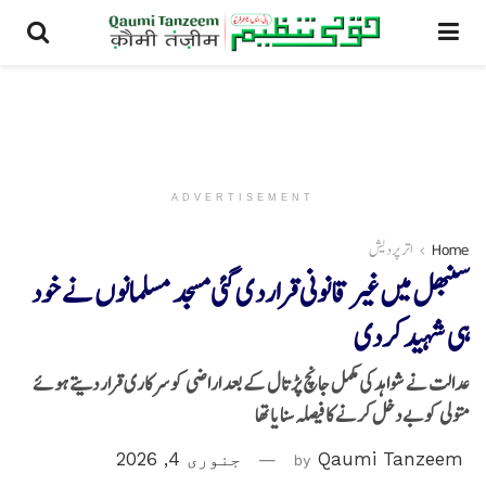
ADVERTISEMENT
Home
اتر پردیش
سنبھل میں غیر قانونی قرارد ی گئی مسجد مسلمانوں نے خود
ہی شہید کردی
عدالت نے شواہد کی مکمل جانچ پڑتال کے بعد اراضی کو سرکاری قرار دیتے ہوئے
متولی کو بے دخل کرنے کا فیصلہ سنایا تھا
Qaumi Tanzeem
by
جنوری 4, 2026