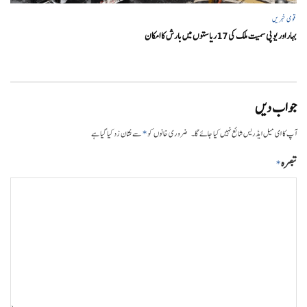
قومی خبریں
بہار اور یو پی سمیت ملک کی 17ریاستوں میں بارش کا امکان
جواب دیں
*
آپ کا ای میل ایڈریس شائع نہیں کیا جائے گا۔
ضروری خانوں کو
سے نشان زد کیا گیا ہے
تبصرہ
*