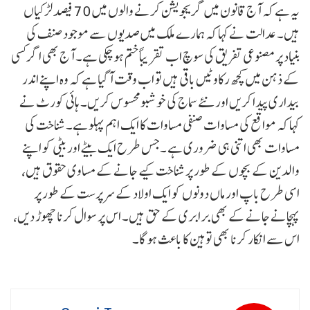
یہ ہے کہ آج قانون میں گریجویشن کرنے والوں میں 70 فیصد لڑکیاں
ہیں۔ عدالت نے کہا کہ ہمارے ملک میں صدیوں سے موجود صنف کی
بنیاد پر مصنوعی تفریق کی سوچ اب تقریباً ختم ہو چکی ہے۔ آج بھی اگر کسی
کے ذہن میں کچھ رکاوٹیں باقی ہیں تو اب وقت آ گیا ہے کہ وہ اپنے اندر
بیداری پیدا کریں اور نئے سماج کی خوشبو محسوس کریں۔ ہائی کورٹ نے
کہا کہ مواقع کی مساوات صنفی مساوات کا ایک اہم پہلو ہے۔ شناخت کی
مساوات بھی اتنی ہی ضروری ہے ۔جس طرح ایک بیٹے اور بیٹی کو اپنے
والدین کے بچوں کے طور پر شناخت کیے جانے کے مساوی حقوق ہیں،
اسی طرح باپ اور ماں دونوں کو ایک اولاد کے سرپرست کے طور پر
پہچانے جانے کے بھی برابری کے حق ہیں۔ اس پر سوال کرنا چھوڑ دیں،
اس سے انکار کرنا بھی توہین کا باعث ہو گا۔