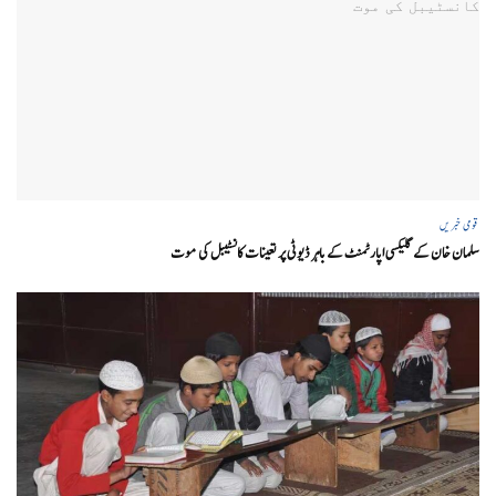
قومی خبریں
سلمان خان کے گلیکسی اپارٹمنٹ کے باہر ڈیوٹی پر تعینات کانسٹیبل کی موت