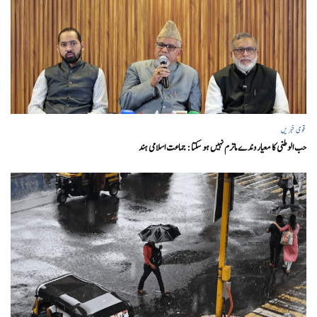
قومی خبریں
حب الوطنی کا معیار وندے ماترم نہیں ہو سکتا : جماعت اسلامی ہند