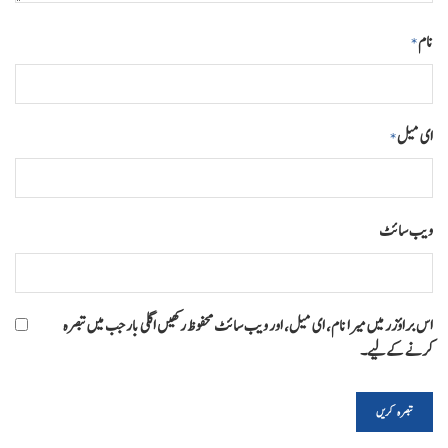
نام
*
ای میل
*
ویب‌ سائٹ
اس براؤزر میں میرا نام، ای میل، اور ویب سائٹ محفوظ رکھیں اگلی بار جب میں تبصرہ
کرنے کےلیے۔