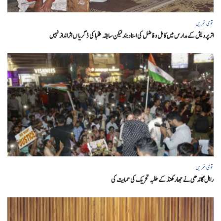
قومی خبریں
اتر پردیش کےمدارس میں کامل و فاضل کی اسناد بند لیکن سابقہ طلبا کی ڈگریا ں اثرانداز نہیں
قومی خبریں
راہل گاندھی نے جھارکھنڈ کے طلبہ تحریک کی حمایت کی