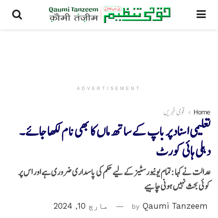
ADVERTISEMENT
Home
قومی خبریں
تعلیمی اسناد پر باپ کے ساتھ ماں کا بھی نام لکھا جائے۔
دہلی ہائی کورٹ
عدالت نے کہا :تمام یونیورسٹیز کے لیے حکم کی پاسداری ضروری ہے اور اس پر
کوئی بحث نہیں ہونی چاہیے
Qaumi Tanzeem
by
مارچ 10, 2024