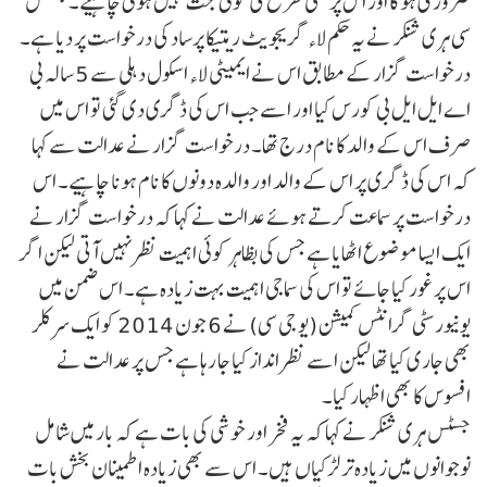
ضروری ہوگا اور اس پر کسی طرح کی کوئی بحث نہیں ہونی چاہیے۔جسٹس
سی ہری شنکر نے یہ حکم لاء گریجویٹ ریتیکا پرساد کی درخواست پر دیا ہے۔
درخواست گزار کے مطابق اس نے ایمیٹی لاء اسکول دہلی سے 5 سالہ بی
اے ایل ایل بی کورس کیا اور اسے جب اس کی ڈگری دی گئی تو اس میں
صرف اس کے والد کا نام درج تھا۔ درخواست گزار نے عدالت سے کہا
کہ اس کی ڈگری پر اس کے والد اور والدہ دونوں کا نام ہونا چاہیے۔ اس
درخواست پر سماعت کرتے ہوئے عدالت نے کہا کہ درخواست گزار نے
ایک ایسا موضوع اٹھایا ہے جس کی بظاہر کوئی اہمیت نظر نہیں آتی لیکن اگر
اس پر غور کیا جائے تو اس کی سماجی اہمیت بہت زیادہ ہے۔ اس ضمن میں
یونیورسٹی گرانٹس کمیشن (یو جی سی) نے 6 جون 2014 کو ایک سرکلر
بھی جاری کیا تھا لیکن اسے نظر انداز کیا جا رہا ہے جس پر عدالت نے
افسوس کا بھی اظہار کیا۔
جسٹس ہری شنکر نے کہا کہ یہ فخر اور خوشی کی بات ہے کہ بار میں شامل
نوجوانوں میں زیادہ تر لڑکیاں ہیں۔ اس سے بھی زیادہ اطمینان بخش بات