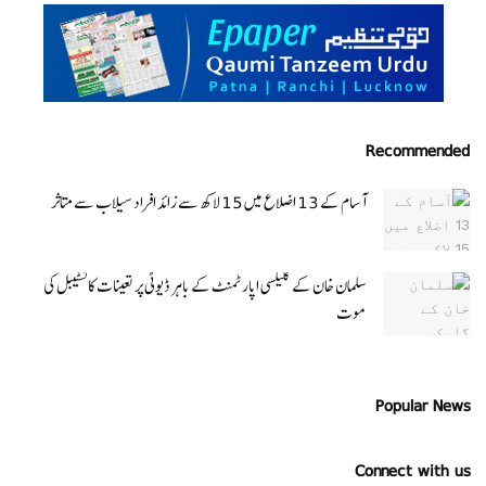
Recommended
آسام کے 13 اضلاع میں 15 لاکھ سے زائد افراد سیلاب سے متاثر
سلمان خان کے گلیکسی اپارٹمنٹ کے باہر ڈیوٹی پر تعینات کانسٹیبل کی
موت
Popular News
Connect with us