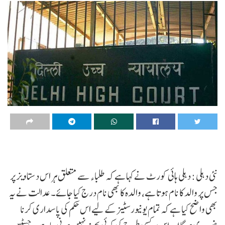
نئی دہلی : دہلی ہائی کورٹ نے کہا ہے کہ طلباء سے متعلق ہر اس دستاویز پر
جس پر والد کا نام ہوتا ہے، والدہ کا بھی نام درج کیا جائے۔ عدالت نے یہ
بھی واضح کیا ہے کہ تمام یونیورسٹیز کے لیے اس حکم کی پاسداری کرنا