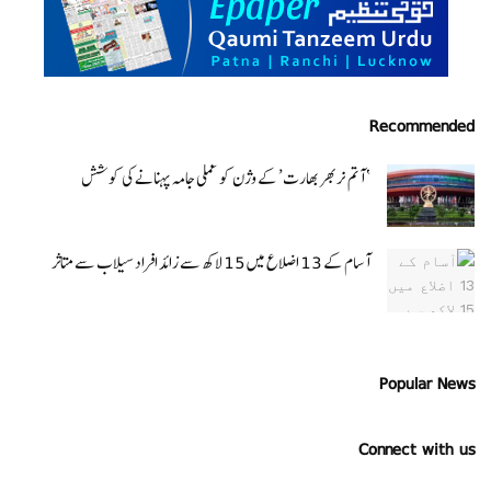
Recommended
‘ آتم نربھر بھارت’ کے وژن کو عملی جامہ پہنانے کی کوشش
آسام کے 13 اضلاع میں 15 لاکھ سے زائد افراد سیلاب سے متاثر
Popular News
Connect with us