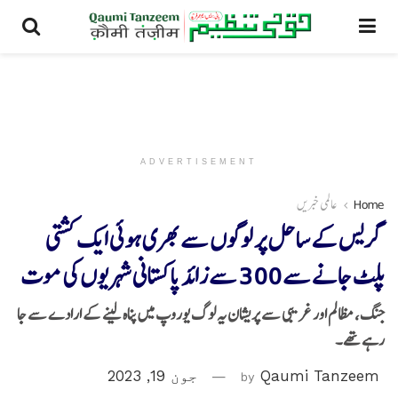
ADVERTISEMENT
Home
عالمی خبریں
گریس کے ساحل پر لوگوں سے بھری ہوئی ایک کشتی
پلٹ جانے سے 300 سے زائد پاکستانی شہریوں کی موت
جنگ، مظالم اور غریبی سے پریشان یہ لوگ یوروپ میں پناہ لینے کے ارادے سے جا
رہے تھے۔
Qaumi Tanzeem
by
جون 19, 2023