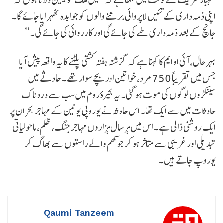
اپنی ذمہ داری کے تئیں لاپروائی برتنے والوں کو جوابدہ ٹھہرایا جائے گا۔
جانچ کے بعد ذمہ داری طے کی جائے گی اور کارروائی کی جائے گی۔‘‘
بہرحال، آئی او ایم کا کہنا ہے کہ گزشتہ ہفتہ کشتی پلٹنے کا یہ واقعہ پیش آیا
جس میں تقریباً 750 مرد، خواتین اور بچے سوار تھے۔ حادثے میں
سینکڑوں لوگوں کی موت ہو گئی۔ یہ بحیرۂ روم میں سب سے دردناک
حادثات میں سے ایک تھا۔ اس حادثہ نے یوروپی یونین کے مہاجر بحران پر
ایک روشنی ڈالی ہے۔ اس میں ہر سال ہزاروں مہاجر جنگ، ظلم، ماحولیاتی
تبدیلی اور غریبی سے متاثر ہو کر جوکھم والے راستوں سے بھاگ کر
یوروپ جاتے ہیں۔
Qaumi Tanzeem