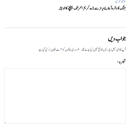
عالمی خبریں
جنگ کا دائرہ آبنائے ہرمز سے بڑھ کر بحر احمر تک پہنچنے کا اندیشہ
جواب دیں
*
آپ کا ای میل ایڈریس شائع نہیں کیا جائے گا۔
ضروری خانوں کو
سے نشان زد کیا گیا ہے
تبصرہ
*