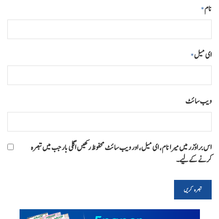
نام
*
ای میل
*
ویب‌ سائٹ
اس براؤزر میں میرا نام، ای میل، اور ویب سائٹ محفوظ رکھیں اگلی بار جب میں تبصرہ
کرنے کےلیے۔