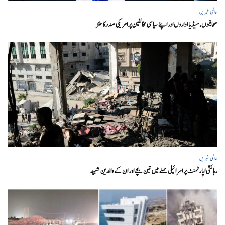
عالمی خبریں
صحافیوں، میڈیا اداروں اور اپنے سیاسی مخالفین پر امریکی صدرکا طنز
عالمی خبریں
رہائشی اپارٹمنٹ پر اسرائیلی حملے میں تین بچے اور ان کے والدین شہید