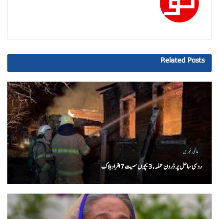
Related
Posts
عالمی خبریں
روسی ساحل پر ڈرون حملہ، 3 بچوں سمیت 7 افراد ہلاک