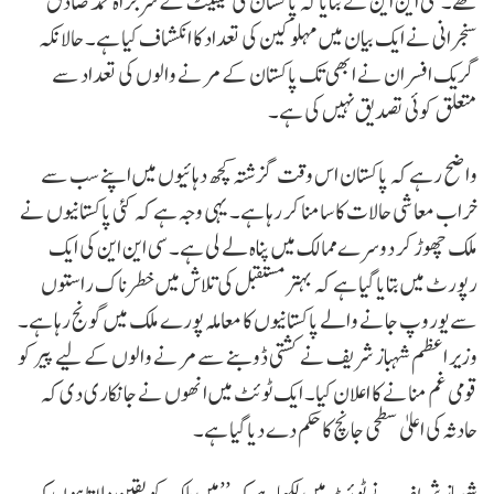
تھے۔ سی این این نے بتایا کہ پاکستان کی سینیٹ کے سربراہ محمد صادق
سنجرانی نے ایک بیان میں مہلوکین کی تعداد کا انکشاف کیا ہے۔ حالانکہ
گریک افسران نے ابھی تک پاکستان کے مرنے والوں کی تعداد سے
متعلق کوئی تصدیق نہیں کی ہے۔
واضح رہے کہ پاکستان اس وقت گزشتہ کچھ دہائیوں میں اپنے سب سے
خراب معاشی حالات کا سامنا کر رہا ہے۔ یہی وجہ ہے کہ کئی پاکستانیوں نے
ملک چھوڑ کر دوسرے ممالک میں پناہ لے لی ہے۔ سی این این کی ایک
رپورٹ میں بتایا گیا ہے کہ بہتر مستقبل کی تلاش میں خطرناک راستوں
سے یوروپ جانے والے پاکستانیوں کا معاملہ پورے ملک میں گونج رہا ہے۔
وزیر اعظم شہباز شریف نے کشتی ڈوبنے سے مرنے والوں کے لیے پیر کو
قومی غم منانے کا اعلان کیا۔ ایک ٹوئٹ میں انھوں نے جانکاری دی کہ
حادثہ کی اعلیٰ سطحی جانچ کا حکم دے دیا گیا ہے۔
شہباز شریف نے ٹوئٹ میں لکھا ہے کہ ’’میں ملک کو یقین دلاتا ہوں کہ