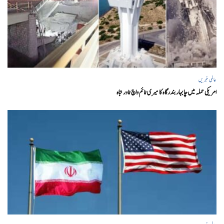
عالمی خبریں
امریکی حملہ میں چابہار بندرگاہ کا میری ٹائم واچ ٹاور تباہ