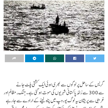
گریس کے ساحل پر لوگوں سے بھری ہوئی ایک کشتی پلٹ جانے
سے 300 سے زائد پاکستانی شہریوں کی موت ہو گئی ہے۔ جنگ، مظالم اور
غریبی سے پریشان یہ لوگ یوروپ میں پناہ لینے کے ارادے سے جا رہے