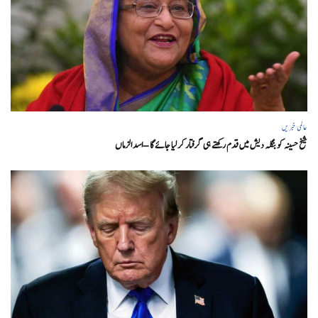
عالمی خبریں
شیخ حسینہ کو بنگلہ دیش میں قدم رکھتے ہی گرفتار کر لیا جائے گا – اسد الزماں