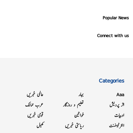
Popular News
Connect with us
Categories
Aaa
بہار
عالمی خبریں
اتر پردیش
تعلیم و روزگار
عرب ممالک
ادبیات
خواتین
قومی خبریں
انٹرٹینمنٹ
ریاستی خبریں
کھیل