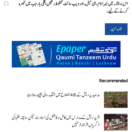
اس براؤزر میں میرا نام، ای میل، اور ویب سائٹ محفوظ رکھیں اگلی بار جب میں تبصرہ
کرنے کےلیے۔
Recommended
مدھیہ پردیش کے 48 اضلاع میں خشک سالی جیسے حالات
اتر پردیش کےمدارس میں کامل و فاضل کی اسناد بند لیکن سابقہ طلبا کی
ڈگریا ں اثرانداز نہیں