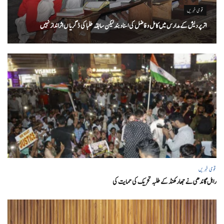
قومی خبریں
اتر پردیش کےمدارس میں کامل و فاضل کی اسناد بند لیکن سابقہ طلبا کی ڈگریا ں اثرانداز نہیں
قومی خبریں
راہل گاندھی نے جھارکھنڈ کے طلبہ تحریک کی حمایت کی