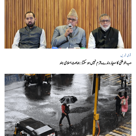
قومی خبریں
حب الوطنی کا معیار وندے ماترم نہیں ہو سکتا : جماعت اسلامی ہند