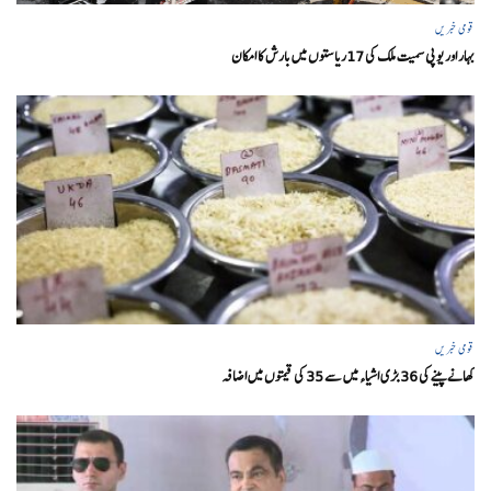
قومی خبریں
بہار اور یو پی سمیت ملک کی 17ریاستوں میں بارش کا امکان
قومی خبریں
کھانے پینے کی 36 بڑی اشیاء میں سے 35 کی قیمتوں میں اضافہ