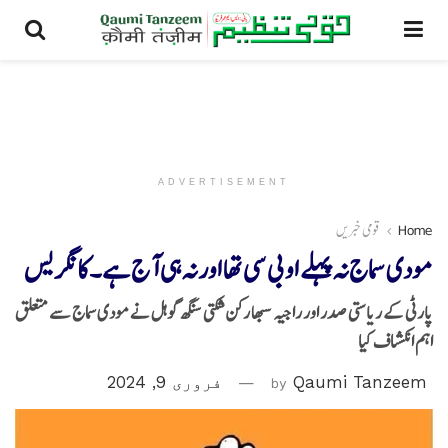
ADVERTISEMENT
Home
قومی خبریں
مودی سماج نہ پہلے او بی سی تھا اور نہ ہی آج ہے۔کانگریس
پارٹی کے ریاستی صدر اور راجیہ سبھا رکن شکتی سنگھ گوہل نے مودی سماج سے متعلق
اہم انکشاف کیا
Qaumi Tanzeem
by
فروری 9, 2024