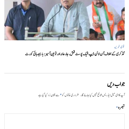
قومی خبریں
گڈکری کے خلاف آن لائن ڈیپ فیک پوسٹ فحش، جارحانہ اور توہین آمیز:بامبے ہائی کورٹ
جواب دیں
*
آپ کا ای میل ایڈریس شائع نہیں کیا جائے گا۔
ضروری خانوں کو
سے نشان زد کیا گیا ہے
تبصرہ
*