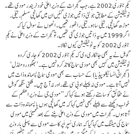
یکم جنوری 2002 ہے، جب گجرات کے وزیر اعلیٰ خود نریندر مودی تھے۔
نوٹیفکیشن کے مطابق جو نئی ذاتیں جوڑی گئیں ان میں گھانچی مسلم، تیلی،
موڑھ گھانچی، تیلی ساہو، تیلی راٹھور تھیں۔ انھوں نے سوال کیا کہ
اگر 1999 میں یہ ذاتیں جوڑی گئی تھیں، تو گجرات کے وزیر اعلیٰ نے یکم
جنوری 2002 کو یہ نوٹیفکیشن کیوں نکالا۔
گوہل نے یہ بھی جانکاری دی کہ یکم جنوری 2002 کو جاری کردہ
نوٹیفکیشن میں کہیں بھی مودی سماج کا تذکرہ نہیں ہے۔ ’بھگودرومنڈل‘
(گجراتی انسائیکلوپیڈیا) کے حساب سے بھی مودی سماج پسماندہ ذات میں
نہیں آتا ہے۔ مودی نہ پہلے او بی سی تھے، اور نہ آج ہیں۔ شکتی سنگھ گوہل
نے حقائق کو سامنے رکھتے ہوئے کہا کہ ’’مودی جی نے وزیر اعظم کے
خواب دیکھنے سے پہلے کبھی نہیں کہا کہ میں گھانچی ہوں یا پسماندہ ذات سے
آتا ہوں۔ گجرات میں مودی کے وزیر اعلیٰ بننے کے بعد ممبئی میں مودی
سماج کی میٹنگ میں کہا گیا کہ ہماری سُپر اَپر کاسٹ مودی سے پہلی بار وزیر
اعلیٰ بنا ہے۔ اسے لے کر میگزین میں باقاعدہ اشتہار دیے گئے، جنھیں اُس