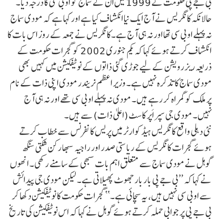
بی جے پی حکومت نے 1999 میں ان کے سماج کو او بی سی کا درجہ دیا۔
حالانکہ کانگریس نے آج ایک نیا انکشاف کیا ہے اور کہا ہے کہ مودی سماج
نہ پہلے او بی سی تھا اور نہ ہی آج ہے۔کانگریس نے جمعہ کے روز اس بات کا
انکشاف کرتے ہوئے کہا کہ یکم جنوری 2002 کو گجرات حکومت کے
ذریعہ ریزرویشن کے لیے جوڑی گئی ذاتوں کے نوٹیفکیشن میں کہیں بھی
مودی سماج کا تذکرہ نہیں ہے۔ وزیر اعظم نریندر مودی اپنی ذات کے نام
پر ملک کو گمراہ کر رہے ہیں۔ مودی نہ پہلے او بی سی تھے اور نہ ہی آج
نہیں۔ مودی جی سپر اَپر کاسٹ (اعلیٰ ذات) سے ہیں۔
نئی دہلی واقع کانگریس ہیڈکوارٹر میں پریس کانفرنس سے خطاب کرتے
ہوئے گجرات کانگریس کے ریاستی صدر اور راجیہ سبھا رکن شکتی سنگھ
گوہل نے مودی سماج سے متعلق اہم بات سبھی کے سامنے رکھی۔ انھوں
نے کہا کہ ’’بی جے پی بار بار جھوٹ پھیلاتی ہے۔ لیکن مودی جی پیدائش
سے او بی سی نہیں ہیں، یہ سچائی ہے۔‘‘ گجرات حکومت کا نوٹیفکیشن دکھا کر
بی جے پی پر جوابی حملہ کرتے ہوئے گوہل نے کہا کہ اس نوٹیفکیشن کی تاریخ