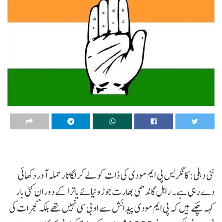
نئی دہلی: کانگریس پی ایم مودی کی ذات کو لے کر لگاتار حملہ آور دکھائی
دے رہی ہے۔ راہل گاندھی بھارت جوڑو نیائے یاترا کے دوران کئی بار
کہہ چکے ہیں کہ پی ایم مودی پیدائش سے او بی سی نہیں تھے بلکہ گجرات کی