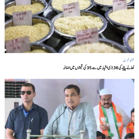
قومی خبریں
کھانے پینے کی 36 بڑی اشیاء میں سے 35 کی قیمتوں میں اضافہ