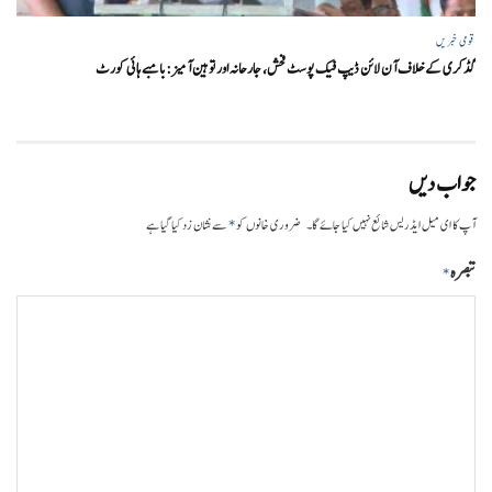
قومی خبریں
گڈکری کے خلاف آن لائن ڈیپ فیک پوسٹ فحش، جارحانہ اور توہین آمیز:بامبے ہائی کورٹ
جواب دیں
*
آپ کا ای میل ایڈریس شائع نہیں کیا جائے گا۔
ضروری خانوں کو
سے نشان زد کیا گیا ہے
تبصرہ
*