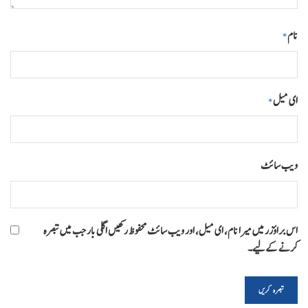
نام
*
ای میل
*
ویب‌ سائٹ
اس براؤزر میں میرا نام، ای میل، اور ویب سائٹ محفوظ رکھیں اگلی بار جب میں تبصرہ
کرنے کےلیے۔