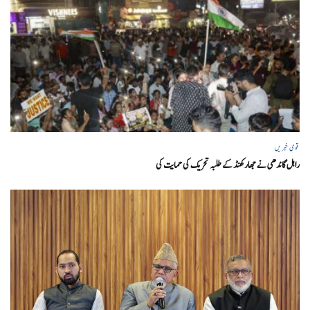
قومی خبریں
راہل گاندھی نے جھارکھنڈ کے طلبہ تحریک کی حمایت کی