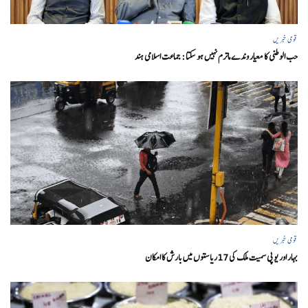
قومی خبریں
حب الوطنی کا معیار وندے ماترم نہیں ہو سکتا : جماعت اسلامی ہند
قومی خبریں
بہار اور یو پی سمیت ملک کی 17ریاستوں میں بارش کا امکان