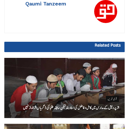
Qaumi Tanzeem
Related
Posts
قومی خبریں
اتر پردیش کےمدارس میں کامل و فاضل کی اسناد بند لیکن سابقہ طلبا کی ڈگریا ں اثرانداز نہیں