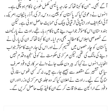
آگے بھی۔”ان کا کہنا تھا کہ خارجہ پالیسی مکمل طور پر ناکام ہو چکی ہے۔
انہوں نے دعویٰ کیا کہ پاکستان کو چین، روس، ترکی، آذربائیجان، امریکہ،
آئی ایم ایف اور ایشیائی ترقیاتی بینک کی حمایت حاصل ہوئی ہے، لیکن
ہندوستان اس کا مؤثر جواب دینے میں ناکام رہا۔سنجے راوت نے پارلیمنٹ
کے خصوصی اجلاس کا مطالبہ بھی دہرایا۔ ان کا کہنا تھا کہ ان کی پارٹی نے
پاکستان کو چار حصوں میں تقسیم کرنے اور اس کی جارحیت کا مؤثر جواب
دینے کی مانگ کی تھی، لیکن مرکزی حکومت نے کوئی سنجیدہ قدم نہیں
اٹھایا۔انہوں نے کہا کہ بیرون ملک جانے والے سرکاری وفود صرف
سیاسی تشہیر کے مقصد سے بھیجے جا رہے ہیں، نہ کہ کسی ٹھوس سفارتی
نتائج کے لیے۔ راوت نے اعلان کیا کہ وہ جلد ہی مرکزی وزرا اور ان
وفود کے اراکین سے ملاقات کر کے ان کا فیڈ بیک حاصل کریں گے۔