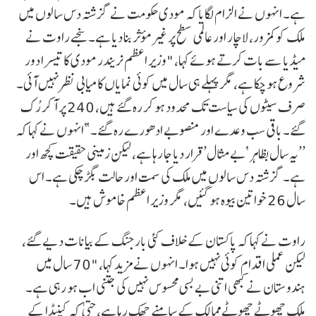
ہے۔ انہوں نے الزام لگایا کہ مودی حکومت نے گزشتہ دس سالوں میں
ملک کو کمزور، لاچار اور عالمی سطح پر غیر مؤثر بنا دیا ہے۔سنجے راوت نے
میڈیا سے بات کرتے ہوئے کہا، "وزیر اعظم نریندر مودی کا تیسرا دور
شروع ہو چکا ہے، مگر پہلے ہی سال میں کوئی نمایاں کامیابی نظر نہیں آئی۔
صرف سیٹوں کی سیاست تک محدود ہو کر رہ گئے ہیں، 240 پر آ کر رُک
گئے۔ باقی سب وعدے اور منصوبے ادھورے رہ گئے۔”انہوں نے کہا کہ
’’یہ سال بظاہر ‘بے مثال’ قرار دیا جا رہا ہے، لیکن زمینی حقیقت کچھ اور
ہے۔ گزشتہ دس سالوں میں ملک کی سمت اور حالت بگڑ چکی ہے۔ اس
سال 26 خواتین بیوہ ہو گئیں، مگر وزیر اعظم خاموش ہیں۔
راوت نے کہا کہ پاکستان کے خلاف کئی بار جنگ کے بیانات دیے گئے،
لیکن عملی اقدام کوئی نہیں ہوا۔ انہوں نے مزید کہا، "70 سال میں
ہندوستان نے کبھی اتنی بے بسی محسوس نہیں کی جتنی اب ہو رہی ہے۔
ملک چھوٹے چھوٹے ممالک کے سامنے جھک رہا ہے، حتیٰ کہ کینیڈا کے