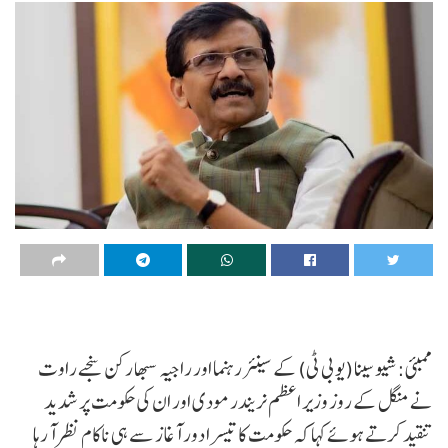
ممبئی:شیو سینا (یو بی ٹی) کے سینئر رہنما اور راجیہ سبھا رکن سنجے راوت
نے منگل کے روز وزیر اعظم نریندر مودی اور ان کی حکومت پر شدید
تنقید کرتے ہوئے کہا کہ حکومت کا تیسرا دور آغاز سے ہی ناکام نظر آ رہا