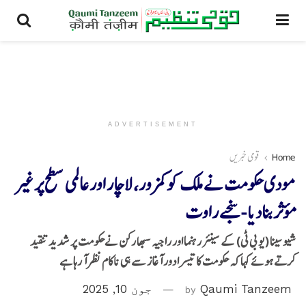
ADVERTISEMENT
Home
قومی خبریں
مودی حکومت نے ملک کو کمزور، لاچار اور عالمی سطح پر غیر
مؤثر بنا دیا -سنجے راوت
شیو سینا (یو بی ٹی) کے سینئر رہنما اور راجیہ سبھا رکن نےحکومت پر شدید تنقید
کرتے ہوئے کہا کہ حکومت کا تیسرا دور آغاز سے ہی ناکام نظر آ رہا ہے
Qaumi Tanzeem
by
جون 10, 2025