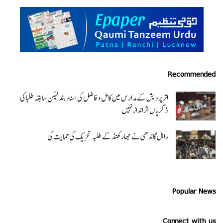
Recommended
اتر پردیش کےمدارس میں کامل و فاضل کی اسناد بند لیکن سابقہ طلبا کی
ڈگریا ں اثرانداز نہیں
راہل گاندھی نے جھارکھنڈ کے طلبہ تحریک کی حمایت کی
Popular News
Connect with us