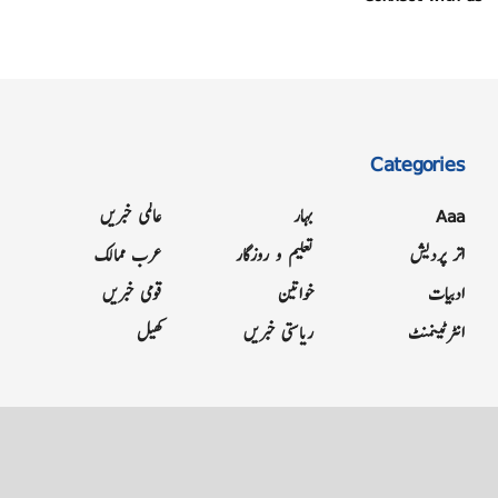
Categories
Aaa
بہار
عالمی خبریں
اتر پردیش
تعلیم و روزگار
عرب ممالک
ادبیات
خواتین
قومی خبریں
انٹرٹینمنٹ
ریاستی خبریں
کھیل
Grievance
Terms & Conditions
Advertise
About
Contact
Letter to Editor